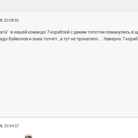
8, 20:28:32
рата" в нашей команде 7 кораблей с диким топотом ломанулись в щ
адо буйволов и льва топчет , а тут не прокатило .... Наверно 7 ко
8, 20:34:57