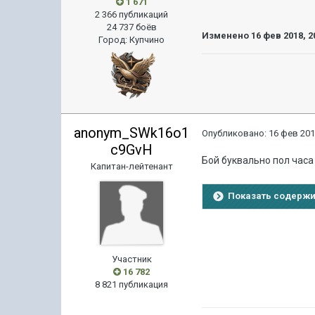
1 671
2 366 публикаций
24 737 боёв
Изменено
16 фев 2018, 2
Город
:
Купчино
anonym_SWk16o1
Опубликовано:
16 фев 201
c9GvH
Бой буквально пол часа
Капитан-лейтенант
Показать содерж
Участник
16 782
8 821 публикация