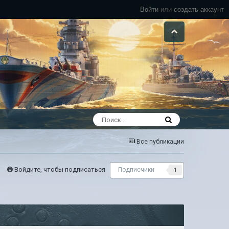
Войти
или
создать аккаунт
Все публикации
Войдите, чтобы подписаться
Подписчики
1