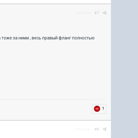
Жалоба
#7
та тоже за ними , весь правый фланг полностью
1
Жалоба
#8