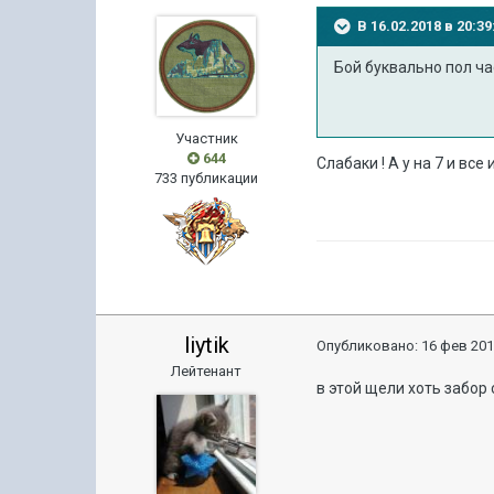
В 16.02.2018 в 20:
Бой буквально пол ча
Участник
644
Слабаки ! А у на 7 и все
733 публикации
liytik
Опубликовано:
16 фев 201
Лейтенант
в этой щели хоть забор