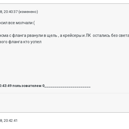
8, 20:40:37
(изменено)
осил все молчали (
 эсма с фланга рванули в щель , а крейсеры и ЛК остались без све
евого фланга кто успел
0:43:49
пользователем 0_______________________
8, 20:42:41