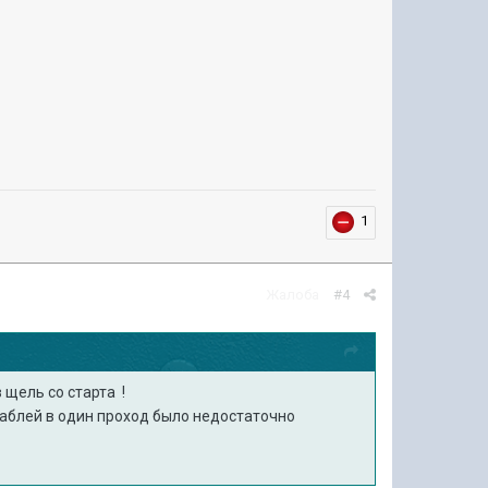
1
Жалоба
#4
 щель со старта !
кораблей в один проход было недостаточно