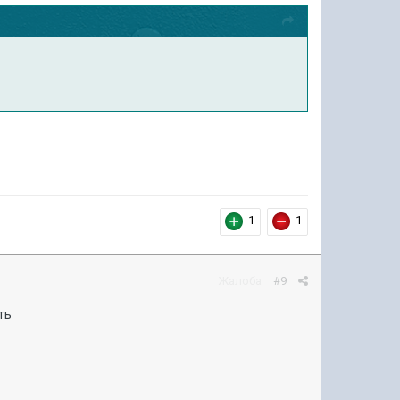
1
1
Жалоба
#9
ть