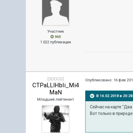
Участник
965
1 022 публикации
[SDOGS]
Опубликовано:
16 фев 201
CTPaLLlHbIi_Mi4
MaN
В 16.02.2018 в 20:
Младший лейтенант
Сейчас на карте "Два
Вот только в природе 