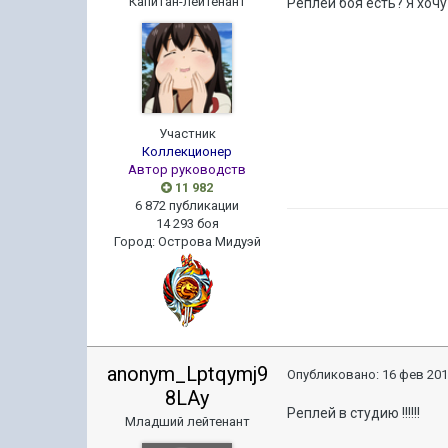
Капитан-лейтенант
Реплей боя есть? Я хочу
Участник
Коллекционер
Автор руководств
11 982
6 872 публикации
14 293 боя
Город
:
Острова Мидуэй
anonym_Lptqymj9
Опубликовано:
16 фев 201
8LAy
Реплей в студию !!!!!!
Младший лейтенант