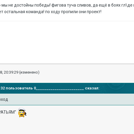
 мы не достойны победы! фигова туча сливов, да ещё в боях гл\де 
т остальная команда! по ходу пропили они проект!
8, 20:39:29
(изменено)
28:32 пользователь
0_______________________
сказал:
роход
БРАТЬЯМ"