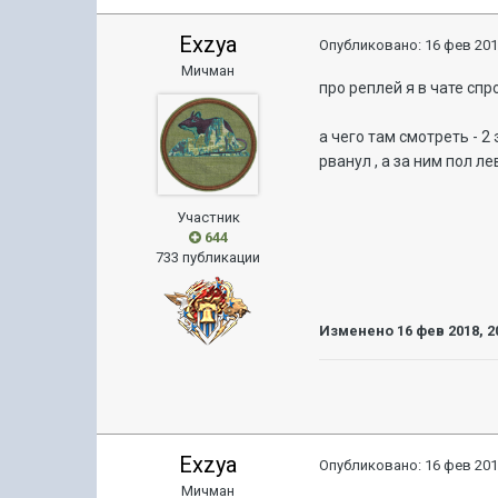
Exzya
Опубликовано:
16 фев 201
Мичман
про реплей я в чате спр
а чего там смотреть - 2
рванул , а за ним пол л
Участник
644
733 публикации
Изменено
16 фев 2018, 2
Exzya
Опубликовано:
16 фев 201
Мичман