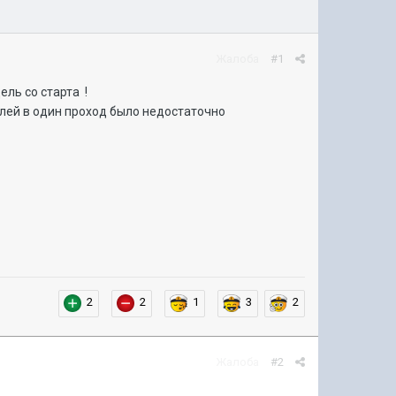
Жалоба
#1
ель со старта !
раблей в один проход было недостаточно
2
2
1
3
2
Жалоба
#2