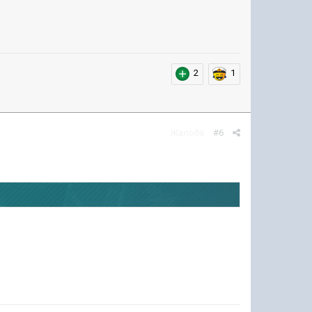
2
1
Жалоба
#6