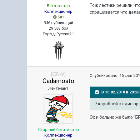
Тож лестики решили что
Бета-тестер
Коллекционер
спрашивается что делае
581
946 публикаций
29 563 боя
Город
:
Русский!!!
[EZI-V]
Опубликовано:
16 фев 201
Cadamosto
Лейтенант
В 16.02.2018 в 20:
7 кораблей в один п
Ох и больно же было "
Старший бета-тестер
Коллекционер