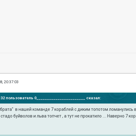
8, 20:37:03
28:32 пользователь
0_______________________
сказал:
 брата" в нашей команде 7 кораблей с диким топотом ломанулись в
стадо буйволов и льва топчет , а тут не прокатило .... Наверно 7 