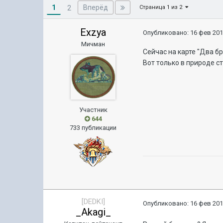
1
Вперёд
2
Страница 1 из 2
Exzya
Опубликовано:
16 фев 201
Мичман
Сейчас на карте "Два б
Вот только в природе ст
Участник
644
733 публикации
[DEDKI]
Опубликовано:
16 фев 201
_Akagi_