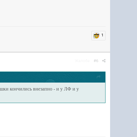
1
Жалоба
#6
шки кончились внезапно - и у ЛФ и у