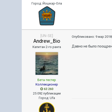
Город
:
Йошкар-Ола
[UN-SE]
Опубликовано:
9 мар 2018,
Andrew_Bio
Давно не было поощрени
Капитан 2-го ранга
Бета-тестер
Коллекционер
63 260
25 092 публикации
Город
:
Ufa