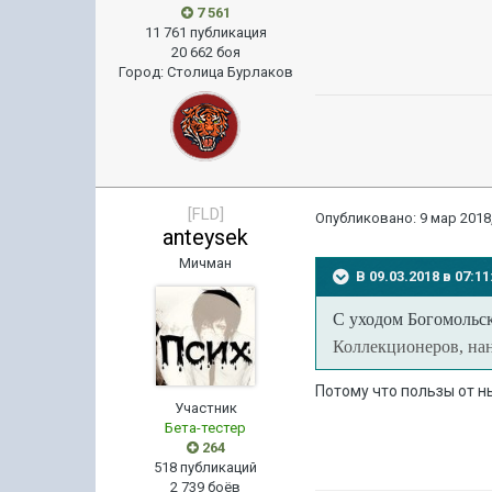
7 561
11 761 публикация
20 662 боя
Город
:
Столица Бурлаков
[FLD]
Опубликовано:
9 мар 2018,
anteysek
Мичман
В 09.03.2018 в 07:
С уходом Богомольс
Коллекционеров, нан
Потому что пользы от н
Участник
Бета-тестер
264
518 публикаций
2 739 боёв