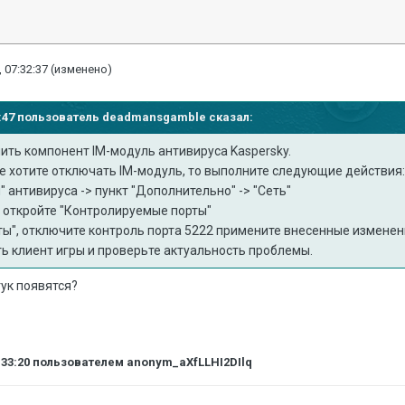
 07:32:37
(изменено)
24:47 пользователь
deadmansgamble
сказал:
ить компонент IM-модуль антивируса Kaspersky.
 не хотите отключать IM-модуль, то выполните следующие действия
и" антивируса -> пункт "Дополнительно" -> "Сеть"
е откройте "Контролируемые порты"
рты", отключите контроль порта 5222 примените внесенные измене
ть клиент игры и проверьте актуальность проблемы.
тук появятся?
:33:20
пользователем anonym_aXfLLHI2DIlq