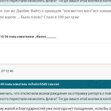
росто перестали начислять флаги? Тогда смысл этой кнопки в кон
го
(он же Джеймс Вайт) и приходом "неизвестно кого"все плюшк
 короче ... Было плохо? Стало в 100 раз хуже
:15:56
пользователем _Raven______
 07:12:46
00:45 пользователь
mihalich545
сказал:
амечать, что отключили вознаграждение за отправку репорта о по
росто перестали начислять флаги? Тогда смысл этой кнопки в кон
му жалоб и благодарностей уже полгода нет поощрения , если Вы 