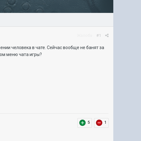
Жалоба
#1
ении человека в чате. Сейчас вообще не банят за
ном меню чата игры?
5
1