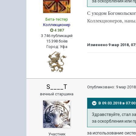
за оскорбления или п
С уходом Богомольско
Бета-тестер
Коллекционеров, наныли
Коллекционер
4 387
3 746 публикаций
15 398 боёв
Изменено
9 мар 2018, 07
Город
:
Уфа
S____T
Опубликовано:
9 мар 2018,
вечный старшина
В 09.03.2018 в 07:
Здравствуйте, стал з
за оскорбления или п
за использование систе
Участник