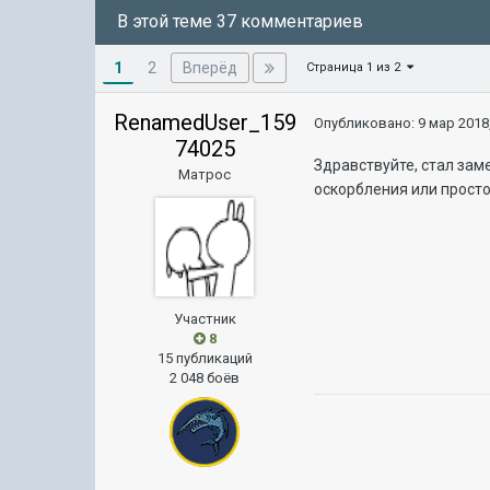
В этой теме 37 комментариев
1
Вперёд
2
Страница 1 из 2
RenamedUser_159
Опубликовано:
9 мар 2018,
74025
Здравствуйте, стал зам
Матрос
оскорбления или просто
Участник
8
15 публикаций
2 048 боёв