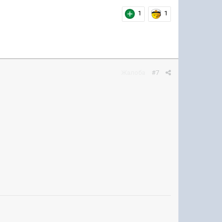
1
1
Жалоба
#7