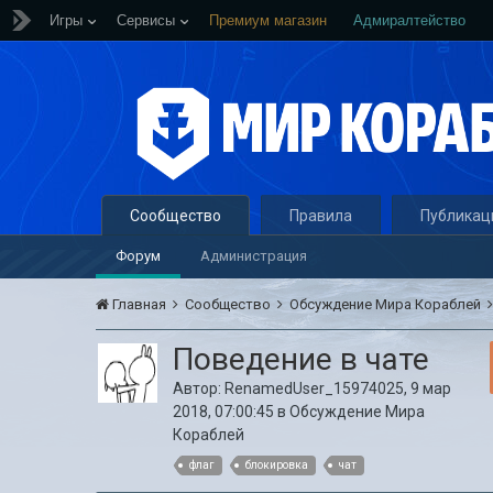
Игры
Сервисы
Премиум магазин
Адмиралтейство
Сообщество
Правила
Публикац
Форум
Администрация
Главная
Сообщество
Обсуждение Мира Кораблей
Поведение в чате
Автор:
RenamedUser_15974025
,
9 мар
2018, 07:00:45
в
Обсуждение Мира
Кораблей
флаг
блокировка
чат