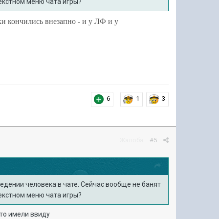
текстном меню чата игры?
и кончились внезапно - и у ЛФ и у
6
1
3
Жалоба
#5
ведении человека в чате. Сейчас вообще не банят
текстном меню чата игры?
это имели ввиду