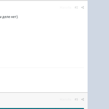
Жалоба
#2
 деле нет).
Жалоба
#3