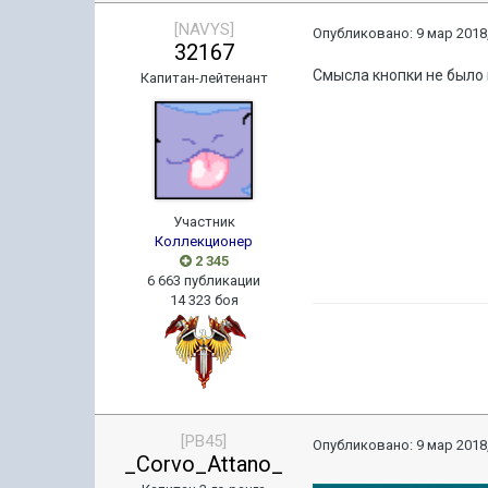
[NAVYS]
Опубликовано:
9 мар 2018,
32167
Смысла кнопки не было 
Капитан-лейтенант
Участник
Коллекционер
2 345
6 663 публикации
14 323 боя
[PB45]
Опубликовано:
9 мар 2018,
_Corvo_Attano_