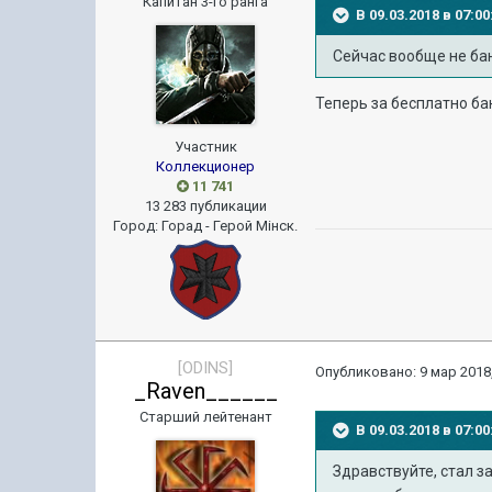
Капитан 3-го ранга
В 09.03.2018 в 07:
Сейчас вообще не ба
Теперь за бесплатно ба
Участник
Коллекционер
11 741
13 283 публикации
Город
:
Горад - Герой Мiнск.
[ODINS]
Опубликовано:
9 мар 2018,
_Raven______
Старший лейтенант
В 09.03.2018 в 07:
Здравствуйте, стал з