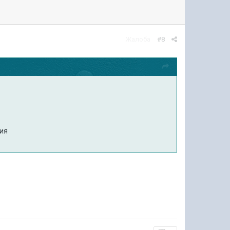
Жалоба
#8
:
ния