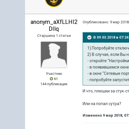
anonym_aXfLLHI2
Опубликовано:
9 мар 2018,
DIlq
Старшина 1 статьи
В 09.03.2018 в 07:
1) Попробуйте отключ
2) В случае, если Вы
- откройте "Настройк
- в появившемся окн
- в окне "Сетевые по
Участник
61
- попробуйте запусти
144 публикации
И что, плюшки за стук-с
Или на попал сутра?
Изменено
9 мар 2018, 07