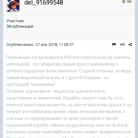
del_91699548
183
Участник
58 публикаций
Опубликовано:
27 апр 2018, 11:06:57
#8
Первый раз, когда вывела в бой этот небольшой (ну оooчень
небольшой... по габаритам самый крохотный крейсер I-
уровня) ощущения были занятные. С одной стороны, он ведь
самый медленный из всех, а с другой стороны - он
настоящий "невидимка".
Похвалю художников - моделька сделана очень
качественно и симпатично. Корабль радует глаз. Ну, есть
конечно некоторые моменты, но они не критичны (да и кто их
помнит эти кайбоканы кроме самих японских ветеранов, а
они еще то напридумывают в своих рассказах о своей
героической службе, память дедушек ведь уже не та, и в их
рассказах крошечный кайбокан легко может превратиться в