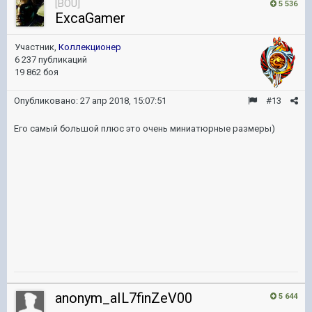
[BOU]
5 536
ExcaGamer
Участник,
Коллекционер
6 237 публикаций
19 862 боя
Опубликовано:
27 апр 2018, 15:07:51
#13
Его самый большой плюс это очень миниатюрные размеры)
anonym_aIL7finZeV00
5 644