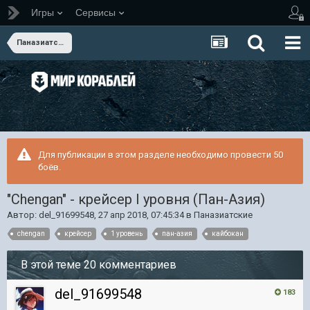
Игры
Сервисы
Паназиатские
Для публикации в этом разделе необходимо провести 50
боёв.
"Chengan" - крейсер I уровня (Пан-Азия)
Автор:
del_91699548
,
27 апр 2018, 07:45:34
в
Паназиатские
chengan
крейсер
1 уровень
пан-азия
кайбокан
В этой теме 20 комментариев
del_91699548
183