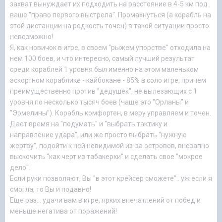
захват вынуждает их подходить на расстояние в 4-5 км под
ваше "право первого выстрела". Промахнуться (а корабль на
этой дистанции на редкость точен) в такой ситуации просто
невозможно!
Я, как новичок в игре, в своем "рыжем упорстве" отходила на
нем 100 боев, и что интересно, самый лучший результат
среди кораблей 1 уровня был именно на этом маленьком
эскортном кораблике - кайбокане - 85% в соло игре, причем
преимущественно против "дедушек", не вылезающих с 1
уровня по несколько тысяч боев (чаще это "Орланы" и
"Эрмелины"). Корабль комфортен, в меру управляем и точен.
Дает время на "подумать" и "выбрать тактику и
направление удара", или же просто выбрать "нужную
жертву", подойти к ней невидимой из-за островов, внезапно
выскочить "как черт из табакерки" и сделать свое "мокрое
дело".
Если руки позволяют, Вы "в этот крейсер сможете".. уж если я
смогла, то Вы и подавно!
Еще раз... удачи вам в игре, ярких впечатлений от побед и
меньше негатива от поражений!