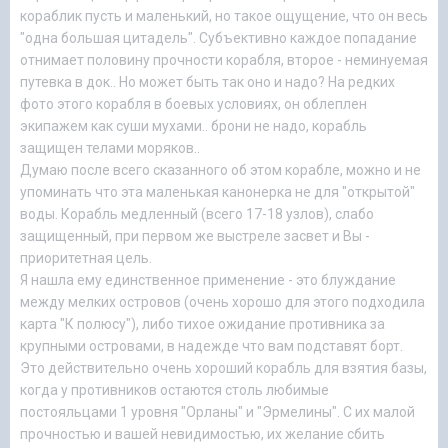
кораблик пусть и маленький, но такое ощущение, что он весь
"одна большая цитадель". Субъективно каждое попадание
отнимает половину прочности корабля, второе - неминуемая
путевка в док.. Но может быть так оно и надо? На редких
фото этого корабля в боевых условиях, он облеплен
экипажем как суши мухами.. брони не надо, корабль
защищен телами моряков..
Думаю после всего сказанного об этом корабле, можно и не
упоминать что эта маленькая канонерка не для "открытой"
воды. Корабль медленный (всего 17-18 узлов), слабо
защищенный, при первом же выстреле засвет и Вы -
приоритетная цель.
Я нашла ему единственное применение - это блуждание
между мелких островов (очень хорошо для этого подходила
карта "К полюсу"), либо тихое ожидание противника за
крупными островами, в надежде что вам подставят борт.
Это действительно очень хороший корабль для взятия базы,
когда у противников остаются столь любимые
постояльцами 1 уровня "Орланы" и "Эрмелины". С их малой
прочностью и вашей невидимостью, их желание сбить