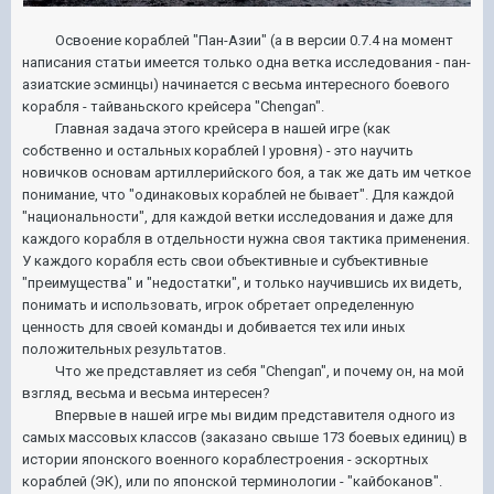
Освоение кораблей "Пан-Азии" (а в версии 0.7.4 на момент
написания статьи имеется только одна ветка исследования - пан-
азиатские эсминцы) начинается с весьма интересного боевого
корабля - тайваньского крейсера "Chengan".
Главная задача этого крейсера в нашей игре (как
собственно и остальных кораблей I уровня) - это научить
новичков основам артиллерийского боя, а так же дать им четкое
понимание, что "одинаковых кораблей не бывает". Для каждой
"национальности", для каждой ветки исследования и даже для
каждого корабля в отдельности нужна своя тактика применения.
У каждого корабля есть свои объективные и субъективные
"преимущества" и "недостатки", и только научившись их видеть,
понимать и использовать, игрок обретает определенную
ценность для своей команды и добивается тех или иных
положительных результатов.
Что же представляет из себя "Chengan", и почему он, на мой
взгляд, весьма и весьма интересен?
Впервые в нашей игре мы видим представителя одного из
самых массовых классов (заказано свыше 173 боевых единиц) в
истории японского военного кораблестроения - эскортных
кораблей (ЭК), или по японской терминологии - "кайбоканов".