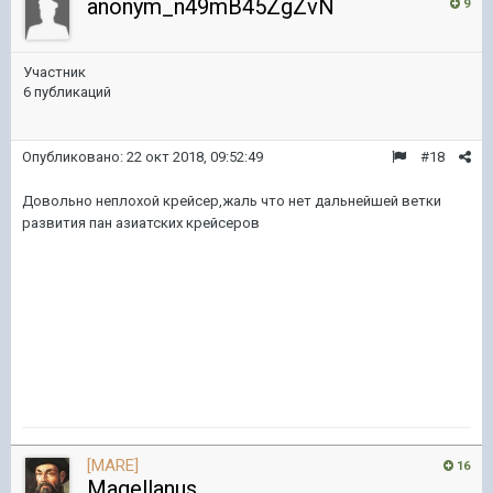
anonym_n49mB45ZgZvN
9
Участник
6 публикаций
Опубликовано:
22 окт 2018, 09:52:49
#18
Довольно неплохой крейсер,жаль что нет дальнейшей ветки
развития пан азиатских крейсеров
[MARE]
16
Magellanus