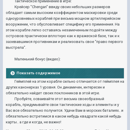
Тактическое применение в игре:
Крейсер "Chengan" ввиду своих небольших размеров
обладает самым высоким коэффициентом маскировки среди
одноуровневых кораблей при весьма мощном артиллерийском
вооружении, что обусловливает специфику его применения. На
этом корабле легко оставаясь незамеченным подойти между
островов практически вплотную как к вражеской базе, так и к
зазевавшимся противникам и реализовать свое "право первого
выстрела".
Маленький бонус (видео):
Показать содержимое
Геймплей на этом корабле сильно отличается от геймплея на
других канонерках 1 уровня. Он динамичен, интересен и
обязательно найдет своих поклонников в этой игре.
Пробуйте, осваивайте этот весьма своеобразный
корабль, придумывайте свои тактические ходы и элементы и у
Вас все обязательно получится. Удачи Вам в морских баталиях.. и
обязательно встретимся в каком нибудь квадрате какой нибудь
карты.. а где и когда, не важно!