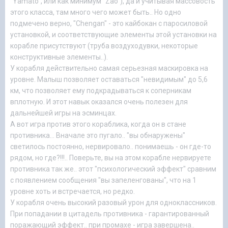
"Yamato", или как минимум "Zao"), да и учитывая массовость
этого класса, там много чего может быть.. Но одно
подмечено верно, "Chengan" - это кайбокан с паросиловой
установкой, и соответствующие элементы этой установки на
корабле присутствуют (труба воздуходувки, некоторые
конструктивные элементы..).
У корабля действительно самая серьезная маскировка на
уровне. Малыш позволяет оставаться "невидимым" до 5,6
км, что позволяет ему подкрадываться к соперникам
вплотную. И этот навык оказался очень полезен для
дальнейшей игры на эсминцах.
А вот игра против этого кораблика, когда он в стане
противника... Вначале это пугало.. "вы обнаружены"
светилось постоянно, нервировало.. понимаешь - он где-то
рядом, но где?!!!.. Поверьте, вы на этом корабле нервируете
противника так же.. этот "психологический эффект" сравним
с появлением сообщения "вы запеленгованы", что на 1
уровне хоть и встречается, но редко.
У корабля очень высокий разовый урон для одноклассников.
При попадании в цитадель противника - гарантированный
поражающий эффект.. при промахе - игра завершена..