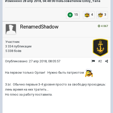
Изменено
28 апр 2018, 04:48:00
пользователем Estoy_Yana
15
4
3
RenamedShadow
4 067
Участник
3 334 публикации
5 338 боёв
Опубликовано:
27 апр 2018, 08:05:57
#2
На первом только Орлан! Нужно быть патриотом
З.Ы. Обычно первые 3-4 уровня просто за свободку проходишь:
лень время на них тратить...
Но плюс за работу поставила.