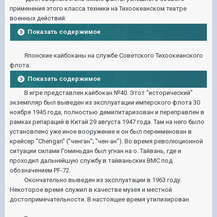
применения этого класса техники на Тихоокеанском театре
военных действий:
Показать содержимое
Японские кайбоканы на службе Советского Тихоокеанского
флота:
Показать содержимое
В игре представлен кайбокан №40. Этот "исторический"
экземпляр был выведен из эксплуатации имперского флота 30
ноября 1945 года, полностью демилитаризован и переправлен в
рамках репараций в Китай 29 августа 1947 года. Там на него было
установлено уже иное вооружение и он был переименован в
крейсер "Chengan" ("ченган"; "чен-ан"). Во время революционной
ситуации силами Гоминьдан был угнан на о. Тайвань, где и
проходил дальнейшую службу в тайваньских ВМС под
обозначением PF-72.
Окончательно выведен из эксплуатации в 1963 году.
Некоторое время служил в качестве музея и местной
достопримечательности. В настоящее время утилизирован.