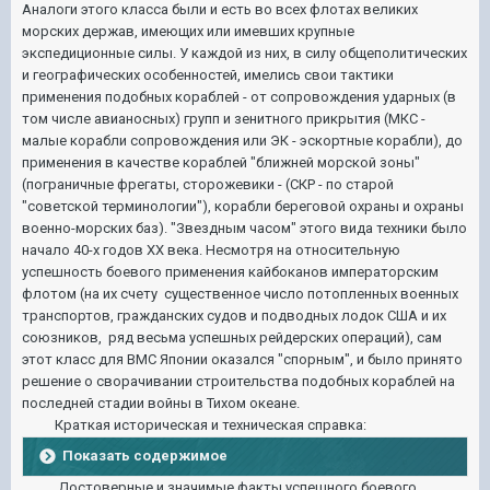
Аналоги этого класса были и есть во всех флотах великих
морских держав, имеющих или имевших крупные
экспедиционные силы. У каждой из них, в силу общеполитических
и географических особенностей, имелись свои тактики
применения подобных кораблей - от сопровождения ударных (в
том числе авианосных) групп и зенитного прикрытия (МКС -
малые корабли сопровождения или ЭК - эскортные корабли), до
применения в качестве кораблей "ближней морской зоны"
(пограничные фрегаты, сторожевики - (СКР - по старой
"советской терминологии"), корабли береговой охраны и охраны
военно-морских баз). "Звездным часом" этого вида техники было
начало 40-х годов XX века. Несмотря на относительную
успешность боевого применения кайбоканов императорским
флотом (на их счету существенное число потопленных военных
транспортов, гражданских судов и подводных лодок США и их
союзников, ряд весьма успешных рейдерских операций), сам
этот класс для ВМС Японии оказался "спорным", и было принято
решение о сворачивании строительства подобных кораблей на
последней стадии войны в Тихом океане.
Краткая историческая и техническая справка:
Показать содержимое
Достоверные и значимые факты успешного боевого