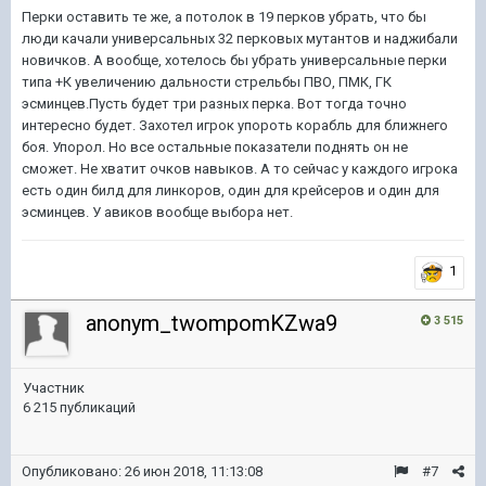
Перки оставить те же, а потолок в 19 перков убрать, что бы
люди качали универсальных 32 перковых мутантов и наджибали
новичков. А вообще, хотелось бы убрать универсальные перки
типа +К увеличению дальности стрельбы ПВО, ПМК, ГК
эсминцев.Пусть будет три разных перка. Вот тогда точно
интересно будет. Захотел игрок упороть корабль для ближнего
боя. Упорол. Но все остальные показатели поднять он не
сможет. Не хватит очков навыков. А то сейчас у каждого игрока
есть один билд для линкоров, один для крейсеров и один для
эсминцев. У авиков вообще выбора нет.
1
anonym_twompomKZwa9
3 515
Участник
6 215 публикаций
Опубликовано:
26 июн 2018, 11:13:08
#7