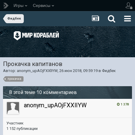
Игры
Сервисы
Фидбек
Прокачка капитанов
Автор:
anonym_upAOjFXXlIYW
,
26 июн 2018, 09:59:19
в
Фидбек
прокачка
В этой теме 10 комментариев
anonym_upAOjFXXlIYW
1 378
Участник
1 152 публикации