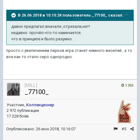
В 26.06.2018 в 10:10:24 пользователь
_77100_
сказал:
давно предлагал.вначале ,отрезали,нет!
недавно прочёл-что-то намечается.
что в принципе и было разумно.
просто с увеличением перков игра станет немного веселей , а то
все как то стало серо однородно.
[MILL]
1 355
_77100_
Участник,
Коллекционер
2 972 публикации
17 228 боёв
Опубликовано:
26 июн 2018, 10:16:07
#5