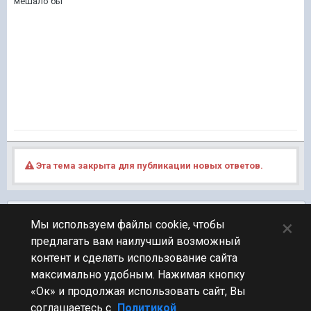
мешало бы
Эта тема закрыта для публикации новых ответов.
Подписчики
0
×
Мы используем файлы cookie, чтобы
предлагать вам наилучший возможный
ПЕРЕЙТИ К СПИСКУ ТЕМ
контент и сделать использование сайта
Фидбек
максимально удобным. Нажимая кнопку
«Ок» и продолжая использовать сайт, Вы
соглашаетесь с
Политикой