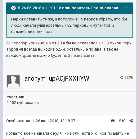
В 26.06.2018 в 11:01:16 пользователь
0celot
сказал:
Перки оставить те же, а потолок в 19 перков убрать, что бы
люди качали универсальных 32 перковых мутантов и
наджибали новичков
32 перебор конечно, но от 20 я бы не отказался. на 19 очков перк
1 уровня всегда выходит один, остальные по два. а так на
каждом уровне можно будет по 2 перка взять.
anonym_upAOjFXXlIYW
1 378
Участник
1 152 публикации
Опубликовано:
26 июн 2018, 13:18:07
#10
когда то все начинали с нуля , но количество очков поднять не