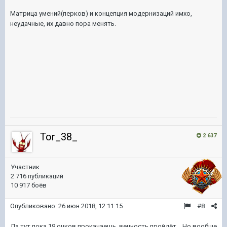
Матрица умений(перков) и концепция модернизаций имхо,
неудачные, их давно пора менять.
Tor_38_
2 637
Участник
2 716 публикаций
10 917 боёв
Опубликовано:
26 июн 2018, 12:11:15
#8
Да тут пока 19 очков прокачаешь, вечность пройдёт... Но вообще