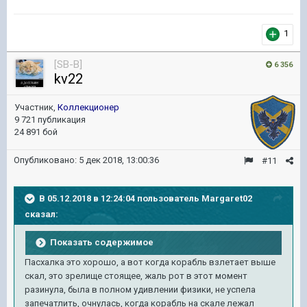
1
[SB-B]
6 356
kv22
Участник,
Коллекционер
9 721 публикация
24 891 бой
Опубликовано:
5 дек 2018, 13:00:36
#11
В 05.12.2018 в 12:24:04 пользователь
Margaret02
сказал:
Показать содержимое
Пасхалка это хорошо, а вот когда корабль взлетает выше
скал, это зрелище стоящее, жаль рот в этот момент
разинула, была в полном удивлении физики, не успела
запечатлить, очнулась, когда корабль на скале лежал