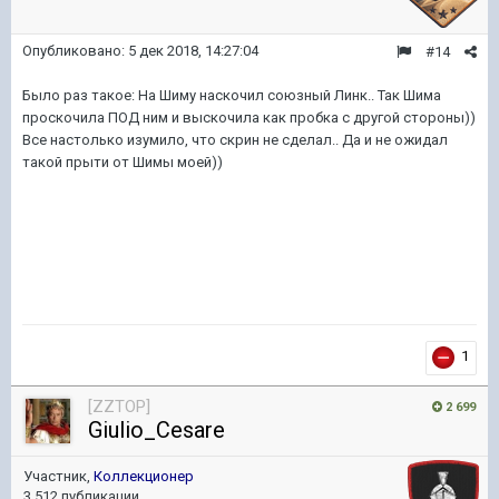
Опубликовано:
5 дек 2018, 14:27:04
#14
Было раз такое: На Шиму наскочил союзный Линк.. Так Шима
проскочила ПОД ним и выскочила как пробка с другой стороны))
Все настолько изумило, что скрин не сделал.. Да и не ожидал
такой прыти от Шимы моей))
1
[ZZTOP]
2 699
Giulio_Cesare
Участник,
Коллекционер
3 512 публикации