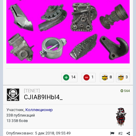
14
1
8
3
[TENET]
564
CJIAB9IHbI4_
Участник,
Коллекционер
338 публикаций
13 358 боёв
Опубликовано:
5 дек 2018, 09:55:49
#2