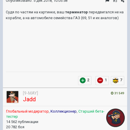
Опубликовано:
5 дек 2018, 10:05:58
#3
Судя по частям на картинке, ваш
терминатор
передвигался не на
корабле, а на автомобиле семейства ГАЗ (69, 51 и их аналогов)
2
1
7
[9-MAY]
31 549
Jadd
Глобальный модератор
,
Коллекционер
,
Старший бета-
тестер
14 562 публикации
20 782 боя