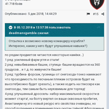
41 718 боёв
Опубликовано:
5 дек 2018, 14:44:29
#15
В 05.12.2018 в 13:57:38 пользователь
deadmansgamble
сказал:
Отсылка к возможно новому командиру корабля?
Интересно, какие у него будут улучшенные навыки?)
по рядам предметов читаются некоторые намёки...)
1 ряд: усиленный фарм угля и стали!
2 ряд: невыбиваемые башни, ступица- башни вращаются на 360
градусов... и т.д. по живучести башен!
3 ряд: турбина- форсаж, гусеницы от снегохода-тонко намекают
что проходимость по песчаным пляжам островов будет на
высоте!(можно будет срезать), а также ходить на глиссере как
снегоходы, тем самым быть неуязвимым для торпед!
4 ряд: улучшенный дроссель- набор максимальной скорости в
момент старта!, на болту вертел он ваши сквозные пробития,
Анактаниум-ну это новый ресурс его свойства очевидны, но
способ получения и применения пока окутан тайной! Абордажные