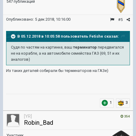
547 публикаций
Опубликовано:
5 дек 2018, 10:16:00
#5
В 05.12.2018 в 10:05:58 пользователь
Fetishe
сказал:
Судя по частям на картинке, ваш
терминатор
передвигался
не на корабле, а на автомобиле семейства ГАЗ (69, 51 и их
аналогов)
Из таких деталей собирали бы терминаторов на ГАЗе)
1
3
[YR]
354
Robin_Bad
Участник