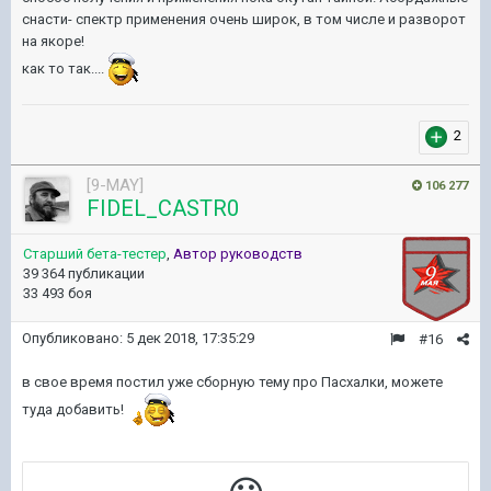
снасти- спектр применения очень широк, в том числе и разворот
на якоре!
как то так....
2
[9-MAY]
106 277
FIDEL_CASTR0
Старший бета-тестер
,
Автор руководств
39 364 публикации
33 493 боя
Опубликовано:
5 дек 2018, 17:35:29
#16
в свое время постил уже сборную тему про Пасхалки, можете
туда добавить!