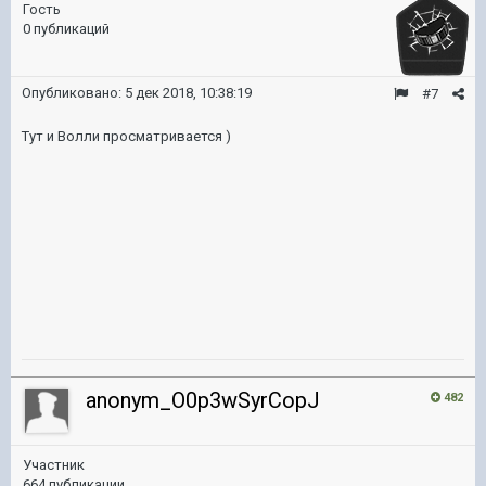
Гость
0 публикаций
Опубликовано:
5 дек 2018, 10:38:19
#7
Тут и Волли просматривается )
anonym_O0p3wSyrCopJ
482
Участник
664 публикации