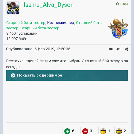
Isamu_Alva_Dyson
5 483
Старший бета-тестер
,
Коллекционер
,
Старший бета-
тестер
,
Старший бета-тестер
8 460 публикаций
12 997 боёв
Опубликовано:
6 фев 2019, 12:50:36
#1
Лесточка. сделай с этим уже что-нибудь. Это пятый бой всухую за
сегодня.
Показать содержимое
6
3
1
2