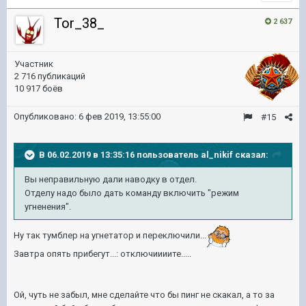
Tor_38_
2 637
Участник
2 716 публикаций
10 917 боёв
Опубликовано:
6 фев 2019, 13:55:00
#15
В 06.02.2019 в 13:35:16 пользователь
al_nikif
сказал:
Вы неправильную дали наводку в отдел.
Отделу надо было дать команду включить "режим
угненения".
Ну так тумблер на угнетатор и переключили...
Завтра опять прибегут...: отключиииите.....
Ой, чуть не забыл, мне сделайте что бы пинг не скакал, а то за