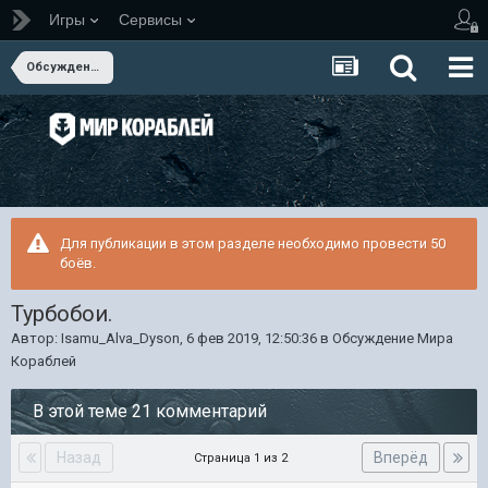
Игры
Сервисы
Обсуждение Мира Кораблей
Для публикации в этом разделе необходимо провести 50
боёв.
Турбобои.
Автор:
Isamu_Alva_Dyson
,
6 фев 2019, 12:50:36
в
Обсуждение Мира
Кораблей
В этой теме 21 комментарий
Назад
Вперёд
Страница 1 из 2