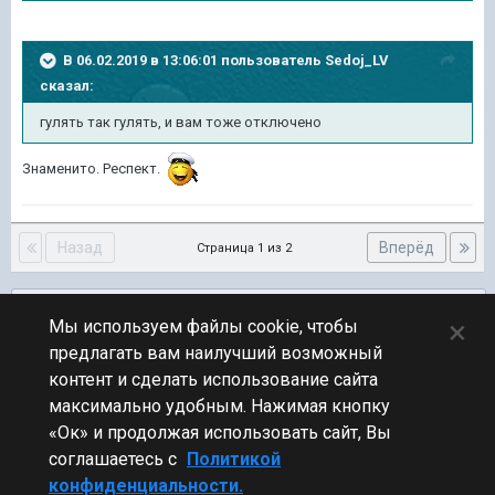
В 06.02.2019 в 13:06:01 пользователь
Sedoj_LV
сказал:
гулять так гулять, и вам тоже отключено
Знаменито. Респект.
Назад
Вперёд
Страница 1 из 2
Подписчики
0
×
Мы используем файлы cookie, чтобы
предлагать вам наилучший возможный
ПЕРЕЙТИ К СПИСКУ ТЕМ
контент и сделать использование сайта
Обсуждение Мира Кораблей
максимально удобным. Нажимая кнопку
«Ок» и продолжая использовать сайт, Вы
соглашаетесь с
Политикой
конфиденциальности.
Стиль