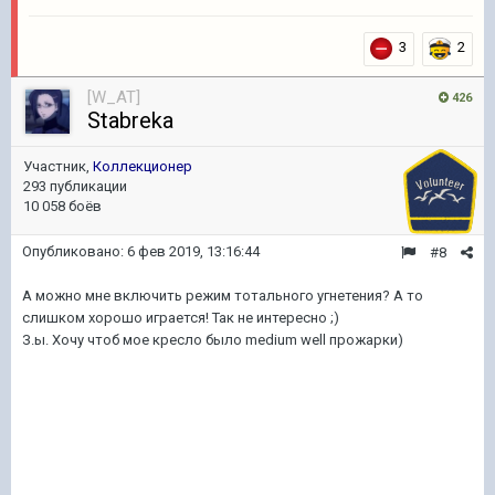
3
2
[W_AT]
426
Stabreka
Участник,
Коллекционер
293 публикации
10 058 боёв
Опубликовано:
6 фев 2019, 13:16:44
#8
А можно мне включить режим тотального угнетения? А то
слишком хорошо играется! Так не интересно ;)
З.ы. Хочу чтоб мое кресло было medium well прожарки)