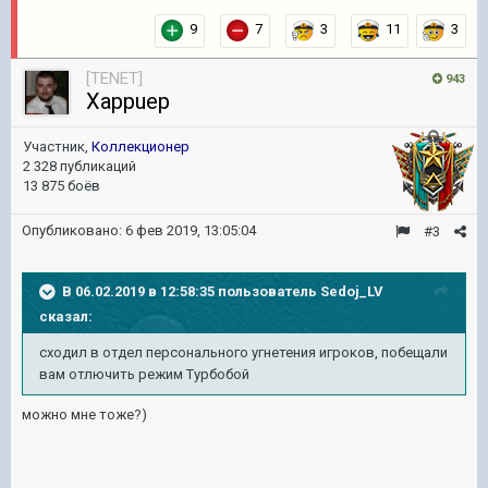
9
7
3
11
3
[TENET]
943
Xappuep
Участник,
Коллекционер
2 328 публикаций
13 875 боёв
Опубликовано:
6 фев 2019, 13:05:04
#3
В 06.02.2019 в 12:58:35 пользователь
Sedoj_LV
сказал:
сходил в отдел персонального угнетения игроков, побещали
вам отлючить режим Турбобой
можно мне тоже?)