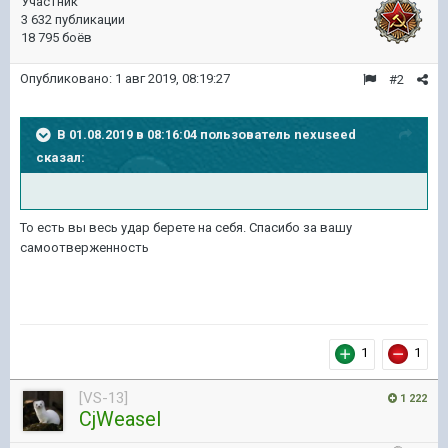
Участник
3 632 публикации
18 795 боёв
Опубликовано:
1 авг 2019, 08:19:27
#2
В 01.08.2019 в 08:16:04 пользователь
nexuseed
сказал:
То есть вы весь удар берете на себя. Спасибо за вашу
самоотверженность
1
1
[VS-13]
1 222
CjWeasel