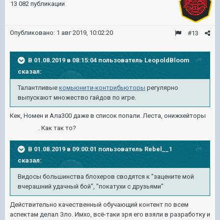
13 082 публикации
Опубликовано:
1 авг 2019, 10:02:20
#13
В 01.08.2019 в 08:15:04 пользователь
LeopoldBloom
сказал:
Талантливые
комьюнити-контрибьюторы
регулярно
выпускают множество гайдов по игре.
Кек, Номен и Ала300 даже в список попали. Леста, онижхейторы
. Как так то?
В 01.08.2019 в 09:00:01 пользователь
Rebel__1
сказал:
Видосы большинства блохеров сводятся к "зацените мой
вчерашний удачный бой", "покатухи с друзьями"
Действительно качественный обучающий контент по всем
аспектам делал Зло. Имхо, всё-таки зря его взяли в разработку и