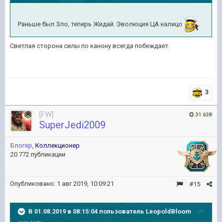
Раньше был Зло, теперь Жидай. Эволюция ЦА налицо
.
Светлая сторона силы по канону всегда побеждает.
3
[FW]
31 638
SuperJedi2009
Блогер
,
Коллекционер
20 772 публикации
Опубликовано:
1 авг 2019, 10:09:21
#15
В 01.08.2019 в 08:15:04 пользователь
LeopoldBloom