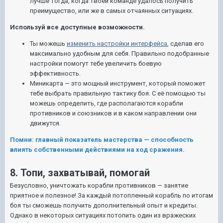
лучше тогда, когда твоей команде удалось получить
преимущество, или же в самых отчаянных ситуациях.
Используй все доступные возможности.
Ты можешь
изменить настройки интерфейса
, сделав его
максимально удобным для себя. Правильно подобранные
настройки помогут тебе увеличить боевую
эффективность.
Миникарта — это мощный инструмент, который поможет
тебе выбрать правильную тактику боя. С её помощью ты
можешь определить, где располагаются корабли
противников и союзников и в каком направлении они
движутся.
Помни: главный показатель мастерства — способность
влиять собственными действиями на ход сражения.
8. Топи, захватывай, помогай
Безусловно, уничтожать корабли противников — занятие
приятное и полезное! За каждый потопленный корабль по итогам
боя ты сможешь получить дополнительный опыт и кредиты.
Однако в некоторых ситуациях потопить один из вражеских