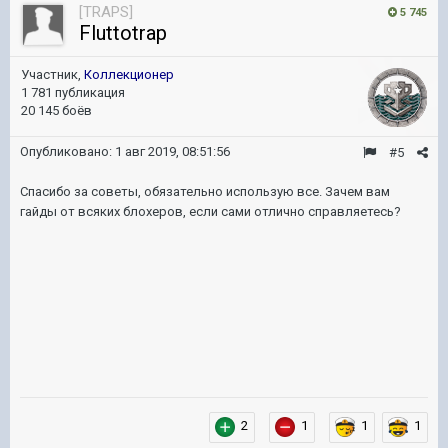
[TRAPS]
5 745
Fluttotrap
Участник,
Коллекционер
1 781 публикация
20 145 боёв
Опубликовано:
1 авг 2019, 08:51:56
#5
Спасибо за советы, обязательно использую все. Зачем вам
гайды от всяких блохеров, если сами отлично справляетесь?
2
1
1
1