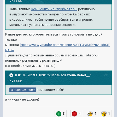
сказал:
Талантливые
комьюнити-контрибьюторы
регулярно
выпускают множество гайдов по игре. Смотри их
видеоролики, чтобы лучше разбираться в игровых
механиках и узнавать полезные секреты.
Канал для тех, кто хочет учиться играть головой, а не одной
только
мышкой:
https://www.youtube.com/channel/UCPF3Nd3fnYnzLIidn3T
NzGw
Лучшие гайды по новым авианосцам и эсминцам, обзоры
новинок и регулярные розыгрыши!
п.с. необходимо уметь читать
:)
В 01.08.2019 в 10:01:53 пользователь
Rebel__1
сказал:
призываем тебя!
@SuperJedi2009
я никуда и не уходил)
3
4
4
1