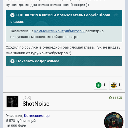
руководство для самых самых новобранцев ))
В 01.08.2019 в 08:15:04 пользователь
LeopoldBloom
сказал:
Талантливые
комьюнити-контрибьюторы
регулярно
выпускают множество гайдов по игре.
Сходил по ссылке, в очередной раз сломал глаза... Эх, не видать
мне знаний от гуру-контребухтеров
:(
Показать содержимое
1
1
[DIS]
11 575
ShotNoise
Участник,
Коллекционер
5 570 публикаций
18 555 боёв