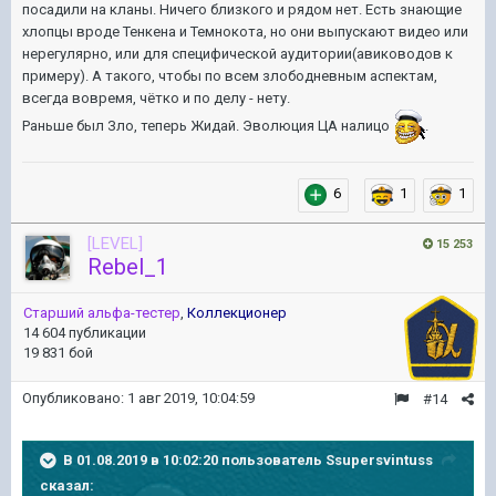
посадили на кланы. Ничего близкого и рядом нет. Есть знающие
хлопцы вроде Тенкена и Темнокота, но они выпускают видео или
нерегулярно, или для специфической аудитории(авиководов к
примеру). А такого, чтобы по всем злободневным аспектам,
всегда вовремя, чётко и по делу - нету.
Раньше был Зло, теперь Жидай. Эволюция ЦА налицо
.
6
1
1
[LEVEL]
15 253
Rebel_1
Старший альфа-тестер
,
Коллекционер
14 604 публикации
19 831 бой
Опубликовано:
1 авг 2019, 10:04:59
#14
В 01.08.2019 в 10:02:20 пользователь
Ssupersvintuss
сказал: