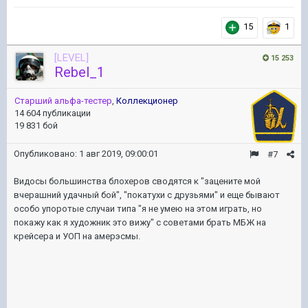
15
1
[LEVEL]
15 253
Rebel_1
Старший альфа-тестер
,
Коллекционер
14 604 публикации
19 831 бой
Опубликовано:
1 авг 2019, 09:00:01
#7
Видосы большинства блохеров сводятся к "зацените мой
вчерашний удачный бой", "покатухи с друзьями" и еще бывают
особо упоротые случаи типа "я не умею на этом играть, но
покажу как я художник это вижу" с советами брать МБЖ на
крейсера и УОП на амерэсмы.