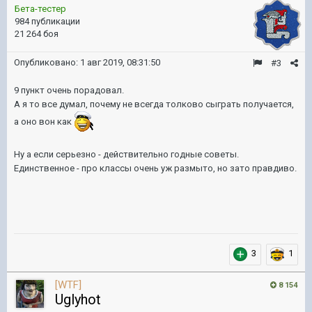
Бета-тестер
984 публикации
21 264 боя
Опубликовано:
1 авг 2019, 08:31:50
#3
9 пункт очень порадовал.
А я то все думал, почему не всегда толково сыграть получается,
а оно вон как
Ну а если серьезно - действительно годные советы.
Единственное - про классы очень уж размыто, но зато правдиво.
3
1
[WTF]
8 154
Uglyhot