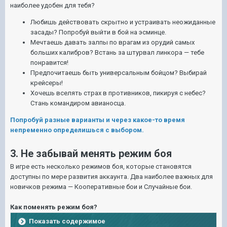
наиболее удобен для тебя?
Любишь действовать скрытно и устраивать неожиданные
засады? Попробуй выйти в бой на эсминце.
Мечтаешь давать залпы по врагам из орудий самых
больших калибров? Встань за штурвал линкора — тебе
понравится!
Предпочитаешь быть универсальным бойцом? Выбирай
крейсеры!
Хочешь вселять страх в противников, пикируя с небес?
Стань командиром авианосца.
Попробуй разные варианты и через какое-то время
непременно определишься с выбором.
3. Не забывай менять режим боя
В игре есть несколько режимов боя, которые становятся
доступны по мере развития аккаунта. Два наиболее важных для
новичков режима — Кооперативные бои и Случайные бои.
Как поменять режим боя?
Показать содержимое