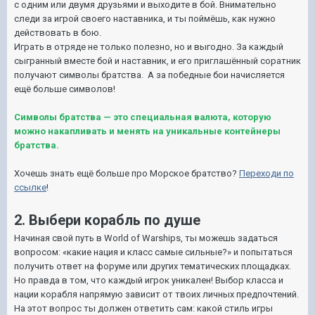
с одним или двумя друзьями и выходите в бой. Внимательно
следи за игрой своего наставника, и ты поймёшь, как нужно
действовать в бою.
Играть в отряде не только полезно, но и выгодно. За каждый
сыгранный вместе бой и наставник, и его приглашённый соратник
получают символы братства. А за победные бои начисляется
ещё больше символов!
Символы братства — это специальная валюта, которую
можно накапливать и менять на уникальные контейнеры
братства.
Хочешь знать ещё больше про Морское братство?
Переходи по
ссылке
!
2. Выбери корабль по душе
Начиная свой путь в World of Warships, ты можешь задаться
вопросом: «какие нация и класс самые сильные?» и попытаться
получить ответ на форуме или других тематических площадках.
Но правда в том, что каждый игрок уникален! Выбор класса и
нации корабля напрямую зависит от твоих личных предпочтений.
На этот вопрос ты должен ответить сам: какой стиль игры