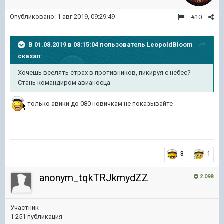
Опубликовано:
1 авг 2019, 09:29:49
#10
В 01.08.2019 в 08:15:04 пользователь
LeopoldBloom
сказал:
Хочешь вселять страх в противников, пикируя с небес?
Стань командиром авианосца
только авики до 080 новичкам не показывайте
3
1
anonym_tqkTRJkmydZZ
2 098
Участник
1 251 публикация