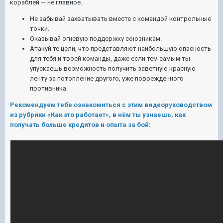
кораблей — не главное.
Не забывай захватывать вместе с командой контрольные
точки.
Оказывай огневую поддержку союзникам.
Атакуй те цели, что представляют наибольшую опасность
для тебя и твоей команды, даже если тем самым ты
упускаешь возможность получить заветную красную
ленту за потопление другого, уже поврежденного
противника.
Рекомендуем тебе ознакомиться с этим видеоруководством
из рубрики «Как это работает», в нём ты узнаешь, как
получать больше кредитов и опыта за бой: