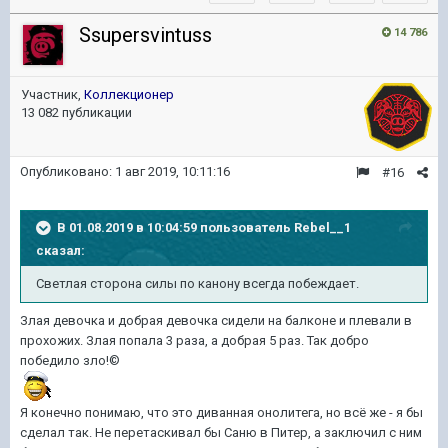
Ssupersvintuss
14 786
Участник,
Коллекционер
13 082 публикации
Опубликовано:
1 авг 2019, 10:11:16
#16
В 01.08.2019 в 10:04:59 пользователь
Rebel__1
сказал:
Светлая сторона силы по канону всегда побеждает.
Злая девочка и добрая девочка сидели на балконе и плевали в
прохожих. Злая попала 3 раза, а добрая 5 раз. Так добро
победило зло!©
Я конечно понимаю, что это диванная онолитега, но всё же - я бы
сделал так. Не перетаскивал бы Саню в Питер, а заключил с ним