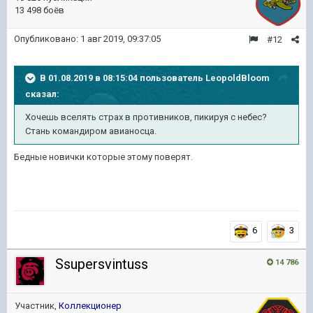
13 498 боёв
Опубликовано:
1 авг 2019, 09:37:05
#12
В 01.08.2019 в 08:15:04 пользователь
LeopoldBloom
сказал:
Хочешь вселять страх в противников, пикируя с небес?
Стань командиром авианосца.
Бедные новички которые этому поверят.
6
3
Ssupersvintuss
14 786
Участник,
Коллекционер