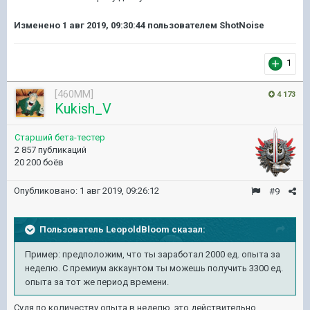
Изменено
1 авг 2019, 09:30:44
пользователем ShotNoise
1
[460MM]
4 173
Kukish_V
Старший бета-тестер
2 857 публикаций
20 200 боёв
Опубликовано:
1 авг 2019, 09:26:12
#9
Пользователь
LeopoldBloom
сказал:
Пример: предположим, что ты заработал 2000 ед. опыта за
неделю. С премиум аккаунтом ты можешь получить 3300 ед.
опыта за тот же период времени.
Судя по количеству опыта в неделю, это действительно