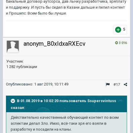
банальный договор аутсорса, дав лычку разработчика, зряплату
и поддержку. И пусть бы сидел в Казани дальше и пилил контент
и Прошипс. Всем было бы лучше.
5
anonym_B0xIdxaRXEcv
3 016
Участник
1 282 публикации
Опубликовано:
1 авг 2019, 10:11:49
#17
В 01.08.2019 в 10:02:20 пользователь
Ssupersvintuss
сказал:
Действительно
качественный обуча
ющий
контент по всем
аспектам делал Зло. Имхо, всё-таки зря его взяли в
разработку и посадили на
кланы
.