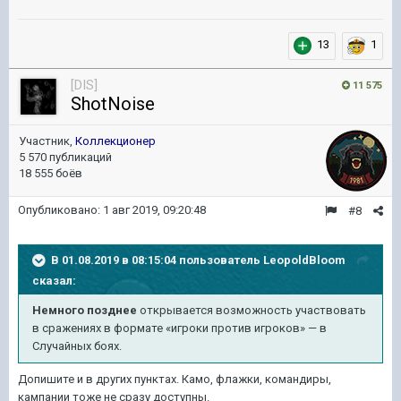
13
1
[DIS]
11 575
ShotNoise
Участник,
Коллекционер
5 570 публикаций
18 555 боёв
Опубликовано:
1 авг 2019, 09:20:48
#8
В 01.08.2019 в 08:15:04 пользователь
LeopoldBloom
сказал:
Немного
позднее
открывается возможность участвовать
в сражениях в форм
ате «
игроки проти
в
игроков» — в
Случайных боях.
Допишите и в других пунктах. Камо, флажки, командиры,
кампании тоже не сразу доступны.