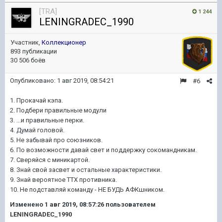
[TRA]
1 244
LENINGRADEC_1990
Участник,
Коллекционер
893 публикации
30 506 боёв
Опубликовано:
1 авг 2019, 08:54:21
#6
1. Прокачай кэпа.
2. Подбери правильные модули
3. ...и правильные перки.
4. Думай головой.
5. Не забывай про союзников.
6. По возможности давай свет и поддержку сокомандникам.
7. Сверяйся с миникартой.
8. Знай свой засвет и остальные характеристики.
9. Знай вероятное ТТХ противника.
10. Не подставляй команду - НЕ БУДЬ АФКшником.
Изменено
1 авг 2019, 08:57:26
пользователем
LENINGRADEC_1990