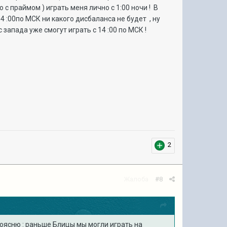
с праймом ) играть меня лично с 1:00 ночи ! В
14
:00по МСК ни какого дисбаланса не будет , ну
 запада уже смогут играть с 14
:00 по МСК !
2
Жалоба
#8
Поясню : раньше Блицы мы могли играть на