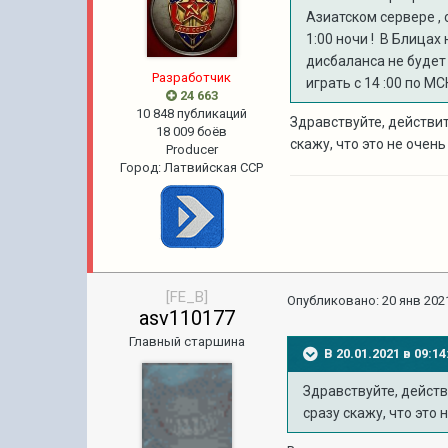
Азиатском сервере ,
1:00 ночи ! В Блицах
дисбаланса не будет 
Pазработчик
играть с 14
:00 по МСК
24 663
10 848 публикаций
Здравствуйте, действи
18 009 боёв
скажу, что это не очен
Producer
Город
:
Латвийская ССР
[FE_B]
Опубликовано:
20 янв 2021
asv110177
Главный старшина
В 20.01.2021 в 09:
Здравствуйте, действ
сразу скажу, что это