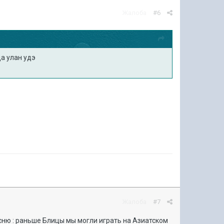
Жалоба
#6
да улан удэ
Жалоба
#7
сню : раньше Блицы мы могли играть на Азиатском