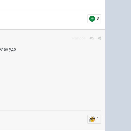
3
Жалоба
#5
 улан удэ
1