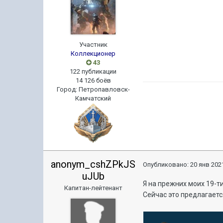
Участник
Коллекционер
43
122 публикации
14 126 боёв
Город
:
Петропавловск-
Камчатский
anonym_cshZPkJS
Опубликовано:
20 янв 2021
uJUb
Я на прежних моих 19-т
Капитан-лейтенант
Сейчас это предлагаетс