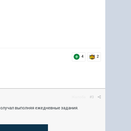
4
2
Жалоба
#3
я получал выполняя ежедневные задания.