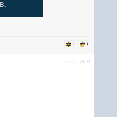
1
1
Жалоба
#4