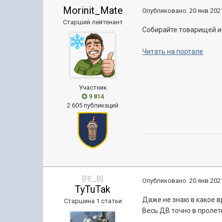
Morinit_Mate
Опубликовано:
20 янв 2021
Старший лейтенант
Собирайте товарищей и 
Читать на портале
Участник
9 814
2 605 публикаций
[FE_B]
Опубликовано:
20 янв 2021
TyTuTak
Даже не знаю в какое вр
Старшина 1 статьи
Весь ДВ точно в пролет