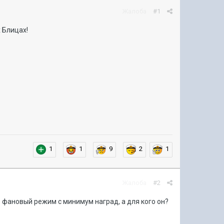
Жалоба
#1
 Блицах!
1
1
9
2
1
Жалоба
#2
те фановый режим с минимум наград, а для кого он?