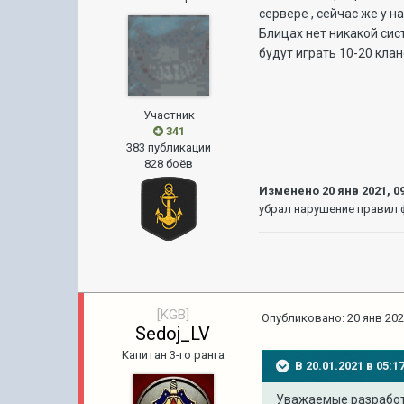
сервере , сейчас же у н
Блицах нет никакой сис
будут играть 10-20 кла
Участник
341
383 публикации
828 боёв
Изменено
20 янв 2021, 0
убрал нарушение правил
[KGB]
Опубликовано:
20 янв 202
Sedoj_LV
Капитан 3-го ранга
В 20.01.2021 в 05:
Уважаемые разработч