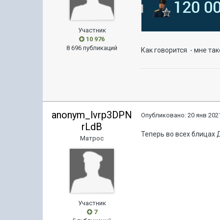
Участник
10 976
8 696 публикаций
Как говорится - мне та
anonym_lvrp3DPN
Опубликовано:
20 янв 2021
rLdB
Теперь во всех блицах 
Матрос
Участник
7