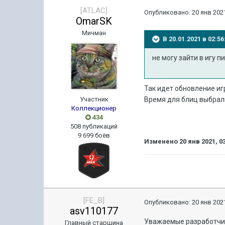
[ATLAC]
Опубликовано:
20 янв 2021
OmarSK
Мичман
В 20.01.2021 в 02:
не могу зайти в игу 
Так идет обновление иг
Участник
Время для блиц выбрали
Коллекционер
434
508 публикаций
9 699 боёв
Изменено
20 янв 2021, 0
[FE_B]
Опубликовано:
20 янв 2021
asv110177
Уважаемые разработчики
Главный старшина