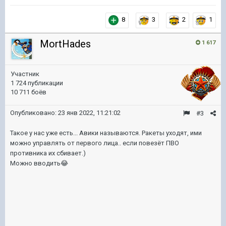
8
3
2
1
MortHades
1 617
Участник
1 724 публикации
10 711 боёв
Опубликовано:
23 янв 2022, 11:21:02
#3
Такое у нас уже есть... Авики называются. Ракеты уходят, ими
можно управлять от первого лица.. если повезёт ПВО
противника их сбивает.)
Можно вводить
😂