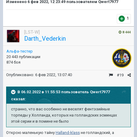
Изменено
6 фев 2022, 12:23:49
пользователем Qwert7977
1
[LST-W]
8 444
Darth_Vederkin
Альфа-тестер
20 443 публикации
874 боя
Опубликовано:
6 фев 2022, 13:07:40
#19
В 06.02.2022 в 11:55:53 пользователь
Qwert7977
сказал:
странно, что вас особенно не веселят фентэзийные
торпеды у Холланда, которых на голландских эсминцах
этой серии и в помине не было
Открою маленькую тайну
Halland-klass
не голландский, а