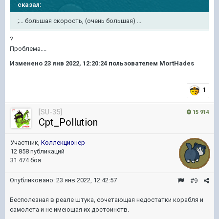
сказал:
;... большая скорость, (очень большая) ...
?
Проблема....
Изменено
23 янв 2022, 12:20:24
пользователем MortHades
1
[SU-35]
15 914
Cpt_Pollution
Участник,
Коллекционер
12 858 публикаций
31 474 боя
Опубликовано:
23 янв 2022, 12:42:57
#9
Бесполезная в реале штука, сочетающая недостатки корабля и
самолета и не имеющая их достоинств.