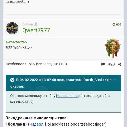
шведский...
:)
[HH-RU]
606
Qwert7977
Бета-тестер
833 публикации
Опубликовано:
6 фев 2022, 13:33:10
#20
В 06.02.2022 в 13:07:40 пользователь
Darth_Vederkin
сказал:
Открою маленькую тайну
Halland-klass
не голландский, а
шведский...
:)
Эскадренные миноносцы типа
«Холланд»
(
нидерл.
Hollandklasse onderzeebootjager
) —