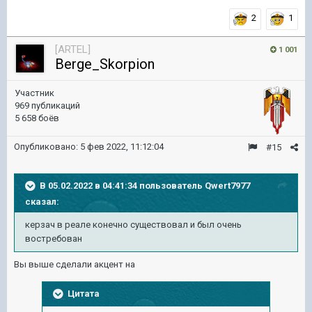
2
1
[ARTEL]
1 001
Berge_Skorpion
Участник
969 публикаций
5 658 боёв
Опубликовано:
5 фев 2022, 11:12:04
#15
В 05.02.2022 в 04:41:34 пользователь
Qwert7977
сказал:
керзач в реале конечно существовал и был очень
востребован
Вы выше сделали акцент на
Цитата