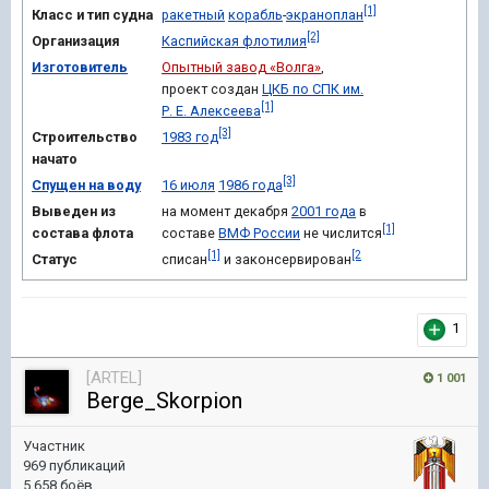
[1]
Класс и тип судна
ракетный
корабль
-
экраноплан
[2]
Организация
Каспийская флотилия
Изготовитель
Опытный завод «Волга»
,
проект создан
ЦКБ по СПК им.
[1]
Р. Е. Алексеева
[3]
Строительство
1983 год
начато
[3]
Спущен на воду
16 июля
1986 года
Выведен из
на момент декабря
2001 года
в
[1]
состава флота
составе
ВМФ России
не числится
[1]
[2
Статус
списан
и законсервирован
1
[ARTEL]
1 001
Berge_Skorpion
Участник
969 публикаций
5 658 боёв