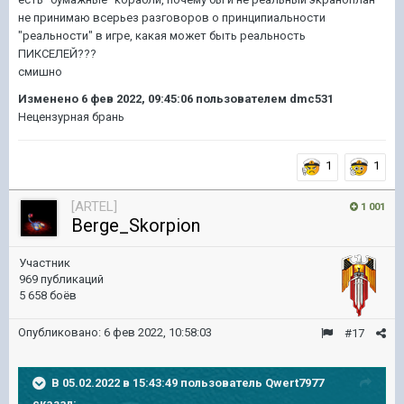
не принимаю всерьез разговоров о принципиальности
"реальности" в игре, какая может быть реальность
ПИКСЕЛЕЙ???
смишно
Изменено
6 фев 2022, 09:45:06
пользователем dmc531
Нецензурная брань
1
1
[ARTEL]
1 001
Berge_Skorpion
Участник
969 публикаций
5 658 боёв
Опубликовано:
6 фев 2022, 10:58:03
#17
В 05.02.2022 в 15:43:49 пользователь
Qwert7977
сказал: