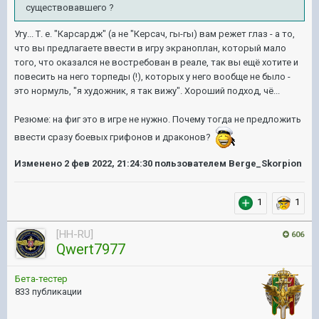
существовавшего ?
Угу... Т. е. "Карсардж" (а не "Керсач, гы-гы) вам режет глаз - а то,
что вы предлагаете ввести в игру экраноплан, который мало
того, что оказался не востребован в реале, так вы ещё хотите и
повесить на него торпеды (!), которых у него вообще не было -
это нормуль, "я художник, я так вижу". Хороший подход, чё...
Резюме: на фиг это в игре не нужно. Почему тогда не предложить
ввести сразу боевых грифонов и драконов?
Изменено
2 фев 2022, 21:24:30
пользователем Berge_Skorpion
1
1
[HH-RU]
606
Qwert7977
Бета-тестер
833 публикации