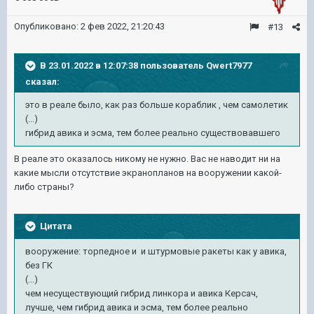
Опубликовано:
2 фев 2022, 21:20:43
#13
В 23.01.2022 в 12:07:38 пользователь
Qwert7977
сказал:
это в реале было, как раз больше кораблик , чем самолетик
(...)
гибрид авика и эсма, тем более реально существовавшего
В реале это оказалось никому не нужно. Вас не наводит ни на
какие мысли отсутствие экранопланов на вооружении какой-
либо страны?
Цитата
вооружение: торпедное и и штурмовые ракеты как у авика,
без ГК
(...)
чем несуществующий гибрид линкора и авика Керсач,
лучше, чем гибрид авика и эсма, тем более реально