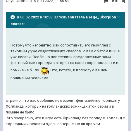
Опубликовано:
6 фев 2022, 11:55:53
#18
В 06.02.2022 в 10:58:03 пользователь
Berge_Skorpion
сказал:
Потому что непонятно, как сопоставить его геймплей с
таковым у уже существующих классов. И вам об этом выше
уже писали. Особенно повеселили предложенные вами
фентэзийные торпеды, которых на наших экранопланах и в
помине не было
Это, кстати, к вопросу о вашем
понимании реализма.
странно, что вас особенно не веселят фентэзийные торпеды у
Холланда, которых на голландских эсминцах этой серии и в
помине не было
это прекрасно, что в игре есть Фрисланд без торпед и Холланд с
торпедами и реализм здесь совершенно ни при чем