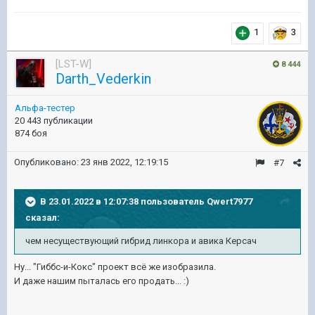
1
3
[LST-W]
8 444
Darth_Vederkin
Альфа-тестер
20 443 публикации
874 боя
Опубликовано:
23 янв 2022, 12:19:15
#7
В 23.01.2022 в 12:07:38 пользователь
Qwert7977
сказал:
чем несуществующий гибрид линкора и авика Керсач
Ну... "Гиббс-и-Кокс" проект всё же изобразила.
И даже нашим пыталась его продать...
:)