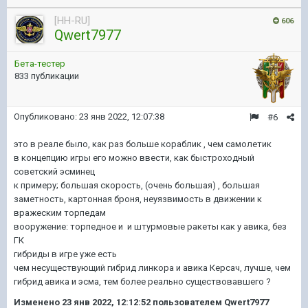
[HH-RU]
606
Qwert7977
Бета-тестер
833 публикации
Опубликовано:
23 янв 2022, 12:07:38
#6
это в реале было, как раз больше кораблик , чем самолетик
в концепцию игры его можно ввести, как быстроходный
советский эсминец
к примеру; большая скорость, (очень большая) , большая
заметность, картонная броня, неуязвимость в движении к
вражеским торпедам
вооружение: торпедное и и штурмовые ракеты как у авика, без
ГК
гибриды в игре уже есть
чем несуществующий гибрид линкора и авика Керсач, лучше, чем
гибрид авика и эсма, тем более реально существовавшего ?
Изменено
23 янв 2022, 12:12:52
пользователем Qwert7977