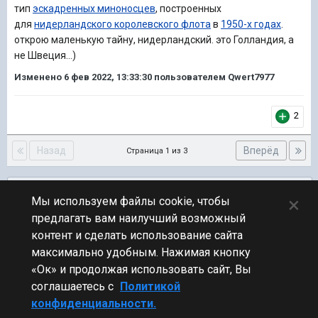
тип
эскадренных миноносцев
, построенных
для
нидерландского королевского флота
в
1950-х годах
.
открою маленькую тайну, нидерландский. это Голландия, а
не Швеция...)
Изменено
6 фев 2022, 13:33:30
пользователем Qwert7977
2
Назад
Вперёд
Страница 1 из 3
Подписчики
0
×
Мы используем файлы cookie, чтобы
предлагать вам наилучший возможный
ПЕРЕЙТИ К СПИСКУ ТЕМ
контент и сделать использование сайта
Флудилка
максимально удобным. Нажимая кнопку
«Ок» и продолжая использовать сайт, Вы
соглашаетесь с
Политикой
конфиденциальности.
Стиль