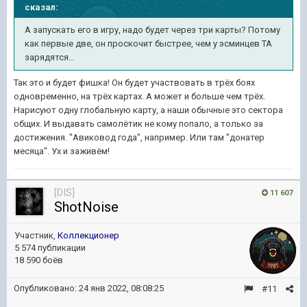
сказал:
А запускать его в игру, надо будет через три карты? Потому
как первые две, он проскочит быстрее, чем у эсминцев ТА
зарядятся...
Так это и будет фишка! Он будет участвовать в трёх боях
одновременно, на трёх картах. А может и больше чем трёх.
Нарисуют одну глобальную карту, а наши обычные это сектора
общих. И выдавать самолётик не кому попало, а только за
достижения. "Авиковод года", например. Или там "донатер
месяца". Ух и заживём!
[DIS]
11 607
ShotNoise
Участник,
Коллекционер
5 574 публикации
18 590 боёв
Опубликовано:
24 янв 2022, 08:08:25
#11