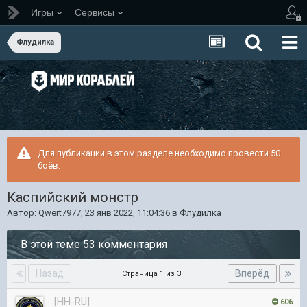
Игры
Сервисы
Флудилка
Для публикации в этом разделе необходимо провести 50
боёв.
Каспийский монстр
Автор:
Qwert7977
,
23 янв 2022, 11:04:36
в
Флудилка
В этой теме 53 комментария
Назад
Вперёд
Страница 1 из 3
[HH-RU]
606