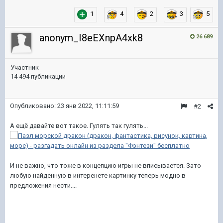
1
4
2
3
5
anonym_I8eEXnpA4xk8
26 689
Участник
14 494 публикации
Опубликовано:
23 янв 2022, 11:11:59
#2
А ещё давайте вот такое. Гулять так гулять...
И не важно, что тоже в концепцию игры не вписывается. Зато
любую найденную в интеренете картинку теперь модно в
предложения нести....