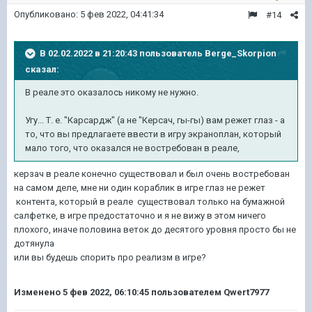
Опубликовано:
5 фев 2022, 04:41:34
#14
В 02.02.2022 в 21:20:43 пользователь
Berge_Skorpion
сказал:
В реале это оказалось никому не нужно.
Угу... Т. е. "Карсардж" (а не "Керсач, гы-гы) вам режет глаз - а
то, что вы предлагаете ввести в игру экраноплан, который
мало того, что оказался не востребован в реале,
керзач в реале конечно существовал и был очень востребован
на самом деле, мне ни один кораблик в игре глаз не режет
контента, который в реале существовал только на бумажной
салфетке, в игре предостаточно и я не вижу в этом ничего
плохого, иначе половина веток до десятого уровня просто бы не
дотянула
или вы будешь спорить про реализм в игре?
Изменено
5 фев 2022, 06:10:45
пользователем Qwert7977