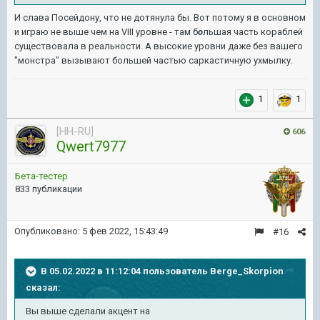
И слава Посейдону, что не дотянула бы. Вот потому я в основном
и играю не выше чем на VIII уровне - там б
о
льшая часть кораблей
существовала в реальности. А высокие уровни даже без вашего
"монстра" вызывают большей частью саркастичную ухмылку.
1
1
[HH-RU]
606
Qwert7977
Бета-тестер
833 публикации
Опубликовано:
5 фев 2022, 15:43:49
#16
В 05.02.2022 в 11:12:04 пользователь
Berge_Skorpion
сказал:
Вы выше сделали акцент на