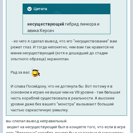
Цитата
несуществующий
гибрид линкора и
авика Керсач
- из чего я сделал вывод, что его "несуществование" вам
режет глаз. И тогда непонятно, чем вам так нравится не
менее несуществующий (хотя и дошедший до стадии
опытного образца) экраноплан.
Рад за вас
И слава Посейдону, что не дотянула бы. Вот потому я в
основном и играю не выше чем на VIII уровне - там б
о
льшая
часть кораблей существовала в реальности. А высокие
уровни даже без вашего "монстра" вызывают большей
частью саркастичную ухмылку.
вы слелал вывод неправильный
акцент на несуществующий был в концепте того, что если в игре
есть "бумажные" корабли, почему бы и не реальный экраноплан