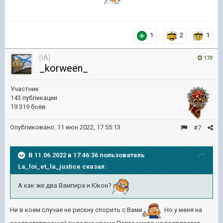
1
2
1
[IA]
173
_korween_
Участник
143 публикации
19 319 боёв
Опубликовано:
11 июн 2022, 17:55:13
#7
В 11.06.2022 в 17:46:36 пользователь
La_loi_et_la_justice
сказал:
А как же два Вампира и Юкон?
Ни в коем случае не рискну спорить с Вами
Но у меня на