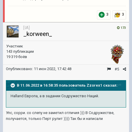
3
3
[IA]
173
_korween_
Участник
143 публикации
19 319 боёв
Опубликовано:
11 июн 2022, 17:42:48
#5
В 11.06.2022 в 16:58:35 пользователь
Zzorex1
сказал:
Halland Европа, а в задании Содружество Наций.
Упс, сорри. со слепу не заметил отличия ))) В Содружестве,
получается, только Перт рулит )))) Так бы и написали