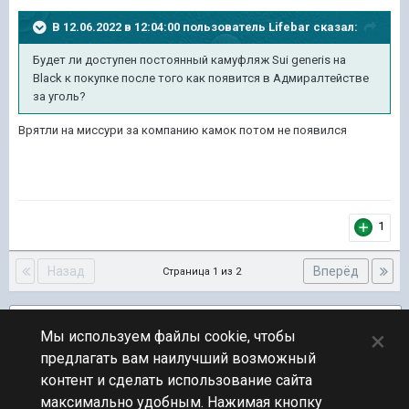
В 12.06.2022 в 12:04:00 пользователь
Lifebar
сказал:
Будет ли доступен постоянный камуфляж Sui generis на
Black к покупке после того как появится в Адмиралтействе
за уголь?
Врятли на миссури за компанию камок потом не появился
1
Назад
Вперёд
Страница 1 из 2
Подписчики
2
×
Мы используем файлы cookie, чтобы
предлагать вам наилучший возможный
ПЕРЕЙТИ К СПИСКУ ТЕМ
контент и сделать использование сайта
Обсуждение Мира Кораблей
максимально удобным. Нажимая кнопку