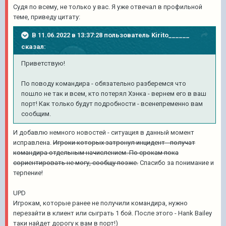
Судя по всему, не только у вас. Я уже отвечал в профильной
теме, приведу цитату:
В 11.06.2022 в 13:37:28 пользователь
Kirito______
сказал:
Приветствую!
По поводу командира - обязательно разберемся что
пошло не так и всем, кто потерял Хэнка - вернем его в ваш
порт! Как только будут подробности - всенепременно вам
сообщим.
И добавлю немного новостей - ситуация в данный момент
исправлена.
Игроки которых затронул инцидент - получат
командира отдельным начислением. По срокам пока
сориентировать не могу, сообщу позже.
Спасибо за понимание и
терпение!
UPD
Игрокам, которые ранее не получили командира, нужно
перезайти в клиент или сыграть 1 бой. После этого - Hank Bailey
таки найдет дорогу к вам в порт!)