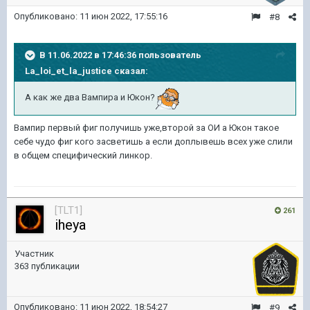
Опубликовано:
11 июн 2022, 17:55:16
#8
В 11.06.2022 в 17:46:36 пользователь
La_loi_et_la_justice
сказал:
А как же два Вампира и Юкон?
Вампир первый фиг получишь уже,второй за ОИ а Юкон такое
себе чудо фиг кого засветишь а если доплывешь всех уже слили
в общем специфический линкор.
[TLT1]
261
iheya
Участник
363 публикации
Опубликовано:
11 июн 2022, 18:54:27
#9