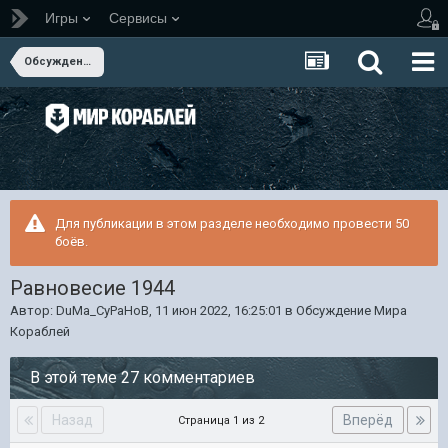
Игры
Сервисы
Обсуждение Мира Кораблей
Для публикации в этом разделе необходимо провести 50
боёв.
Равновесие 1944
Автор:
DuMa_CyPaHoB
,
11 июн 2022, 16:25:01
в
Обсуждение Мира
Кораблей
В этой теме 27 комментариев
Назад
Вперёд
Страница 1 из 2