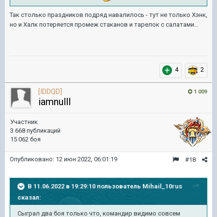
Так столько праздников подряд навалилось - тут не только Хэнк,
но и Халк потеряется промеж стаканов и тарелок с салатами...
4
2
[IDDQD]
1 009
iamnulll
Участник
3 668 публикаций
15 062 боя
Опубликовано:
12 июн 2022, 06:01:19
#18
В 11.06.2022 в 19:29:10 пользователь
Mihail_10rus
сказал:
Сыграл два боя только что, командир видимо совсем