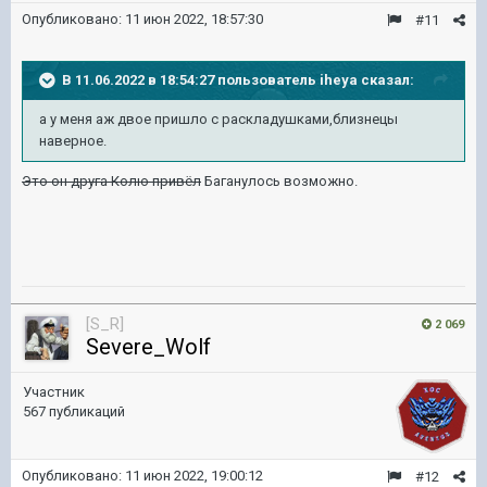
Опубликовано:
11 июн 2022, 18:57:30
#11
В 11.06.2022 в 18:54:27 пользователь
iheya
сказал:
а у меня аж двое пришло с раскладушками,близнецы
наверное.
Это он друга Колю привёл
Баганулось возможно.
[S_R]
2 069
Severe_Wolf
Участник
567 публикаций
Опубликовано:
11 июн 2022, 19:00:12
#12