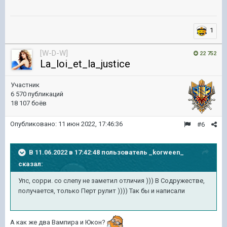
1
[W-D-W]
22 752
La_loi_et_la_justice
Участник
6 570 публикаций
18 107 боёв
Опубликовано:
11 июн 2022, 17:46:36
#6
В 11.06.2022 в 17:42:48 пользователь
_korween_
сказал:
Упс, сорри. со слепу не заметил отличия ))) В Содружестве,
получается, только Перт рулит )))) Так бы и написали
А как же два Вампира и Юкон?