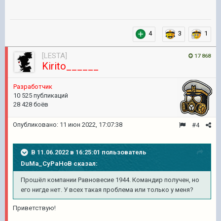
4
3
1
[LESTA]
17 868
Kirito______
Разработчик
10 525 публикаций
28 428 боёв
Опубликовано:
11 июн 2022, 17:07:38
#4
В 11.06.2022 в 16:25:01 пользователь
DuMa_CyPaHoB
сказал:
Прошёл компании Равновесие 1944. Командир получен, но
его нигде нет. У всех такая проблема или только у меня?
Приветствую!