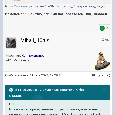
https://wiki.wargaming.net/ru/Ship:Корабли_Содружества_Наций
Изменено
11 июн 2022, 19:16:48
пользователем USS_Bushnell
2
Mihail_10rus
613
Участник,
Коллекционер
742 публикации
Опубликовано:
11 июн 2022, 19:29:10
#14
В 11.06.2022 в 17:07:38 пользователь
Kirito______
сказал:
UPD
Игрокам, которые ранее не получили командира, нужно
перезайти в клиент или сыграть 1 бой. После этого - Hank