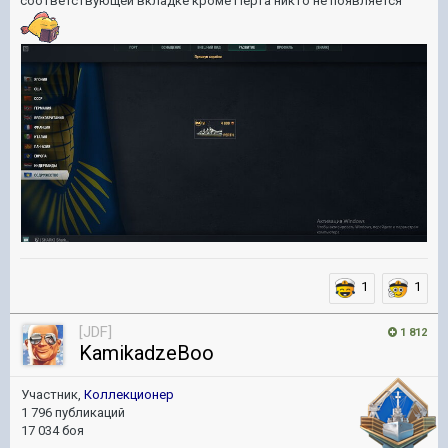
соответствующей вкладке кроме Перта никто не появляется
1
1
[JDF]
1 812
KamikadzeBoo
Участник,
Коллекционер
1 796 публикаций
17 034 боя