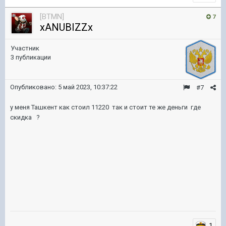
[BTMN]
7
xANUBIZZx
Участник
3 публикации
Опубликовано:
5 май 2023, 10:37:22
#7
у меня Ташкент как стоил 11220 так и стоит те же деньги где
скидка ?
1