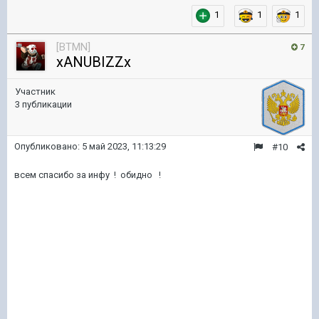
1
1
1
[BTMN]
7
xANUBIZZx
Участник
3 публикации
Опубликовано:
5 май 2023, 11:13:29
#10
всем спасибо за инфу ! обидно !