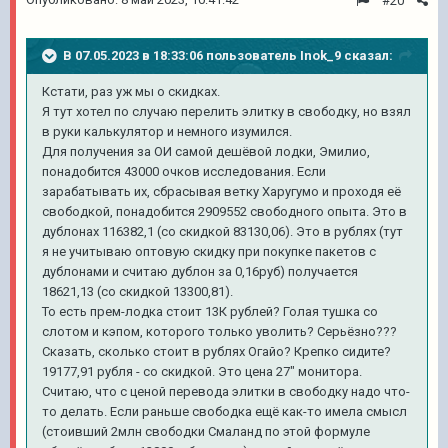
#20
В 07.05.2023 в 18:33:06 пользователь
Inok_9
сказал:
Кстати, раз уж мы о скидках.
Я тут хотел по случаю перелить элитку в свободку, но взял
в руки калькулятор и немного изумился.
Для получения за ОИ самой дешёвой лодки, Эмилио,
понадобится 43000 очков исследования. Если
зарабатывать их, сбрасывая ветку Харугумо и проходя её
свободкой, понадобится 2909552 свободного опыта. Это в
дублонах 116382,1 (со скидкой 83130,06). Это в рублях (тут
я не учитываю оптовую скидку при покупке пакетов с
дублонами и считаю дублон за 0,16руб) получается
18621,13 (со скидкой 13300,81).
То есть прем-лодка стоит 13К рублей? Голая тушка со
слотом и кэпом, которого только уволить? Серьёзно???
Сказать, сколько стоит в рублях Огайо? Крепко сидите?
19177,91 рубля - со скидкой. Это цена 27" монитора.
Считаю, что с ценой перевода элитки в свободку надо что-
то делать. Если раньше свободка ещё как-то имела смысл
(стоивший 2млн свободки Смаланд по этой формуле