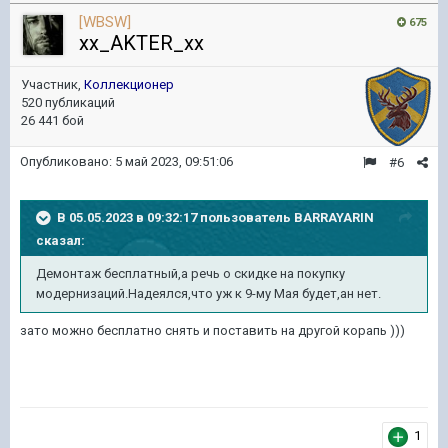
[WBSW]
675
xx_AKTER_xx
Участник,
Коллекционер
520 публикаций
26 441 бой
Опубликовано:
5 май 2023, 09:51:06
#6
В 05.05.2023 в 09:32:17 пользователь
BARRAYARIN
сказал:
Демонтаж бесплатный,а речь о скидке на покупку
модернизаций.Надеялся,что уж к 9-му Мая будет,ан нет.
зато можно бесплатно снять и поставить на другой корапь )))
1