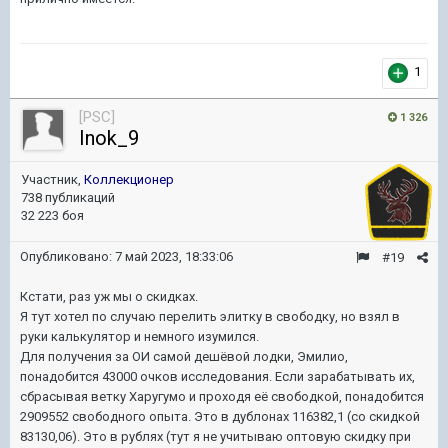
1
[PSC]
1 326
Inok_9
Участник,
Коллекционер
738 публикаций
32 223 боя
Опубликовано:
7 май 2023, 18:33:06
#19
Кстати, раз уж мы о скидках.
Я тут хотел по случаю перелить элитку в свободку, но взял в
руки калькулятор и немного изумился.
Для получения за ОИ самой дешёвой лодки, Эмилио,
понадобится 43000 очков исследования. Если зарабатывать их,
сбрасывая ветку Харугумо и проходя её свободкой, понадобится
2909552 свободного опыта. Это в дублонах 116382,1 (со скидкой
83130,06). Это в рублях (тут я не учитываю оптовую скидку при