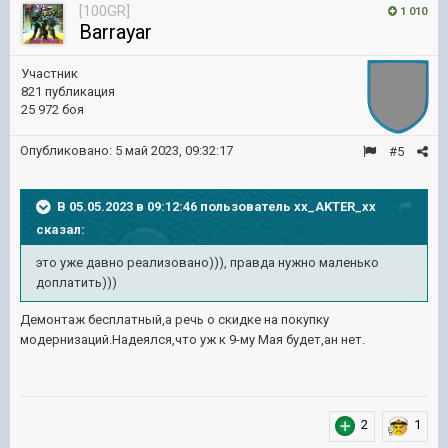
[100GR]
1 010
Barrayar
Участник
821 публикация
25 972 боя
Опубликовано:
5 май 2023, 09:32:17
#5
В 05.05.2023 в 09:12:46 пользователь
xx_AKTER_xx
сказал:
это уже давно реализовано))), правда нужно маленько
доплатить)))
Демонтаж бесплатный,а речь о скидке на покупку
модернизаций.Надеялся,что уж к 9-му Мая будет,ан нет.
2
1