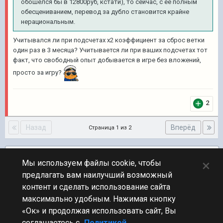
обошёлся бы в 12800руб, кстати), то сейчас, с её полным
обесцениванием, перевод за дубло становится крайне
нерациональным.
Учитывался ли при подсчетах х2 коэффициент за сброс ветки
один раз в 3 месяца? Учитывается ли при ваших подсчетах тот
факт, что свободный опыт добывается в игре без вложений,
просто за игру?
2
Назад
Вперёд
Страница 1 из 2
Подписчики
1
×
Мы используем файлы cookie, чтобы
предлагать вам наилучший возможный
ПЕРЕЙТИ К СПИСКУ ТЕМ
контент и сделать использование сайта
Новости
максимально удобным. Нажимая кнопку
«Ок» и продолжая использовать сайт, Вы
соглашаетесь с
Политикой