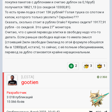
покупке пакетов с дублонами и считаю дублон за 0,16руб)
получается 18621,13 (со скидкой 13300,81).
То есть прем-лодка стоит 13К рублей? Голая тушка со слотом и
кэпом, которого только уволить? Серьёзно???
Сказать, сколько стоит в рублях Огайо? Крепко сидите? 19177,91
рубля - со скидкой. Это цена 27" монитора.
Считаю, что с ценой перевода элитки в свободку надо что-то
делать. Если раньше свободка ещё как-то имела смысл
(стоивший 2млн свободки Смаланд по этой формуле обошёлся
бы в 12800руб, кстати), то сейчас, с её полным обесцениванием,
перевод за дубло становится крайне нерациональным.
2
3
1
[LESTA]
2 350
gootien
Pазработчик
3 018 публикаций
15 066 боёв
Опубликовано:
8 май 2023, 10:41:42