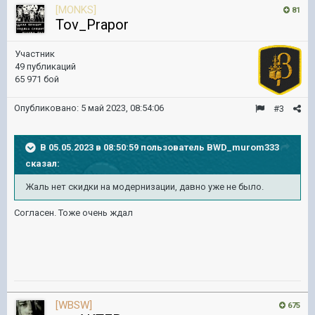
[MONKS]
81
Tov_Prapor
Участник
49 публикаций
65 971 бой
Опубликовано:
5 май 2023, 08:54:06
#3
В 05.05.2023 в 08:50:59 пользователь
BWD_murom333
сказал:
Жаль нет скидки на модернизации, давно
уже не было.
Согласен. Тоже очень ждал
[WBSW]
675