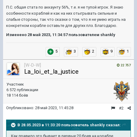
П.С. общая стата по аккаунту 56%, т.е. я не тупой игрок. Я знаю
особенности кораблей и как на них отыгрывать сильные и
слабые стороны, так что сказки о том, что я не умею играть на
конкретном корабле оставьте для других плз. Благодарю.
Изменено
28 май 2023, 11:34:57
пользователем shankly
5
3
2
9
1
[W-D-W]
22 757
La_loi_et_la_justice
Участник
6 572 публикации
18 114 боёв
Опубликовано:
28 май 2023, 11:45:28
#2
В 28.05.2023 в 11:33:20 пользователь
shankly
сказал:
Как правило это бывает в первые 20 боев на корабле.