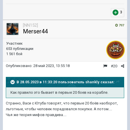
3
[NN152]
797
Merser44
Участник
653 публикации
1 561 бой
Опубликовано:
28 май 2023, 13:55:18
#20
В 28.05.2023 в 11:33:20 пользователь
shankly
сказал:
Как
правило это бывает в первые 20 боев на корабле.
Странно, Васи с Ютуба говорят, что первые 20 боёв наоборот,
льготные, чтобы человек порадовался покупке. А потом....
Чья же теория мифов правдива....