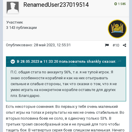
RenamedUser237019514
1 585
Участник
3 143 публикации
Опубликовано:
28 май 2023, 12:55:31
#10
В 28.05.2023 в 11:33:20 пользователь
shankly
сказал:
П.С. общая стата по аккаунту 56%, т.е. я не тупой игрок. Я
знаю особенности кораблей и как на них отыгрывать
сильные и слабые стороны, так что сказки о том, что я не
умею играть на конкретном корабле оставьте для других
плз. Благодарю.
Есть некоторые сомнения. Во первых у тебя очень маленький
опыт игры на топах и результаты на них не очень стабильные. Во
вторых половина боев не соло, в одиночку только 53%. В
третьих тромп своеобразный эсм и не лучший для того чтобы
тащить бои. В четвертых серия боев слишком маленькая. Ничего