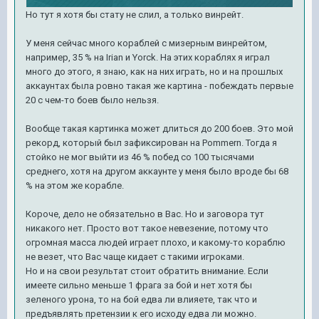
Но тут я хотя бы стату не слил, а только винрейт.
У меня сейчас много кораблей с мизерным винрейтом,
например, 35 % на Irian и Yorck. На этих кораблях я играл
много до этого, я знаю, как на них играть, но и на прошлых
аккаунтах была ровно такая же картина - побеждать первые
20 с чем-то боев было нельзя.
Вообще такая картинка может длиться до 200 боев. Это мой
рекорд, который был зафиксирован на Pommern. Тогда я
стойко не мог выйти из 46 % побед со 100 тысячами
среднего, хотя на другом аккаунте у меня было вроде бы 68
% на этом же корабле.
Короче, дело не обязательно в Вас. Но и заговора тут
никакого нет. Просто вот такое невезение, потому что
огромная масса людей играет плохо, и какому-то кораблю
не везет, что Вас чаще кидает с такими игроками.
Но и на свои результат стоит обратить внимание. Если
имеете сильно меньше 1 фрага за бой и нет хотя бы
зеленого урона, то на бой едва ли влияете, так что и
предъявлять претензии к его исходу едва ли можно.