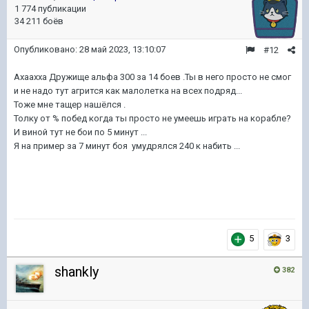
1 774 публикации
34 211 боёв
Опубликовано:
28 май 2023, 13:10:07
#12
Ахаахха Дружище альфа 300 за 14 боев .Ты в него просто не смог
и не надо тут агрится как малолетка на всех подряд...
Тоже мне тащер нашёлся .
Толку от % побед когда ты просто не умеешь играть на корабле?
И виной тут не бои по 5 минут ...
Я на пример за 7 минут боя умудрялся 240 к набить ...
5
3
shankly
382