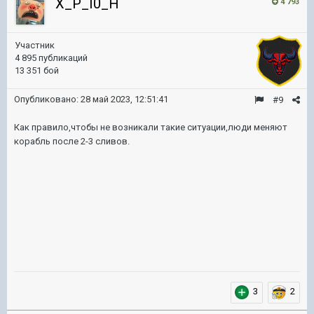
X_P_I0_H
4 793
Участник
4 895 публикаций
13 351 бой
Опубликовано:
28 май 2023, 12:51:41
#9
Как правило,чтобы не возникали такие ситуации,люди меняют
корабль после 2-3 сливов.
3
2