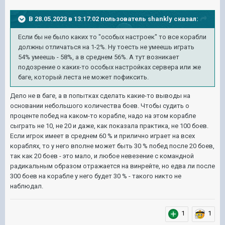
В 28.05.2023 в 13:17:02 пользователь
shankly
сказал:
Если бы не было каких то "особых настроек" то все корабли
должны отличаться на 1-2%. Ну тоесть не умеешь играть
54% умеешь - 58%, а в среднем 56%. А тут возникает
подозрение о каких-то особых настройках сервера или же
баге, который леста не может пофиксить.
Дело не в баге, а в попытках сделать какие-то выводы на
основании небольшого количества боев. Чтобы судить о
проценте побед на каком-то корабле, надо на этом корабле
сыграть не 10, не 20 и даже, как показала практика, не 100 боев.
Если игрок имеет в среднем 60 % и прилично играет на всех
кораблях, то у него вполне может быть 30 % побед после 20 боев,
так как 20 боев - это мало, и любое невезение с командной
радикальным образом отражается на винрейте, но едва ли после
300 боев на корабле у него будет 30 % - такого никто не
наблюдал.
1
1