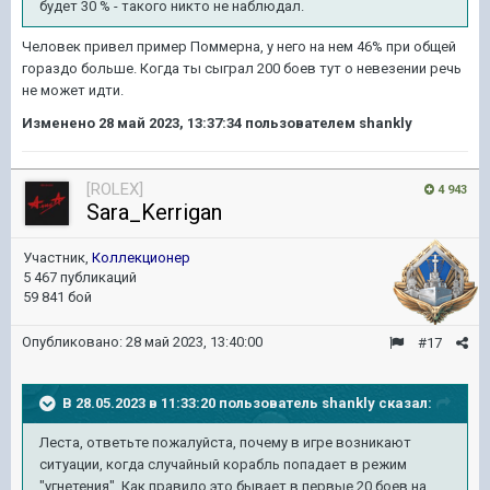
будет 30 % - такого никто не наблюдал.
Человек привел пример Поммерна, у него на нем 46% при общей
гораздо больше. Когда ты сыграл 200 боев тут о невезении речь
не может идти.
Изменено
28 май 2023, 13:37:34
пользователем shankly
[ROLEX]
4 943
Sara_Kerrigan
Участник,
Коллекционер
5 467 публикаций
59 841 бой
Опубликовано:
28 май 2023, 13:40:00
#17
В 28.05.2023 в 11:33:20 пользователь
shankly
сказал:
Леста, ответьте пожалуйста, почему в игре возникают
ситуации, когда случайный корабль попадает в режим
"угнетения". Как правило это бывает в первые 20 боев на