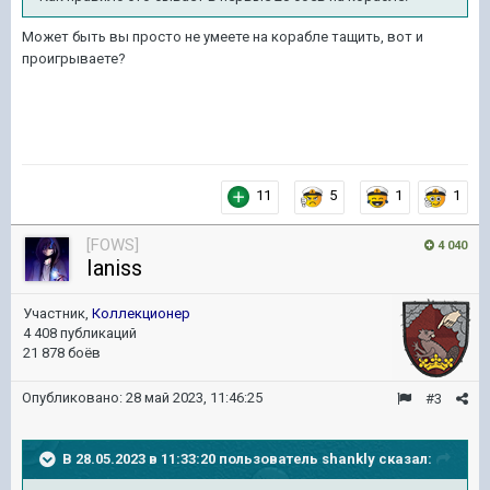
Может быть вы просто не умеете на корабле тащить, вот и
проигрываете?
11
5
1
1
[FOWS]
4 040
Ianiss
Участник,
Коллекционер
4 408 публикаций
21 878 боёв
Опубликовано:
28 май 2023, 11:46:25
#3
В 28.05.2023 в 11:33:20 пользователь
shankly
сказал: