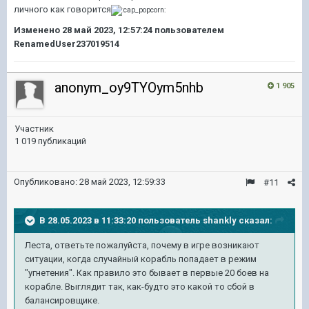
личного как говорится
Изменено
28 май 2023, 12:57:24
пользователем
RenamedUser237019514
anonym_oy9TYOym5nhb
1 905
Участник
1 019 публикаций
Опубликовано:
28 май 2023, 12:59:33
#11
В 28.05.2023 в 11:33:20 пользователь
shankly
сказал:
Леста, ответьте пожалуйста, почему в игре возникают
ситуации, когда случайный корабль попадает в режим
"угнетения". Как правило это бывает в первые 20 боев на
корабле. Выглядит так, как-будто это какой то сбой в
балансировщике.