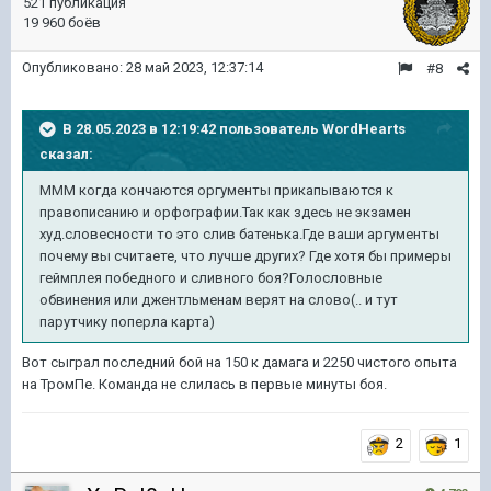
521 публикация
19 960 боёв
Опубликовано:
28 май 2023, 12:37:14
#8
В 28.05.2023 в 12:19:42 пользователь
WordHearts
сказал:
МММ когда кончаются оргументы прикапываются к
правописанию и орфографии.Так как здесь не экзамен
худ.словесности то это слив батенька.Где ваши аргументы
почему вы считаете, что лучше других? Где хотя бы примеры
геймплея победного и сливного боя?Голословные
обвинения или джентльменам верят на слово(.. и тут
парутчику поперла карта)
Вот сыграл последний бой на 150 к дамага и 2250 чистого опыта
на ТромПе. Команда не слилась в первые минуты боя.
2
1