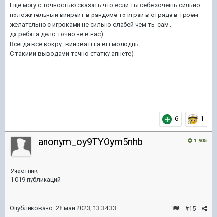
Ещё могу с точностью сказать что если ты себе хочешь сильно
положительный винрейт в рандоме то играй в отряде в троём
желательно с игроками не сильно слабей чем ты сам .
да ребята дело точно не в вас)
Всегда все вокруг виноваты а вы молодцы .
С такими выводами точно статку апнете)
6
1
anonym_oy9TYOym5nhb
1 905
Участник
1 019 публикаций
Опубликовано:
28 май 2023, 13:34:33
#15