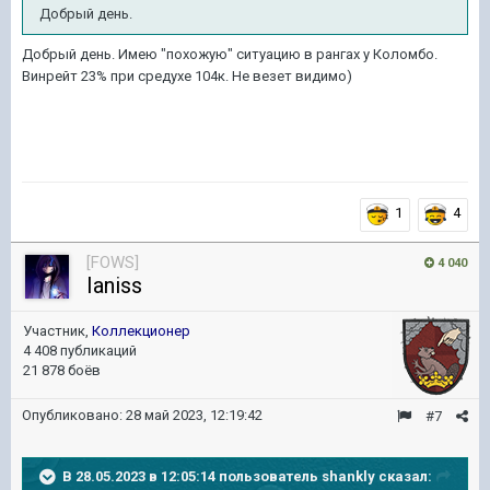
Добрый день.
Добрый день. Имею "похожую" ситуацию в рангах у Коломбо.
Винрейт 23% при средухе 104к. Не везет видимо)
1
4
[FOWS]
4 040
Ianiss
Участник,
Коллекционер
4 408 публикаций
21 878 боёв
Опубликовано:
28 май 2023, 12:19:42
#7
В 28.05.2023 в 12:05:14 пользователь
shankly
сказал: