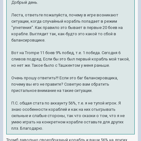
Добрый день.
Леста, ответьте пожалуйста, почему в игре возникают
ситуации, когда случайный корабль попадает в режим
"угнетения". Как правило это бывает в первые 20 боев на
корабле. Выглядит так, как-будто это какой то сбой в
балансировщике.
Вот на Trompe 11 боев 9% побед, т.е. 1 победа. Сегодня 6
сливов подряд. Если бы это был первый корабль мой такой,
но нет же. Такое было с Ташкентом у меня раньше.
Очень прошу ответить!!! Если это баг балансировщика,
почему вы его не правите? Советую вам обратить
пристальное внимание на такие ситуации.
П.С. общая стата по аккаунту 56%, т.е. я не тупой игрок. Я
знаю особенности кораблей и как на них отыгрывать
сильные и слабые стороны, так что сказки о том, что я не
умею играть на конкретном корабле оставьте для других
плз. Благодарю.
Тромб давольно своеобразный корабль и ваши 56% на других