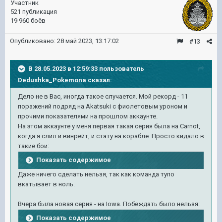
Участник
521 публикация
19 960 боёв
Опубликовано:
28 май 2023, 13:17:02
#13
В 28.05.2023 в 12:59:33 пользователь
Dedushka_Pokemona
сказал:
Дело не в Вас, иногда такое случается. Мой рекорд - 11
поражений подряд на Akatsuki с фиолетовым уроном и
прочими показателями на прошлом аккаунте.
На этом аккаунте у меня первая такая серия была на Carnot,
когда я слил и винрейт, и стату на корабле. Просто кидало в
такие бои:
Показать содержимое
Даже ничего сделать нельзя, так как команда тупо
вкатывает в ноль.
Вчера была новая серия - на Iowa. Побеждать было нельзя:
Показать содержимое