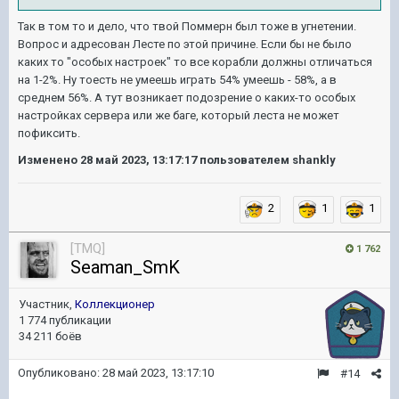
Так в том то и дело, что твой Поммерн был тоже в угнетении.
Вопрос и адресован Лесте по этой причине. Если бы не было
каких то "особых настроек" то все корабли должны отличаться
на 1-2%. Ну тоесть не умеешь играть 54% умеешь - 58%, а в
среднем 56%. А тут возникает подозрение о каких-то особых
настройках сервера или же баге, который леста не может
пофиксить.
Изменено
28 май 2023, 13:17:17
пользователем shankly
2
1
1
[TMQ]
1 762
Seaman_SmK
Участник,
Коллекционер
1 774 публикации
34 211 боёв
Опубликовано:
28 май 2023, 13:17:10
#14