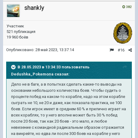
shankly
382
Участник
521 публикация
19 960 боёв
Опубликовано:
28 май 2023, 13:37:14
#16
В 28.05.2023 в 13:34:33 пользователь
Dedushka_Pokemona
сказал:
Дело не в баге, а в попытках сделать какие-то выводы на
основании небольшого количества боев. Чтобы судить о
проценте побед на каком-то корабле, надо на этом корабле
сыграть не 10, не 20 и даже, как показала практика, не 100
боев. Если игрок имеет в среднем 60 % и прилично играет на
всех кораблях, то у него вполне может быть 30 % побед
после 20 боев, так как 20 боев - это мало, и любое
невезение с командной радикальным образом отражается
на винрейте, но едва ли после 300 боев на корабле у него