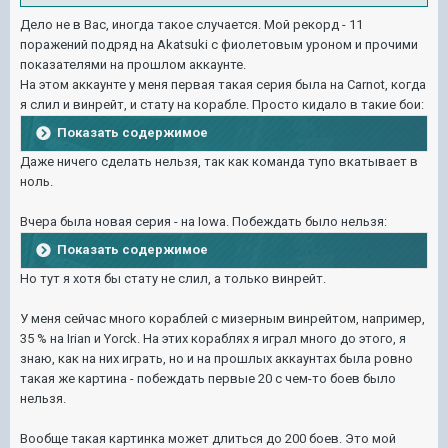
Дело не в Вас, иногда такое случается. Мой рекорд - 11
поражений подряд на Akatsuki с фиолетовым уроном и прочими
показателями на прошлом аккаунте.
На этом аккаунте у меня первая такая серия была на Carnot, когда
я слил и винрейт, и стату на корабле. Просто кидало в такие бои:
Показать содержимое
Даже ничего сделать нельзя, так как команда тупо вкатывает в
ноль.
Вчера была новая серия - на Iowa. Побеждать было нельзя:
Показать содержимое
Но тут я хотя бы стату не слил, а только винрейт.
У меня сейчас много кораблей с мизерным винрейтом, например,
35 % на Irian и Yorck. На этих кораблях я играл много до этого, я
знаю, как на них играть, но и на прошлых аккаунтах была ровно
такая же картина - побеждать первые 20 с чем-то боев было
нельзя.
Вообще такая картинка может длиться до 200 боев. Это мой