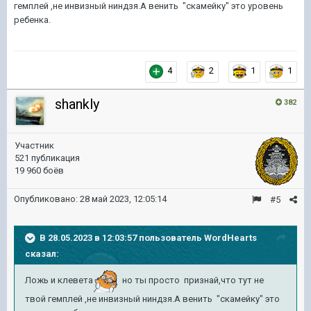
гемплей ,не инвизный ниндзя.А венить "скамейку" это уровень
ребенка.
4
2
1
1
shankly
382
Участник
521 публикация
19 960 боёв
Опубликовано:
28 май 2023, 12:05:14
#5
В 28.05.2023 в 12:03:57 пользователь
WordHearts
сказал:
Ложь и клевета
но ты просто признай,что тут не
твой гемплей ,не инвизный ниндзя.А венить "скамейку" это