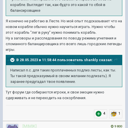
корабле. Выглядит так, как-будто это какой то сбой в
балансировщике
Я конечно не работаю в Лесте. Но мой опыт подсказывает что на
новом корабле обычно нужно научиться играть. Нужно чтобы
этот корабль "лег в руку" нужно понимать корабль.
Ну а заговоры и расследования по поводу режима угнетения и
сломанного баланщировщика это всего лишь городские легенды
игры.
В 28.05.2023 в 11:58:44 пользователь
shankly
сказал:
Написал п.с. для таких проплаченных подлиз лесты, как ты.
Ты такой предсказуемый в своем желании подлизать). Я
заранее предугадал твое появление.
Тут форум где собираются игроки, и свои эмоции нужно
сдерживать и не переходить на оскорбления.
4
1
[MIMIK]
9 800