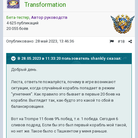
Transformation
Бета-тестер
,
Автор руководств
4 625 публикаций
20 055 боёв
Опубликовано:
28 май 2023, 13:46:36
#18
В 28.05.2023 в 11:33:20 пользователь
shankly
сказал:
Добрый день.
Леста, ответьте пожалуйста, почему в игре возникают
ситуации, когда случайный корабль попадает в режим
"угнетения". Как правило это бывает в первые 20 боев на
корабле. Выглядит так, как-будто это какой то сбой в
балансировщике.
Вот на Trompe 11 боев 9% побед, т.е. 1 победа. Сегодня 6
сливов подряд. Если бы это был первый корабль мой такой,
но нет же. Такое было с Ташкентом у меня раньше.