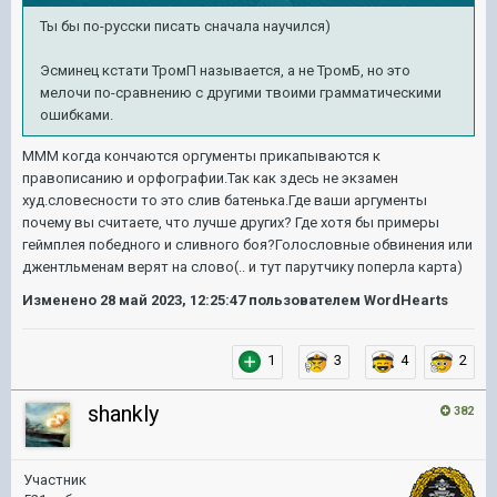
Ты бы по-русски писать сначала научился)
Эсминец кстати ТромП называется, а не ТромБ, но это
мелочи по-сравнению с другими твоими грамматическими
ошибками.
МММ когда кончаются оргументы прикапываются к
правописанию и орфографии.Так как здесь не экзамен
худ.словесности то это слив батенька.Где ваши аргументы
почему вы считаете, что лучше других? Где хотя бы примеры
геймплея победного и сливного боя?Голословные обвинения или
джентльменам верят на слово(.. и тут парутчику поперла карта)
Изменено
28 май 2023, 12:25:47
пользователем WordHearts
1
3
4
2
shankly
382
Участник