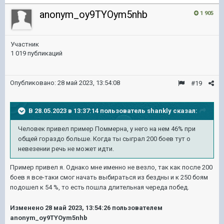
anonym_oy9TYOym5nhb
1 905
Участник
1 019 публикаций
Опубликовано:
28 май 2023, 13:54:08
#19
В 28.05.2023 в 13:37:14 пользователь
shankly
сказал:
Человек привел пример Поммерна, у него на нем 46% при
общей гораздо больше. Когда ты сыграл 200 боев тут о
невезении речь не может идти.
Пример привел я. Однако мне именно не везло, так как после 200
боев я все-таки смог начать выбираться из бездны и к 250 боям
подошел к 54 %, то есть пошла длительная череда побед.
Изменено
28 май 2023, 13:54:26
пользователем
anonym_oy9TYOym5nhb