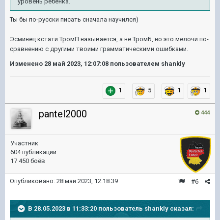
уровень ребенка.
Ты бы по-русски писать сначала научился)
Эсминец кстати ТромП называется, а не ТромБ, но это мелочи по-
сравнению с другими твоими грамматическими ошибками.
Изменено
28 май 2023, 12:07:08
пользователем shankly
1
5
1
1
pantel2000
444
Участник
604 публикации
17 450 боёв
Опубликовано:
28 май 2023, 12:18:39
#6
В 28.05.2023 в 11:33:20 пользователь
shankly
сказал: