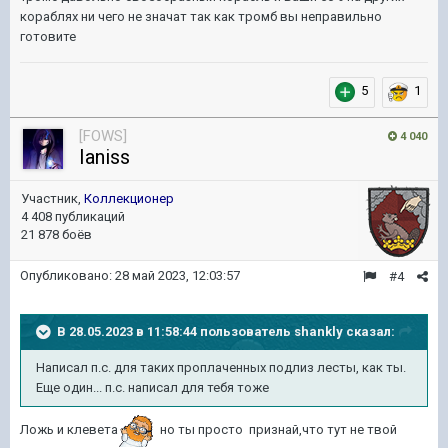
кораблях ни чего не значат так как тромб вы неправильно
готовите
5
1
[FOWS]
4 040
Ianiss
Участник,
Коллекционер
4 408 публикаций
21 878 боёв
Опубликовано:
28 май 2023, 12:03:57
#4
В 28.05.2023 в 11:58:44 пользователь
shankly
сказал:
Написал п.с. для таких проплаченных подлиз лесты, как ты.
Еще один... п.с. написал для тебя тоже
Ложь и клевета
но ты просто признай,что тут не твой