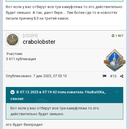
Вот если у вас отберут все три камуфляжа то это действительно
будет смешно. А так, дают бери.... Тем более где то в новостях
писали причину БЗ на третий камок.
[USSR9]
1 837
crabolobster
Участник
3 611 публикация
Опубликовано:
7 дек 2023, 07:53:13
#15
В 07.12.2023 в 07:19:42 пользователь
Y6uBaIIIKa_
сказал:
Вот если у вас отберут все три камуфляжа то это
действительно будет смешно.
это будет безпредел