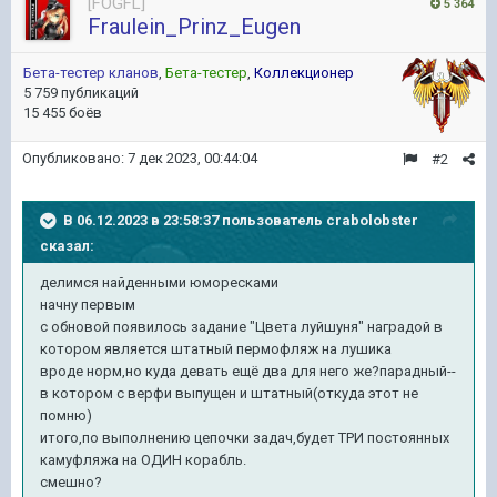
[FOGFL]
5 364
Fraulein_Prinz_Eugen
Бета-тестер кланов
,
Бета-тестер
,
Коллекционер
5 759 публикаций
15 455 боёв
Опубликовано:
7 дек 2023, 00:44:04
#2
В 06.12.2023 в 23:58:37 пользователь
crabolobster
сказал:
делимся найденными юморесками
начну первым
с обновой появилось задание "Цвета луйшуня" наградой в
котором является штатный пермофляж на лушика
вроде норм,но куда девать ещё два для него же?парадный--
в котором с верфи выпущен и штатный(откуда этот не
помню)
итого,по выполнению цепочки задач,будет ТРИ постоянных
камуфляжа на ОДИН корабль.
смешно?