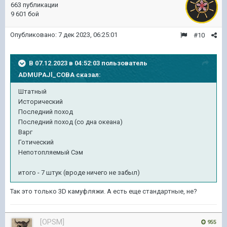
663 публикации
9 601 бой
Опубликовано:
7 дек 2023, 06:25:01
#10
В 07.12.2023 в 04:52:03 пользователь
ADMUPAJl_COBA
сказал:
Штатный
Исторический
Последний поход
Последний поход (со дна океана)
Варг
Готический
Непотопляемый Сэм
итого - 7 штук (вроде ничего не забыл)
Так это только 3D камуфляжи. А есть еще стандартные, не?
[OPSM]
955