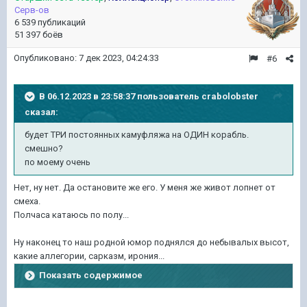
Серв-ов
6 539 публикаций
51 397 боёв
Опубликовано:
7 дек 2023, 04:24:33
#6
В 06.12.2023 в 23:58:37 пользователь
crabolobster
сказал:
будет ТРИ постоянных камуфляжа на ОДИН корабль.
смешно?
по моему очень
Нет, ну нет. Да остановите же его. У меня же живот лопнет от
смеха.
Полчаса катаюсь по полу...
Ну наконец то наш родной юмор поднялся до небывалых высот,
какие аллегории, сарказм, ирония...
Показать содержимое