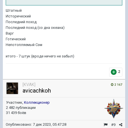
Штатный
Исторический
Последний поход
Последний поход (со дна океана)
Варг
Готический
Непотопляемый Сэм
итого - 7 штук (вроде ничего не забыл)
2
[KVAK]
2 167
avicachkoh
Участник,
Коллекционер
2 482 публикации
31 439 боёв
Опубликовано:
7 дек 2023, 05:47:28
#9