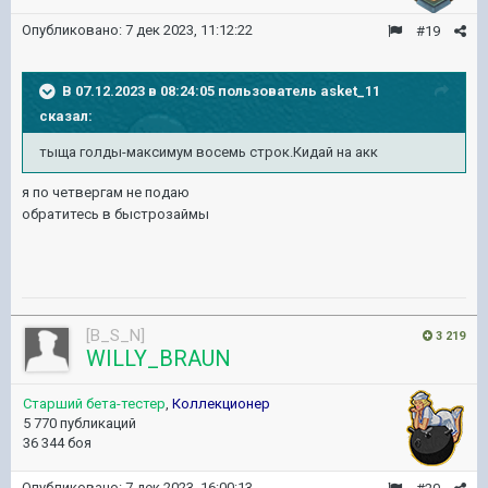
Опубликовано:
7 дек 2023, 11:12:22
#19
В 07.12.2023 в 08:24:05 пользователь
asket_11
сказал:
тыща голды-максимум восемь строк.Кидай на акк
я по четвергам не подаю
обратитесь в быстрозаймы
[B_S_N]
3 219
WILLY_BRAUN
Старший бета-тестер
,
Коллекционер
5 770 публикаций
36 344 боя
Опубликовано:
7 дек 2023, 16:00:13