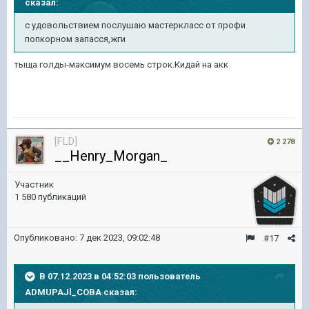
сказал:
с удовольствием послушаю мастеркласс от профи
попкорном запасся,жги
тыща голды-максимум восемь строк.Кидай на акк
[FLD]
2 278
__Henry_Morgan_
Участник
1 580 публикаций
Опубликовано:
7 дек 2023, 09:02:48
#17
В 07.12.2023 в 04:52:03 пользователь
ADMUPAJl_COBA
сказал: