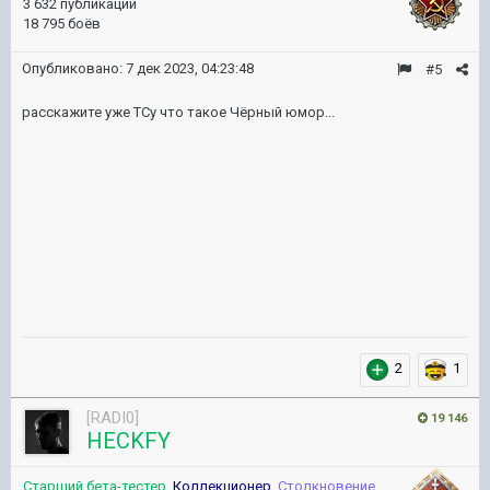
3 632 публикации
18 795 боёв
Опубликовано:
7 дек 2023, 04:23:48
#5
расскажите уже ТСу что такое Чёрный юмор...
2
1
[RADI0]
19 146
HECKFY
Старший бета-тестер
,
Коллекционер
,
Столкновение