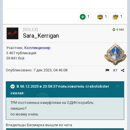
1
1
1
[ROLEX]
4 943
Sara_Kerrigan
Участник,
Коллекционер
5 467 публикаций
59 841 бой
Опубликовано:
7 дек 2023, 04:46:08
#7
В 06.12.2023 в 23:58:37 пользователь
crabolobster
сказал:
ТРИ постоянных камуфляжа на ОДИН корабль.
смешно?
по моему очень
Владельцы Бисмарка вышли из чата.