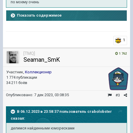
по моему очень
Показать содержимое
1
[TMQ]
1 762
Seaman_SmK
Участник,
Коллекционер
1 774 публикации
34 211 боёв
Опубликовано:
7 дек 2023, 03:08:35
#3
В 06.12.2023 в 23:58:37 пользователь
crabolobster
сказал:
делимся найденными юморесками