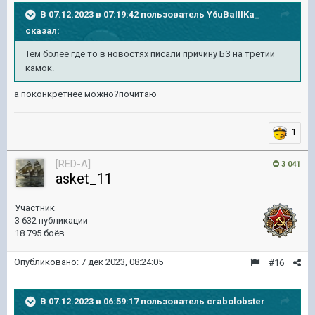
В 07.12.2023 в 07:19:42 пользователь
Y6uBaIIIKa_
сказал:
Тем более где то в новостях писали причину БЗ на третий
камок.
а поконкретнее можно?почитаю
1
[RED-A]
3 041
asket_11
Участник
3 632 публикации
18 795 боёв
Опубликовано:
7 дек 2023, 08:24:05
#16
В 07.12.2023 в 06:59:17 пользователь
crabolobster