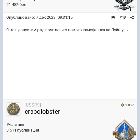
21 482 боя
Опубликовано:
7 дек 2023, 09:31:15
#18
Я вот допустим рад появлению нового камуфляжа на Луйшунь.
[USSR9]
1 837
crabolobster
Участник
3 611 публикация