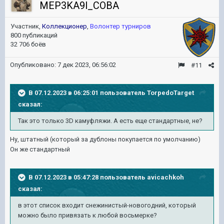
MEP3KA9l_COBA
Участник,
Коллекционер
,
Волонтер турниров
800 публикаций
32 706 боёв
Опубликовано:
7 дек 2023, 06:56:02
#11
В 07.12.2023 в 06:25:01 пользователь
TorpedoTarget
сказал:
Так это только 3D камуфляжи. А есть еще стандартные, не?
Ну, штатный (который за дублоны покупается по умолчанию)
Он же стандартный
В 07.12.2023 в 05:47:28 пользователь
avicachkoh
сказал:
в этот список входит снежинистый-новогодний, который
можно было привязать к любой восьмерке?