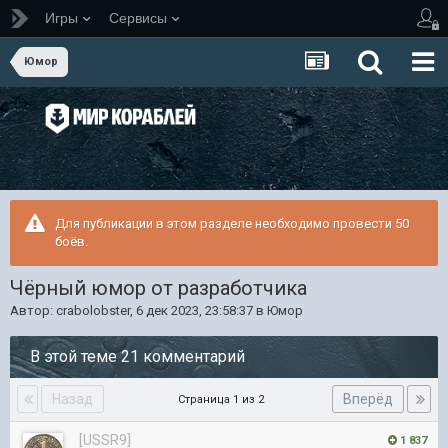
Игры
Сервисы
Юмор
Для публикации в этом разделе необходимо провести 50
боёв.
Чёрный юмор от разработчика
Автор:
crabolobster
,
6 дек 2023, 23:58:37
в
Юмор
В этой теме 21 комментарий
Назад
Вперёд
Страница 1 из 2
[USSR9]
1 837