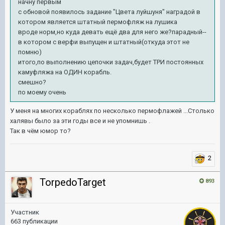
начну первым
с обновой появилось задание "Цвета луйшуня" наградой в
котором является штатный пермофляж на лушика
вроде норм,но куда девать ещё два для него же?парадный--
в котором с верфи выпущен и штатный(откуда этот не
помню)
итого,по выполнению цепочки задач,будет ТРИ постоянных
камуфляжа на ОДИН корабль.
смешно?
по моему очень
У меня на многих кораблях по несколько пермофлажей ...Столько
халявы было за эти годы все и не упомнишь .
Так в чём юмор то?
2
TorpedoTarget
893
Участник
663 публикации