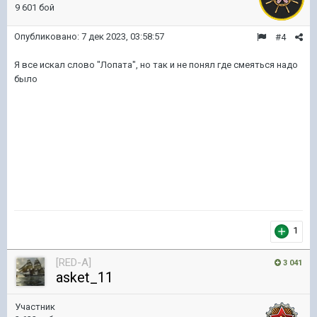
9 601 бой
Опубликовано:
7 дек 2023, 03:58:57
#4
Я все искал слово "Лопата", но так и не понял где смеяться надо
было
1
[RED-A]
3 041
asket_11
Участник