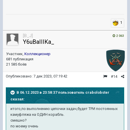
1
[B_J]
2 063
Y6uBaIIIKa_
Участник,
Коллекционер
681 публикация
21 585 боёв
Опубликовано:
7 дек 2023, 07:19:42
#14
В 06.12.2023 в 23:58:37 пользователь
crabolobster
сказал:
итого
,
по
выполнению цепочки задач,будет ТРИ постоянных
камуфляжа на ОДИН корабль.
смешно?
по моему очень