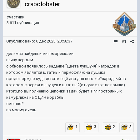
crabolobster
Участник
3 611 публикация
Опубликовано:
6 дек 2023, 23:58:37
#1
делимся найденными юморесками
начну первым
с обновой появилось задание "Цвета луйшуня" наградой в
котором является штатный пермофляж на лушика
вроде норм,но куда девать ещё два для него же?парадный--в
котором с верфи выпущен и штатный(откуда этот не помню)
итого,по выполнению цепочки задач,будет ТРИ постоянных
камуфляжа на ОДИН корабль.
смешно?
по моему очень
1
3
2
3