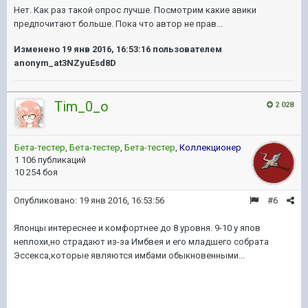
Нет. Как раз такой опрос лучше. Посмотрим какие авики
предпочитают больше. Пока что автор не прав...
Изменено
19 янв 2016, 16:53:16
пользователем
anonym_at3NZyuEsd8D
Tim_0_o
2 028
Бета-тестер
,
Бета-тестер
,
Бета-тестер
,
Коллекционер
1 106 публикаций
10 254 боя
Опубликовано:
19 янв 2016, 16:53:56
#6
Японцы интереснее и комфортнее до 8 уровня. 9-10 у япов
неплохи,но страдают из-за Имбвея и его младшего собрата
Эссекса,которые являются имбами обыкновенными...