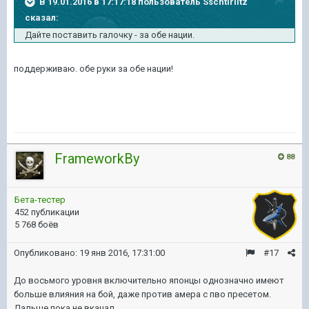
В 19.01.2016 в 17:17:18 пользователь Sschtirlitz
сказал:
Дайте поставить галочку - за обе нации.
поддерживаю. обе руки за обе нации!
FrameworkBy
88
Бета-тестер
452 публикации
5 768 боёв
Опубликовано:
19 янв 2016, 17:31:00
#17
До восьмого уровня включительно японцы однозначно имеют
больше влияния на бой, даже против амера с пво пресетом.
Дальше пока не вкачал.