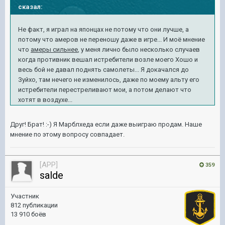
сказал:
Не факт, я играл на японцах не потому что они лучше, а
потому что амеров не переношу даже в игре... И моё мнение
что
амеры сильнее
, у меня лично было несколько случаев
когда противник вешал истребители возле моего Хошо и
весь бой не давал поднять самолеты... Я докачался до
Зуйхо, там нечего не изменилось, даже по моему альту его
истребители перестреливают мои, а потом делают что
хотят в воздухе...
Друг! Брат! :-) Я Марблхеда если даже выиграю продам. Наше
мнение по этому вопросу совпадает.
[APP]
359
salde
Участник
812 публикации
13 910 боёв