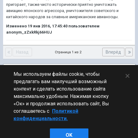
пригорает, также чисто исторически приятно уничтожать
авиацию японского агрессора, уничтожителя советского и
китайского народов за славные американские авианосцы.
Изменено
19 янв 2016, 17:45:40
пользователем
anonym_zZxkRkj66HUJ
Назад
Вперёд
Страница 1 из 2
Подписчики
1
×
Мы используем файлы cookie, чтобы
предлагать вам наилучший возможный
ПЕРЕЙТИ К СПИСКУ ТЕМ
контент и сделать использование сайта
Обсуждение Мира Кораблей
максимально удобным. Нажимая кнопку
«Ок» и продолжая использовать сайт, Вы
соглашаетесь с
Политикой
конфиденциальности.
Стиль
OK