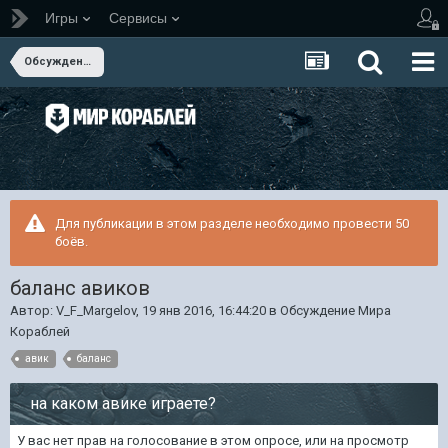
Игры
Сервисы
Обсуждение Мира Кораблей
Для публикации в этом разделе необходимо провести 50
боёв.
баланс авиков
Автор:
V_F_Margelov
,
19 янв 2016, 16:44:20
в
Обсуждение Мира
Кораблей
авик
баланс
на каком авике играете?
У вас нет прав на голосование в этом опросе, или на просмотр