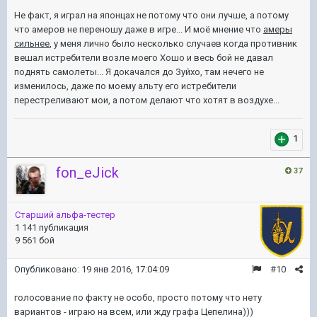
Не факт, я играл на японцах не потому что они лучше, а потому
что амеров не переношу даже в игре... И моё мнение что
амеры
сильнее
, у меня лично было несколько случаев когда противник
вешал истребители возле моего Хошо и весь бой не давал
поднять самолеты... Я докачался до Зуйхо, там нечего не
изменилось, даже по моему альту его истребители
перестреливают мои, а потом делают что хотят в воздухе...
1
fon_eJick
37
Старший альфа-тестер
1 141 публикация
9 561 бой
Опубликовано:
19 янв 2016, 17:04:09
#10
голосование по факту не особо, просто потому что нету
вариантов - играю на всем, или жду графа Цепелина)))