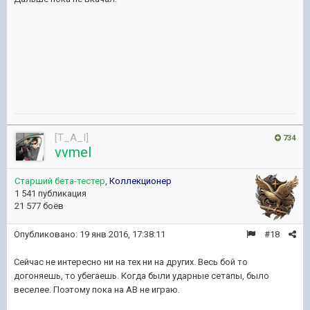
[T_A_I]
734
vvmel
Старший бета-тестер
,
Коллекционер
1 541 публикация
21 577 боёв
Опубликовано:
19 янв 2016, 17:38:11
#18
Сейчас не интересно ни на тех ни на других. Весь бой то
догоняешь, то убегаешь. Когда были ударные сетапы, было
веселее. Поэтому пока на АВ не играю.