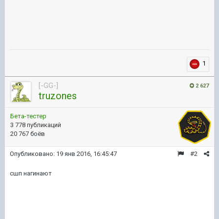
1
[-GG-]
2 627
truzones
Бета-тестер
3 778 публикаций
20 767 боёв
Опубликовано:
19 янв 2016, 16:45:47
#2
сшп нагинают