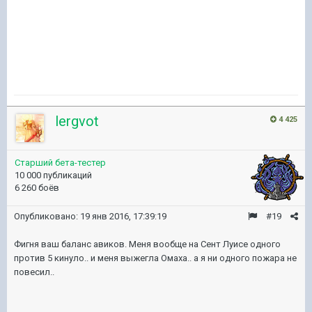
lergvot
4 425
Старший бета-тестер
10 000 публикаций
6 260 боёв
Опубликовано:
19 янв 2016, 17:39:19
#19
Фигня ваш баланс авиков. Меня вообще на Сент Луисе одного
против 5 кинуло.. и меня выжегла Омаха.. а я ни одного пожара не
повесил..