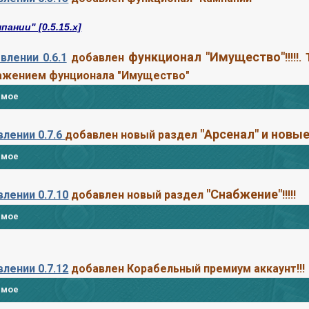
ании" [0.5.15.х]
ф
ункционал "Имущество"
влении 0.6.1
добавлен
!!!!
ажением фунционала "Имущество"
имое
"Арсенал" и новые
влении 0.7.6
добавлен новый раздел
имое
"Снабжение"
лении 0.7.10
добавлен новый раздел
!!!!!
имое
лении 0.7.12
добавлен Корабельный премиум аккаунт
!!!
имое