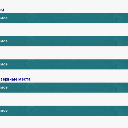
ь)
имое
имое
имое
езервные места
имое
имое