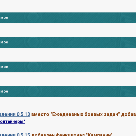
имое
имое
имое
)
имое
лении 0.5.13
вместо "Ежедневных боевых задач" добав
Контейнеры"
лении 0.5.15
добавлен функционал "Кампании"