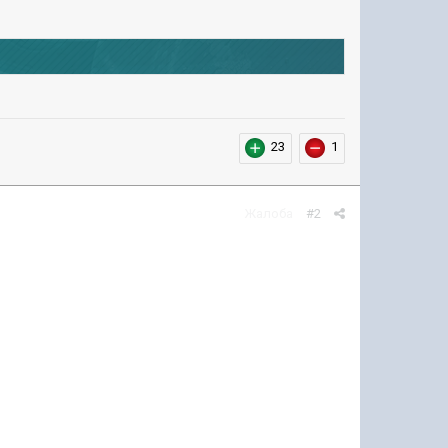
23
1
Жалоба
#2