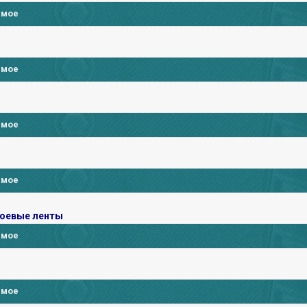
имое
имое
имое
имое
боевые ленты
имое
имое