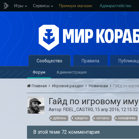
Игры
Сервисы
Премиум магазин
Адмиралтейство
Сообщество
Правила
Публикац
Форум
Администрация
Главная
Игровой раздел
Новичкам
Гайд по игров
Гайд по игровому имущ
Автор:
FIDEL_CASTR0
,
15 апр 2016, 12:15:32
дублоны
кредиты
сигналы
камуфляжи
В этой теме 72 комментария