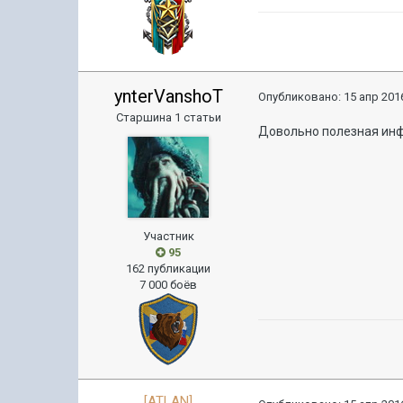
ynterVanshoT
Опубликовано:
15 апр 2016
Старшина 1 статьи
Довольно полезная инфо
Участник
95
162 публикации
7 000 боёв
[ATLAN]