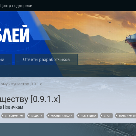
Центр поддержки
ии
Ответы разработчиков
ому имуществу [0.9.1.х]
еству [0.9.1.х]
в
Новичкам
снаряжение
модули
модернизации
командир
слот
премиум а