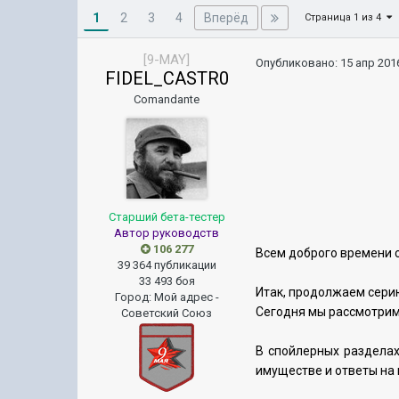
1
Вперёд
2
3
4
Страница 1 из 4
[9-MAY]
Опубликовано:
15 апр 2016
FIDEL_CASTR0
Comandante
Старший бета-тестер
Автор руководств
106 277
Всем доброго времени с
39 364 публикации
33 493 боя
Итак, продолжаем сери
Город
:
Мой адрес -
Сегодня мы рассмотрим
Советский Союз
В спойлерных раздела
имуществе и ответы на