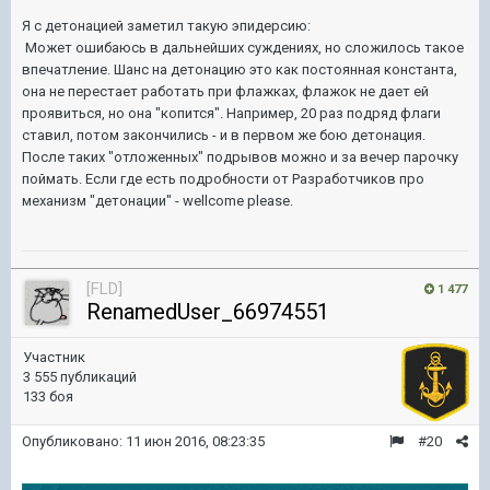
Я с детонацией заметил такую эпидерсию:
Может ошибаюсь в дальнейших суждениях, но сложилось такое
впечатление. Шанс на детонацию это как постоянная константа,
она не перестает работать при флажках, флажок не дает ей
проявиться, но она "копится". Например, 20 раз подряд флаги
ставил, потом закончились - и в первом же бою детонация.
После таких "отложенных" подрывов можно и за вечер парочку
поймать.
Если где есть
подробности от Разработчиков про
механизм "детонации" - wellcome please.
[FLD]
1 477
RenamedUser_66974551
Участник
3 555 публикаций
133 боя
Опубликовано:
11 июн 2016, 08:23:35
#20