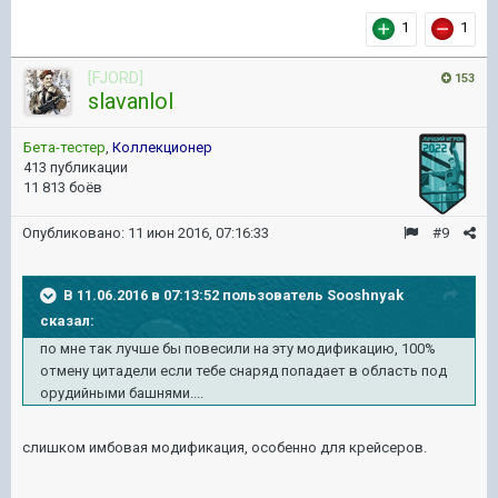
1
1
[FJORD]
153
slavanlol
Бета-тестер
,
Коллекционер
413 публикации
11 813 боёв
Опубликовано:
11 июн 2016, 07:16:33
#9
В 11.06.2016 в 07:13:52 пользователь Sooshnyak
сказал:
по мне так лучше бы повесили на эту модификацию, 100%
отмену цитадели если тебе снаряд попадает в область под
орудийными башнями....
слишком имбовая модификация, особенно для крейсеров.