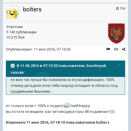
bolters
718
Участник
5 142 публикации
10 372 боя
Опубликовано:
11 июн 2016, 07:16:02
#8
В 11.06.2016 в 07:13:52 пользователь Sooshnyak
сказал:
по мне так лучше бы повесили на эту модификацию, 100%
отмену цитадели если тебе снаряд попадает в область под
орудийными башнями....
ет только если + 100% к поджогу
вы кстати не видели ,как читомодераторы бб поджигают)))
Изменено
11 июн 2016, 07:18:10
пользователем bolters