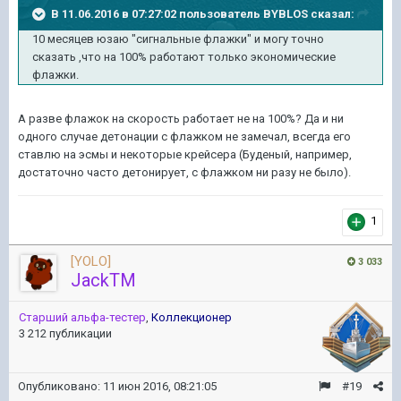
В 11.06.2016 в 07:27:02 пользователь BYBLOS сказал:
10 месяцев юзаю "сигнальные флажки" и могу точно
сказать ,что на 100% работают только экономические
флажки.
А разве флажок на скорость работает не на 100%? Да и ни
одного случае детонации с флажком не замечал, всегда его
ставлю на эсмы и некоторые крейсера (Буденый, например,
достаточно часто детонирует, с флажком ни разу не было).
1
[YOLO]
3 033
JackTM
Старший альфа-тестер
,
Коллекционер
3 212 публикации
Опубликовано:
11 июн 2016, 08:21:05
#19