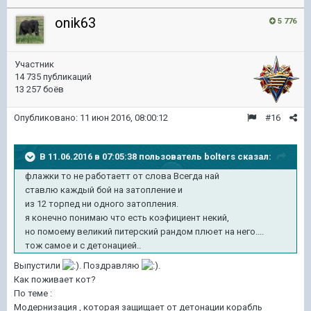
onik63
5 776
Участник
14 735 публикаций
13 257 боёв
Опубликовано:
11 июн 2016, 08:00:12
#16
В 11.06.2016 в 07:05:38 пользователь bolters сказал:
флажки то не работаетт от слова Всегда най
ставлю каждый бой на затопление и
из 12 торпед ни одного затопления.
я конечно понимаю что есть коэфициент некий,
но помоему великий питерский рандом плюет на него....
тож самое и с детонацией..
Выпустили
. Поздравляю
.
Как поживает кот?
По теме :
Модернизация , которая защищает от детонации корабль