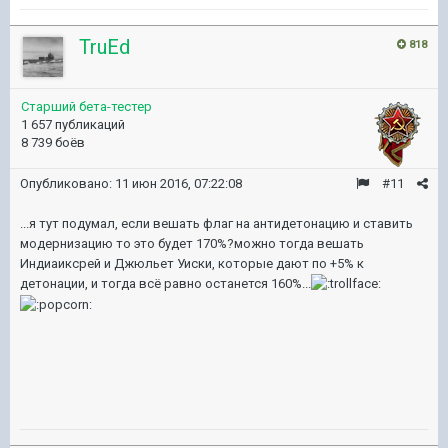
TruEd
818
Старший бета-тестер
1 657 публикаций
8 739 боёв
Опубликовано:
11 июн 2016, 07:22:08
#11
...я тут подумал, если вешать флаг на антидетонацию и ставить
модернизацию то это будет 170%?можно тогда вешать
Индиаиксрей и Джюльет Уиски, которые дают по +5% к
детонации, и тогда всё равно останется 160%...