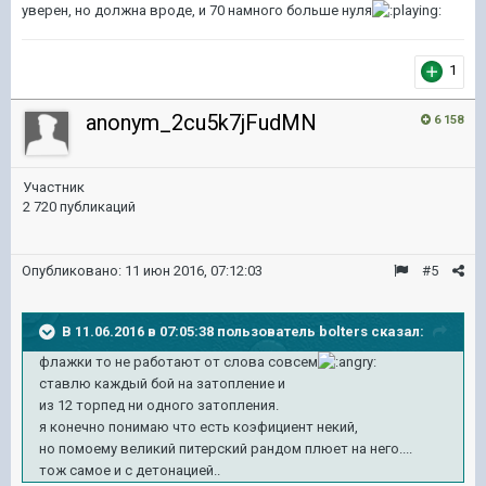
уверен, н
о должна вроде, и 70 намного больше нуля
1
anonym_2cu5k7jFudMN
6 158
Участник
2 720 публикаций
Опубликовано:
11 июн 2016, 07:12:03
#5
В 11.06.2016 в 07:05:38 пользователь bolters сказал:
флажки то не работают от слова совсем
ставлю каждый бой на затопление и
из 12 торпед ни одного затопления.
я конечно понимаю что есть коэфициент некий,
но помоему великий питерский рандом плюет на него....
тож самое и с детонацией..