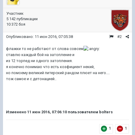
Участник
5 142 публикации
10 372 боя
Опубликовано:
11 июн 2016, 07:05:38
#2
флажки то не работают от слова совсем
ставлю каждый бой на затопление и
из 12 торпед ни одного затопления.
я конечно понимаю что есть коэфициент некий,
но помоему великий питерский рандом плюет на него....
тож самое и с детонацией..
Изменено
11 июн 2016, 07:06:10
пользователем bolters
1
1