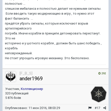
полностью ...
слишком имбаланса и полностью делает не нужными сигналы.
Если вводить такую модернизацию в игру , то нужно этот
факт балансить ...
придётся убрать сигналы, которые исключают взрыв
артиллерийского
погреба. Иначе корабли в принципе детонировать перестанут.
Это не
исторично и у шотного корабля , должен быть шанс победить ,
корабль
неповрежденный.
Не стоит упрощать игровую механику. Это бесполезно.
[F_B_S]
292
ander1969
Участник,
Коллекционер
320 публикаций
5 876 боёв
Опубликовано:
11 июн 2016, 08:03:29
#17