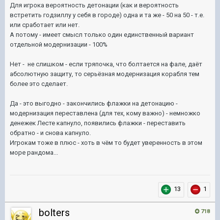
Для игрока вероятность детонации (как и вероятность
встретить годзиллу у себя в городе) одна и та же - 50 на 50 - т.е.
или сработает или нет.
А потому - имеет смысл только один единственный вариант
отдельной модернизации - 100%
Нет - не слишком - если тряпочка, что болтается на фале, даёт
абсолютную защиту, то серьёзная модернизация корабля тем
более это сделает.
Да - это выгодно - закончились флажки на детонацию -
модернизация переставлена (для тех, кому важно) - немножко
денежек Лесте капнуло, появились флажки - переставить
обратно - и снова капнуло.
Игрокам тоже в плюс - хоть в чём то будет уверенность в этом
море рандома...
13
1
bolters
718