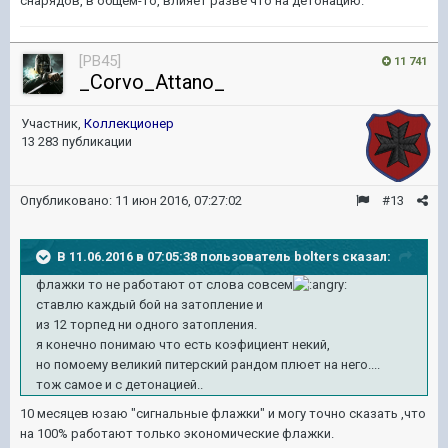
снарядов, в общем-то, влияет разве что на детонацию.
[PB45]
11 741
_Corvo_Attano_
Участник,
Коллекционер
13 283 публикации
Опубликовано:
11 июн 2016, 07:27:02
#13
В 11.06.2016 в 07:05:38 пользователь bolters сказал:
флажки то не работают от слова совсем
ставлю каждый бой на затопление и
из 12 торпед ни одного затопления.
я конечно понимаю что есть коэфициент некий,
но помоему великий питерский рандом плюет на него....
тож самое и с детонацией..
10 месяцев юзаю "сигнальные флажки" и могу точно сказать ,что
на 100% работают только экономические флажки.