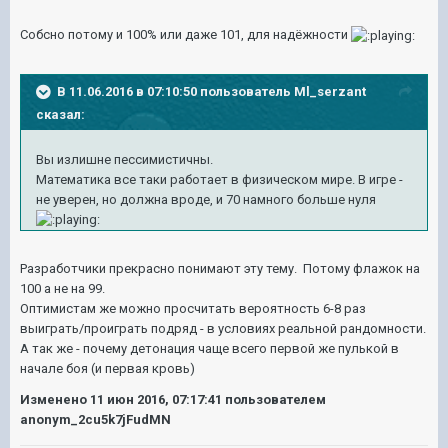
Собсно потому и 100% или даже 101, для надёжности
В 11.06.2016 в 07:10:50 пользователь Ml_serzant
сказал:
Вы излишне пессимистичны.
Математика все таки работает в физическом мире. В игре -
не уверен, н
о должна вроде, и 70 намного больше нуля
Разработчики прекрасно понимают эту тему. Потому флажок на
100 а не на 99.
Оптимистам же можно просчитать вероятность 6-8 раз
выиграть/проиграть подряд - в условиях реальной рандомности.
А так же - почему детонация чаще всего первой же пулькой в
начале боя (и первая кровь)
Изменено
11 июн 2016, 07:17:41
пользователем
anonym_2cu5k7jFudMN