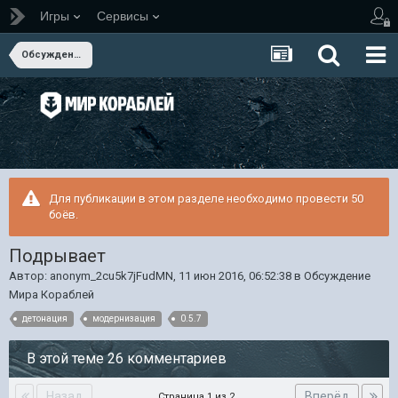
Игры
Сервисы
Обсуждение Мира Кораблей
Для публикации в этом разделе необходимо провести 50
боёв.
Подрывает
Автор:
anonym_2cu5k7jFudMN
,
11 июн 2016, 06:52:38
в
Обсуждение
Мира Кораблей
детонация
модернизация
0.5.7
В этой теме 26 комментариев
Назад
Вперёд
Страница 1 из 2