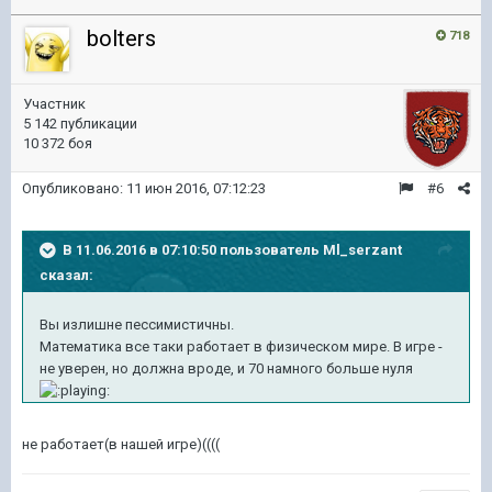
bolters
718
Участник
5 142 публикации
10 372 боя
Опубликовано:
11 июн 2016, 07:12:23
#6
В 11.06.2016 в 07:10:50 пользователь Ml_serzant
сказал:
Вы излишне пессимистичны.
Математика все таки работает в физическом мире. В игре -
не уверен, н
о должна вроде, и 70 намного больше нуля
не работает(в нашей игре)((((