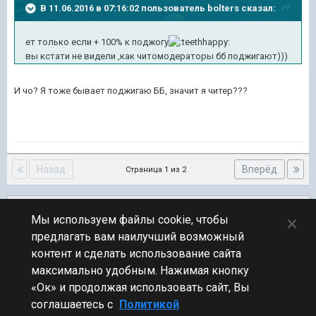
В 11.06.2016 в 07:16:02 пользователь bolters сказал:
ет только если + 100% к поджогу
вы кстати не видели ,как читомодераторы бб поджигают)))
И чо? Я тоже бывает поджигаю ББ, значит я читер???
Назад
Вперёд
Страница 1 из 2
Подписчики
0
×
Мы используем файлы cookie, чтобы
предлагать вам наилучший возможный
ПЕРЕЙТИ К СПИСКУ ТЕМ
контент и сделать использование сайта
Обсуждение Мира Кораблей
максимально удобным. Нажимая кнопку
«Ок» и продолжая использовать сайт, Вы
соглашаетесь с
Политикой