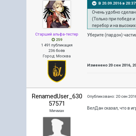
В 20.09.2016 в 20:
Очень удобно сделано
(Только при победе и
перебор и на высоких
Старший альфа-тестер
Уберите (пардон) частиц
259
1 491 публикация
236 боёв
Город
:
Москва
Изменено
20 сен 2016, 2
RenamedUser_630
Опубликовано:
20 сен 2016
57571
ВелДан сказал, что в и
Мичман