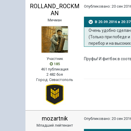
ROLLAND_ROCKM
Опубликовано:
20 сен 2016
AN
Мичман
В 20.09.2016 в 20:
Очень удобно сделано
(Только при победе и
перебор и на высоких
Участник
Пруфы! И фитбэк в соо
185
461 публикация
2 482 боя
Город
:
Севастополь
mozartnik
Опубликовано:
20 сен 2016
Младший лейтенант