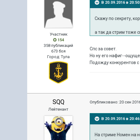
В 20.09.2016 в 20:
Скажу по секрету, ко
а так да стрим тоже 
Участник
154
358 публикаций
Спс за совет.
673 боя
Но ну его нафиг--ощуще
Город
:
Тула
Подожду конкурентов с 
SQQ
Опубликовано:
20 сен 2016
Лейтенант
В 20.09.2016 в 20:4
На стриме Номен на н