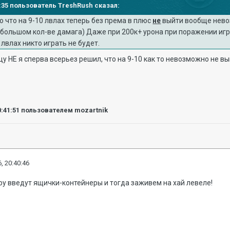
37:35 пользователь TreshRush сказал:
 что на 9-10 лвлах теперь без према в плюс
не
выйти вообще нево
 большом кол-ве дамага) Даже при 200к+ урона при поражении игра
 лвлах никто играть не будет.
у НЕ я сперва всерьез решил, что на 9-10 как то невозможно не вы
0:41:51
пользователем mozartnik
, 20:40:46
гру введут ящички-контейнеры и тогда заживем на хай левеле!