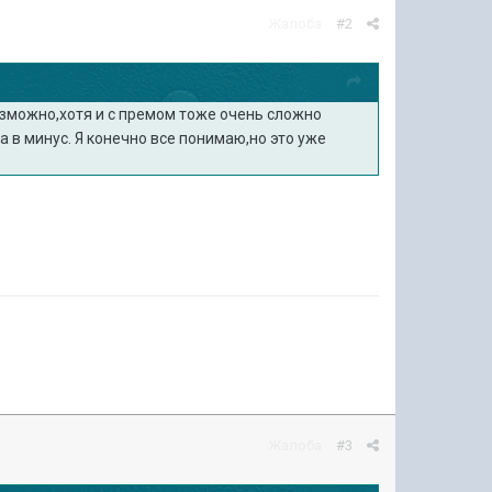
Жалоба
#2
озможно,хотя и с премом тоже очень сложно
 в минус. Я конечно все понимаю,но это уже
Жалоба
#3