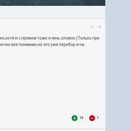
Жалоба
#1
но,хотя и с премом тоже очень сложно (Только при
нечно все понимаю,но это уже перебор и на
13
1