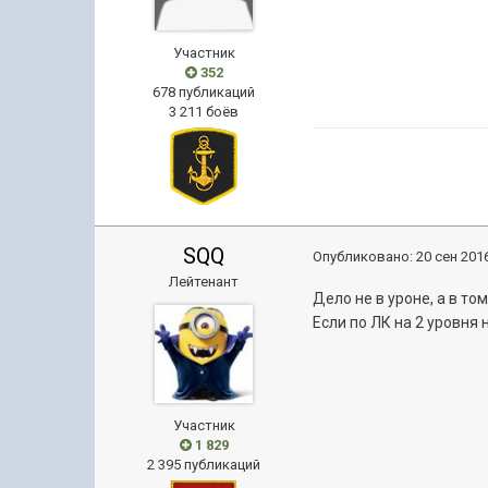
Участник
352
678 публикаций
3 211 боёв
SQQ
Опубликовано:
20 сен 2016
Лейтенант
Дело не в уроне, а в том
Если по ЛК на 2 уровня 
Участник
1 829
2 395 публикаций