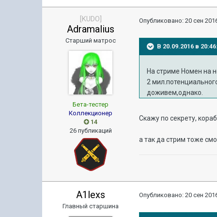
[KUDO]
Опубликовано:
20 сен 2016
Adramalius
Старший матрос
В 20.09.2016 в 20:4
На стриме Номен на н
2 мил.потенциального
доживем,однако.
Бета-тестер
Коллекционер
Скажу по секрету, кора
14
26 публикаций
а так да стрим тоже смо
A1lexs
Опубликовано:
20 сен 2016
Главный старшина