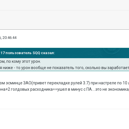
, 20:46:44
42:17 пользователь SQQ сказал:
ом, по кому этот урон.
я ниже - то урон вообще не показатель того, сколько вы заработает
ом эсминце ЗАО(привет перекладке рулей 3.7) при настреле по 10 
на+2 голдовых расходника==ушел в минус с ПА....это не экономика