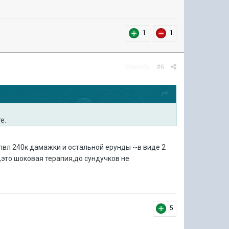
1
1
Жалоба
#6
е.
лвл 240к дамажки и остальной ерунды --в виде 2
,это шоковая терапия,до сундучков не
5