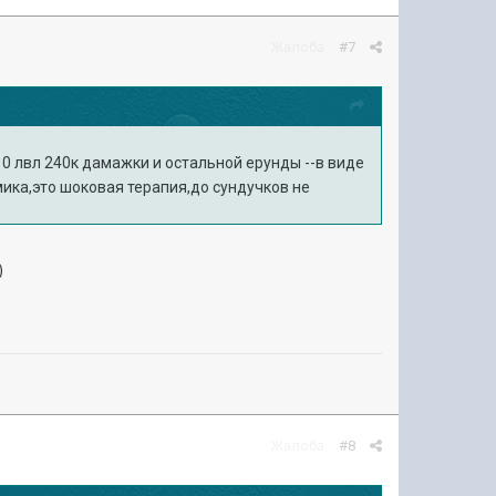
Жалоба
#7
10 лвл 240к дамажки и остальной ерунды --в виде
мика,это шоковая терапия,до сундучков не
)
Жалоба
#8