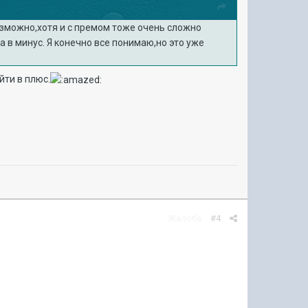
зможно,хотя и с премом тоже очень сложно
 в минус. Я конечно все понимаю,но это уже
йти в плюс.
Жалоба
#4