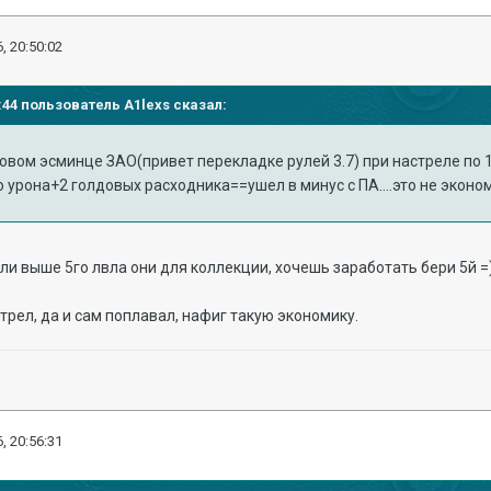
, 20:50:02
6:44 пользователь A1lexs сказал:
овом эсминце ЗАО(привет перекладке рулей 3.7) при настреле по 
 урона+2 голдовых расходника==ушел в минус с ПА....это не эконо
бли выше 5го лвла они для коллекции, хочешь заработать бери 5й =
трел, да и сам поплавал, нафиг такую экономику.
, 20:56:31