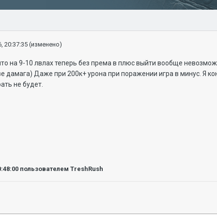
, 20:37:35
(изменено)
то на 9-10 лвлах теперь без према в плюс выйти вообще невозмож
е дамага) Даже при 200к+ урона при поражении игра в минус. Я ко
ать не будет.
0:48:00
пользователем TreshRush