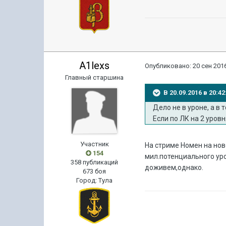
A1lexs
Опубликовано:
20 сен 2016
Главный старшина
В 20.09.2016 в 20:
Дело не в уроне, а в т
Если по ЛК на 2 уровн
Участник
На стриме Номен на нов
154
мил.потенциального уро
358 публикаций
доживем,однако.
673 боя
Город
:
Тула