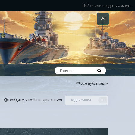
Войти
или
создать аккаунт
Все публикации
Войдите, чтобы подписаться
Подписчики
0