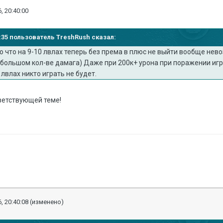
, 20:40:00
37:35 пользователь TreshRush сказал:
 что на 9-10 лвлах теперь без према в плюс не выйти вообще нев
 большом кол-ве дамага) Даже при 200к+ урона при поражении игра
 лвлах никто играть не будет.
тветствующей теме!
, 20:40:08
(изменено)