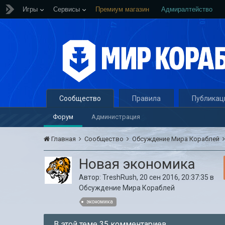
Игры
Сервисы
Премиум магазин
Адмиралтейство
Сообщество
Правила
Публикац
Форум
Администрация
Главная
Сообщество
Обсуждение Мира Кораблей
Новая экономика
Автор:
TreshRush
,
20 сен 2016, 20:37:35
в
Обсуждение Мира Кораблей
экономика
В этой теме 35 комментариев