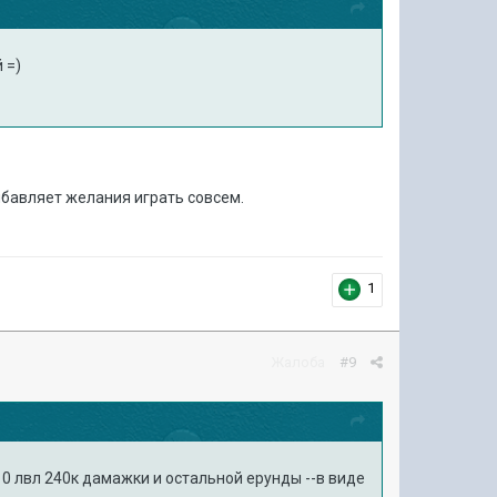
 =)
рибавляет желания играть совсем.
1
Жалоба
#9
10 лвл 240к дамажки и остальной ерунды --в виде