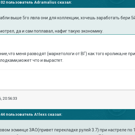
50:02 пользователь Adramalius сказал:
рабли выше 5го лвла они для коллекции, хочешь заработать бери 5й
смотрел, да и сам поплавал, нафиг такую экономику.
ние,что меня разводят (маркетологи от ВГ) как того кролика,не п
лодками,может что и вырастет.
, 20:56:33
6:44 пользователь A1lexs сказал:
овом эсминце ЗАО(привет перекладке рулей 3.7) при настреле по 