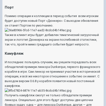
Порт
Помимо операции и коллекции в период события всем игрокам
будет доступен новый Порт «Дюнкерк». С выходом обновления
он станет Портом по умолчанию.
Также в клиент игры будет добавлен тематический загрузочный
экран и логотип Дюнкерка на экране послебоевой статистики,
так что, пройти мимо грядущего события будет непросто.
Камуфляж
И последнее: пользуясь случаем, мы решили порадовать всех
обладателей премиум линкора Dunkerque, первого французского
корабля в игре. Сам линкор не принимал участия в исторической
операции, и всё же некоторое отношение к событию он имеет. С
выходом версии 0.6.8 у корабля появится новый постоянный
камуфляж.
Получить камуфляж смогут не только обладатели премиум
линкора. Специально для этого будут доступны две цепочки
боевых задач: одна — для линкора Dunkerque, другая — для