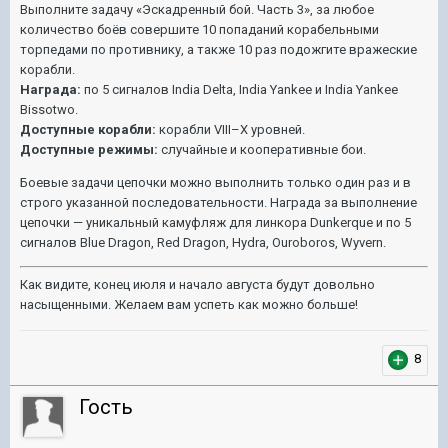
Выполните задачу «Эскадренный бой. Часть 3», за любое
количество боёв совершите 10 попаданий корабельными
торпедами по противнику, а также 10 раз подожгите вражеские
корабли.
Награда:
по 5 сигналов India Delta, India Yankee и India Yankee
Bissotwo.
Доступные корабли:
корабли VIII–X уровней.
Доступные режимы:
случайные и кооперативные бои.
Боевые задачи цепочки можно выполнить только один раз и в
строго указанной последовательности. Награда за выполнение
цепочки — уникальный камуфляж для линкора Dunkerque и по 5
сигналов Blue Dragon, Red Dragon, Hydra, Ouroboros, Wyvern.
Как видите, конец июля и начало августа будут довольно
насыщенными. Желаем вам успеть как можно больше!
8
Гость