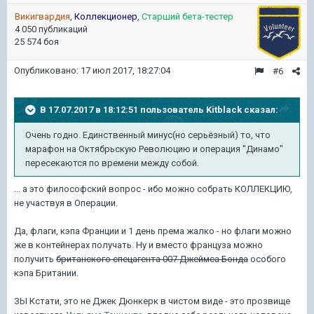
Викигвардия
,
Коллекционер
,
Старший бета-тестер
4 050 публикаций
25 574 боя
Опубликовано:
17 июл 2017, 18:27:04
#6
В 17.07.2017 в 18:12:51 пользователь
Kitblack
сказал:
Очень годно. Единственный минус(но серьёзный) то, что
марафон на Октябрьскую Революцию и операция "Динамо"
пересекаются по времени между собой.
... а это философский вопрос - ибо можно собрать КОЛЛЕКЦИЮ,
не участвуя в Операции.
Да, флаги, кэпа Франции и 1 день према жалко - но флаги можно
же в контейнерах получать. Ну и вместо француза можно
получить
британского спецагента 007 Джеймса Бонда
особого
кэпа Британии.
ЗЫ Кстати, это не Джек Дюнкерк в чистом виде - это прозвище