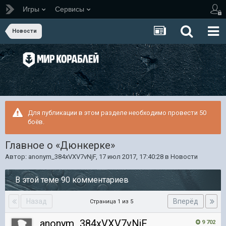
Игры
Сервисы
Новости
Для публикации в этом разделе необходимо провести 50
боёв.
Главное о «Дюнкерке»
Автор:
anonym_384xVXV7vNjF
,
17 июл 2017, 17:40:28
в
Новости
В этой теме 90 комментариев
Назад
Вперёд
Страница 1 из 5
anonym_384xVXV7vNjF
9 702