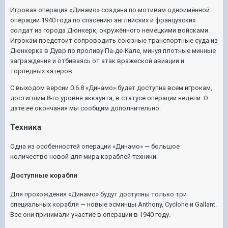
Игровая операция «Динамо» создана по мотивам одноимённой
операции 1940 года по спасению английских и французских
солдат из города Дюнкерк, окружённого немецкими войсками.
Игрокам предстоит сопроводить союзные транспортные суда из
Дюнкерка в Дувр по проливу Па-де-Кале, минуя плотные минные
заграждения и отбиваясь от атак вражеской авиации и
торпедных катеров.
С выходом версии 0.6.8 «Динамо» будет доступна всем игрокам,
достигшим 8-го уровня аккаунта, в статусе операции недели. О
дате её окончания мы сообщим дополнительно.
Техника
Одна из особенностей операции «Динамо» — большое
количество новой для мира кораблей техники.
Доступные корабли
Для прохождения «Динамо» будут доступны только три
специальных корабля — новые эсминцы Anthony, Cyclone и Gallant.
Все они принимали участие в операции в 1940 году.