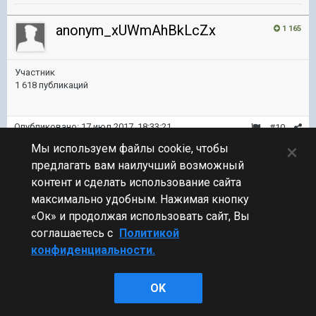
anonym_xUWmAhBkLcZx
1 165
Участник
1 618 публикаций
Опубликовано:
17 июл 2017, 18:33:21
#10
×
Мы используем файлы cookie, чтобы
Подкажите мне.Галлант может халявно выпасть в контейнере???
предлагать вам наилучший возможный
контент и сделать использование сайта
максимально удобным. Нажимая кнопку
«Ок» и продолжая использовать сайт, Вы
соглашаетесь с
Политикой
конфиденциальности.
OK
Изменено
17 июл 2017, 18:37:27
пользователем