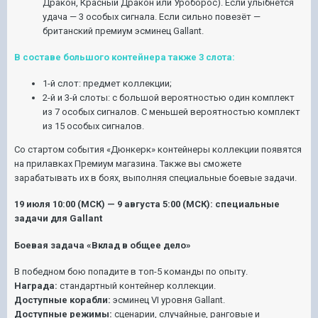
Дракон, Красный Дракон или Уроборос). Если улыбнётся
удача — 3 особых сигнала. Если сильно повезёт —
британский премиум эсминец Gallant.
В составе большого контейнера также 3 слота:
1-й слот: предмет коллекции;
2-й и 3-й слоты: с большой вероятностью один комплект
из 7 особых сигналов. С меньшей вероятностью комплект
из 15 особых сигналов.
Со стартом события «Дюнкерк»
контейнеры коллекции появятся
на прилавках Премиум магазина. Также вы сможете
зарабатывать их в боях, выполняя специальные боевые задачи.
19 июля 10:00 (МСК) — 9 августа 5:00 (МСК): cпециальные
задачи для Gallant
Боевая задача «Вклад в общее дело»
В победном бою попадите в топ-5 команды по опыту.
Награда:
стандартный контейнер коллекции.
Доступные корабли:
эсминец VI уровня Gallant.
Доступные режимы:
сценарии, случайные, ранговые и