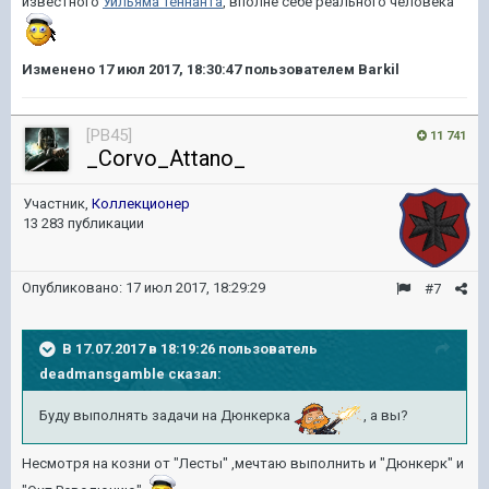
известного
Уильяма Теннанта
, вполне себе реального человека
Изменено
17 июл 2017, 18:30:47
пользователем Barkil
[PB45]
11 741
_Corvo_Attano_
Участник,
Коллекционер
13 283 публикации
Опубликовано:
17 июл 2017, 18:29:29
#7
В 17.07.2017 в 18:19:26 пользователь
deadmansgamble
сказал:
Буду выполнять задачи на Дюнкерка
, а вы?
Несмотря на козни от "Лесты" ,мечтаю выполнить и "Дюнкерк" и