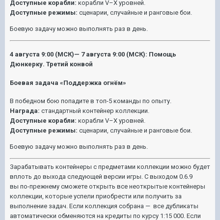
Доступные корабли:
корабли V–X уровней.
Доступные режимы:
сценарии, случайные и ранговые бои.
Боевую задачу можно выполнять раз в день.
4 а
вгуста
9:00 (МСК)— 7
а
вгуста 9:00 (МСК): Помощь
Дюнкерку. Третий конвой
Боевая задача «Поддержка огнём»
В победном бою попадите в топ-5 команды по опыту.
Награда:
стандартный контейнер коллекции.
Доступные корабли:
корабли V–X уровней.
Доступные режимы:
сценарии, случайные и ранговые бои.
Боевую задачу можно выполнять раз в день.
Зарабатывать контейнеры с предметами коллекции можно будет
вплоть до выхода следующей версии игры. С выходом 0.6.9
вы по-прежнему сможете открыть все неоткрытые контейнеры
коллекции, которые успели приобрести или получить за
выполнение задач. Если коллекция собрана —
все дубликаты
автоматически обменяются на кредиты по курсу 1:15 000. Если