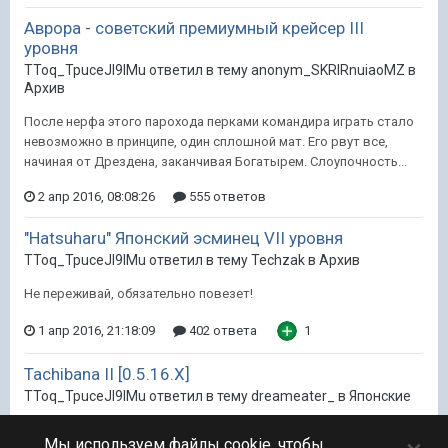
Аврора - советский премиумный крейсер III
уровня
TToq_TpuceJI9IMu ответил в тему anonym_SKRIRnuiaoMZ в
Архив
После нерфа этого парохода перками командира играть стало
невозможно в принципе, один сплошной мат. Его рвут все,
начиная от Дрездена, заканчивая Богатырем. Слоупочность...
2 апр 2016, 08:08:26
555 ответов
"Hatsuharu" Японский эсминец VII уровня
TToq_TpuceJI9IMu ответил в тему Techzak в
Архив
Не переживай, обязательно повезет!
1 апр 2016, 21:18:09
402 ответа
1
Tachibana II [0.5.16.X]
TToq_TpuceJI9IMu ответил в тему dreameater_ в
Японские
ГК тут уж очень мелкокалиберное, особо не
Мы используем файлы cookie, чтобы