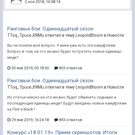
2 ноя 2018, 16:08:14
Ранговые бои. Одиннадцатый сезон
TToq_TpuceJI9IMu ответил в тему LeopoldBloom в
Новости
Вы не поняли мой вопрос. У меня уже есть эти камуфляжи.
Вопрос в том, на что можно будет потратить новые единицы
меди?
30 янв 2019, 05:18:30
855 ответов
Ранговые бои. Одиннадцатый сезон
TToq_TpuceJI9IMu ответил в тему LeopoldBloom в
Новости
Из статьи неясно на что можно будет обменять седьмую и
последующие единицы меди? Будут введены новые камуфляжи
на Flint и Black?
29 янв 2019, 16:24:18
855 ответов
Конкурс «18.01.19». Прием скриншотов. Итоги