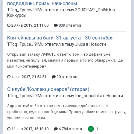
подведены, призы начислены.
TToq_TpuceJI9IMu ответил в тему 3OJlOTA9l_PbI6KA в
Конкурсы
20 янв 2019, 21:11:00
809 ответов
Контейнеры за баги. 31 августа - 30 сентября
TToq_TpuceJI9IMu ответил в тему Jluca в
Новости
Открывал заявку 7949615, ответ о том, что дефект уже
известен, не получал, значит я первый, кто его обнаружил. Где
мои 40 контейнеров?
4 окт 2017, 21:54:51
20 ответов
О клубе "Коллекционеров" (старая)
TToq_TpuceJI9IMu ответил в тему the_annushka в
Новости
Здравствуйте. Что-то автоматическое добавления не
сработало, судя по сообщениям. Прошу добавить меня в группу,
условия выполнены.
11 апр 2017, 15:18:10
4 784 ответа
1