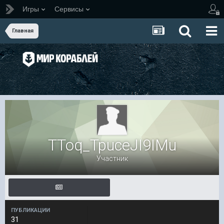
Игры
Сервисы
Главная
TToq_TpuceJI9IMu
Участник
ПУБЛИКАЦИИ
31