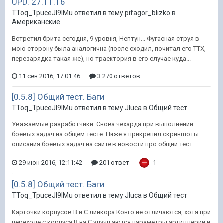
UPD. 27.11.16
TToq_TpuceJI9IMu ответил в тему pifagor_blizko в
Американские
Встретил брита сегодня, 9 уровня, Нептун... Фугасная струя в
мою сторону была аналогична (после сходил, почитал его ТТХ,
перезарядка такая же), но траектория в его случае куда...
11 сен 2016, 17:01:46
3 270 ответов
[0.5.8] Общий тест. Баги
TToq_TpuceJI9IMu ответил в тему Jluca в
Общий тест
Уважаемые разработчики. Снова чехарда при выполнении
боевых задач на общем тесте. Ниже я прикрепил скриншоты
описания боевых задач на сайте в новости про общий тест...
29 июн 2016, 12:11:42
201 ответ
1
[0.5.8] Общий тест. Баги
TToq_TpuceJI9IMu ответил в тему Jluca в
Общий тест
Карточки корпусов B и C линкора Конго не отличаются, хотя при
переходе с корпуса B на C улучшаются параметры артиллерии и