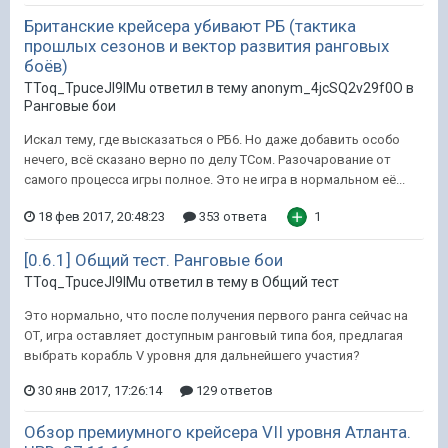
Британские крейсера убивают РБ (тактика
прошлых сезонов и вектор развития ранговых
боёв)
TToq_TpuceJI9IMu ответил в тему anonym_4jcSQ2v29f0O в
Ранговые бои
Искал тему, где высказаться о РБ6. Но даже добавить особо
нечего, всё сказано верно по делу ТСом. Разочарование от
самого процесса игры полное. Это не игра в нормальном её...
18 фев 2017, 20:48:23
353 ответа
1
[0.6.1] Общий тест. Ранговые бои
TToq_TpuceJI9IMu ответил в тему в
Общий тест
Это нормально, что после получения первого ранга сейчас на
ОТ, игра оставляет доступным ранговый типа боя, предлагая
выбрать корабль V уровня для дальнейшего участия?
30 янв 2017, 17:26:14
129 ответов
Обзор премиумного крейсера VII уровня Атланта.