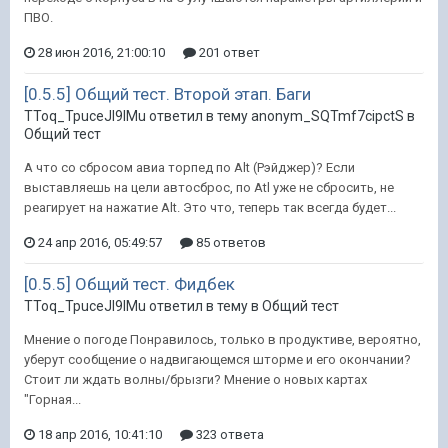
ПВО.
28 июн 2016, 21:00:10
201 ответ
[0.5.5] Общий тест. Второй этап. Баги
TToq_TpuceJI9IMu ответил в тему anonym_SQTmf7cipctS в
Общий тест
А что со сбросом авиа торпед по Alt (Рэйджер)? Если
выставляешь на цели автосброс, по Atl уже не сбросить, не
реагирует на нажатие Alt. Это что, теперь так всегда будет...
24 апр 2016, 05:49:57
85 ответов
[0.5.5] Общий тест. Фидбек
TToq_TpuceJI9IMu ответил в тему в
Общий тест
Мнение о погоде Понравилось, только в продуктиве, вероятно,
уберут сообщение о надвигающемся шторме и его окончании?
Стоит ли ждать волны/брызги? Мнение о новых картах
"Горная...
18 апр 2016, 10:41:10
323 ответа