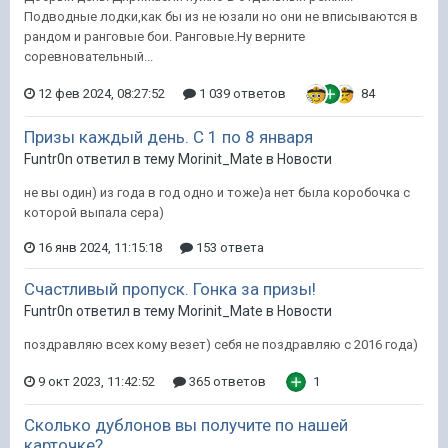
Подводные лодки,как бы из не юзали но они не вписываются в
рандом и ранговые бои. Ранговые.Ну верните
соревновательный...
12 фев 2024, 08:27:52
1 039 ответов
84
Призы каждый день. С 1 по 8 января
Funtr0n ответил в тему Morinit_Mate в
Новости
не вы один) из года в год одно и тоже)а нет была коробочка с
которой выпала сера)
16 янв 2024, 11:15:18
153 ответа
Счастливый пропуск. Гонка за призы!
Funtr0n ответил в тему Morinit_Mate в
Новости
поздравляю всех кому везет) себя не поздравляю с 2016 года)
9 окт 2023, 11:42:52
365 ответов
1
Сколько дублонов вы получите по нашей
карточке?