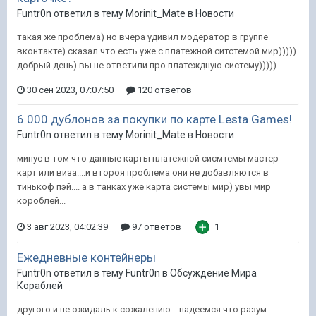
Funtr0n ответил в тему Morinit_Mate в
Новости
такая же проблема) но вчера удивил модератор в группе
вконтакте) сказал что есть уже с платежной ситстемой мир)))))
добрый день) вы не ответили про платеждную систему)))))...
30 сен 2023, 07:07:50
120 ответов
6 000 дублонов за покупки по карте Lesta Games!
Funtr0n ответил в тему Morinit_Mate в
Новости
минус в том что данные карты платежной сисмтемы мастер
карт или виза....и второя проблема они не добавляются в
тинькоф пэй.... а в танках уже карта системы мир) увы мир
короблей...
3 авг 2023, 04:02:39
97 ответов
1
Ежедневные контейнеры
Funtr0n ответил в тему Funtr0n в
Обсуждение Мира
Кораблей
другого и не ожидаль к сожалению....надеемся что разум