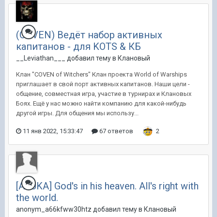
(COVEN) Ведёт набор активных
капитанов - для KOTS & КБ
__Leviathan___ добавил тему в
Клановый
Клан "COVEN of Witchers" Клан проекта World of Warships
приглашает в свой порт активных капитанов. Наши цели -
общение, совместная игра, участие в турнирах и Клановых
Боях. Ещё у нас можно найти компанию для какой-нибудь
другой игры. Для общения мы использу...
11 янв 2022, 15:33:47
67 ответов
2
[ASUKA] God's in his heaven. All's right with
the world.
anonym_a66kfww30htz добавил тему в
Клановый