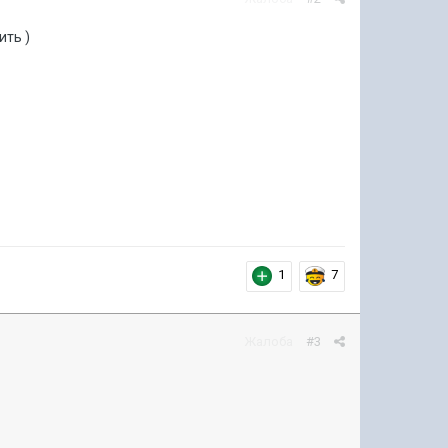
ить )
1
7
Жалоба
#3