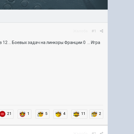
Жалоба
#1
12 ... Боевых задач на линкоры Франции 0 ... Игра
21
1
5
4
11
2
Жалоба
#2