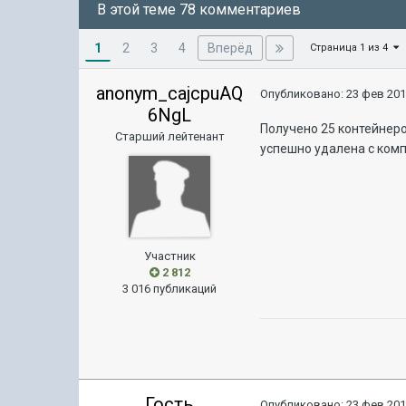
В этой теме 78 комментариев
1
Вперёд
2
3
4
Страница 1 из 4
anonym_cajcpuAQ
Опубликовано:
23 фев 201
6NgL
Получено 25 контейнеров
Старший лейтенант
успешно удалена с комп
Участник
2 812
3 016 публикаций
Гость
Опубликовано:
23 фев 201