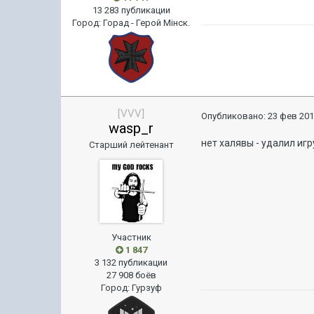
13 283 публикации
Город
:
Горад - Герой Мiнск.
[VVV]
Опубликовано:
23 фев 201
wasp_r
нет халявы - удалил игру
Старший лейтенант
Участник
1 847
3 132 публикации
27 908 боёв
Город
:
Гурзуф