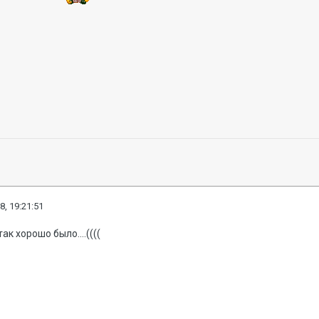
8, 19:21:51
так хорошо было....((((