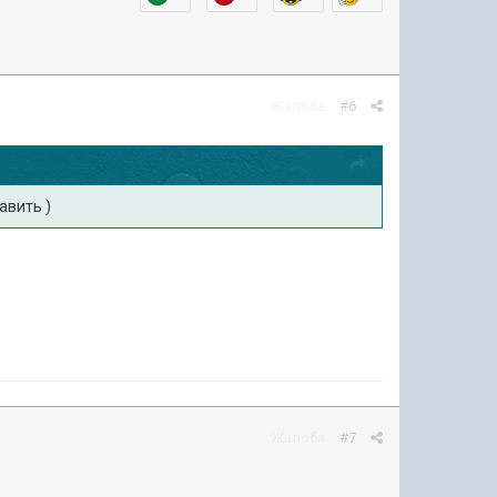
Жалоба
#6
авить )
Жалоба
#7