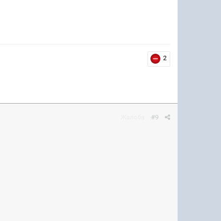
2
Жалоба
#9