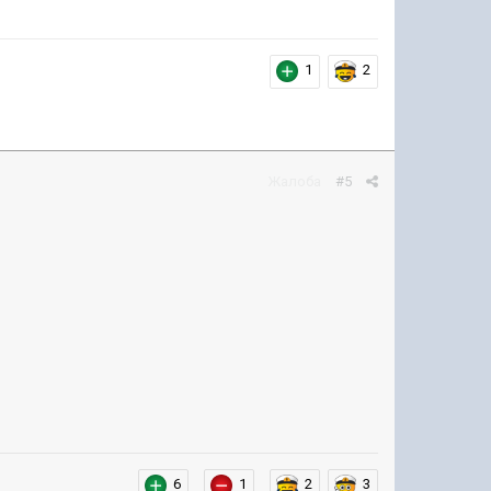
1
2
Жалоба
#5
6
1
2
3