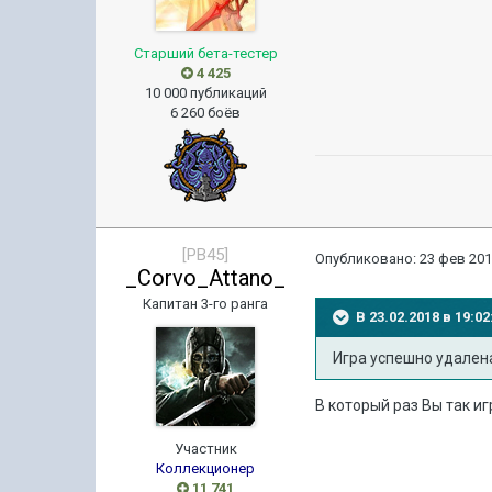
Старший бета-тестер
4 425
10 000 публикаций
6 260 боёв
[PB45]
Опубликовано:
23 фев 201
_Corvo_Attano_
Капитан 3-го ранга
В 23.02.2018 в 19:
Игра успешно удален
В который раз Вы так иг
Участник
Коллекционер
11 741