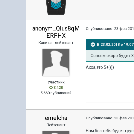
anonym_QIus8qM
Опубликовано:
23 фев 201
ERFHX
Капитан-лейтенант
В 23.02.2018 в 19:
Совсем скоро будет 3
Ахха,это 5+ )))
Участник
3 428
5 660 публикаций
emelcha
Опубликовано:
23 фев 201
Лейтенант
Нам без тебя будет гру