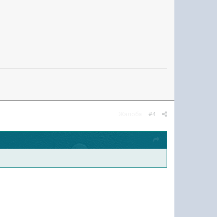
Жалоба
#4