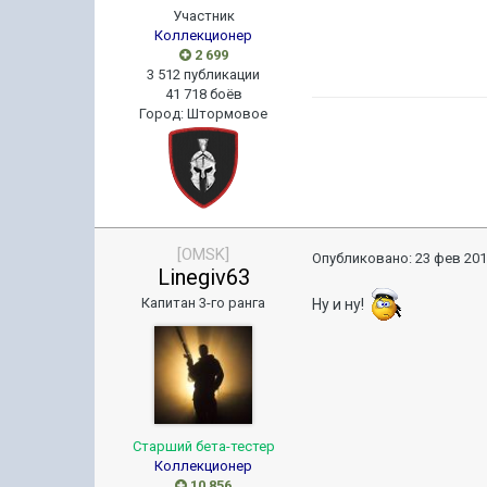
Участник
Коллекционер
2 699
3 512 публикации
41 718 боёв
Город
:
Штормовое
[OMSK]
Опубликовано:
23 фев 201
Linegiv63
Капитан 3-го ранга
Ну и ну!
Старший бета-тестер
Коллекционер
10 856