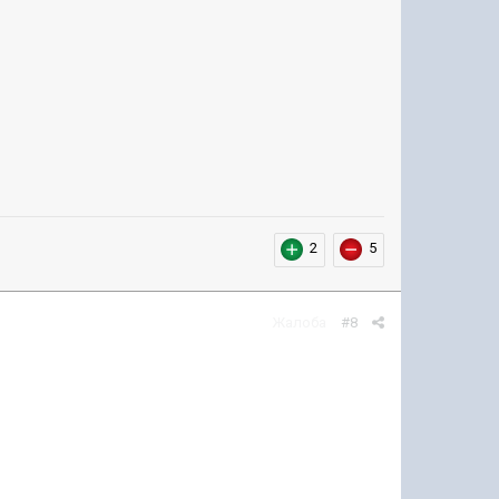
2
5
Жалоба
#8