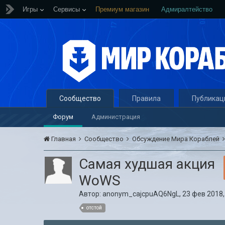
Игры
Сервисы
Премиум магазин
Адмиралтейство
Сообщество
Правила
Публикац
Форум
Администрация
Главная
Сообщество
Обсуждение Мира Кораблей
Самая худшая акция
WoWS
Автор:
anonym_cajcpuAQ6NgL
,
23 фев 2018,
отстой