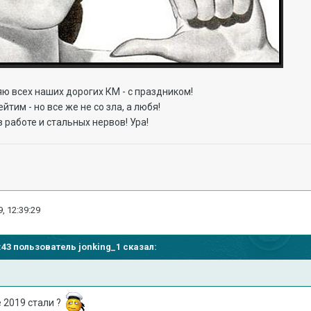
ю всех наших дорогих КМ - с праздником!
йтим - но все же не со зла, а любя!
 работе и стальных нервов! Ура!
, 12:39:29
30:43 пользователь
jonking_1
сказал:
 2019 стали ?