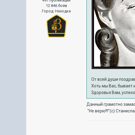
497 публикаций
12 846 боёв
Город
:
Находка
От всей души поздрав
Хоть мы Вас, бывает и
Здоровья Вам, успехо
Данный грамотно замас
"Не верю!!!"(с) Станисл