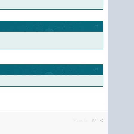
Жалоба
#7