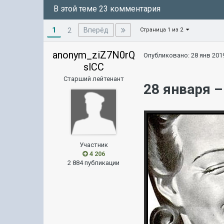
В этой теме 23 комментария
1
Вперёд
2
Страница 1 из 2
anonym_ziZ7N0rQ
Опубликовано:
28 янв 2019
slCC
Старший лейтенант
28 января 
Участник
4 206
2 884 публикации