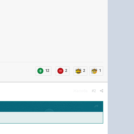
12
2
2
1
Жалоба
#2