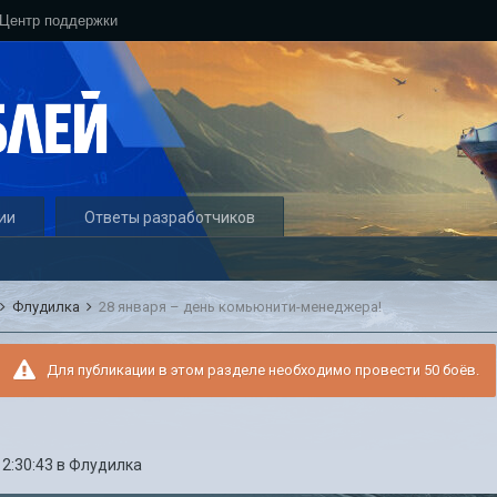
Центр поддержки
ии
Ответы разработчиков
Флудилка
28 января – день комьюнити-менеджера!
Для публикации в этом разделе необходимо провести 50 боёв.
12:30:43
в
Флудилка