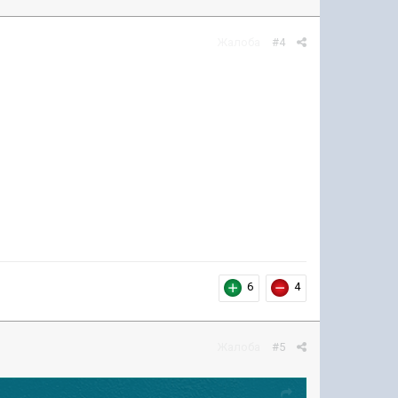
Жалоба
#4
6
4
Жалоба
#5