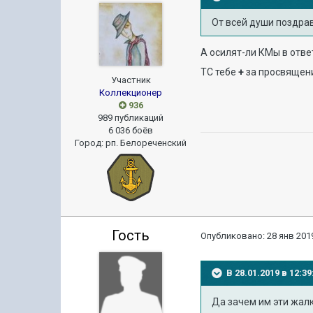
От всей души поздра
А осилят-ли КМы в отве
ТС тебе
+
за просвящение !
Участник
Коллекционер
936
989 публикаций
6 036 боёв
Город
:
рп. Белореченский
Гость
Опубликовано:
28 янв 2019
В 28.01.2019 в 12:
Да зачем им эти жалк