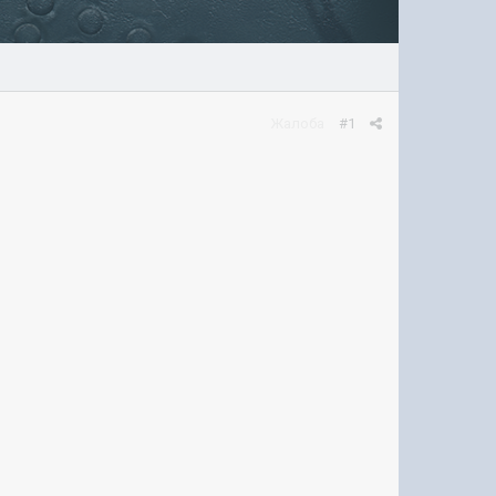
Жалоба
#1