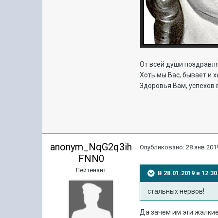
От всей души поздравля
Хоть мы Вас, бывает и хе
Здоровья Вам, успехов в
anonym_NqG2q3ih
Опубликовано:
28 янв 2019
FNN0
Лейтенант
В 28.01.2019 в 12:
стальных нервов!
Да зачем им эти жалкие