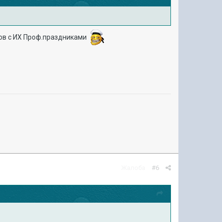
ров с ИХ Проф.праздниками
Жалоба
#6