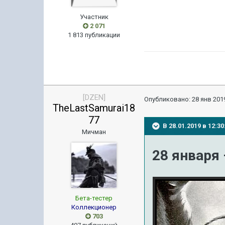
Участник
2 071
1 813 публикации
[DZEN]
Опубликовано:
28 янв 2019
TheLastSamurai18
77
В 28.01.2019 в 12:
Мичман
28 января
Бета-тестер
Коллекционер
703