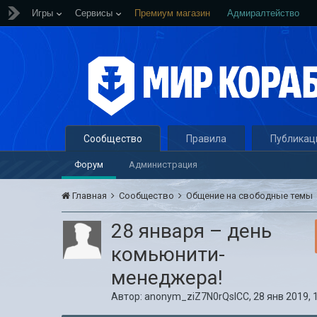
Игры
Сервисы
Премиум магазин
Адмиралтейство
Сообщество
Правила
Публикац
Форум
Администрация
Главная
Сообщество
Общение на свободные темы
28 января – день
комьюнити-
менеджера!
Автор:
anonym_ziZ7N0rQslCC
,
28 янв 2019, 