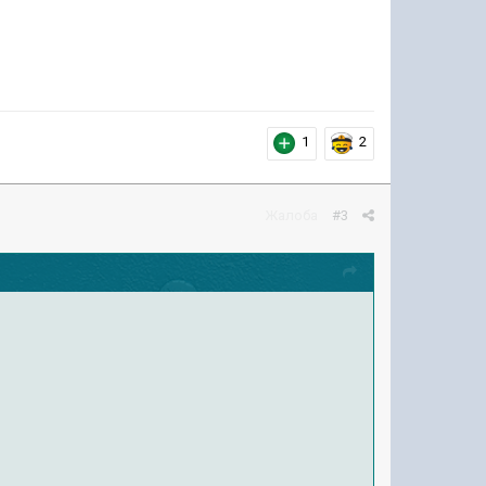
1
2
Жалоба
#3