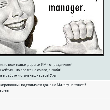
ляю всех наших дорогих КМ - с праздником!
 хейтим - но все же не со зла, а любя!
в в работе и стальных нервов! Ура!
кированный подхалимаж даже на Микасу не тянет!!!
авский