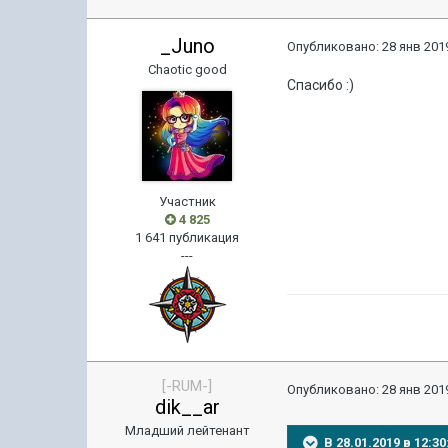
_Juno
Опубликовано:
28 янв 2019
Chaotic good
Спасибо
:)
Участник
4 825
1 641 публикация
---
[-RUM-]
Опубликовано:
28 янв 2019
dik__ar
Младший лейтенант
В 28.01.2019 в 12: