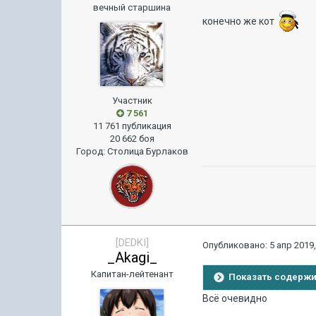
вечный старшина
конечно же кот
Участник
7 561
11 761 публикация
20 662 боя
Город
:
Столица Бурлаков
[DEDKI]
Опубликовано:
5 апр 2019,
_Akagi_
Капитан-лейтенант
Показать содерж
Всё очевидно