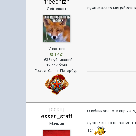
freechizh
лучше всего мицубиси 
Лейтенант
Участник
1 421
1 635 публикаций
19 447 боёв
Город
:
Санкт-Петербург
[GORIL]
Опубликовано:
5 апр 2019,
essen_staff
лучше всего не запиват
Мичман
ТС