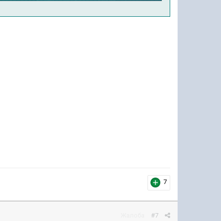
7
Жалоба
#7