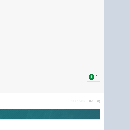
1
Жалоба
#4