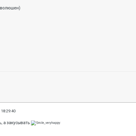
эволюшен)
 18:29:40
ь, а закусывать