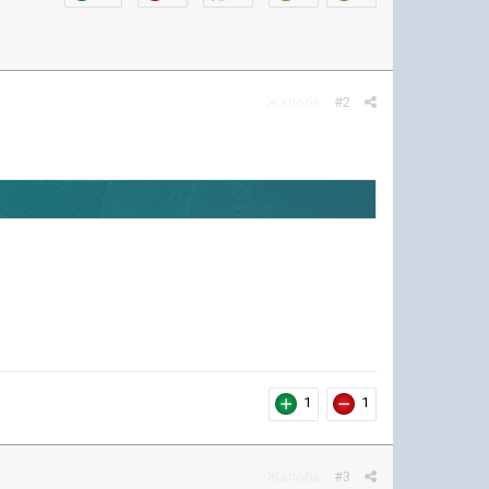
Жалоба
#2
1
1
Жалоба
#3