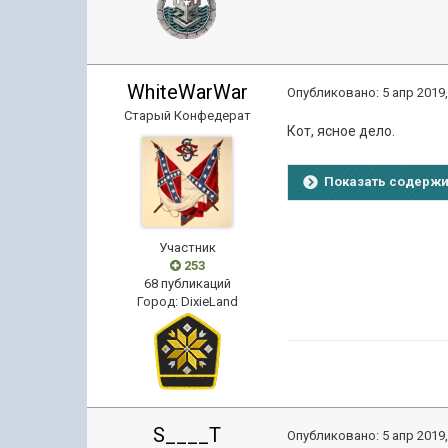
WhiteWarWar
Опубликовано:
5 апр 2019,
Старый Конфедерат
Кот, ясное дело.
Показать содерж
Участник
253
68 публикаций
Город
:
DixieLand
S____T
Опубликовано:
5 апр 2019,