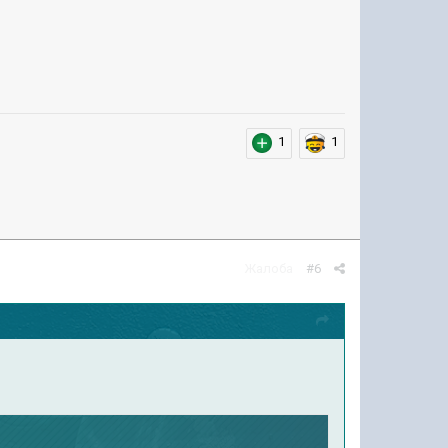
1
1
Жалоба
#6