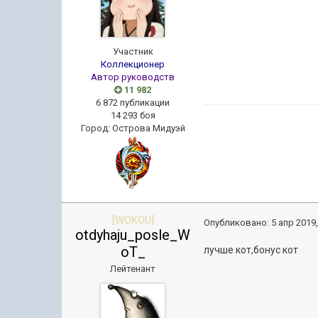
Участник
Коллекционер
Автор руководств
11 982
6 872 публикации
14 293 боя
Город
:
Острова Мидуэй
[WOKOU]
Опубликовано:
5 апр 2019,
otdyhaju_posle_W
oT_
лучше кот,бонус кот
Лейтенант