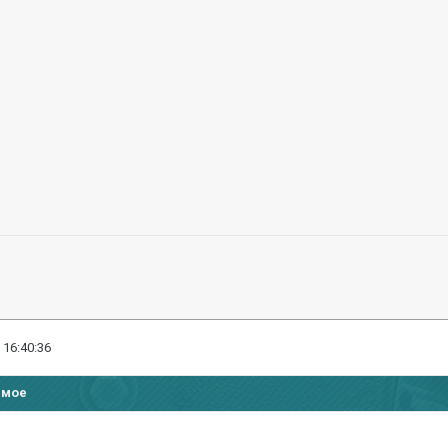
 16:40:36
имое