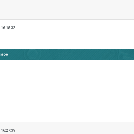
 16:18:32
имое
 16:27:39