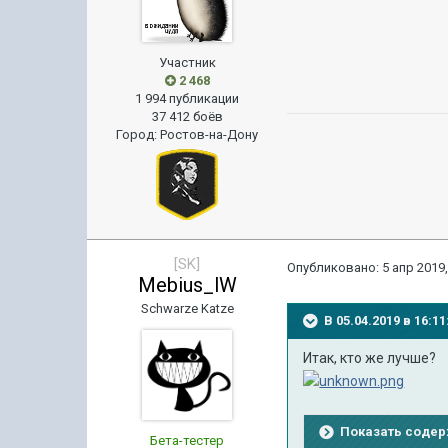
Участник
2 468
1 994 публикации
37 412 боёв
Город
:
Ростов-на-Дону
[SK]
Опубликовано:
5 апр 2019,
Mebius_lW
Schwarze Katze
В 05.04.2019 в 16:
Итак, кто же лучше?
Показать соде
Бета-тестер