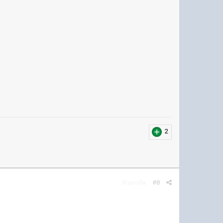
2
Жалоба
#8