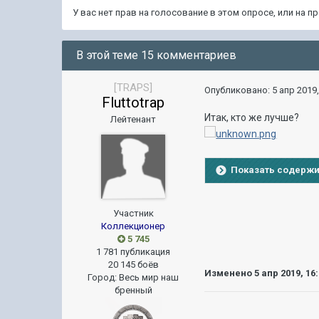
У вас нет прав на голосование в этом опросе, или на 
В этой теме 15 комментариев
[TRAPS]
Опубликовано:
5 апр 2019,
Fluttotrap
Итак, кто же лучше?
Лейтенант
Показать содерж
Участник
Коллекционер
5 745
1 781 публикация
20 145 боёв
Изменено
5 апр 2019, 16
Город
:
Весь мир наш
бренный