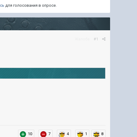
есь
для голосования в опросе.
Жалоба
#1
10
7
4
1
8