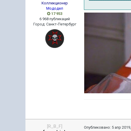
Коллекционер
Мододел
17 953
6 968 публикаций
Город
:
Санкт-Петербург
[R_B_F]
Опубликовано:
5 апр 2019,