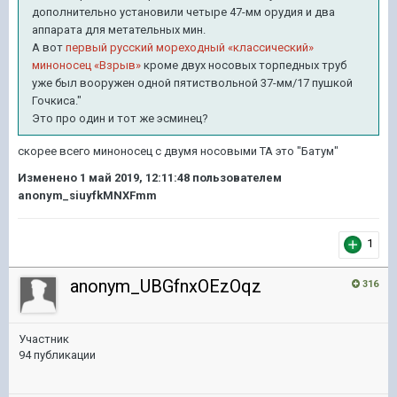
дополнительно установили четыре 47-мм орудия и два
аппарата для метательных мин.
А вот
первый русский мореходный «классический»
миноносец «Взрыв»
кроме двух носовых торпедных труб
уже был вооружен одной пятиствольной 37-мм/17 пушкой
Гочкиса."
Это про один и тот же эсминец?
скорее всего миноносец с двумя носовыми ТА это "Батум"
Изменено
1 май 2019, 12:11:48
пользователем
anonym_siuyfkMNXFmm
1
anonym_UBGfnxOEzOqz
316
Участник
94 публикации