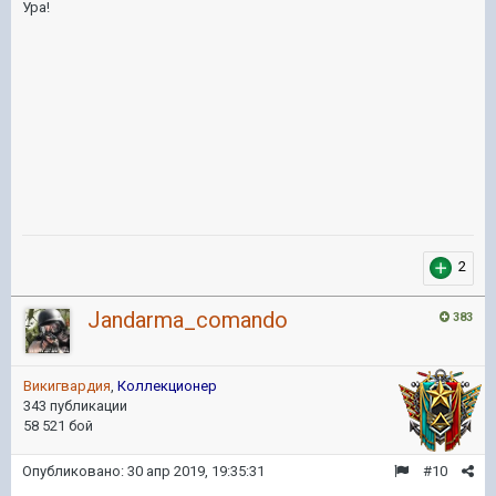
Ура!
2
Jandarma_comando
383
Викигвардия
,
Коллекционер
343 публикации
58 521 бой
Опубликовано:
30 апр 2019, 19:35:31
#10