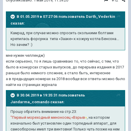
Опубликовано:
1 май 2019, 11:59:20
#12
В 01.05.2019 в 07:27:06 пользователь
Darth_Vederkin
сказал:
Камрад, при случае можно спросить сколькими болтами
крепилась форсунка типа «Зааке» к кожуху котла Бенсона...
Но зачем?
:)
мне нужен челлендж)
если серьезно, то я лишь сравниваю то, что сейчас, с тем, что
было в конкурсах старых выпусков, до перерыва издания в 2017
раньше было немного сложнее, а стало быть, интереснее
а в предыдущих номерах за 2018 вообще все ответы можно было
найти на страницах журнала
В 30.04.2019 в 19:35:31 пользователь
Jandarma_comando
сказал:
Прошу обратить внимание на стр.23:
"Первый мореходный миноносец «Взрыв
»
, на котором
изначально был установлен один торпедный аппарат, для
самообороны имел три винтовки! Только чуть позже на нем