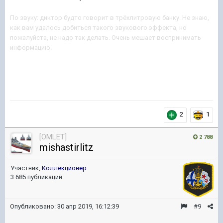
По звуку: диктор будто говорит в трёхлитровую банку. Не знаю,
как вам удалось добиться такого звукового эффекта, но
пожалуйста, не надо так делать. Очень мешает воспринимать
информацию.
2
1
[OMLET]
2 788
mishastirlitz
Участник,
Коллекционер
3 685 публикаций
Опубликовано:
30 апр 2019, 16:12:39
#9