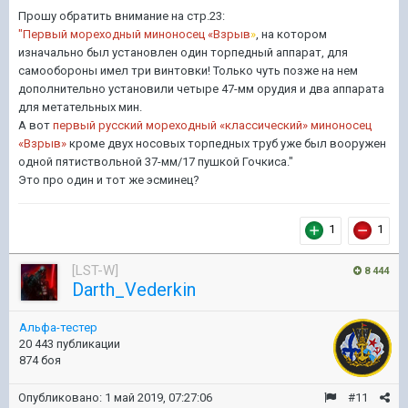
Прошу обратить внимание на стр.23:
"Первый мореходный миноносец «Взрыв
»
, на котором
изначально был установлен один торпедный аппарат, для
самообороны имел три винтовки! Только чуть позже на нем
дополнительно установили четыре 47-мм орудия и два аппарата
для метательных мин.
А вот
первый русский мореходный «классический» миноносец
«Взрыв»
кроме двух носовых торпедных труб уже был вооружен
одной пятиствольной 37-мм/17 пушкой Гочкиса."
Это про один и тот же эсминец?
1
1
[LST-W]
8 444
Darth_Vederkin
Альфа-тестер
20 443 публикации
874 боя
Опубликовано:
1 май 2019, 07:27:06
#11