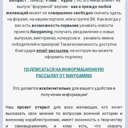
"Белфаст".
линкор
"Рома"
,
"Курбэ"
). Но это никак влияет на
выпуск "форумной" версии -
как и прежде любой
желающий
может ее
совершенно свободно
скачать здесь,
на форуме, на нашем портале, или в группе ВК. Как всегда у
вас есть
возможность первыми
узнавать новости
проекта
Navygaming,
получать уведомления о новых
выпусках, викторинах, конкурсов и... узнавать имена
победителей и призёров!
Такая возможность доступна
благодаря
email-рассылки
, на которую вы можете
оформить подписку:
ПОДПИСАТЬСЯ НА ИНФОРМАЦИОННУЮ
РАССЫЛКУ ОТ NAVYGAMING
Это делается
исключительно
для вашего удобства в
получении информации!
Наш
проект открыт
для всех желающих, кто хочет
высказать свое мнение по вопросам военной истории и
военному кораблестроению, имеет склонность к творчеству
и самовыражению, и кому есть, что сказать