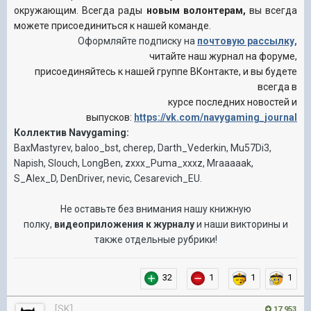
окружающим.
Всегда рады
новым волонтерам,
вы всегда
можете присоединиться к нашей команде.
Оформляйте подписку на
почтовую рассылку,
читайте наш журнал на форуме,
присоединяйтесь к нашей группе ВКонтакте, и вы будете
всегда в
курсе последних новостей и
выпусков:
https://vk.com/navygaming_journal
Коллектив Navygaming:
BaxMastyrev, baloo_bst, cherep, Darth_Vederkin, Mu57Di3,
Napish, Slouch, LongBen, zxxx_Puma_xxxz, Mraaaaak,
S_Alex_D, DenDriver, nevic, Cesarevich_EU.
Не оставьте без внимания нашу книжную
полку,
видеоприложения к журналу
и наши викторины и
также отдельные рубрик
и!
32
1
1
1
[SK]
17 953