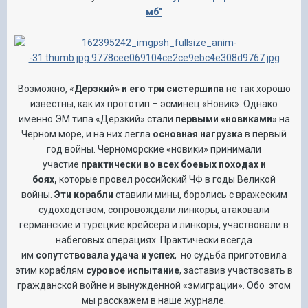
мб"
Возможно, «
Дерзкий» и его три систершипа
не так хорошо
известны, как их прототип – эсминец «Новик». Однако
именно ЭМ типа «Дерзкий» стали
первыми «новиками»
на
Черном море, и на них легла
основная нагрузка
в первый
год войны. Черноморские «новики» принимали
участие
практически во всех боевых походах и
боях,
которые провел российский ЧФ в годы Великой
войны.
Эти корабли
ставили мины, боролись с вражеским
судоходством, сопровождали линкоры, атаковали
германские и турецкие крейсера и линкоры, участвовали в
набеговых операциях. Практически всегда
им
сопутствовала удача и успех
, но судьба приготовила
этим кораблям
суровое испытание
, заставив участвовать в
гражданской войне и вынужденной «эмиграции». Обо этом
мы расскажем в наше журнале.