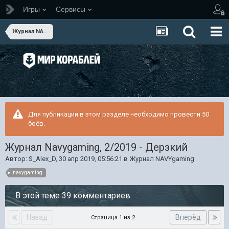
Игры
Сервисы
Журнал NAVYgaming
Для публикации в этом разделе необходимо провести 50
боёв.
Журнал Navygaming, 2/2019 - Дерзкий
Автор:
S_Alex_D
,
30 апр 2019, 05:56:21
в
Журнал NAVYgaming
navygaming
В этой теме 39 комментариев
Назад
Вперёд
Страница 1 из 2