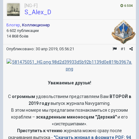
[NG-F]
6 504
S_Alex_D
Блогер
,
Коллекционер
6 602 публикации
14 868 боёв
Опубликовано:
30 апр 2019, 05:56:21
#1
Уважаемые друзья!
С
огромным
удовольствием
представляем Вам
ВТОРОЙ в
2019 году
выпуск журнала
Navygaming
.
В этом номере мы предлагаем познакомиться с русским
кораблем –
эскадренным миноносцем "Дерзкий"
и его
«систершипами».
Приступить к чтению
журнала можно сразу после
скачивания выпуска -
"Скачать журнал в формате PDF: 94