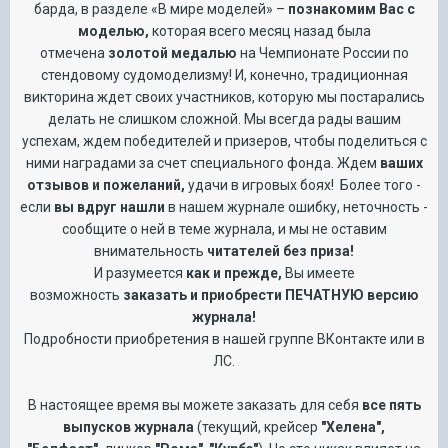
барда, в разделе «В мире моделей» –
познакомим Вас с
моделью,
которая всего месяц назад была
отмечена
золотой медалью
на Чемпионате России по
стендовому судомоделизму! И, конечно, традиционная
викторина ждет своих участников, которую мы постарались
делать не слишком сложной. Мы всегда рады вашим
успехам, ждем победителей и призеров, чтобы поделиться с
ними наградами за счет специального фонда. Ждем
ваших
отзывов и пожеланий,
удачи в игровых боях!
Более того -
если
вы вдруг нашли
в нашем журнале ошибку, неточность -
сообщите о ней в теме журнала, и мы не оставим
внимательность
читателей без приза!
И разумеется
как и прежде,
Вы имеете
возможность
заказать и приобрести ПЕЧАТНУЮ версию
журнала!
Подробности приобретения в нашей группе ВКонтакте или в
ЛС.
В настоящее время вы можете заказать для себя
все пять
выпусков журнала
(текущий, крейсер
"Хелена",