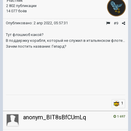
Участник
2 802 публикации
14 077 боёв
Опубликовано:
2 апр 2022, 05:57:31
#9
Тут флэшмоб какой?
В поддержку корабля, который не служил в итальянском флоте…
Зачем постить название: Гепард?
1
anonym_BIT8sBfCUmLq
1 697