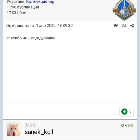
Участник,
Коллекционер
1 796 публикаций
17 034 боя
Опубликовано:
1 апр 2022, 13:39:39
#4
спасибо но нет,жду Майю.
3
[MSR]
6 545
sanek_kg1