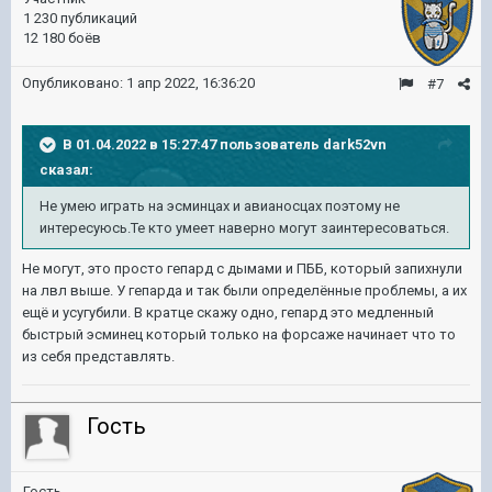
1 230 публикаций
12 180 боёв
Опубликовано:
1 апр 2022, 16:36:20
#7
В 01.04.2022 в 15:27:47 пользователь
dark52vn
сказал:
Не умею играть на эсминцах и авианосцах поэтому не
интересуюсь.Те кто умеет наверно могут заинтересоваться.
Не могут, это просто гепард с дымами и ПББ, который запихнули
на лвл выше. У гепарда и так были определённые проблемы, а их
ещё и усугубили. В кратце скажу одно, гепард это медленный
быстрый эсминец который только на форсаже начинает что то
из себя представлять.
Гость
Гость