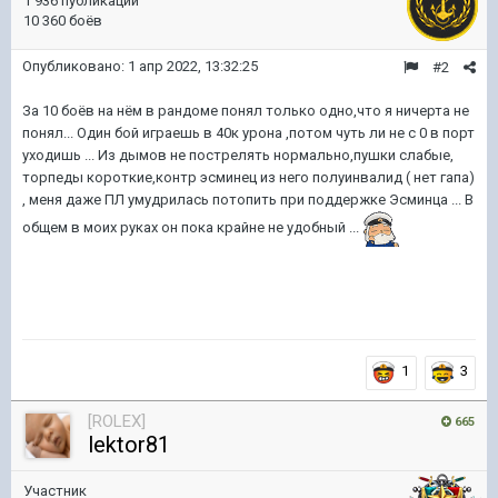
1 936 публикаций
10 360 боёв
Опубликовано:
1 апр 2022, 13:32:25
#2
За 10 боёв на нём в рандоме понял только одно,что я ничерта не
понял... Один бой играешь в 40к урона ,потом чуть ли не с 0 в порт
уходишь ... Из дымов не пострелять нормально,пушки слабые,
торпеды короткие,контр эсминец из него полуинвалид ( нет гапа)
, меня даже ПЛ умудрилась потопить при поддержке Эсминца ... В
общем в моих руках он пока крайне не удобный ...
1
3
[ROLEX]
665
lektor81
Участник