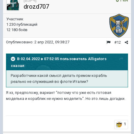
[BSP4]
1 934
drozd707
Участник
1 230 публикаций
12 180 боёв
Опубликовано:
2 апр 2022, 09:38:27
#12
В 02.04.2022 в 07:52:05 пользователь
Alligators
сказал:
Разработчики
какой смысл делать премом корабль
реально не служивший во флоте Италии?
Я хз, предположу, вариант "потому что уже есть готовая
моделька и кораблик не нужно моделить". Но это лишь догадки.
1