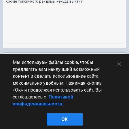
кроме токсичного рандома, некуда выйти?
Подписчики
0
×
Мы используем файлы cookie, чтобы
предлагать вам наилучший возможный
ПЕРЕЙТИ К СПИСКУ ТЕМ
контент и сделать использование сайта
Новости
максимально удобным. Нажимая кнопку
«Ок» и продолжая использовать сайт, Вы
соглашаетесь с
Политикой
конфиденциальности.
Стиль
OK
Powered by Invision Community