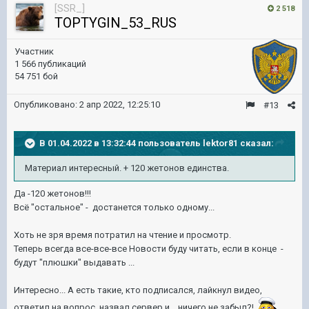
[SSR_]
2 518
TOPTYGIN_53_RUS
Участник
1 566 публикаций
54 751 бой
Опубликовано:
2 апр 2022, 12:25:10
#13
В 01.04.2022 в 13:32:44 пользователь
lektor81
сказал:
Материал интересный. + 120 жетонов единства.
Да -120 жетонов!!!
Всё "остальное" - достанется только одному...
Хоть не зря время потратил на чтение и просмотр.
Теперь всегда все-все-все Новости буду читать, если в конце -
будут "плюшки" выдавать ...
Интересно... А есть такие, кто подписался, лайкнул видео,
ответил на вопрос, назвал сервер и... ничего не забыл?!