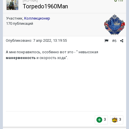
[RU-NA]
173
Torpedo1960Man
Участник,
Коллекционер
170 публикаций
Опубликовано:
7 апр 2022, 13:19:55
#6
А мне понравилось, особенно вот это - " невысокая
манервенность
и скорость хода".
3
3