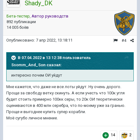
Shady_DK
Бета-тестер
,
Автор руководств
892 публикации
14 005 боёв
Опубликовано:
7 апр 2022, 13:18:11
#4
В 07.04.2022 в 13:12:38 пользователь
Ssomm_And_Son
сказал:
интересно
почем ОИ уйдут
Мне кажется, что даже не все лоты уйдут. Ну очень дорого.
Проще за свободу ветку скинуть. А если учесть что 100к угля
будет стоить примерно 100кк серы, то 20к ОИ теоретически
оцениваются в 400 млн серебра, что по-моему уже за гранью.
Проще и выгоднее купить супер корабли.
Моё сугубо личное мнение.
14
2