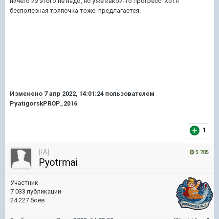
ничего из этого не надо, но уже какой-то прогресс. Хотя
бесполезная тряпочка тоже предлагается.
Изменено
7 апр 2022, 14:01:24
пользователем
PyatigorskPROP_2016
1
[IA]
5 705
Pyotrmai
Участник
7 033 публикации
24 227 боёв