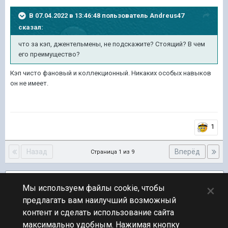
В 07.04.2022 в 13:46:48 пользователь
Andreus47
сказал:
что
за
кэп, джентельмены, не подскажите? Стоящий? В чем
его
преимущество
?
Кэп чисто фановый и коллекционный. Никаких особых навыков
он не имеет.
1
Назад
Вперёд
Страница 1 из 9
Подписчики
1
×
Мы используем файлы cookie, чтобы
предлагать вам наилучший возможный
ПЕРЕЙТИ К СПИСКУ ТЕМ
контент и сделать использование сайта
Новости
максимально удобным. Нажимая кнопку