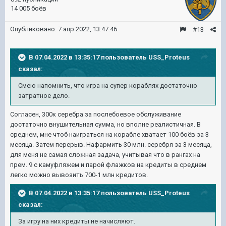
14 005 боёв
Опубликовано:
7 апр 2022, 13:47:46
#13
В 07.04.2022 в 13:35:17 пользователь
USS_Proteus
сказал:
Смею напомнить, что игра на супер кораблях достаточно
затратное
дел
о
.
Согласен, 300к серебра за послебоевое обслуживание
достаточно внушительная сумма, но вполне реалистичная. В
среднем, мне чтоб наиграться на корабле хватает 100 боёв за 3
месяца. Затем перерыв. Нафармить 30 млн. серебря за 3 месяца,
для меня не самая сложная задача, учитывая что в рангах на
прем. 9 с камуфляжем и парой флажков на кредиты в среднем
легко можно вывозить 700-1 млн кредитов.
В 07.04.2022 в 13:35:17 пользователь
USS_Proteus
сказал:
З
а
игру на них кредиты не начисляю
т
.