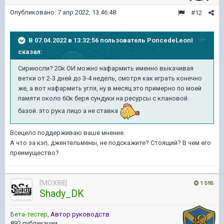
Опубликовано:
7 апр 2022, 13:46:48
#12
В 07.04.2022 в 13:32:56 пользователь
PoncedeLeonI
сказал:
Сириюсли? 20к ОИ можно нафармить именно выкачивая
ветки от 2-3 дней до 3-4 недель, смотря как играть конечно
же, а вот нафармить угля, ну в месяц это примерно по моей
памяти около 60к беря сундуки на ресурсы с клановой
базой. это рука лицо а не ставка
Всецело поддерживаю ваше мнение.
А что за кэп, джентельмены, не подскажите? Стоящий? В чем его
преимущество?
[MOX88]
1 595
Shady_DK
Бета-тестер
,
Автор руководств
892 публикации