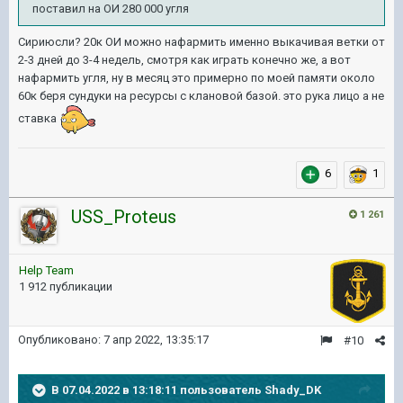
поставил на ОИ 280 000 угля
Сириюсли? 20к ОИ можно нафармить именно выкачивая ветки от
2-3 дней до 3-4 недель, смотря как играть конечно же, а вот
нафармить угля, ну в месяц это примерно по моей памяти около
60к беря сундуки на ресурсы с клановой базой. это рука лицо а не
ставка
6
1
USS_Proteus
1 261
Help Team
1 912 публикации
Опубликовано:
7 апр 2022, 13:35:17
#10
В 07.04.2022 в 13:18:11 пользователь
Shady_DK