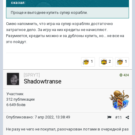
сказал:
Проще
и
выгоднее купить супер корабли.
Смею напомнить, что игра на супер кораблях достаточно
затратное дело. За игру на них кредиты не начисляют.
Разумеется, кредиты можно и за дублоны купить, но... не все на
это пойдут.
1
2
1
[SPRYT]
424
Shadowtranse
Участник
312 публикации
6 649 боёв
Опубликовано:
7 апр 2022, 13:38:49
#11
Не разу не чего не покупал, разочарован лотами в очередной раз