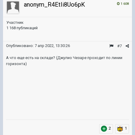
anonym_R4EtIi8Uo6pK
1 608
Участник
1 168 публикаций
Опубликовано:
7 апр 2022, 13:30:26
#7
А что еще есть на складе? (Джулио Чезаре проходит по линии
горизонта)
2
1