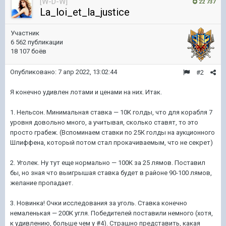
[W-D-W]
22 737
La_loi_et_la_justice
Участник
6 562 публикации
18 107 боёв
Опубликовано:
7 апр 2022, 13:02:44
#2
Я конечно удивлен лотами и ценами на них. Итак.
1. Нельсон. Минимальная ставка — 10К голды, что для корабля 7
уровня довольно много, а учитывая, сколько ставят, то это
просто грабеж. (Вспоминаем ставки по 25К голды на аукционного
Шлиффена, который потом стал прокачиваемым, что не секрет)
2. Уголек. Ну тут еще нормально — 100К за 25 лямов. Поставил
бы, но зная что выигрышая ставка будет в районе 90-100 лямов,
желание пропадает.
3. Новинка! Очки исследования за уголь. Ставка конечно
немаленькая — 200К угля. Победителей поставили немного (хотя,
к удивлению, больше чем у #4). Страшно представить, какая