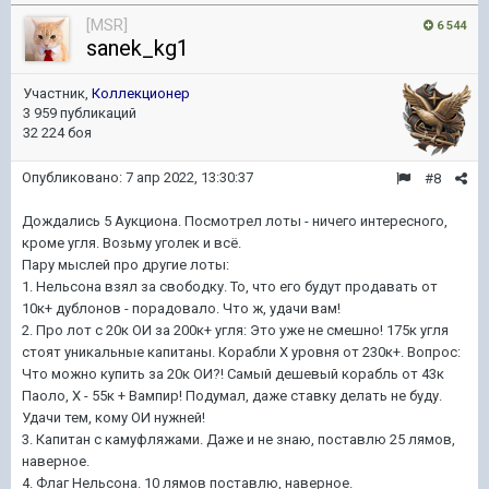
[MSR]
6 544
sanek_kg1
Участник,
Коллекционер
3 959 публикаций
32 224 боя
Опубликовано:
7 апр 2022, 13:30:37
#8
Дождались 5 Аукциона. Посмотрел лоты - ничего интересного,
кроме угля. Возьму уголек и всё.
Пару мыслей про другие лоты:
1. Нельсона взял за свободку. То, что его будут продавать от
10к+ дублонов - порадовало. Что ж, удачи вам!
2. Про лот с 20к ОИ за 200к+ угля: Это уже не смешно! 175к угля
стоят уникальные капитаны. Корабли Х уровня от 230к+. Вопрос:
Что можно купить за 20к ОИ?! Самый дешевый корабль от 43к
Паоло, Х - 55к + Вампир! Подумал, даже ставку делать не буду.
Удачи тем, кому ОИ нужней!
3. Капитан с камуфляжами. Даже и не знаю, поставлю 25 лямов,
наверное.
4. Флаг Нельсона. 10 лямов поставлю, наверное.