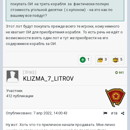
покупать
ОИ
на треть корабля за фактически полную
стоимость угольной
десятки
( с купоном) - на это как по
вашему все пойдут?
Этот лот будут покупать прежде всего те игроки, кому немного
не хватает ОИ для приобретения корабля. То есть речь не идёт о
возможности взять один лот и тут же приобрести на его
содержимое корабль за ОИ.
1
3
5
[7PIKE]
841
KLIZMA_7_LITROV
Участник
412 публикации
Опубликовано:
7 апр 2022, 14:00:43
#18
Ну вот. Хоть что-то приличное начали продавать. Мне лично