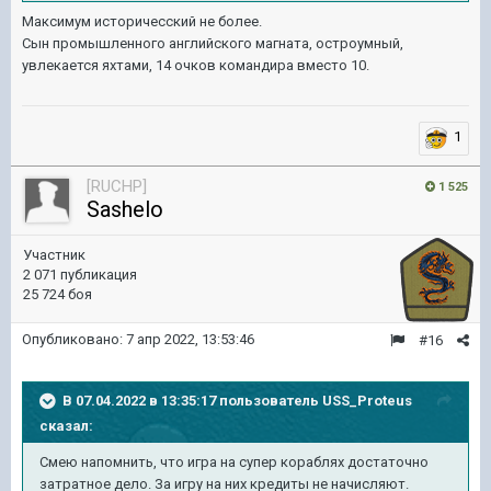
Максимум историчесский не более.
Сын промышленного английского магната, остроумный,
увлекается яхтами, 14 очков командира вместо 10.
1
[RUCHP]
1 525
Sashelo
Участник
2 071 публикация
25 724 боя
Опубликовано:
7 апр 2022, 13:53:46
#16
В 07.04.2022 в 13:35:17 пользователь
USS_Proteus
сказал:
Смею напомнить, что игра на супер кораблях достаточно
затратное дело. За игру на них кредиты не начисляют.