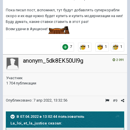
Пока писал пост, вспомнил, тут будут добавлять суперкорабли
скоро и их еще нужно будет купить и купить модернизации на них!
Буду думать, какие ставки ставить в этот раз!
Всем удачи в Аукционе!
7
1
1
1
anonym_5dk8EK50Ul9g
2 091
Участник
1 704 публикации
Опубликовано:
7 апр 2022, 13:32:56
#9
В 07.04.2022 в 13:02:44 пользователь
La_loi_et_la_justice
сказал: