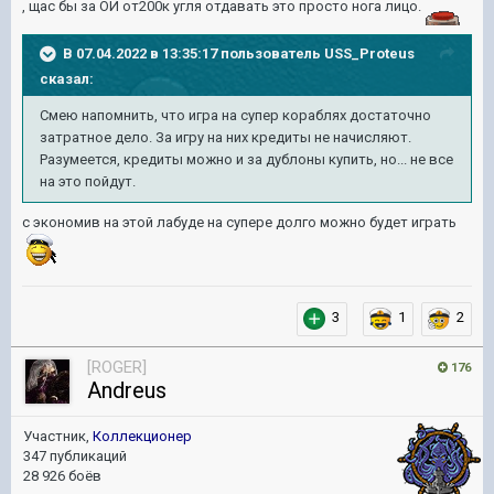
, щас бы за ОИ от200к угля отдавать это просто нога лицо.
В 07.04.2022 в 13:35:17 пользователь
USS_Proteus
сказал:
Смею напомнить, что игра на супер кораблях достаточно
затратное дело. За игру на них кредиты не начисляют.
Разумеется, кредиты можно и за дублоны купить, но... не все
на это пойдут.
с экономив на этой лабуде на супере долго можно будет играть
3
1
2
[ROGER]
176
Andreus
Участник,
Коллекционер
347 публикаций
28 926 боёв