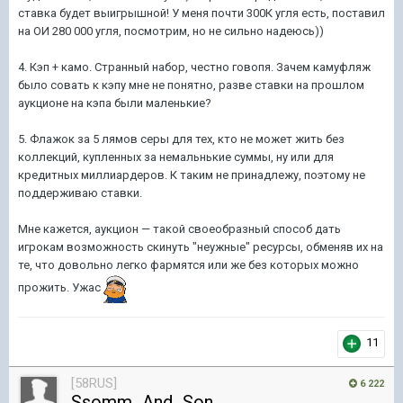
ставка будет выигрышной! У меня почти 300К угля есть, поставил
на ОИ 280 000 угля, посмотрим, но не сильно надеюсь))
4. Кэп + камо. Странный набор, честно говопя. Зачем камуфляж
было совать к кэпу мне не понятно, разве ставки на прошлом
аукционе на кэпа были маленькие?
5. Флажок за 5 лямов серы для тех, кто не может жить без
коллекций, купленных за немальнькие суммы, ну или для
кредитных миллиардеров. К таким не принадлежу, поэтому не
поддерживаю ставки.
Мне кажется, аукцион — такой своеобразный способ дать
игрокам возможность скинуть "неужные" ресурсы, обменяв их на
те, что довольно легко фармятся или же без которых можно
прожить. Ужас
11
[58RUS]
6 222
Ssomm_And_Son