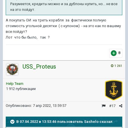
Разумеется, кредиты можно и за дублоны купить, но... не все
на это пойдут.
А покупать ОИ на треть корабля за фактически полную
стоимость угольной десятки ( с купоном) - на это как по вашему
все пойдут?
Лот что бы было, так ?
8
USS_Proteus
1 261
Help Team
1 912 публикации
Опубликовано:
7 апр 2022, 13:59:57
#17
В 07.04.2022 в 13:53:46 пользователь
Sashelo
сказал: