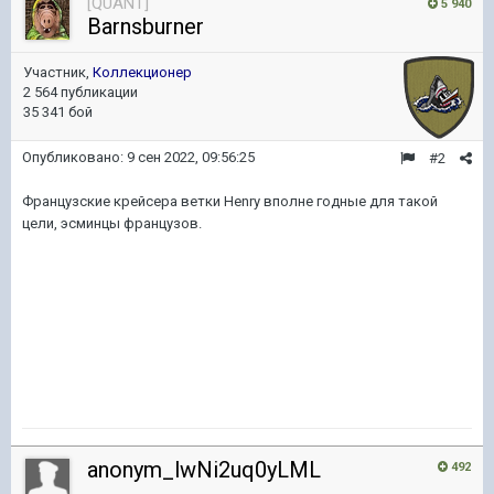
[QUANT]
5 940
Barnsburner
Участник,
Коллекционер
2 564 публикации
35 341 бой
Опубликовано:
9 сен 2022, 09:56:25
#2
Французские крейсера ветки Henry вполне годные для такой
цели, эсминцы французов.
anonym_lwNi2uq0yLML
492