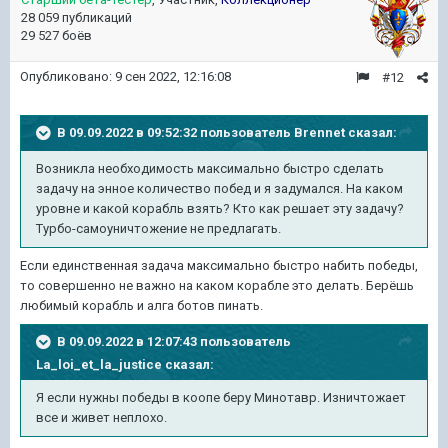
28 059 публикаций
29 527 боёв
Опубликовано:
9 сен 2022, 12:16:08
#12
В 09.09.2022 в 09:52:32 пользователь
Brennet
сказал:
Возникла необходимость максимально быстро сделать
задачу на энное количество побед и я задумался. На каком
уровне и какой корабль взять? Кто как решает эту задачу?
Турбо-самоуничтожение не предлагать.
Если единственная задача максимально быстро набить победы,
то совершенно не важно на каком корабле это делать. Берёшь
любимый корабль и алга ботов пинать.
В 09.09.2022 в 12:07:43 пользователь
La_loi_et_la_justice
сказал:
Я если нужны победы в коопе беру Минотавр. Изничтожает
все и живет неплохо.