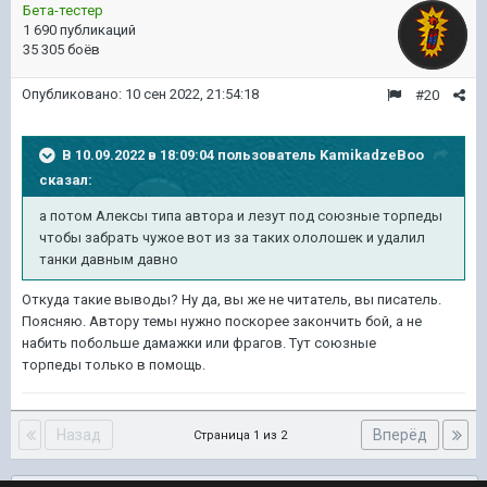
Бета-тестер
1 690 публикаций
35 305 боёв
Опубликовано:
10 сен 2022, 21:54:18
#20
В 10.09.2022 в 18:09:04 пользователь
KamikadzeBoo
сказал:
а потом Алексы типа автора и лезут под союзные торпеды
чтобы забрать чужое вот из за таких ололошек и удалил
танки давным давно
Откуда такие выводы? Ну да, вы же не читатель, вы писатель.
Поясняю. Автору темы нужно поскорее закончить бой, а не
набить побольше дамажки или фрагов. Тут союзные
торпеды только в помощь.
Назад
Вперёд
Страница 1 из 2