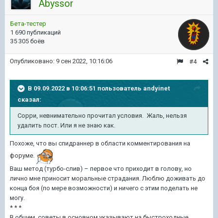
Abyssor
Бета-тестер
1 690 публикаций
35 305 боёв
Опубликовано:
9 сен 2022, 10:16:06
#4
В 09.09.2022 в 10:06:51 пользователь
andyinet
сказал:
Сорри, невнимательно прочитал условия. Жаль, нельзя
удалить п
ост. Или я не знаю как.
Похоже, что вы спидраннер в области комментирования на
форуме.
Ваш метод (турбо-слив) – первое что приходит в голову, но
лично мне приносит моральные страдания. Люблю доживать до
конца боя (по мере возможности) и ничего с этим поделать не
могу.
* * *
В общем, советы в основном указывают на быстроходные