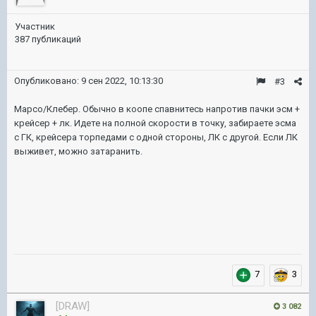
Участник
387 публикаций
Опубликовано:
9 сен 2022, 10:13:30
#3
Марсо/Клебер. Обычно в коопе спавнитесь напротив пачки эсм +
крейсер + лк. Идете на полной скорости в точку, забираете эсма
с ГК, крейсера торпедами с одной стороны, ЛК с другой. Если ЛК
выживет, можно затаранить.
7
3
[DRAW]
3 082