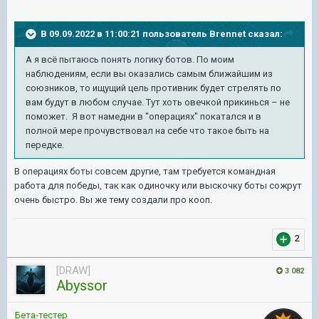
В 09.09.2022 в 11:00:21 пользователь
Brennet
сказал:
А я всё пытаюсь понять логику ботов. По моим
наблюдениям, если вы оказались самым ближайшим из
союзников, то ищущий цель противник будет стрелять по
вам будут в любом случае. Тут хоть овечкой прикинься – не
поможет. Я вот намедни в "операциях" покатался и в
полной мере прочувствовал на себе что такое быть на
передке.
В операциях боты совсем другие, там требуется командная
работа для победы, так как одиночку или выскочку боты сожрут
очень быстро. Вы же тему создали про кооп.
2
[DRAW]
3 082
Abyssor
Бета-тестер