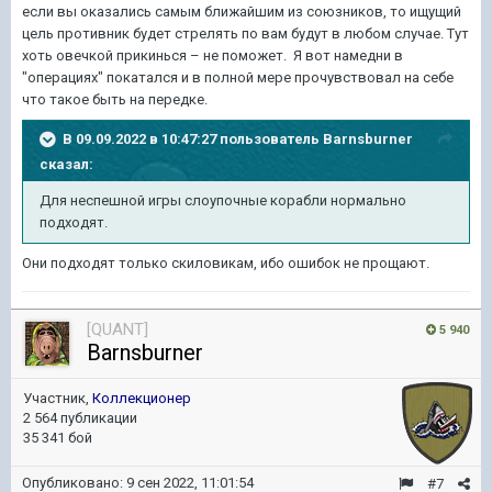
если вы оказались самым ближайшим из союзников, то ищущий
цель противник будет стрелять по вам будут в любом случае. Тут
хоть овечкой прикинься – не поможет. Я вот намедни в
"операциях" покатался и в полной мере прочувствовал на себе
что такое быть на передке.
В 09.09.2022 в 10:47:27 пользователь
Barnsburner
сказал:
Для неспешной игры слоупочные корабли нормально
подходят.
Они подходят только скиловикам, ибо ошибок не прощают.
[QUANT]
5 940
Barnsburner
Участник,
Коллекционер
2 564 публикации
35 341 бой
Опубликовано:
9 сен 2022, 11:01:54
#7