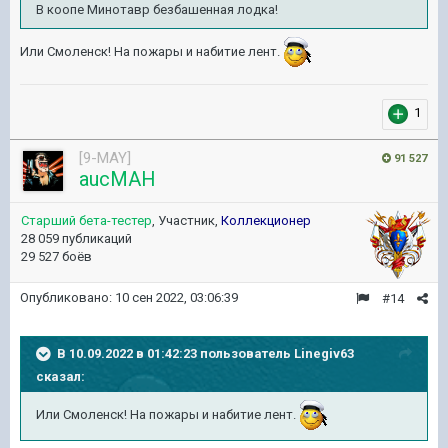
В коопе Минотавр безбашенная лодка!
Или Смоленск! На пожары и набитие лент.
1
[9-MAY]
91 527
aucMAH
Старший бета-тестер
, Участник,
Коллекционер
28 059 публикаций
29 527 боёв
Опубликовано:
10 сен 2022, 03:06:39
#14
В 10.09.2022 в 01:42:23 пользователь
Linegiv63
сказал:
Или Смоленск! На пожары и набитие лент.