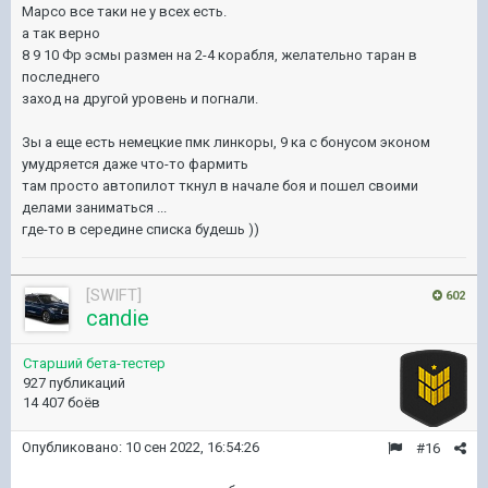
Марсо все таки не у всех есть.
а так верно
8 9 10 Фр эсмы размен на 2-4 корабля, желательно таран в
последнего
заход на другой уровень и погнали.
Зы а еще есть немецкие пмк линкоры, 9 ка с бонусом эконом
умудряется даже что-то фармить
там просто автопилот ткнул в начале боя и пошел своими
делами заниматься ...
где-то в середине списка будешь ))
[SWIFT]
602
candie
Старший бета-тестер
927 публикаций
14 407 боёв
Опубликовано:
10 сен 2022, 16:54:26
#16