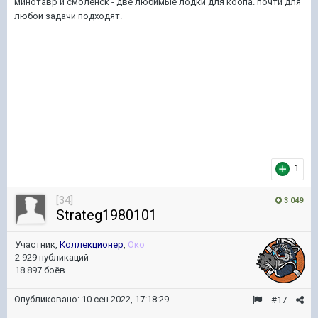
минотавр и смоленск - две любимые лодки для коопа. почти для
любой задачи подходят.
1
[34]
3 049
Strateg1980101
Участник,
Коллекционер
,
Око
2 929 публикаций
18 897 боёв
Опубликовано:
10 сен 2022, 17:18:29
#17