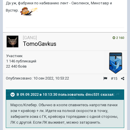
Да уж, фабрики по набиванию лент - Смоленск, Минотавр и
Вустер.
[GANG]
2 160
TomoGavkus
Участник
1 146 публикаций
22 440 боёв
Опубликовано:
10 сен 2022, 10:53:22
#15
В 09.09.2022 в 10:13:30 пользователь
dmc531
сказал:
Марсо
/Клебер. Обычно в коопе спавнитесь напротив пачки
эсм + крейсер + лк. Идете на полной скорости в точку,
забираете эсма с ГК, крейсера торпедами с одной стороны,
ЛК с другой. Если ЛК выживет, можно затаранить
.