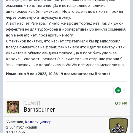
эсминцы. Что ж, логично. Да и потенциальное наличие
авианосцев как бы намекает… Но это ещё надо выжить, пройдя
через основную атакующую волну.
А вот насчёт Рагнара… У него же вроде торпед нет. Так ли уж он
эффективен для турбо-боёв в кооперативе? Возникли сомнения,
но у меня его нет, проверить не могу.
С тактикой понятно, что насчёт стратегии? Я бы предположил
всегда смещаться на фланг, так как всё что идёт по центру и так
окажется в общекомандном фокусе. Да в борт бить удобнее.
Короче – скорость решает (а значит только старшие уровни?).
Увы, слоупочным корабликам в WoWs всё менее и менее уютно.
Изменено
9 сен 2022, 10:36:19
пользователем Brennet
1
[QUANT]
5 940
Barnsburner
Участник,
Коллекционер
2 564 публикации
35 341 бой