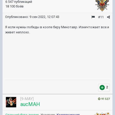
6 547 публикаций
18 100 боёв
Опубликовано:
9 сен 2022, 12:07:43
#11
Я если нужны победы в коопе беру Минотавр. Изничтожает все и
живет неплохо.
2
[9-MAY]
91 527
aucMAH
Старший бета-тестер
, Участник,
Коллекционер