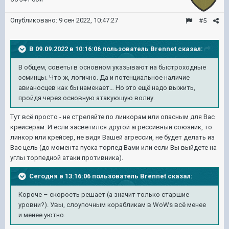
Опубликовано:
9 сен 2022, 10:47:27
#5
В 09.09.2022 в 10:16:06 пользователь
Brennet
сказал:
В общем, советы в основном указывают на быстроходные
эсминцы. Что ж, логично. Да и потенциальное наличие
авианосцев как бы намекает… Но это ещё надо выжить,
пройдя через основную атакующую волну.
Тут всё просто - не стреляйте по линкорам или опасным для Вас
крейсерам. И если засветился другой агрессивный союзник, то
линкор или крейсер, не видя Вашей агрессии, не будет делать из
Вас цель (до момента пуска торпед Вами или если Вы выйдете на
углы торпедной атаки противника).
Сегодня в 13:16:06 пользователь Brennet сказал:
Короче – скорость решает (а значит только старшие
уровни?). Увы, слоупочным корабликам в WoWs всё менее
и менее уютно.