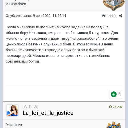
21 098 боёв
Опубликовано:
9 сен 2022, 11:44:14
#10
Когда мне нужно выполнить в коопе задания на победы, я
обычно беру Николаса, американский эсминец 5-го уровня. Для
меня он очень весёлый и дарит игру "на расслабоне", что очень
ценно после безумия случайных боёв. В этом эсминце я ценю
большое количество торпед с обоих бортов с быстрой
перезарядкой. Можно весело пикировать на отвлечённых
союзниками ботов.
2
[W-D-W]
22 705
La_loi_et_la_justice
Участник