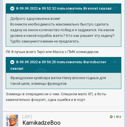
В 09.09.2022 в 09:52:32 пользователь
Brennet
сказал:
Доброго здоровьечка всем!
Возникла необходимость максимально быстро сделать
задачу на энное количество побед и я задумался. На каком
уровне и какой корабль взять? Кто как решает эту задачу?
Турбо-самоуничтожение не предлагать.
ЛК 8 лучше всего Тирп или Масса с ПМК командиром.
В 09.09.2022 в 09:56:25 пользователь
Barnsburner
сказал:
Французские крейсера ветки Henry вполне годные для
такой цели, эсминцы французов.
Эсминцы в операциях ни о чем. Слишком мало ХП, а боты
замечательно фокусят, одна ошибка и в порт.
[JDF]
1 812
KamikadzeBoo