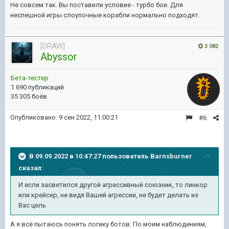
Не совсем так. Вы поставили условие - турбо бои. Для
неспешной игры слоупочные корабли нормально подходят.
[DRAW]
3 082
Abyssor
Бета-тестер
1 690 публикаций
35 305 боёв
Опубликовано:
9 сен 2022, 11:00:21
#6
В 09.09.2022 в 10:47:27 пользователь
Barnsburner
сказал:
И если засветился другой агрессивный союзник, то линкор
или крейсер, не видя Вашей агрессии, не будет делать из
Вас цель
А я всё пытаюсь понять логику ботов. По моим наблюдениям,