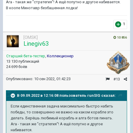
Ага - такая же "стратегия"! А ещё попутно и другое набивается.
В коопе Минотавр безбашенная лодка!
1
[OMSK]
10 856
Linegiv63
Старший бета-тестер
,
Коллекционер
13 130 публикаций
24 699 боёв
Опубликовано:
10 сен 2022, 01:42:23
#13
В 09.09.2022 в 12:16:08 пользователь
runSIG
сказал:
Если единственная задача максимально быстро набить
победы, то совершенно не важно на каком корабле это
делать. Берёшь любимый корабль и алга ботов пинать.
Ага - такая же "стратегия"! А ещё попутно и другое
набивается.