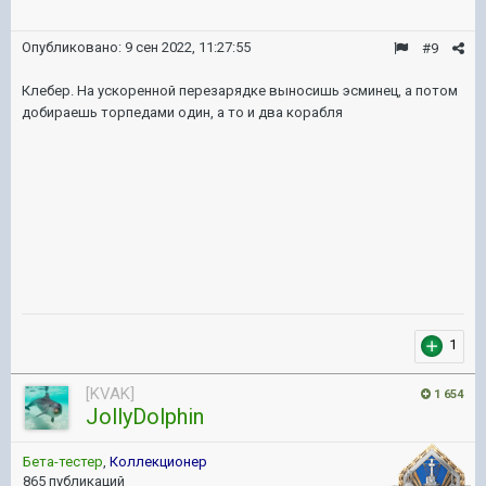
Опубликовано:
9 сен 2022, 11:27:55
#9
Клебер. На ускоренной перезарядке выносишь эсминец, а потом
добираешь торпедами один, а то и два корабля
1
[KVAK]
1 654
JollyDolphin
Бета-тестер
,
Коллекционер
865 публикаций