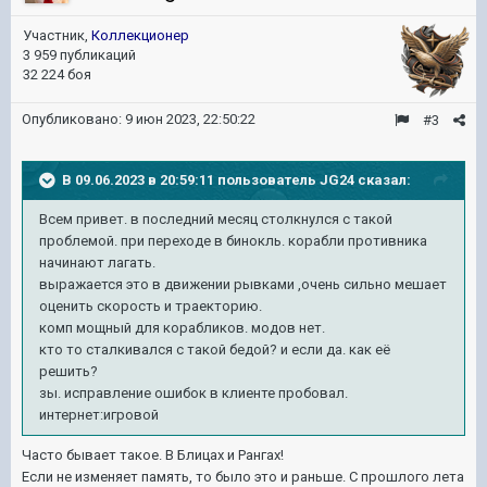
Участник,
Коллекционер
3 959 публикаций
32 224 боя
Опубликовано:
9 июн 2023, 22:50:22
#3
В 09.06.2023 в 20:59:11 пользователь
JG24
сказал:
Всем привет. в последний месяц столкнулся с такой
проблемой. при переходе в бинокль. корабли противника
начинают лагать.
выражается это в движении рывками ,очень сильно мешает
оценить скорость и траекторию.
комп мощный для корабликов. модов нет.
кто то сталкивался с такой бедой? и если да. как её
решить?
зы. исправление ошибок в клиенте пробовал.
интернет:игровой
Часто бывает такое. В Блицах и Рангах!
Если не изменяет память, то было это и раньше. С прошлого лета