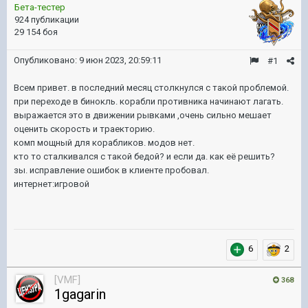
Бета-тестер
924 публикации
29 154 боя
Опубликовано:
9 июн 2023, 20:59:11
#1
Всем привет. в последний месяц столкнулся с такой проблемой.
при переходе в бинокль. корабли противника начинают лагать.
выражается это в движении рывками ,очень сильно мешает
оценить скорость и траекторию.
комп мощный для корабликов. модов нет.
кто то сталкивался с такой бедой? и если да. как её решить?
зы. исправление ошибок в клиенте пробовал.
интернет:игровой
6
2
[VMF]
368
1gagarin