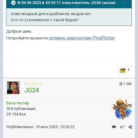
В 09.06.2023 в 20:59:11 пользователь
JG24
сказал:
комп
мощный для корабликов. модов нет.
кто то сталкивался
с такой бедой
?
Добрый день.
сетевую диагностику PingPlotter
.
Попробуйте провести
1
[WOKOU]
1 065
JG24
Бета-тестер
924 публикации
29 154 боя
Опубликовано:
10 июн 2023, 10:26:22
#7