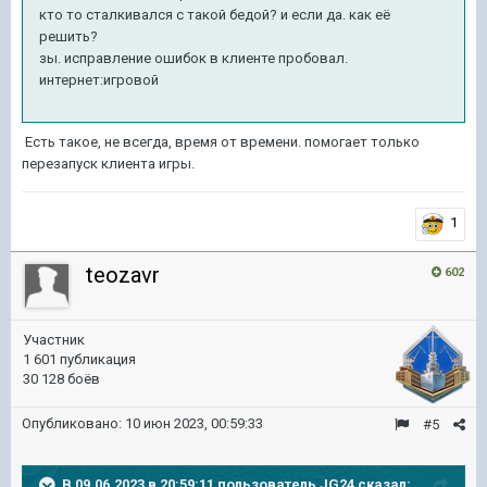
кто то сталкивался с такой бедой? и если да. как её
решить?
зы. исправление ошибок в клиенте пробовал.
интернет:игровой
Есть такое, не всегда, время от времени. помогает только
перезапуск клиента игры.
1
teozavr
602
Участник
1 601 публикация
30 128 боёв
Опубликовано:
10 июн 2023, 00:59:33
#5
В 09.06.2023 в 20:59:11 пользователь
JG24
сказал: