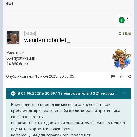
еще.
2
[KOM]
1 526
wanderingbullet_
Участник
664 публикации
14 860 боёв
Опубликовано:
10 июн 2023, 00:33:05
#4
В 09.06.2023 в 20:59:11 пользователь
JG24
сказал:
Всем привет. в последний месяц столкнулся с такой
проблемой. при переходе в бинокль. корабли противника
начинают лагать.
выражается это в движении рывками ,очень сильно мешает
оценить скорость и траекторию.
комп мощный для корабликов. модов нет.