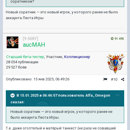
соратником?
Новый соратник — это новый игрок, у которого ранее не было
аккаунта Леста Игры.
[9-MAY]
91 495
aucMAH
Старший бета-тестер
, Участник,
Коллекционер
28 054 публикации
29 527 боёв
Опубликовано:
15 янв 2025, 06:49:26
#10
В 15.01.2025 в 06:46:07 пользователь
Alfa_Omegon
сказал:
Новый соратник — это новый игрок, у которого ранее не
было аккаунта Леста Игры.
Т.е. даже оголтелый и матёрый танкист (не разу не совавший