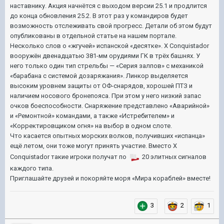
наставнику. Акция начнётся с выходом версии 25.1 и продлится
до конца обновления 25.2. В этот раз у командиров будет
возможность отслеживать свой прогресс. Детали об этом будут
опубликованы в отдельной статье на нашем портале.
Несколько слов о «жгучей» испанской «десятке».
X Conquistador
вооружён двенадцатью 381-мм орудиями ГК в трёх башнях. У
него только один тип стрельбы — «Серия залпов» с механикой
«барабана с системой дозаряжания». Линкор выделяется
высоким уровнем защиты от ОФ-снарядов, хорошей ПТЗ и
наличием носового бронепояса. При этом у него низкий запас
очков боеспособности. Снаряжение представлено «Аварийной»
и «Ремонтной» командами, а также «Истребителем» и
«Корректировщиком огня» на выбор в одном слоте.
Что касается опытных морских волков, получивших «испанца»
ещё летом, они тоже могут принять участие. Вместо
X
Conquistador
такие игроки получат по
20
элитных сигналов
каждого типа.
Приглашайте друзей и покоряйте моря «Мира кораблей» вместе!
3
2
1