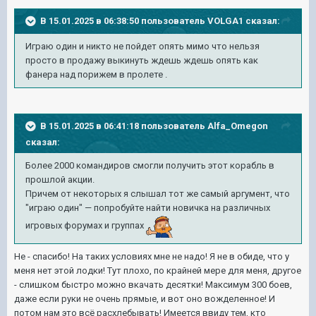
В 15.01.2025 в 06:38:50 пользователь
VOLGA1
сказал:
Играю один и никто не пойдет опять мимо что нельзя
просто в продажу выкинуть ждешь ждешь опять как
фанера над порижем в пролете .
В 15.01.2025 в 06:41:18 пользователь
Alfa_Omegon
сказал:
Более 2000 командиров смогли получить этот корабль в
прошлой акции.
Причем от некоторых я слышал тот же самый аргумент, что
"играю один" — попробуйте найти новичка на различных
игровых форумах и группах
Не - спасибо! На таких условиях мне не надо! Я не в обиде, что у
меня нет этой лодки! Тут плохо, по крайней мере для меня, другое
- слишком быстро можно вкачать десятки! Максимум 300 боев,
даже если руки не очень прямые, и вот оно вожделенное! И
потом нам это всё расхлебывать! Имеется ввиду тем, кто