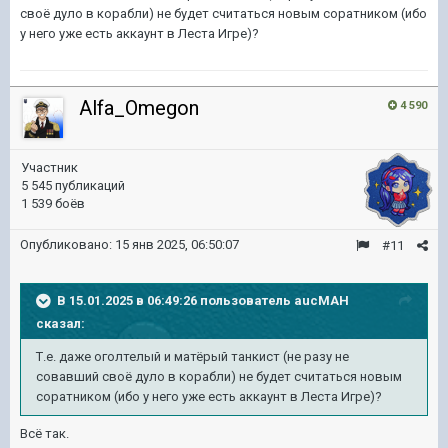
своё дуло в корабли) не будет считаться новым соратником (ибо
у него уже есть аккаунт в Леста Игре)?
Alfa_Omegon
4 590
Участник
5 545 публикаций
1 539 боёв
Опубликовано:
15 янв 2025, 06:50:07
#11
В 15.01.2025 в 06:49:26 пользователь
aucMAH
сказал:
Т.е. даже оголтелый и матёрый танкист (не разу не
совавший своё дуло в корабли) не будет считаться новым
соратником (ибо у него уже есть аккаунт в Леста Игре)?
Всё так.