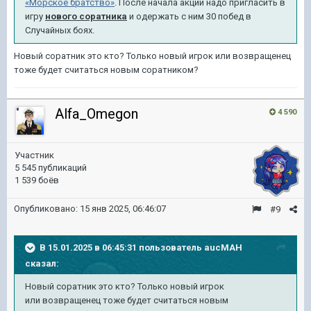
«Морское братство»
. После начала акции надо пригласить в
игру
нового соратника
и одержать с ним 30 побед в
Случайных боях.
Новый соратник это кто? Только новый игрок или возвращенец
тоже будет считаться новым соратником?
Alfa_Omegon
4 590
Участник
5 545 публикаций
1 539 боёв
Опубликовано:
15 янв 2025, 06:46:07
#9
В 15.01.2025 в 06:45:31 пользователь
aucMAH
сказал:
Новый соратник это кто? Только новый игрок
или возвращенец тоже будет считаться новым