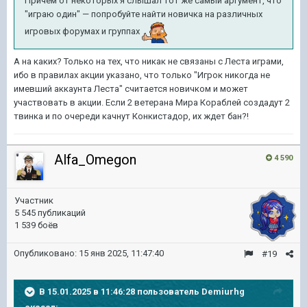
Причем от некоторых я слышал тот же самый аргумент, что
"играю один" — попробуйте найти новичка на различных
игровых форумах и группах
А на каких? Только на тех, что никак не связаны с Леста играми,
ибо в правилах акции указано, что только "Игрок никогда не
имевший аккаунта Леста" считается новичком и может
участвовать в акции. Если 2 ветерана Мира Кораблей создадут 2
твинка и по очереди качнут Конкистадор, их ждет бан?!
Alfa_Omegon
4 590
Участник
5 545 публикаций
1 539 боёв
Опубликовано:
15 янв 2025, 11:47:40
#19
В 15.01.2025 в 11:46:28 пользователь
Demiurhg