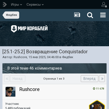
Игры
Сервисы
Фидбек
[25.1-25.2] Возвращение Conquistador
Автор:
Rushcore
,
15 янв 2025, 04:46:00
в
Фидбек
В этой теме 46 комментариев
Назад
Вперёд
Страница 1 из 3
Rushcore
11 678
Участник
5 489 публикаций