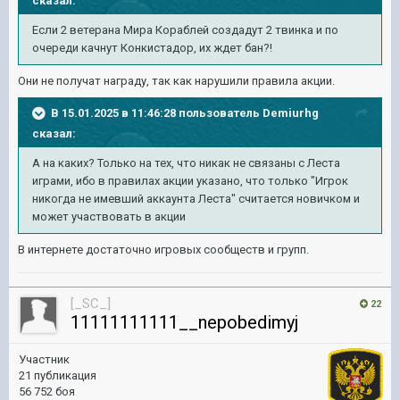
сказал:
Если 2 ветерана Мира Кораблей создадут 2 твинка и по
очереди качнут Конкистадор, их ждет бан?!
Они не получат награду, так как нарушили правила акции.
В 15.01.2025 в 11:46:28 пользователь
Demiurhg
сказал:
А на каких? Только на тех, что никак не связаны с Леста
играми, ибо в правилах акции указано, что только "Игрок
никогда не имевший аккаунта Леста" считается новичком и
может участвовать в акции
В интернете достаточно игровых сообществ и групп.
[_SC_]
22
11111111111__nepobedimyj
Участник
21 публикация
56 752 боя