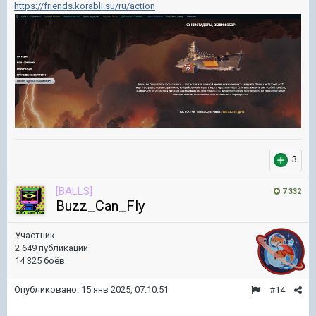
https://friends.korabli.su/ru/action
3
[BALLS]
7 332
Buzz_Can_Fly
Участник
2 649 публикаций
14 325 боёв
Опубликовано:
15 янв 2025, 07:10:51
#14