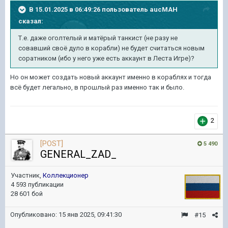
В 15.01.2025 в 06:49:26 пользователь
aucMAH
сказал:
Т.е. даже оголтелый и матёрый танкист (не разу не
совавший своё дуло в корабли) не будет считаться новым
соратником (ибо у него уже есть аккаунт в Леста Игре)?
Но он может создать новый аккаунт именно в кораблях и тогда
всё будет легально, в прошлый раз именно так и было.
2
[POST]
5 490
GENERAL_ZAD_
Участник,
Коллекционер
4 593 публикации
28 601 бой
Опубликовано:
15 янв 2025, 09:41:30
#15