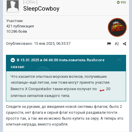
[-CFH-]
915
SleepCowboy
Участник
421 публикация
10 286 боёв
Опубликовано:
15 янв 2025, 06:35:37
#2
В 15.01.2025 в 04:46:00 пользователь
Rushcore
сказал:
Что касается
опытных морских волков, получивших
«испанца» ещё летом, они тоже могут принять участие.
Вместо
X Conquistador
такие
игроки получа
т по
2
0
элитных сигналов каждого типа.
Следите за руками, до введения новой системы флагов, было 2
сущности, нет флага и серый флаг который раздавали почти
просто так, а так же их можно было купить за серу. А теперь это
элитная награда, вместо корабля.