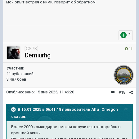
мой опыт встреч с ними, говорит об обратном...
2
[GSPK]
11
Demiurhg
Участник
11 публикаций
3 487 боёв
Опубликовано:
15 янв 2025, 11:46:28
#18
В 15.01.2025 в 06:41:18 пользователь
Alfa_Omegon
сказал:
Более 2000 командиров смогли получить этот корабль в
прошлой акции.