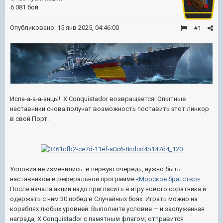
6 081 бой
Опубликовано:
15 янв 2025, 04:46:00
#1
Испа-а-а-а-анцы!
X Conquistador
возвращается! Опытные
наставники снова получат возможность поставить этот линкор
в свой Порт.
Условия не изменились: в первую очередь, нужно быть
наставником в реферальной программе
«Морское братство»
.
После начала акции надо пригласить в игру нового соратника и
одержать с ним 30 побед в Случайных боях. Играть можно на
кораблях любых уровней. Выполните условие — и заслуженная
награда,
X Conquistador
с памятным флагом, отправится