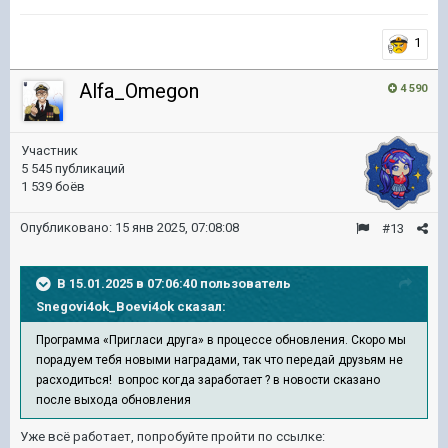
1
Alfa_Omegon
4 590
Участник
5 545 публикаций
1 539 боёв
Опубликовано:
15 янв 2025, 07:08:08
#13
В 15.01.2025 в 07:06:40 пользователь
Snegovi4ok_Boevi4ok
сказал:
Программа «Пригласи друга» в процессе обновления. Скоро мы
порадуем тебя новыми наградами, так что передай друзьям не
расходиться! вопрос когда заработает ? в новости сказано
после выхода обновления
Уже всё работает, попробуйте пройти по ссылке: