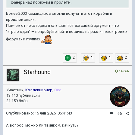
фанера над порижем в пролете .
Более 2000 командиров смогли получить этот корабль в
прошлой акции.
Причем от некоторых я слышал тот же самый аргумент, что
"играю один" — попробуйте найти новичка на различных игровых
форумах и группах
2
1
1
2
Starhound
14 666
Участник,
Коллекционер
,
Око
13 110 публикаций
21 159 боёв
Опубликовано:
15 янв 2025, 06:41:43
#6
А вопрос, можно ли твинком, качнуть?