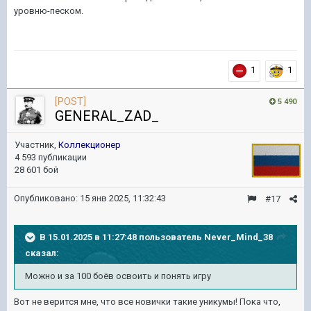
уровню-песком.
1
1
[POST]
5 490
GENERAL_ZAD_
Участник,
Коллекционер
4 593 публикации
28 601 бой
Опубликовано:
15 янв 2025, 11:32:43
#17
В 15.01.2025 в 11:27:48 пользователь
Never_Mind_38
сказал:
Можно и за 100 боёв освоить и понять игру
Вот не верится мне, что все новички такие уникумы! Пока что,