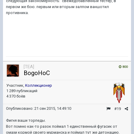
следующая закономерность: свежедобавленный тестер, в
первом же бою. первым или вторым залпом ваншотил
противника.
[TEA]
800
BogoHoC
Участник,
Коллекционер
1 289 публикаций
4 370 боёв
Опубликовано:
21 сен 2015, 14:49:10
#19
Фигня ваши торпеды.
Вот помню как-то разок поймал 1 единственный фугасик от
омахи кормой своего мурманска и поймал тут же детонацию.