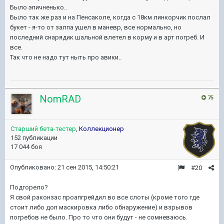
Было эпичненько..
Было так же раз и на Пенсаколе, когда с 18км линкорчик послал
букет - я-то от залпа ушел в маневр, все нормально, но
последний снарядик шальной влетел в корму и в арт погреб. И
все.
Так что не надо тут ныть про авики..
NomRAD
75
Старший бета-тестер
,
Коллекционер
152 публикации
17 044 боя
Опубликовано:
21 сен 2015, 14:50:21
#20
Подгорело?
Я свой раконзас проапгрейдил во все слоты (кроме того где
стоит либо доп маскировка либо обнаружение) и взрывов
погребов не было. Про то что они будут - не сомневаюсь.