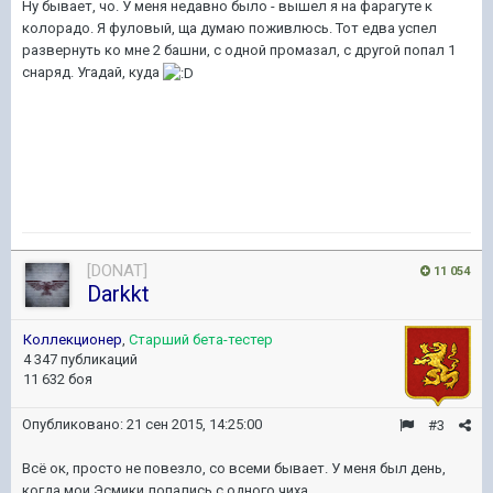
Ну бывает, чо. У меня недавно было - вышел я на фарагуте к
колорадо. Я фуловый, ща думаю поживлюсь. Тот едва успел
развернуть ко мне 2 башни, с одной промазал, с другой попал 1
снаряд. Угадай, куда
[DONAT]
11 054
Darkkt
Коллекционер
,
Старший бета-тестер
4 347 публикаций
11 632 боя
Опубликовано:
21 сен 2015, 14:25:00
#3
Всё ок, просто не повезло, со всеми бывает. У меня был день,
когда мои Эсмики лопались с одного чиха.