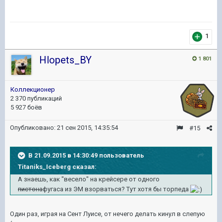
1
Hlopets_BY
1 801
Коллекционер
2 370 публикаций
5 927 боёв
Опубликовано:
21 сен 2015, 14:35:54
#15
В 21.09.2015 в 14:30:49 пользователь
Titaniks_Iceberg сказал:
А знаешь, как "весело" на крейсере от одного
пистона
фугаса из ЭМ взорваться? Тут хотя бы торпеда
Один раз, играя на Сент Луисе, от нечего делать кинул в слепую