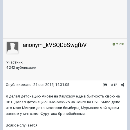
anonym_kVSQDbSwgfbV
2 788
Участник
4 242 публикации
Опубликовано:
21 сен 2015, 14:31:05
#12
Я делал детонацию Айове на Хацухару еще в бытность свою на
ЗБТ. Делал детонацию Нью-Мехико на Конго на ОБТ. Было дело
что мою Мицуки детонировали бомберы, Мурманск мой одним
залпом уничтожил Фурутака бронебойными.
Всякое случается.