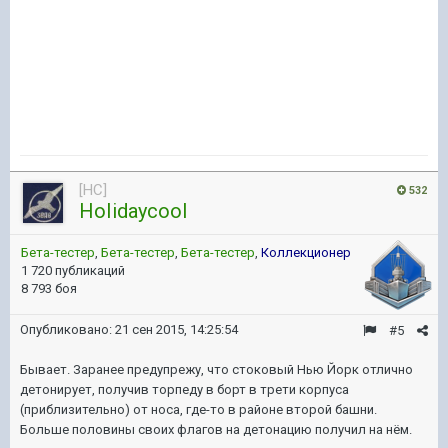
[HC]
532
HoIidaycooI
Бета-тестер
,
Бета-тестер
,
Бета-тестер
,
Коллекционер
1 720 публикаций
8 793 боя
Опубликовано:
21 сен 2015, 14:25:54
#5
Бывает. Заранее предупрежу, что стоковый Нью Йорк отлично
детонирует, получив торпеду в борт в трети корпуса
(приблизительно) от носа, где-то в районе второй башни.
Больше половины своих флагов на детонацию получил на нём.