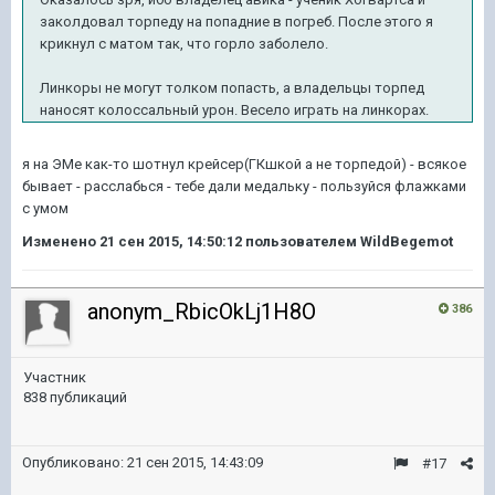
заколдовал торпеду на попадние в погреб. После этого я
крикнул с матом так, что горло заболело.
Линкоры не могут толком попасть, а владельцы торпед
наносят колоссальный урон. Весело играть на линкорах.
я на ЭМе как-то шотнул крейсер(ГКшкой а не торпедой) - всякое
бывает - расслабься - тебе дали медальку - пользуйся флажками
с умом
Изменено
21 сен 2015, 14:50:12
пользователем WildBegemot
anonym_RbicOkLj1H8O
386
Участник
838 публикаций
Опубликовано:
21 сен 2015, 14:43:09
#17