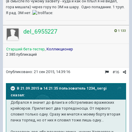
(в смысле по чужому засвету - куда и как он плыл я не видел,
гора мешала) через гору по ЭМ на шару. Одно попадание. 1 труп.
Я рад. ЭМ нет.
del_6955227
1 133
Старший бета-тестер
,
Коллекционер
2 385 публикаций
Опубликовано:
21 сен 2015, 14:39:16
#16
В 21.09.2015 в 14:21:35 пользователь 1234_sergi
сказал:
Добрался я значит до фланга и обстреливаю вражеских
крейсеров. Прилетают два торпедоносца. От первого
словил только одну. Сразу же мчатся к моему борту вторая
пачка торпед, но от них я словил тоже лишь одну...
Оказалось зря, ибо владелец авика - ученик Хогвартса и