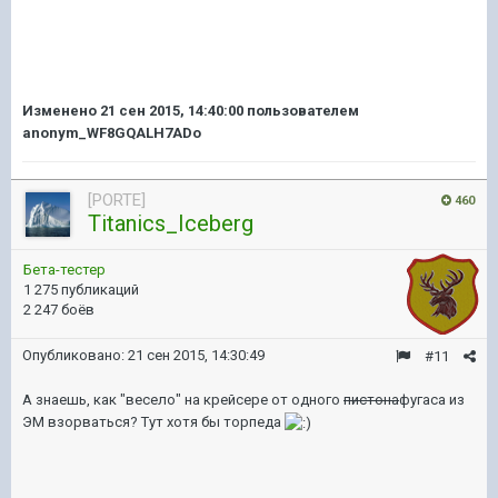
Изменено
21 сен 2015, 14:40:00
пользователем
anonym_WF8GQALH7ADo
[PORTE]
460
Titanics_Iceberg
Бета-тестер
1 275 публикаций
2 247 боёв
Опубликовано:
21 сен 2015, 14:30:49
#11
А знаешь, как "весело" на крейсере от одного
пистона
фугаса из
ЭМ взорваться? Тут хотя бы торпеда