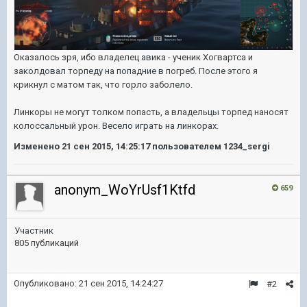
Оказалось зря, ибо владелец авика - ученик Хогвартса и
заколдовал торпеду на попадние в погреб. После этого я
крикнул с матом так, что горло заболело.
Линкоры не могут толком попасть, а владельцы торпед наносят
колоссальный урон. Весело играть на линкорах.
Изменено
21 сен 2015, 14:25:17
пользователем 1234_sergi
anonym_WoYrUsf1Ktfd
659
Участник
805 публикаций
Опубликовано:
21 сен 2015, 14:24:27
#2