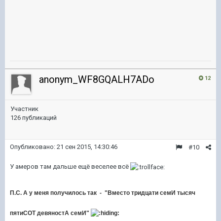
anonym_WF8GQALH7ADo
12
Участник
126 публикаций
Опубликовано:
21 сен 2015, 14:30:46
#10
У амеров там дальше ещё веселее всё
П.С. А у меня получилось так - "
Вместо тридцати семИ тысяч
пятиСОТ девяностА семИ
"