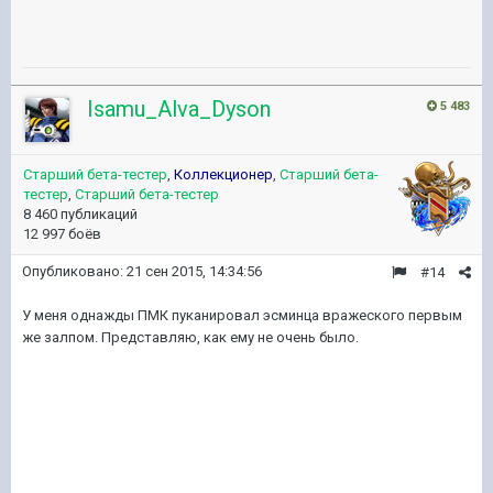
Isamu_Alva_Dyson
5 483
Старший бета-тестер
,
Коллекционер
,
Старший бета-
тестер
,
Старший бета-тестер
8 460 публикаций
12 997 боёв
Опубликовано:
21 сен 2015, 14:34:56
#14
У меня однажды ПМК пуканировал эсминца вражеского первым
же залпом. Представляю, как ему не очень было.