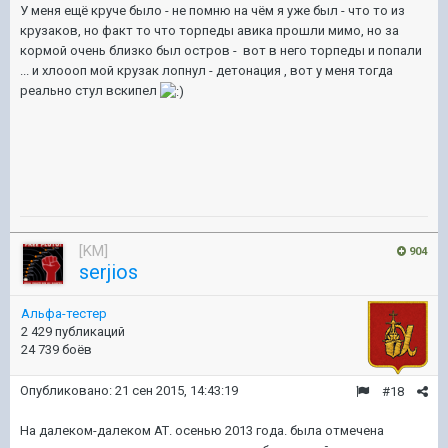
У меня ещё круче было - не помню на чём я уже был - что то из
крузаков, но факт то что торпеды авика прошли мимо, но за
кормой очень близко был остров - вот в него торпеды и попали
... и хлоооп мой крузак лопнул - детонация , вот у меня тогда
реально стул вскипел
[KM]
904
serjios
Альфа-тестер
2 429 публикаций
24 739 боёв
Опубликовано:
21 сен 2015, 14:43:19
#18
На далеком-далеком АТ. осенью 2013 года. была отмечена