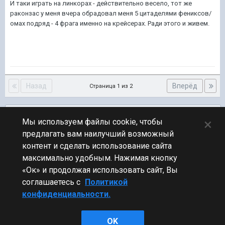
И таки играть на линкорах - действительно весело, тот же
раконзас у меня вчера обрадовал меня 5 цитаделями фениксов/
омах подряд - 4 фрага именно на крейсерах. Ради этого и живем.
Назад
Вперёд
Страница 1 из 2
Подписчики
0
×
Мы используем файлы cookie, чтобы
предлагать вам наилучший возможный
ПЕРЕЙТИ К СПИСКУ ТЕМ
контент и сделать использование сайта
Обсуждение Мира Кораблей
максимально удобным. Нажимая кнопку
«Ок» и продолжая использовать сайт, Вы
соглашаетесь с
Политикой
конфиденциальности.
Стиль
OK