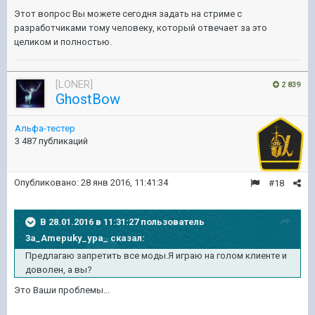
Этот вопрос Вы можете сегодня задать на стриме с
разработчиками тому человеку, который отвечает за это
целиком и полностью.
[LONER]
2 839
GhostBow
Альфа-тестер
3 487 публикаций
Опубликовано:
28 янв 2016, 11:41:34
#18
В 28.01.2016 в 11:31:27 пользователь
3a_Amepuky_ypa_ сказал:
Предлагаю запретить все моды.Я играю на голом клиенте и
доволен, а вы?
Это Ваши проблемы...