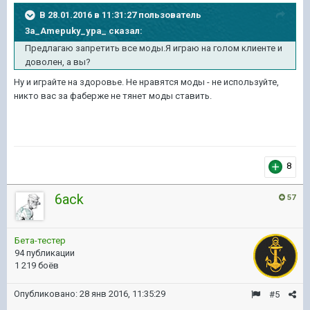
В 28.01.2016 в 11:31:27 пользователь
3a_Amepuky_ypa_ сказал:
Предлагаю запретить все моды.Я играю на голом клиенте и
доволен, а вы?
Ну и играйте на здоровье. Не нравятся моды - не используйте,
никто вас за фаберже не тянет моды ставить.
8
6ack
57
Бета-тестер
94 публикации
1 219 боёв
Опубликовано:
28 янв 2016, 11:35:29
#5