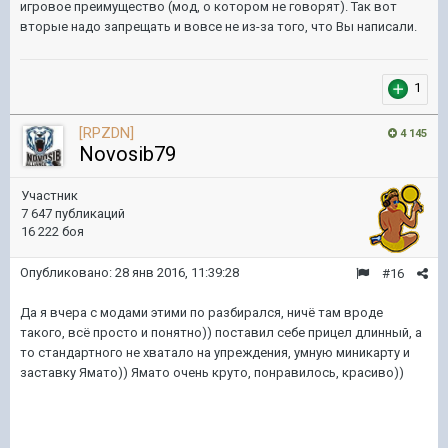
игровое преимущество (мод, о котором не говорят). Так вот
вторые надо запрещать и вовсе не из-за того, что Вы написали.
1
[RPZDN]
4 145
Novosib79
Участник
7 647 публикаций
16 222 боя
Опубликовано:
28 янв 2016, 11:39:28
#16
Да я вчера с модами этими по разбирался, ничё там вроде
такого, всё просто и понятно)) поставил себе прицел длинный, а
то стандартного не хватало на упреждения, умную миникарту и
заставку Ямато)) Ямато очень круто, понравилось, красиво))