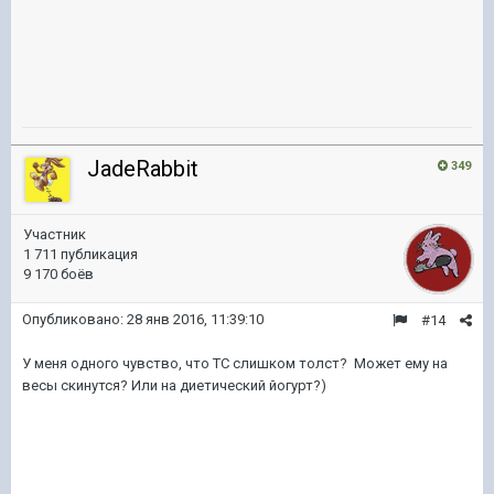
JadeRabbit
349
Участник
1 711 публикация
9 170 боёв
Опубликовано:
28 янв 2016, 11:39:10
#14
У меня одного чувство, что ТС слишком толст? Может ему на
весы скинутся? Или на диетический йогурт?)