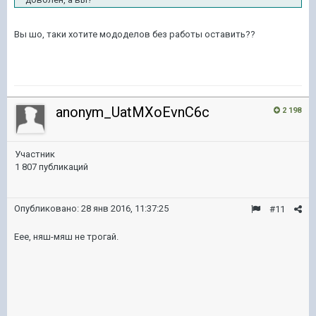
Вы шо, таки хотите мододелов без работы оставить??
anonym_UatMXoEvnC6c
2 198
Участник
1 807 публикаций
Опубликовано:
28 янв 2016, 11:37:25
#11
Еее, няш-мяш не трогай.