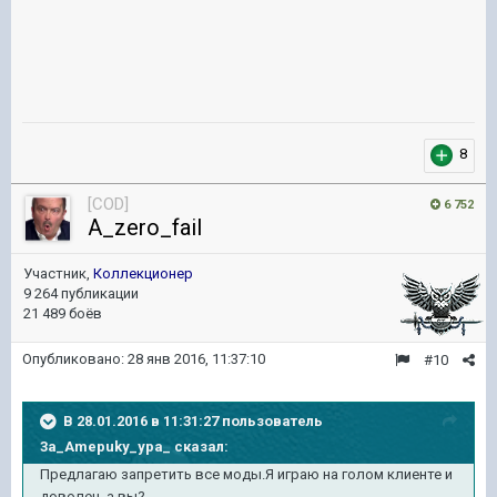
8
[COD]
6 752
A_zero_fail
Участник,
Коллекционер
9 264 публикации
21 489 боёв
Опубликовано:
28 янв 2016, 11:37:10
#10
В 28.01.2016 в 11:31:27 пользователь
3a_Amepuky_ypa_ сказал:
Предлагаю запретить все моды.Я играю на голом клиенте и
доволен, а вы?