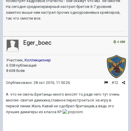
посмотрят кадровые статисты - они скажут что мы "не смогли".
На сегодня среднесерверный настрел бритов 6-7 уровней
заметно выше чем настрел прочих одноуровневых крейсеров,
так что смогли все.
Eger_boec
4 488
Участник,
Коллекционер
6 558 публикаций
8 638 боёв
Опубликовано:
28 окт 2016, 11:50:26
#12
А что не смочь.Британцы много вносят то,ради чего тут очень
многие -святая дамажка,главное перестроиться на игру в
первой линии.Жаль Кавай не одобрил британцев,а ведь это
лучшие дамагеры из класса КР.