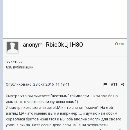
anonym_RbicOkLj1H8O
386
Участник
838 публикаций
Опубликовано:
28 окт 2016, 11:49:41
#11
Смотря что вы считаете "честным" геймплеем ... или пол боя в
дымах - это честнее чем фугасны спам?)
И смотря кого вы считаете ЦА и что значит "смочь". На мой
взгляд ЦА - это именно вы и я например .... и думаю нам обоим
кораблики бритов нравятся и мы оба вполне смогли для своего
уровня скила. Хотя ессно дело если на наши результаты