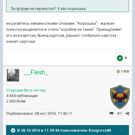
Ты форум не перепутал? У нас корюшка.
не ругайтесь неизвестными словами. "Корюшка" - жалкая
попытка выделится в стиле "корабли не танки". Принадлежит
это всё картохе, бренд картохи, решает глобально картоха -
значит картоха!
6
__Flesh_
1 838
Старший бета-тестер
4 634 публикации
2 600 боёв
Опубликовано:
28 окт 2016, 11:46:11
#7
В 28.10.2016 в 11:39:44 пользователь Kongress88