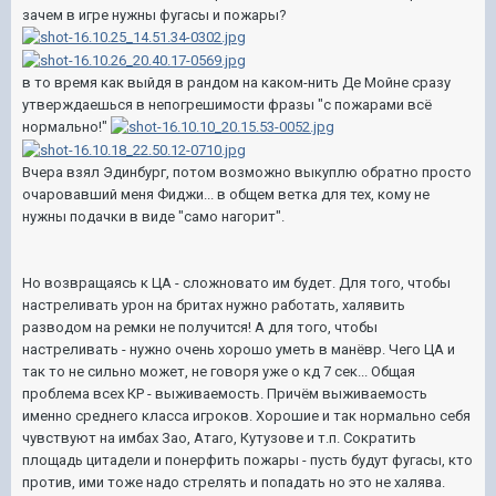
зачем в игре нужны фугасы и пожары?
в то время как выйдя в рандом на каком-нить Де Мойне сразу
утверждаешься в непогрешимости фразы "с пожарами всё
нормально!"
Вчера взял Эдинбург, потом возможно выкуплю обратно просто
очаровавший меня Фиджи... в общем ветка для тех, кому не
нужны подачки в виде "само нагорит".
Но возвращаясь к ЦА - сложновато им будет. Для того, чтобы
настреливать урон на бритах нужно работать, халявить
разводом на ремки не получится! А для того, чтобы
настреливать - нужно очень хорошо уметь в манёвр. Чего ЦА и
так то не сильно может, не говоря уже о кд 7 сек... Общая
проблема всех КР - выживаемость. Причём выживаемость
именно среднего класса игроков. Хорошие и так нормально себя
чувствуют на имбах Зао, Атаго, Кутузове и т.п. Сократить
площадь цитадели и понерфить пожары - пусть будут фугасы, кто
против, ими тоже надо стрелять и попадать но это не халява.