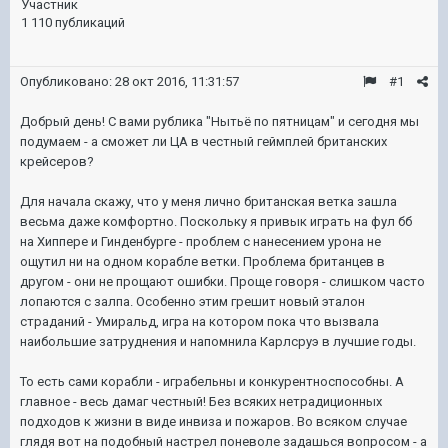
Участник
1 110 публикаций
Опубликовано:
28 окт 2016, 11:31:57
#1
Добрый день! С вами рублика "Нытьё по пятницам" и сегодня мы
подумаем - а сможет ли ЦА в честный геймплей британских
крейсеров?
Для начала скажу, что у меня лично британская ветка зашла
весьма даже комфортно. Поскольку я привык играть на фул бб
на Хиппере и Гинденбурге - проблем с нанесением урона не
ощутил ни на одном корабле ветки. Проблема британцев в
другом - они не прощают ошибки. Проще говоря - слишком часто
лопаются с залпа. Особенно этим грешит новый эталон
страданий - Умиральд, игра на котором пока что вызвала
наибольшие затруднения и напомнила Карлсруэ в лучшие годы.
То есть сами корабли - играбельны и конкурентноспособны. А
главное - весь дамаг честный! Без всяких нетрадиционных
подходов к жизни в виде инвиза и пожаров. Во всяком случае
глядя вот на подобный настрел поневоле задашься вопросом - а