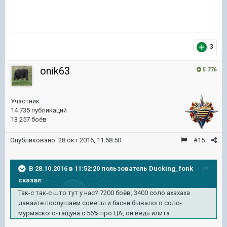
3
onik63
5 776
Участник
14 735 публикаций
13 257 боёв
Опубликовано:
28 окт 2016, 11:58:50
#15
В 28.10.2016 в 11:52:20 пользователь Ducking_fonk
сказал:
Так-с так-с што тут у нас? 7200 боёв, 3400 соло ахахаха
давайте послушаем советы и басни бывалого соло-
мурмаского-тащуна с 56% про ЦА, он ведь илита