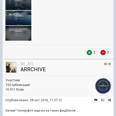
2
2
[W_AT]
38
ARRCHIVE
Участник
135 публикаций
10 911 боёв
Опубликовано:
28 окт 2016, 11:37:12
#2
Зачем? понерфят еще из за таких фидбэков....