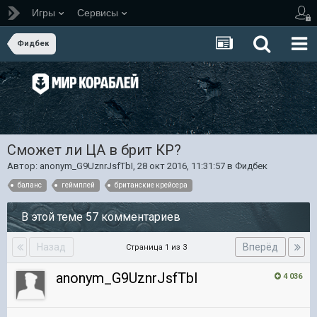
Игры
Сервисы
Фидбек
Сможет ли ЦА в брит КР?
Автор:
anonym_G9UznrJsfTbI
,
28 окт 2016, 11:31:57
в
Фидбек
баланс
геймплей
британские крейсера
В этой теме 57 комментариев
Назад
Вперёд
Страница 1 из 3
anonym_G9UznrJsfTbI
4 036