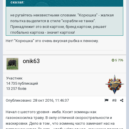
сказал:
не ругайтесь неизвестными словами. "Корюшка" - жалкая
попытка выделится в стиле "корабли не танки".
Принадлежит это всё картохе, бренд картохи, решает
глобально картоха - значит картоха!
Нет! "Корюшка" это очень вкусная рыбка к пенному.
onik63
5 776
Участник
14 735 публикаций
13 257 боёв
Опубликовано:
28 окт 2016, 11:46:37
#8
Начал с шестого уровня - имба. Косит эсминцы как
газонокосилка траву. В силу отличной скорострельности и
маскировки. Дело в том , что эсминец часто замечает нас на