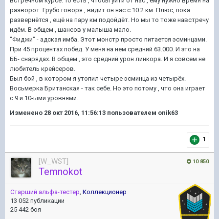
встречном курсе. То есть , чтобы уйти от нас , ему нужно время на
разворот. Грубо говоря , видит он нас с 10.2 км. Плюс, пока
развернётся , ещё на пару км подойдёт. Но мы то тоже навстречу
идём. В общем , шансов у малыша мало.
"Фиджи" - адская имба. Этот монстр просто питается эсминцами.
При 45 процентах побед. У меня на нем средний 63.000. И это на
ББ- снарядах. В общем , это средний урон линкора. И я совсем не
любитель крейсеров.
Был бой , в котором я утопил четыре эсминца из четырёх.
Восьмерка Британская - так себе. Но это потому , что она играет
с 9 и 10-ыми уровнями.
Изменено
28 окт 2016, 11:56:13
пользователем onik63
1
[W_WST]
10 850
Temnokot
Старший альфа-тестер
,
Коллекционер
13 052 публикации
25 442 боя