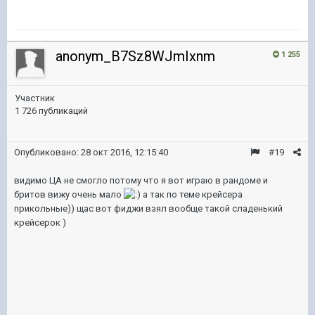
anonym_B7Sz8WJmIxnm
1 255
Участник
1 726 публикаций
Опубликовано:
28 окт 2016, 12:15:40
#19
видимо ЦА не смогло потому что я вот играю в рандоме и
бритов вижу очень мало
а так по теме крейсера
прикольные)) щас вот фиджи взял вообще такой сладенький
крейсерок )