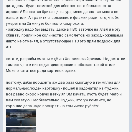
цитадель - будет помехой для абсолютного большинства
игроков! Лопаются британцы на ура, меня давно так много не
ваншотили. А тратить снаряжение и флажки ради того, чтобы
умереть на 2й минуте боя мало кому охота.
- заградку надо бы выдать, даже в ПВО заточке на 7лвл я могу
сбивать приличное количество самолётов но заход ножницами
никто не отменял, а отсутствующее ПТЗ это прям подарок для
АВ.
кстати, разрабы смогли ещё и в Хеловинский режим. Недостатки
там есть, но в выглядит дико красиво, обожаю такой стиль.
Можно кататься ради картинок одних.
поэтому, дабы поощрить аж два раза смогшую в геймплей для
нормальных людей картошку - пошёл и задонатил на Фуджин,
всё равно скоро новую ветку яп ЭМ качать, пусть будет. Чего и
вам советую. Необязательно Фуджин, это уж кому что, но
хорошие дела надо поощрять, в том числе рублём!