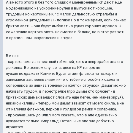
А вместо этого и без того слишком манёвренным КР дают ещё
модернизацию на ускорение рулей и выпускают хорошие,
трудовые но картонные КР с малой дальностью стрельбы и
огроменной цитаделью! Л - логика! Но в тоже время, если сейчас
бритов апать - они будут имбовать в руках хороших игроков. К
сожалению картоха опять не смогла в баланс, но в этот раз хоть
в правильном направлении шагнула.
В итоге:
- картоха смогла в честный геймплей, хоть и непроработала его
до конца. Во всяком случае, садясь на КР теперь нет
нужды подражать Кончите Вурст ставя флажки на пожары и
занимаясь заплевыванием ничего тебе не способных сделать
соперников из инвиза тоненькой жёлтой струйкой. Дамаг можно
набивать трудом, в перестрелке (про дымы кто брякнет - в
британских дымах ваншот словить ещё легче, чем маневрируя),
никакой халявы - теперь мой дамаг зависит от моего скила, а не
от наличия флажков, перков и голдовой ремки у соперника.
- прокачавшись до 8лвл могу сказать, что в апе однозначно
нуждается только Умиральд! Остальные вполне добротно
играются.
- основной недостаток ветки - полная картонность и огромная