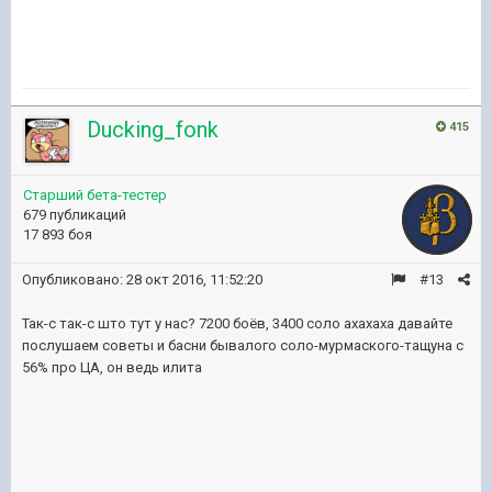
Ducking_fonk
415
Старший бета-тестер
679 публикаций
17 893 боя
Опубликовано:
28 окт 2016, 11:52:20
#13
Так-с так-с што тут у нас? 7200 боёв, 3400 соло ахахаха давайте
послушаем советы и басни бывалого соло-мурмаского-тащуна с
56% про ЦА, он ведь илита