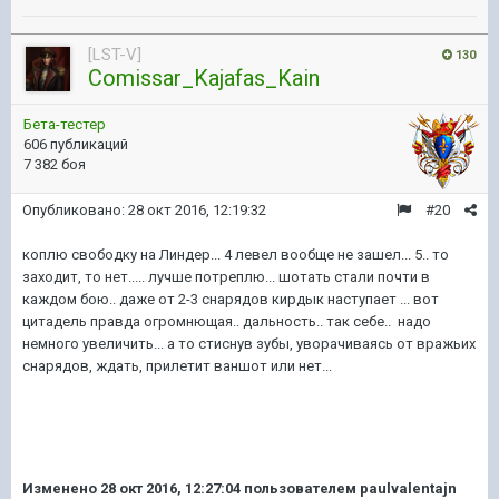
[LST-V]
130
Comissar_Kajafas_Kain
Бета-тестер
606 публикаций
7 382 боя
Опубликовано:
28 окт 2016, 12:19:32
#20
коплю свободку на Линдер... 4 левел вообще не зашел... 5.. то
заходит, то нет..... лучше потреплю... шотать стали почти в
каждом бою.. даже от 2-3 снарядов кирдык наступает ... вот
цитадель правда огромнющая.. дальность.. так себе.. надо
немного увеличить... а то стиснув зубы, уворачиваясь от вражьих
снарядов, ждать, прилетит ваншот или нет...
Изменено
28 окт 2016, 12:27:04
пользователем paulvalentajn