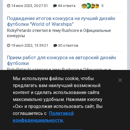
14 июн 2023, 20:27:01
44 ответа
5
Подведение итогов конкурса на лучший дизайн
футболки "World of Warships"
RickyPetardo ответил в тему Rushcore в
Официальные
конкурсы
19 июл 2022, 13:39:21
30 ответов
Прием работ для конкурса на авторский дизайн
футболки
RickyPetardo ответил в тему Rushcore в
Официальные
конкурсы
×
Мы используем файлы cookie, чтобы
Mr. Kraken
предлагать вам наилучший возможный
контент и сделать использование сайта
15 июн 2022, 09:42:39
47 ответов
4
максимально удобным. Нажимая кнопку
«Ок» и продолжая использовать сайт, Вы
соглашаетесь с
Политикой
конфиденциальности.
Стиль