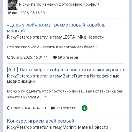
RickyPetardo
изменил фотографию профиля.
16 июн 2026, 05:16:28
«Царь углей»: кому трёхметровый корабль-
мангал?
RickyPetardo ответил в тему LESTA_MK в
Новости
Это же сколько он весить в килограммах будет ?
30 апр 2025, 16:01:11
69 ответов
[ALL] Ластомер - отображение статистики игроков
RickyPetardo ответил в тему BattleFrame в
Интерфейсные
модификации
Можно ли сделать чтоб постоянно показывала статистика без
зажатия кнопки ALT ?
8 янв 2024, 02:47:10
373 ответа
1
Конкурс: играем всей семьёй
RickyPetardo ответил в тему Morinit_Mate в
Новости