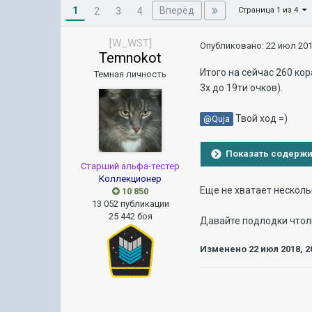
1
Вперёд
2
3
4
Страница 1 из 4
[W_WST]
Опубликовано:
22 июл 201
Temnokot
Итого на сейчас 260 кор
Темная личность
3х до 19ти очков).
Твой ход =)
@Quja
Показать содерж
Старший альфа-тестер
Коллекционер
Еще не хватает нескольк
10 850
13 052 публикации
25 442 боя
Давайте подлодки чтоли
Изменено
22 июл 2018, 2