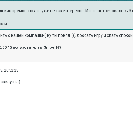
ьких премов, но это уже не так интересно. Итого потребовалось 3 г
ли...
ить с нашей компашки( ну ты понял=)), бросать игру и спать спокой
0:50:15
пользователем SniperN7
8, 20:52:28
 аккаунта)