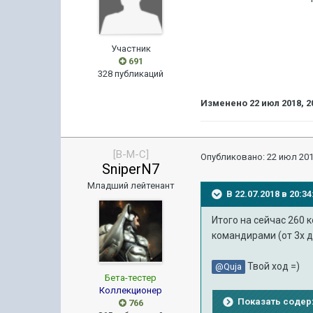
Участник
691
328 публикаций
Изменено
22 июл 2018, 2
[B-M-C]
Опубликовано:
22 июл 201
SniperN7
Младший лейтенант
В 22.07.2018 в 20:
Итого на сейчас 260 
командирами (от 3х д
Твой ход =)
@Quja
Бета-тестер
Коллекционер
Показать соде
766