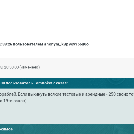
0:38:26
пользователем anonym_kBp9K9Y66u0o
8, 20:50:00
(изменено)
34:30 пользователь
Temnokot
сказал:
кораблей. Если выкинуть всякие тестовые и арендные - 250 своих то
о 19ти очков).
ржимое