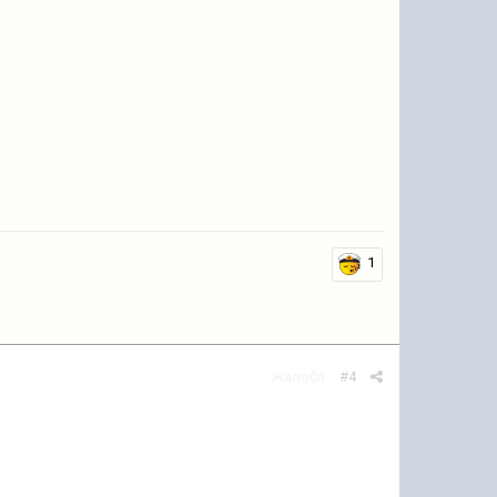
1
Жалоба
#4