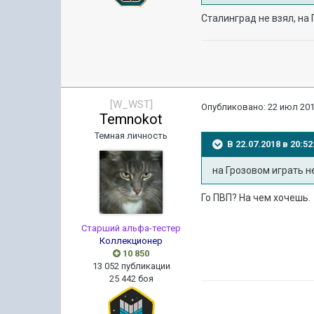
Сталинград не взял, на 
[W_WST]
Опубликовано:
22 июл 201
Temnokot
Темная личность
В 22.07.2018 в 20:
на Грозовом играть не
Го ПВП? На чем хочешь.
Старший альфа-тестер
Коллекционер
10 850
13 052 публикации
25 442 боя