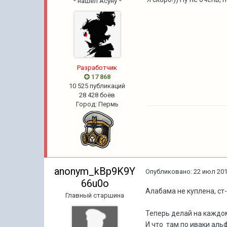
* нашел Асуну *
Разработчик
17 868
10 525 публикаций
28 428 боёв
Город
:
Пермь
anonym_kBp9K9Y
Опубликовано:
22 июл 201
66u0o
Алабама не куплена, ст
Главный старшина
Теперь делай на каждо
И что там по иваки аль