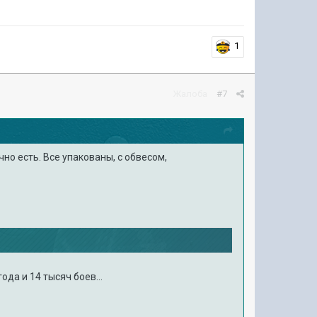
1
Жалоба
#7
чно есть. Все упакованы, с обвесом,
ода и 14 тысяч боев...