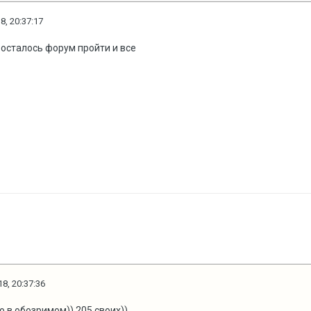
8, 20:37:17
 осталось форум пройти и все
8, 20:37:36
 но в обозримом)) 205 своих))