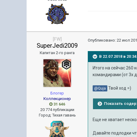
[FW]
Опубликовано:
22 июл 201
SuperJedi2009
Капитан 2-го ранга
В 22.07.2018 в 20:
Итого на сейчас 260 
командирами (от 3х д
Твой ход =)
@Quja
Блогер
Коллекционер
Показать соде
31 646
20 774 публикации
Город
:
Тихая гавань
Еще не хватает нескол
Давайте подлодки что