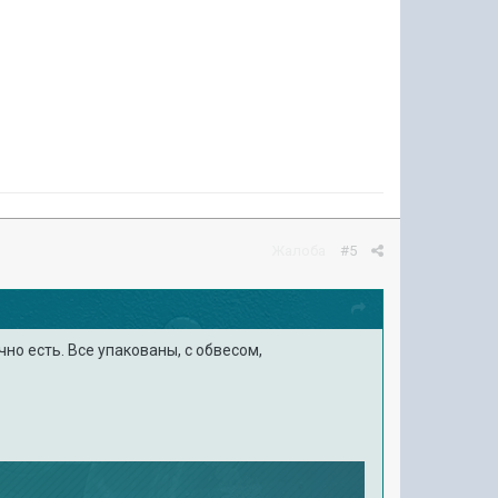
Жалоба
#5
чно есть. Все упакованы, с обвесом,