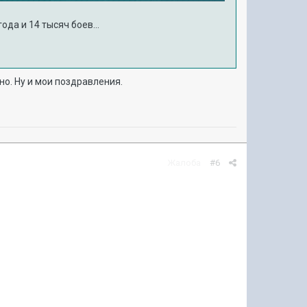
ода и 14 тысяч боев...
но. Ну и мои поздравления.
Жалоба
#6