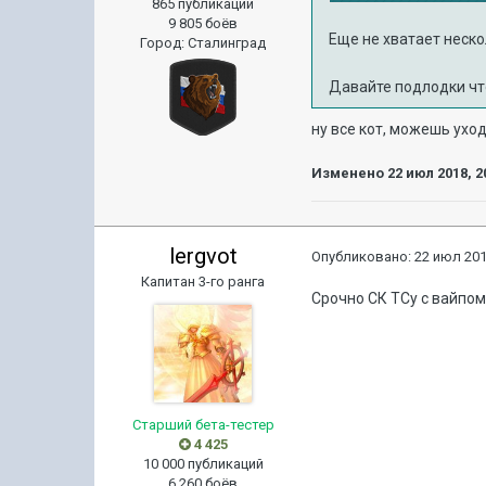
865 публикаций
9 805 боёв
Еще не хватает нескол
Город
:
Сталинград
Давайте подлодки что
ну все кот, можешь уход
Изменено
22 июл 2018, 2
lergvot
Опубликовано:
22 июл 201
Капитан 3-го ранга
Срочно СК ТСу с вайпом
Старший бета-тестер
4 425
10 000 публикаций
6 260 боёв