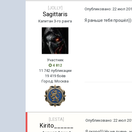
[JOLLY]
Опубликовано:
22 июл 201
Sagittaris
Я раньше тебя прошёл))
Капитан 3-го ранга
Участник
4 812
11 742 публикации
19 419 боёв
Город
:
Москва
[LESTA]
Опубликовано:
22 июл 201
Kirito______
Я скоро!)) Ну не очень,