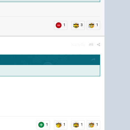
1
3
1
Жалоба
#8
1
1
1
1