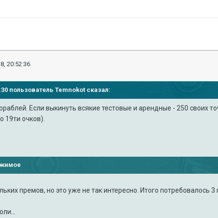
8, 20:52:36
34:30 пользователь
Temnokot
сказал:
кораблей. Если выкинуть всякие тестовые и арендные - 250 своих то
о 19ти очков).
ржимое
ьких премов, но это уже не так интересно. Итого потребовалось 3 г
ли...