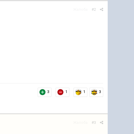
Жалоба
#2
3
1
1
3
Жалоба
#3