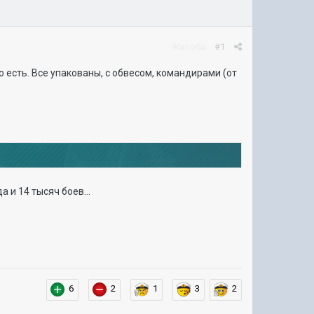
Жалоба
#1
о есть. Все упакованы, с обвесом, командирами (от
 и 14 тысяч боев...
6
2
1
3
2