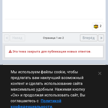
2
Назад
Вперёд
Страница 1 из 2
Эта тема закрыта для публикации новых ответов.
Подписчики
3
×
Мы используем файлы cookie, чтобы
предлагать вам наилучший возможный
ПЕРЕЙТИ К СПИСКУ ТЕМ
контент и сделать использование сайта
Обсуждение Мира Кораблей
максимально удобным. Нажимая кнопку
«Ок» и продолжая использовать сайт, Вы
соглашаетесь с
Политикой
конфиденциальности.
Стиль