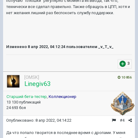
получаю "плюшки" регулярно с момента их ввода, Так что,
технически все сделал правильно. Также обращусь в ЦПП, хотя и
нет желания лишний раз беспокоить службу поддержки.
Изменено
8 апр 2022, 04:12:24
пользователем _v_T_v_
3
[OMSK]
10 856
Linegiv63
Старший бета-тестер
,
Коллекционер
13 130 публикаций
24 693 боя
Опубликовано:
8 апр 2022, 04:14:22
#4
Да что попало творится в последнее время с дропами. У меня