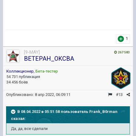
1
[9-MAY]
267 583
BETEPAH_OKCBA
Коллекционер
,
Бета-тестер
54 731 публикация
34 456 боёв
Опубликовано:
8 апр 2022, 06:09:11
#13
В 08.04.2022 в 05:51:58 пользователь
Frank_B0rman
сказал:
Да, да, все сделали