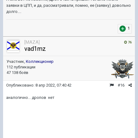
заявки в ЦПП, и да, рассматривали, помню, ее (заявку) довольно
долго....
1
[MAZA]
76
vad1mz
Участник,
Коллекционер
112 публикации
47 138 боёв
Опубликовано:
8 апр 2022, 07:40:42
#16
аналогично... дропов нет