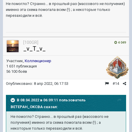
Не помогло? Странно... в прошлый раз (массового не получения)
именно эта схема помогала всем (!) ; а некоторые только
перезаходили и всё.
[100GR]
4 049
_v_T_v_
Участник,
Коллекционер
1 651 публикация
56 100 боёв
Опубликовано:
8 апр 2022, 06:17:53
#14
В 08.04.2022 в 06:09:11 пользователь
BETEPAH_OKCBA
сказал:
Не помогло? Странно... в прошлый раз (массового не
получения) именно эта схема помогала всем (!) ; а
некоторые только перезаходили и всё.