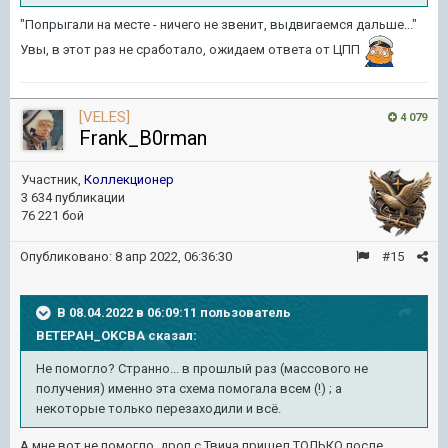
"Попрыгали на месте - ничего не звенит, выдвигаемся дальше..."
Увы, в этот раз не сработало, ожидаем ответа от ЦПП
[VELES]
4 079
Frank_B0rman
Участник,
Коллекционер
3 634 публикации
76 221 бой
Опубликовано:
8 апр 2022, 06:36:30
#15
В 08.04.2022 в 06:09:11 пользователь
BETEPAH_OKCBA
сказал:
Не помогло? Странно... в прошлый раз (массового не
получения) именно эта схема помогала всем (!) ; а
некоторые только перезаходили и всё.
А мне вот не помогло, дроп с Твича пришел ТОЛЬКО после