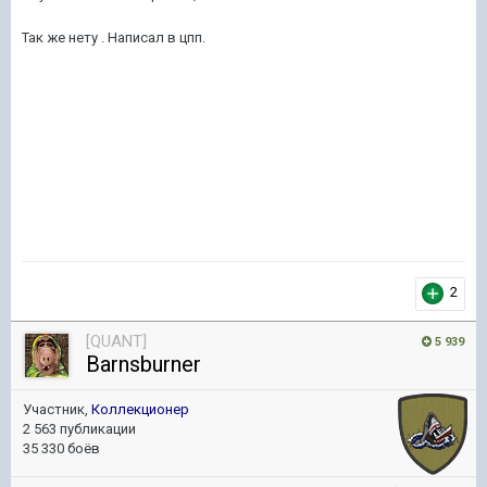
Так же нету . Написал в цпп.
2
[QUANT]
5 939
Barnsburner
Участник,
Коллекционер
2 563 публикации
35 330 боёв