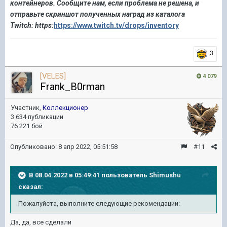
контейнеров.
Сообщите нам, если
проблема не
решена, и
отправьте скриншот полученных наград из каталога
Twitch: https:
https://www.twitch.tv/drops/inventory
3
[VELES]
4 079
Frank_B0rman
Участник,
Коллекционер
3 634 публикации
76 221 бой
Опубликовано:
8 апр 2022, 05:51:58
#11
В 08.04.2022 в 05:49:41 пользователь
Shimushu
сказал:
Пожалуйста
,
выполните следующие рекомендации:
Да, да, все сделали