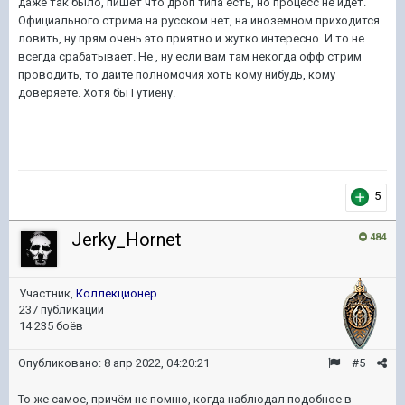
даже так было, пишет что дроп типа есть, но процесс не идёт.
Официального стрима на русском нет, на иноземном приходится
ловить, ну прям очень это приятно и жутко интересно. И то не
всегда срабатывает. Не , ну если вам там некогда офф стрим
проводить, то дайте полномочия хоть кому нибудь, кому
доверяете. Хотя бы Гутиену.
5
Jerky_Hornet
484
Участник,
Коллекционер
237 публикаций
14 235 боёв
Опубликовано:
8 апр 2022, 04:20:21
#5
То же самое, причём не помню, когда наблюдал подобное в