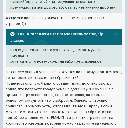
санкций/ограничений или получения нечестного
преимущества или другого абьюза, то нет никаких проблем.
А ещё они повышают количество зарегистрированных
игроков))))
В 03.10.2022 в 09:41:15 пользователь
vozmojniy
сказал:
видно
дошел до такого уровня, когда играть уже нет
смылса :)
хочется что то новенькое, или забытое старенькое
Не совсем уловил мысль. Если хочется по-новому пройти старое,
то не проще ли тогда ветки сбрасывать?
Поделюсь опытом. Я как-то создал твинк, но очень быстро
понял, что попросту трачу время на доп аккаунт и уменьшаю
время на игру основного, и, соответственно, на фарм на
основном аккаунте. В итоге забросил. Сейчас, как только
появилась возможность, "отправил" твинк в Европу. Если вы
мечтаете о том, что нафармите много жетонов братства на
контейнер с приемом, то, ЕМНИП, в игре есть ограничение на
количество жетонов, которые можно нафармите за неделю с