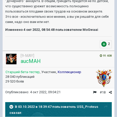
"дочернего" аккаунта. В общем, гриндить придется не по детски,
что существенно урежет возможность полноценно
пользоваться плодами своих трудов на основном аккаунте.
Это все - исключительно мое мнение, а вы уж решайте для себя
сами, надо оно вам или нет.
Изменено
4 окт 2022, 08:54:48
пользователем MoGwaai
2
[9-MAY]
91 408
aucMAH
Старший бета-тестер
, Участник,
Коллекционер
28 040 публикаций
29 520 боёв
Опубликовано:
4 окт 2022, 09:04:21
#18
В 03.10.2022 в 18:39:47 пользователь
USS_Proteus
сказал: