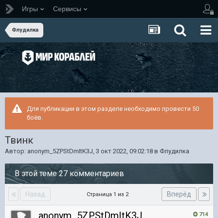
Игры
Сервисы
Флудилка
Для публикации в этом разделе необходимо провести 50
боёв.
Твинк
Автор:
anonym_5ZPStDmItK3J
,
3 окт 2022, 09:02:18
в
Флудилка
В этой теме 27 комментариев
Назад
Вперёд
Страница 1 из 2
anonym_5ZPStDmItK3J
714