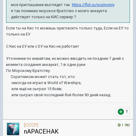
мое приглашение выглядит так
https://flot.ru/vozmojniy
я так понимаю морское братство с моего аккаунта
действует только на КИС сервер ?
Если ты на Кис то можешь пригласить только туда, Если на ЕУ то
только на ЕУ
С Кис на ЕУ или с ЕУ на Кис не работает
Уточнение по инвайтам, их можно вводить не позднее 7 дней с
момента создания аккаунат, 1 в одни руки.
По Морскому Братству:
Соратником может стать тот, кто:
никогда не играл в World of Warships;
или ещё не сыграл 15 боёв;
или сыграл свой последний бой более 90 дней назад.
1
[CCCP]
1 782
nAPACEHAK