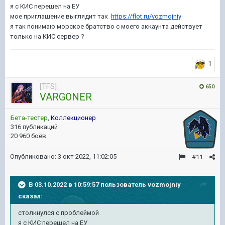
я с КИС перешел на ЕУ
мое приглашение выглядит так
https://flot.ru/vozmojniy
я так понимаю морское братство с моего аккаунта действует
только на КИС сервер ?
1
[TFS]
650
VARGONER
Бета-тестер
,
Коллекционер
316 публикаций
20 960 боёв
Опубликовано:
3 окт 2022, 11:02:05
#11
В 03.10.2022 в 10:59:57 пользователь
vozmojniy
сказал:
столкнулся с проблеймой
я с КИС перешел на ЕУ