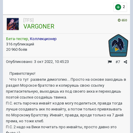
2
[TFS]
650
VARGONER
Бета-тестер
,
Коллекционер
316 публикаций
20 960 боёв
Опубликовано:
3 окт 2022, 10:45:23
#7
Приветствую!
Что то тут развели демогогию... Просто на основе заходишь в
раздел Морское братство и копируешь свою ссылку
пригласительную, выходишь из под своего акка и переходишь
поэтой ссылке создаёшь твинка.
П.С. есть парочка инвайт кодов могу поделиться, правда тогда
лучше создавать акк по инвайту, а потом только привязывать
по Морскому Братству. Инвайт, правда, вроде только на 7 дней
према, но тоже хлеб.
П.С. 2 надо на Вики почитать про инвайты, просто давно это
было =)