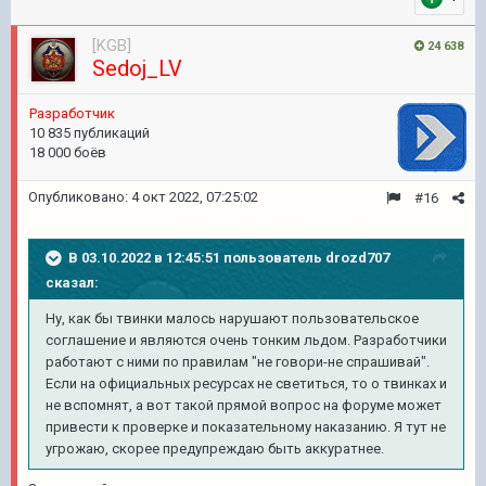
[KGB]
24 638
Sedoj_LV
Pазработчик
10 835 публикаций
18 000 боёв
Опубликовано:
4 окт 2022, 07:25:02
#16
В 03.10.2022 в 12:45:51 пользователь
drozd707
сказал:
Ну, как бы твинки малось нарушают пользовательское
соглашение и являются очень тонким льдом. Разработчики
работают с ними по правилам "не говори-не спрашивай".
Если на официальных ресурсах не светиться, то о твинках и
не вспомнят, а вот такой прямой вопрос на форуме может
привести к проверке и показательному наказанию. Я тут не
угрожаю, скорее предупреждаю быть аккуратнее.