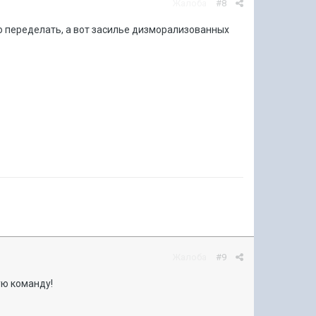
Жалоба
#8
го переделать, а вот засилье дизморализованных
Жалоба
#9
ую команду!