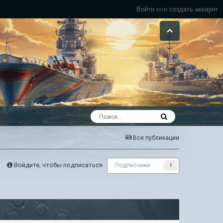
Войти
или
создать аккаунт
Все публикации
Войдите, чтобы подписаться
Подписчики
1