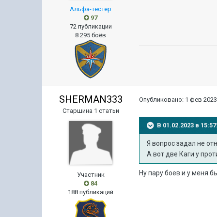
Альфа-тестер
97
72 публикации
8 295 боёв
SHERMAN333
Опубликовано:
1 фев 2023
Старшина 1 статьи
В 01.02.2023 в 15:
Я вопрос задал не от
А вот две Каги у про
Ну пару боев и у меня б
Участник
84
188 публикаций