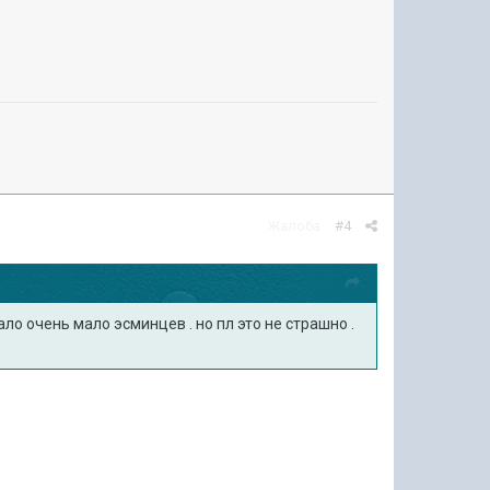
Жалоба
#4
ало очень мало эсминцев . но пл это не страшно .