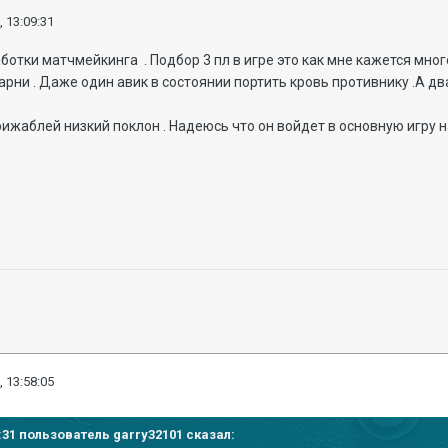
, 13:09:31
отки матчмейкинга . Подбор 3 пл в игре это как мне кажется много
арни . Даже один авик в состоянии портить кровь противнику .А два 
жаблей низкий поклон . Надеюсь что он войдет в основную игру н
, 13:58:05
09:31 пользователь
garry32101
сказал: