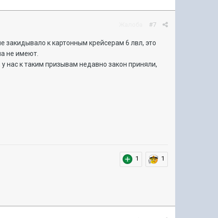
Жалоба
#7
не закидывало к картонным крейсерам 6 лвл, это
па не имеют.
 у нас к таким призывам недавно закон приняли,
1
1