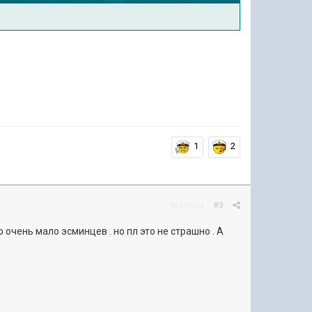
1
2
Жалоба
#3
 очень мало эсминцев . но пл это не страшно . А