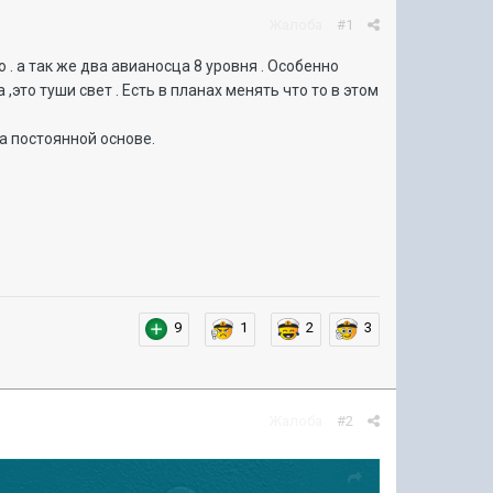
Жалоба
#1
 . а так же два авианосца 8 уровня . Особенно
,это туши свет . Есть в планах менять что то в этом
а постоянной основе.
9
1
2
3
Жалоба
#2