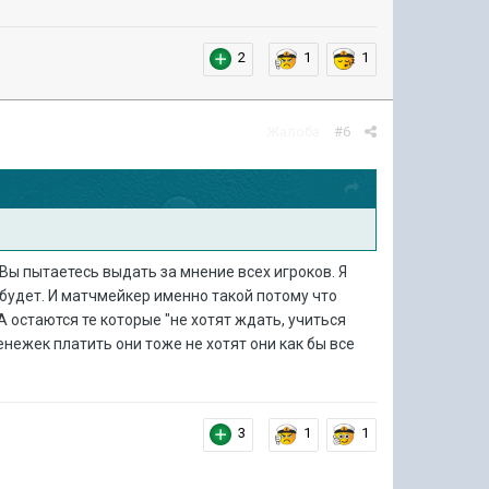
2
1
1
Жалоба
#6
 Вы пытаетесь выдать за мнение всех игроков. Я
е будет. И матчмейкер именно такой потому что
А остаются те которые "не хотят ждать, учиться
енежек платить они тоже не хотят они как бы все
3
1
1