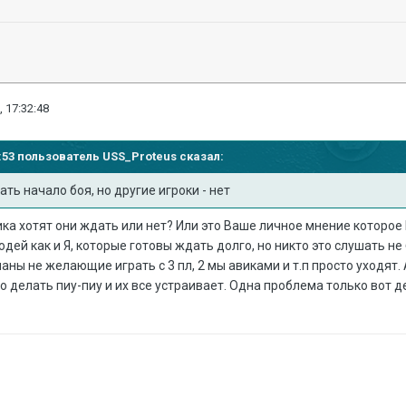
, 17:32:48
19:53 пользователь
USS_Proteus
сказал:
ть начало боя, но другие игроки - нет
тика хотят они ждать или нет? Или это Ваше личное мнение которое
юдей как и Я, которые готовы ждать долго, но никто это слушать н
ны не желающие играть с 3 пл, 2 мы авиками и т.п просто уходят. 
о делать пиу-пиу и их все устраивает. Одна проблема только вот д