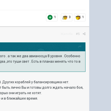
1
3
1
Жалоба
#5
го . а так же два авианосца 8 уровня . Особенно
а ,это туши свет . Есть в планах менять что то в
й. Других кораблей у балансировщика нет.
ет быть лично Вы и готовы долго ждать начало боя,
торых они играть не хотят.
е и в ближайшее время.