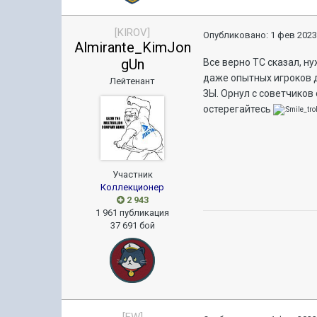
[KIROV]
Опубликовано:
1 фев 2023
Almirante_KimJon
gUn
Все верно ТС сказал, н
даже опытных игроков д
Лейтенант
ЗЫ. Орнул с советчиков
остерегайтесь
Участник
Коллекционер
2 943
1 961 публикация
37 691 бой