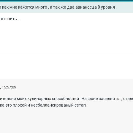
о как мне кажется много . а так же два авианосца 8 уровня .
отовить....
, 15:57:09
ительно моих кулинарных способностей . На фоне засилья пл , стало
ика это плохой и несбаллансированый сетап .