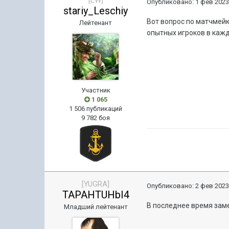
[EW]
Опубликовано:
1 фев 2023
stariy_Leschiy
Вот вопрос по матчмейк
Лейтенант
опытных игроков в каждо
Участник
1 065
1 506 публикаций
9 782 боя
[YUGRA]
Опубликовано:
2 фев 2023
TAPAHTUHbI4
В последнее время заме
Младший лейтенант