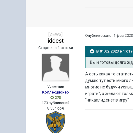
[ZEWS]
Опубликовано:
1 фев 2023
iddest
Старшина 1 статьи
В 01.02.2023 в 17:
Вы и готовы долго жда
А есть какая то статис
думаю тут есть много л
Участник
многие не будучи услыша
Коллекционер
играть", а желают тольк
273
"никаплиденег в игру"
170 публикаций
8 554 боя