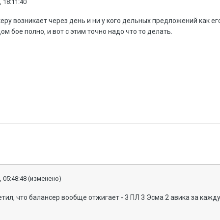
, 18:11:40
еру возникает через день и ни у кого дельных предложений как е
м бое полно, и вот с этим точно надо что то делать.
, 05:48:48
(изменено)
тил, что балансер вообще отжигает - 3 ПЛ 3 Эсма 2 авика за кажд