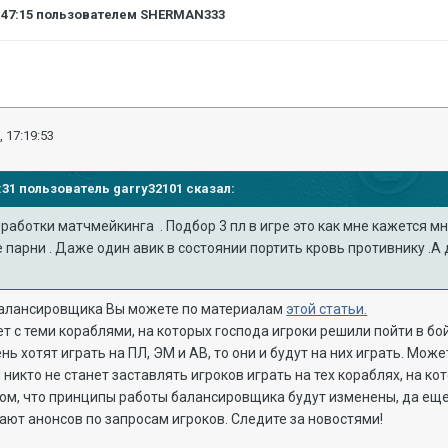
:47:15
пользователем SHERMAN333
, 17:19:53
09:31 пользователь
garry32101
сказал:
работки матчмейкинга . Подбор 3 пл в игре это как мне кажется мно
 парни . Даже один авик в состоянии портить кровь противнику .А дв
балансировщика Вы можете по материалам
этой статьи.
 с теми кораблями, на которых господа игроки решили пойти в бо
нь хотят играть на ПЛ, ЭМ и АВ, то они и будут на них играть. Мож
 И никто не станет заставлять игроков играть на тех кораблях, на ко
том, что принципы работы балансировщика будут изменены, да ещ
ают анонсов по запросам игроков. Следите за новостями!