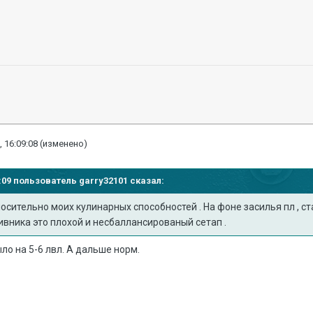
, 16:09:08
(изменено)
57:09 пользователь
garry32101
сказал:
носительно моих кулинарных способностей . На фоне засилья пл , ст
тивника это плохой и несбаллансированый сетап .
ыло на 5-6 лвл. А дальше норм.