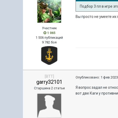
Подбор 3 пл в игре эт
Вы просто не умеете их г
Участник
1 065
1 506 публикаций
9 782 боя
[BTT]
Опубликовано:
1 фев 2023
garry32101
Я вопрос задал не относ
Старшина 2 статьи
вот две Каги у противн