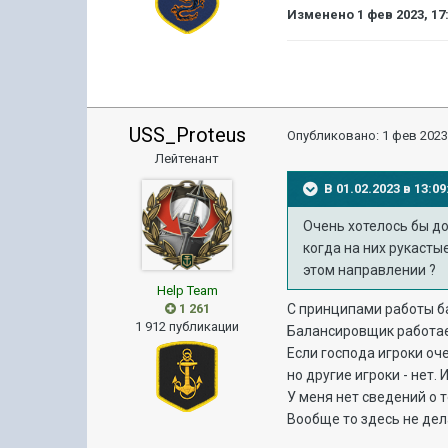
Изменено
1 фев 2023, 17
USS_Proteus
Опубликовано:
1 фев 2023
Лейтенант
В 01.02.2023 в 13:
Очень хотелось бы до
когда на них рукастые
этом направлении ?
Help Team
1 261
С принципами работы 
1 912 публикации
Балансировщик работает
Если господа игроки оче
но другие игроки - нет.
У меня нет сведений о 
Вообще то здесь не дел