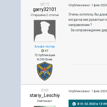
[BTT]
Опубликовано:
1 фев 2023
garry32101
Очень хотелось бы дораб
Старшина 2 статьи
когда на них рукастые п
направлении ?
За сопровождение дири
Альфа-тестер
97
72 публикации
8 295 боёв
[EW]
Опубликовано:
1 фев 2023
stariy_Leschiy
Лейтенант
В 01.02.2023 в 13: