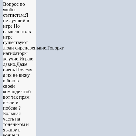
Вопрос по
якобы
статистам.Я
не лучший в
игре.Но
слышал что в
игре
существуют
люди сиреневенькие.Говорят
нагибаторы
жгучие.Играю
давно.Даже
очень.Почему
я их не вижу
в бою в
своей
команде чтоб
вот так прям
взяли и
победа ?
Большая
часть на
тоненьком и
я живу в
конце и