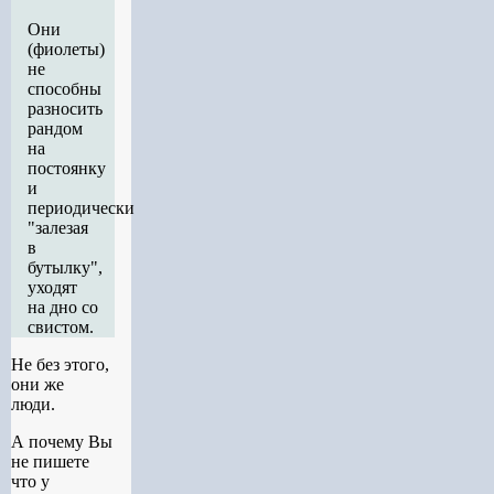
Они
(фиолеты)
не
способны
разносить
рандом
на
постоянку
и
периодически
"залезая
в
бутылку",
уходят
на дно со
свистом.
Не без этого,
они же
люди.
А почему Вы
не пишете
что у