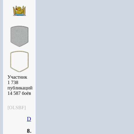
Участник
1 738
публикаций
14 587 боёв
[OLSBF]
DrBullet
884