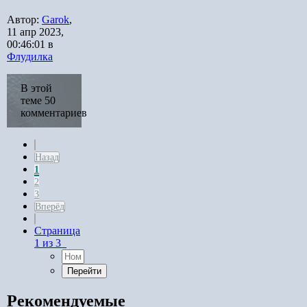
Автор:
Garok
,
11 апр 2023,
00:46:01
в
Флудилка
В этой
теме 50
комментариев
Назад
1
2
3
Вперёд
Страница
1 из 3
Рекомендуемые