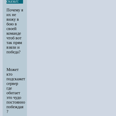
сказал:
Почему я
их не
вижу в
бою в
своей
команде
чтоб вот
так прям
взяли и
победа?
Может
кто
подскажет
сервер
где
обитает
это чудо
постоянно
побеждая
?