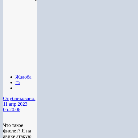
Жалоба
#5
Опубликовано:
11 апр 2023,
05:20:06
Что такое
фиолет? Я на
авике атакую