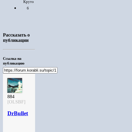
6
Рассказать о
публикации
Ссылка на
публикацию
884
[OLSBF]
DrBullet