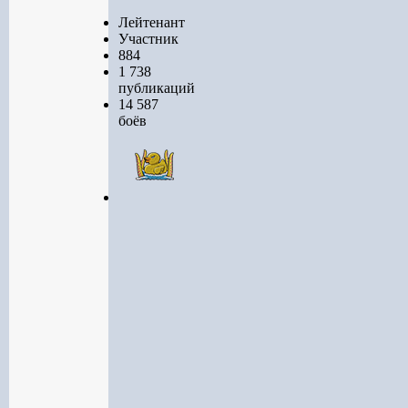
Лейтенант
Участник
884
1 738
публикаций
14 587
боёв