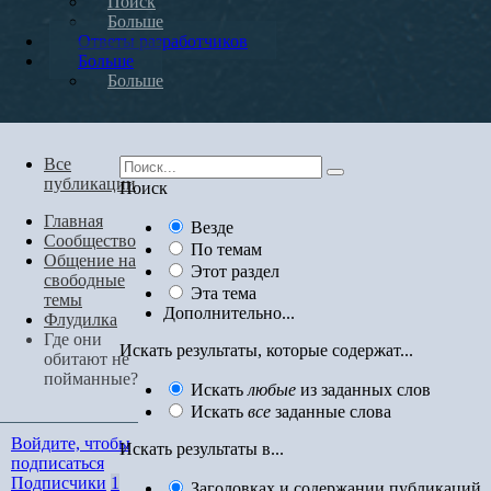
Поиск
Больше
Ответы разработчиков
Больше
Больше
Все
публикации
Поиск
Главная
Везде
Сообщество
По темам
Общение на
Этот раздел
свободные
Эта тема
темы
Дополнительно...
Флудилка
Где они
Искать результаты, которые содержат...
обитают не
пойманные?
Искать
любые
из заданных слов
Искать
все
заданные слова
Войдите, чтобы
Искать результаты в...
подписаться
Подписчики
1
Заголовках и содержании публикаций