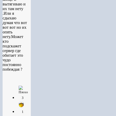
вытягиваю и
их там нету
.Или я
сдыхаю
думая что вот
вот вот но их
опять
нету.Может
кто
подскажет
сервер где
обитает это
чудо
постоянно
побеждая ?
3
1