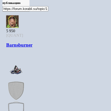
публикацию
5 950
[QUANT]
Barnsburner