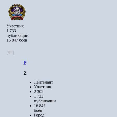
Участник
1 733
публикации
16 847 боёв
[SP]
Poseidon_rage
2 305
Лейтенант
Участник
2 305
1 733
публикации
16 847
боёв
Город
: