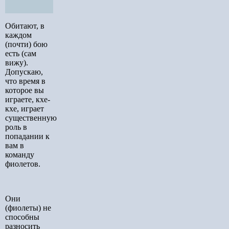
Обитают, в
каждом
(почти) бою
есть (сам
вижу).
Допускаю,
что время в
которое вы
играете, кхе-
кхе, играет
существенную
роль в
попадании к
вам в
команду
фиолетов.
Они
(фиолеты) не
способны
разносить