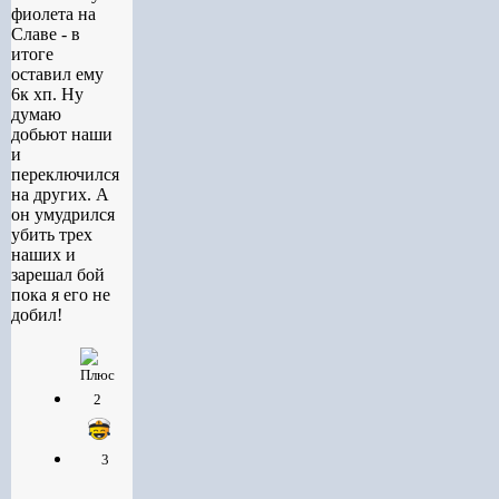
фиолета на
Славе - в
итоге
оставил ему
6к хп. Ну
думаю
добьют наши
и
переключился
на других. А
он умудрился
убить трех
наших и
зарешал бой
пока я его не
добил!
2
3