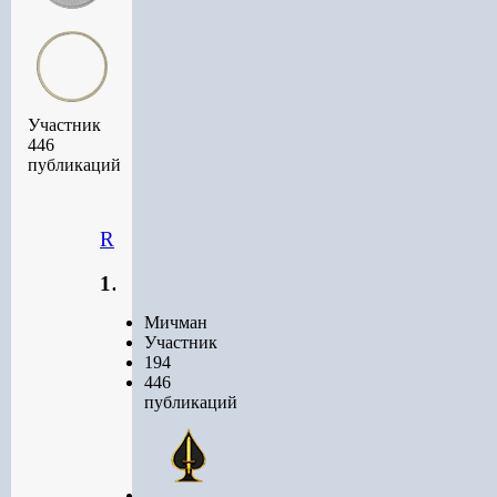
Участник
446
публикаций
RenamedUser_128832647
194
Мичман
Участник
194
446
публикаций