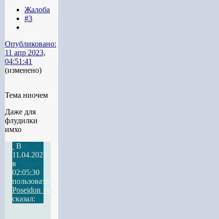
Жалоба
#3
Опубликовано:
11 апр 2023,
04:51:41
(изменено)
Тема ниочем
Даже для
флудилки
имхо
В
11.04.2023
в
02:05:30
пользователь
Poseidon_rage
сказал: