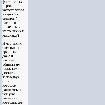
фиолетовых
игроков
частота ухода
на дно "со
свистом"
намного
ниже чем у
желтеньких и
красных?)
И что таких
(жёлтых и
красных)
даже и
толпой
убивать не
надо, там
достаточно
залпа-двух
(при
хорошем
рандоме), и
чел уже
выбирает
кораблик для