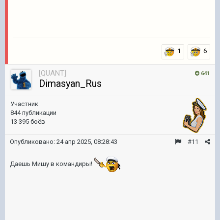
1
6
[QUANT]
641
Dimasyan_Rus
Участник
844 публикации
13 395 боёв
Опубликовано:
24 апр 2025, 08:28:43
#11
Даешь Мишу в командиры!