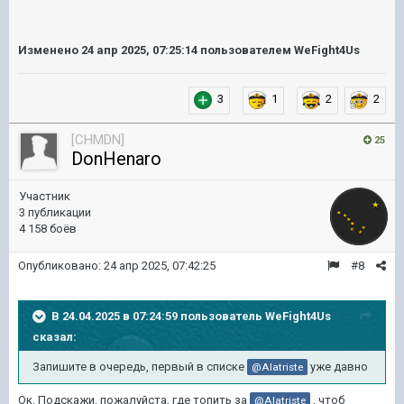
Изменено
24 апр 2025, 07:25:14
пользователем WeFight4Us
3
1
2
2
[CHMDN]
25
DonHenaro
Участник
3 публикации
4 158 боёв
Опубликовано:
24 апр 2025, 07:42:25
#8
В 24.04.2025 в 07:24:59 пользователь
WeFight4Us
сказал:
Запишите в очередь, первый в списке
уже давно
@Alatriste
Ок. Подскажи, пожалуйста, где топить за
, чтоб
@Alatriste