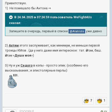
Приветствую.
1) Не помешало бы Антона ⇒
В 24.04.2025 в 07:24:59 пользователь
WeFight4Us
сказал:
Запишите в очередь, первый в списке
уже давно
@Alatriste
2)
Ахтям
этого заслуживает, как минимум, не меньше первой
троицы КМов . (да у него даже имя интересное
: тат. Әхтәм, баш.
Әхтәм «
Душа моя
»)
3) Ну и уж
Седого
в кэпы - просто эпик. (особенно его
высказывания ; и эпистолярные перлы)
7
1
[OOORU]
13