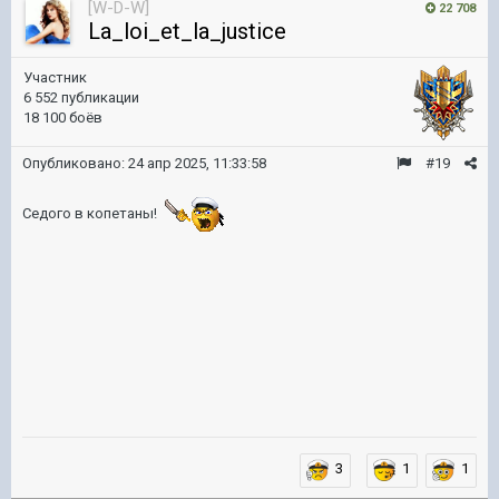
[W-D-W]
22 708
La_loi_et_la_justice
Участник
6 552 публикации
18 100 боёв
Опубликовано:
24 апр 2025, 11:33:58
#19
Седого в копетаны!
3
1
1