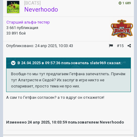
[BCATS]
1 689
Neverhoodo
Старший альфа-тестер
3 661 публикация
33 891 бой
Опубликовано:
24 апр 2025, 10:03:43
#15
В 24.04.2025 в 09:57:36 пользователь
slate969
сказал:
Вообще-то мы тут предлагаем Гетфана запечатлеть. Причём
тут Алатристе и Седой? Их заслуг в игре никто не
оспаривает, просто тема не про них.
А сам то Гетфан согласен? а то вдруг он откажется!
Изменено
24 апр 2025, 10:03:59
пользователем Neverhoodo