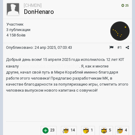
[CHMDN]
25
DonHenaro
Участник
3 публикации
4 158 боёв
Опубликовано:
24 апр 2025, 07:03:43
#1
Добрый день всем! 15 апреля 2025 года исполнилось 12 лет ЮТ
www.youtube.com/@TVgetfun
каналу
. Я, как и многие
другие, начал свой путь в Мире Кораблей именно благодаря
работе этого человека! Предлагаю разработчикам МК, в
качестве благодарности за популяризацию игры, отметить этого
человека выпуском нового капитана с озвучкой!
23
14
1
5
4