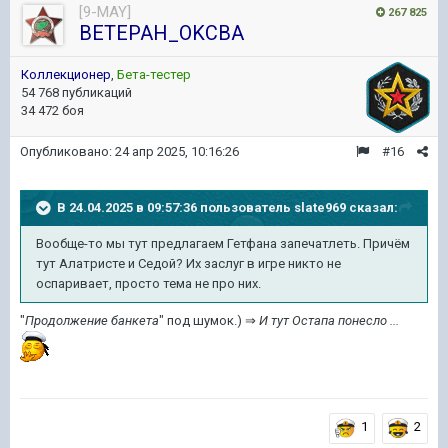
[9-MAY]
267 825
BETEPAH_OKCBA
Коллекционер
,
Бета-тестер
54 768 публикаций
34 472 боя
Опубликовано:
24 апр 2025, 10:16:26
#16
В 24.04.2025 в 09:57:36 пользователь
slate969
сказал:
Вообще-то мы тут предлагаем Гетфана запечатлеть. Причём
тут Алатристе и Седой? Их заслуг в игре никто не
оспаривает, просто тема не про них.
"
Продолжение банкета
" под шумок.) ⇒
И тут Остапа понесло ...
1
2