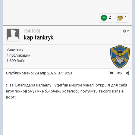
2
1
[54HCO]
2
kapitankryk
Участник
4 публикации
1 699 боёв
Опубликовано:
24 апр 2025, 07:19:53
#6
Я за! Благодаря каланлу TVgetfun многое узнал, открыл для себя
игру по-новому) мне бы очень хотелось получить такого кэпа в
порт!