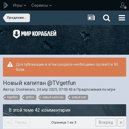
Игры
Сервисы
Предложения по игре
Для публикации в этом разделе необходимо провести 50
боёв.
Новый капитан @TVgetfun
Автор:
DonHenaro
,
24 апр 2025, 07:03:43
в
Предложения по игре
tvgetfun
getfun
новый капитан
новый кэп
В этой теме 42 комментария
Назад
Вперёд
Страница 1 из 3