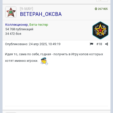
[9-MAY]
267 825
BETEPAH_OKCBA
Коллекционер
,
Бета-тестер
54 768 публикаций
34 472 боя
Опубликовано:
24 апр 2025, 10:49:19
#18
Идея то, сама по себе, годная - получить в Игру кэпов которых
хотят именно игроки.