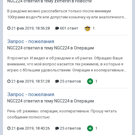
NGC224 ответил в тему zxmerlin в
Новости
В рандоме можно расслабиться только после минимум
100грамм водоч*и или допустим коньячку ну или аналогичного...
21 фев 2019, 18:56:28
601 ответ
1
Запрос - пожелания
NGC224 ответил в тему NGC224 в
Операции
Я прочитал. И видел и об рандоме и об рангах. Обращаю Ваше
внимание, что мой вопрос касается тех режимов, в которые я
играю с бОльшим удовольствием: Операции и кооперативные...
21 фев 2019, 18:51:28
25 ответов
1
Запрос - пожелания
NGC224 ответил в тему NGC224 в
Операции
Речь об: режимы: операции, кооперативные. Прошу читать
сообщение полностью.
21 фев 2019, 18:40:26
25 ответов
1