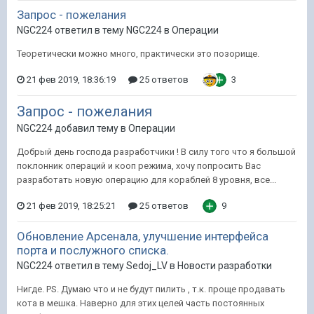
Запрос - пожелания
NGC224 ответил в тему NGC224 в
Операции
Теоретически можно много, практически это позорище.
21 фев 2019, 18:36:19
25 ответов
3
Запрос - пожелания
NGC224 добавил тему в
Операции
Добрый день господа разработчики ! В силу того что я большой
поклонник операций и кооп режима, хочу попросить Вас
разработать новую операцию для кораблей 8 уровня, все...
21 фев 2019, 18:25:21
25 ответов
9
Обновление Арсенала, улучшение интерфейса
порта и послужного списка.
NGC224 ответил в тему Sedoj_LV в
Новости разработки
Нигде. PS. Думаю что и не будут пилить , т.к. проще продавать
кота в мешка. Наверно для этих целей часть постоянных