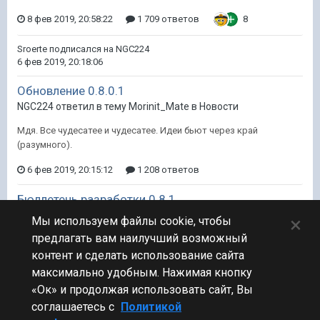
8 фев 2019, 20:58:22
1 709 ответов
8
Sroerte
подписался на
NGC224
6 фев 2019, 20:18:06
Обновление 0.8.0.1
NGC224 ответил в тему Morinit_Mate в
Новости
Мдя. Все чудесатее и чудесатее. Идеи бьют через край
(разумного).
6 фев 2019, 20:15:12
1 208 ответов
Бюллетень разработки 0.8.1
NGC224 ответил в тему Morinit_Mate в
Новости
×
Мы используем файлы cookie, чтобы
предлагать вам наилучший возможный
Вот вопрос:
контент и сделать использование сайта
6 фев 2019, 20:13:52
587 ответов
максимально удобным. Нажимая кнопку
«Ок» и продолжая использовать сайт, Вы
соглашаетесь с
Политикой