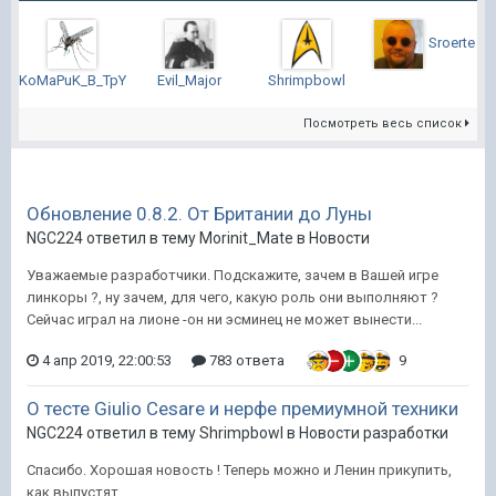
Sroerte
KoMaPuK_B_TpYcAx
Evil_Major
Shrimpbowl
Посмотреть весь список
Обновление 0.8.2. От Британии до Луны
NGC224 ответил в тему Morinit_Mate в
Новости
Уважаемые разработчики. Подскажите, зачем в Вашей игре
линкоры ?, ну зачем, для чего, какую роль они выполняют ?
Сейчас играл на лионе -он ни эсминец не может вынести...
4 апр 2019, 22:00:53
783 ответа
9
О тесте Giulio Cesare и нерфе премиумной техники
NGC224 ответил в тему Shrimpbowl в
Новости разработки
Спасибо. Хорошая новость ! Теперь можно и Ленин прикупить,
как выпустят.