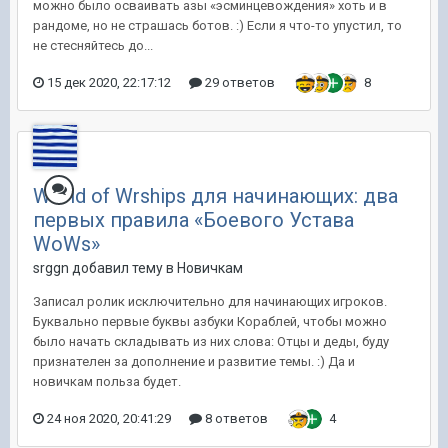
можно было осваивать азы «эсминцевождения» хоть и в
рандоме, но не страшась ботов. :) Если я что-то упустил, то
не стесняйтесь до...
15 дек 2020, 22:17:12
29 ответов
8
World of Wrships для начинающих: два
первых правила «Боевого Устава
WoWs»
srggn добавил тему в
Новичкам
Записал ролик исключительно для начинающих игроков.
Буквально первые буквы азбуки Кораблей, чтобы можно
было начать складывать из них слова: Отцы и деды, буду
признателен за дополнение и развитие темы. :) Да и
новичкам польза будет.
24 ноя 2020, 20:41:29
8 ответов
4