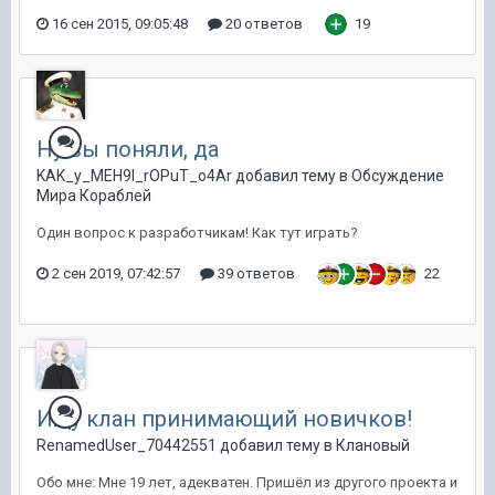
16 сен 2015, 09:05:48
20 ответов
19
Ну вы поняли, да
KAK_y_MEH9l_rOPuT_o4Ar добавил тему в
Обсуждение
Мира Кораблей
Один вопрос к разработчикам! Как тут играть?
2 сен 2019, 07:42:57
39 ответов
22
Ищу клан принимающий новичков!
RenamedUser_70442551 добавил тему в
Клановый
Обо мне: Мне 19 лет, адекватен. Пришёл из другого проекта и