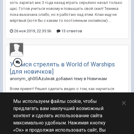
хоть зарегал акк 3 года назад играть серьёзно начал только
щас. Готов учиться новому и повышать свой скил! Техника
пока выкачана слабо, но я работаю над этим. Клан ищу не
мёртвый (хотя бы с каким то постоянным онлайном)....
26 ноя 2019, 22:35:56
13 ответов
Учимся стрелять в World of Warships
[для новичков]
anonym_qh0I5Azulwak добавил тему в
Новичкам
Всем привет! Решил сделать видео о том, как научиться
стрелять новым игрокам в мире кораблей) Надеюсь данный
×
гайд будет им полезен) Просьба учесть, что данное видео
Мы используем файлы cookie, чтобы
для новичков)
предлагать вам наилучший возможный
контент и сделать использование сайта
11 дек 2018, 18:13:08
13 ответов
15
максимально удобным. Нажимая кнопку
«Ок» и продолжая использовать сайт, Вы