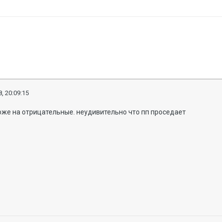
, 20:09:15
оже на отрицательные. неудивительно что пп проседает