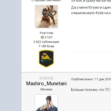
Старший лейтенант
24 боя, и сразу нытьё 
Да у меня Югумо в один
слишком мало боёв на к
Участник
3 107
3 622 публикации
7 189 боёв
[FGNYA]
Опубликовано:
11 дек 2018
Mashiro_Munetani
Мичман
Больше похоже, что ТС 