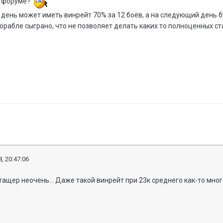
на форуме?
 день может иметь винрейт 70% за 12 боёв, а на следующий день бу
орабле сыграно, что не позволяет делать каких то полноценных с
, 20:47:06
тащер неочень... Даже такой винрейт при 23к среднего как-то мног