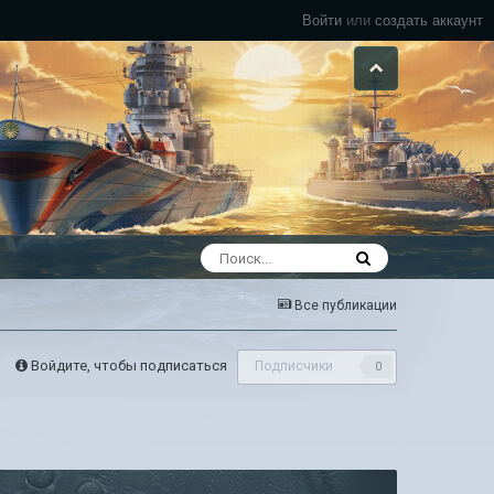
Войти
или
создать аккаунт
Все публикации
Войдите, чтобы подписаться
Подписчики
0