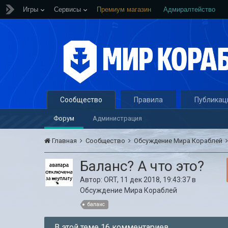
Игры
Сервисы
Премиум магазин
Адмиралтейство
Сообщество
Правила
Публикац
Форум
Администрация
Главная
Сообщество
Обсуждение Мира Кораблей
Баланс? А что это?
Автор:
ORT
,
11 дек 2018, 19:43:37
в
Обсуждение Мира Кораблей
баланс
В этой теме 16 комментариев