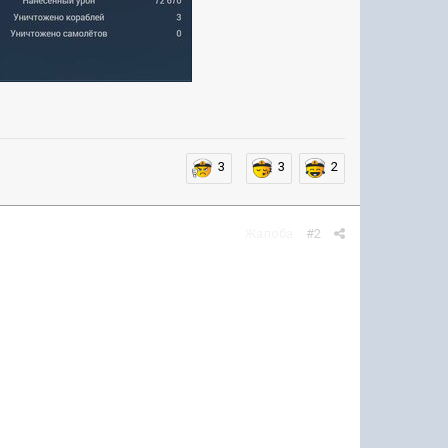
3
3
2
Жалоба
#2