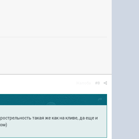
Жалоба
#8
рострельность такая же как на кливе, да еще и
том)