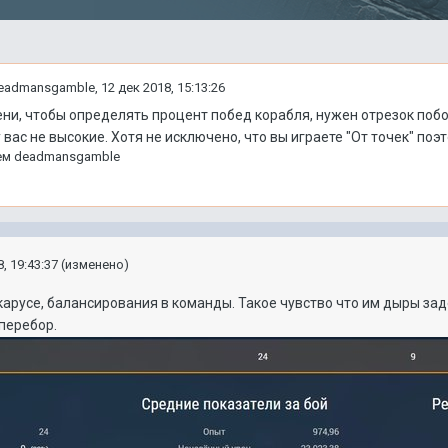
eadmansgamble
,
12 дек 2018, 15:13:26
ени, чтобы определять процент побед корабля, нужен отрезок поб
 вас не высокие. Хотя не исключено, что вы играете "От точек" поэто
ем
deadmansgamble
, 19:43:37
(изменено)
карусе, балансирования в команды. Такое чувство что им дыры за
перебор.