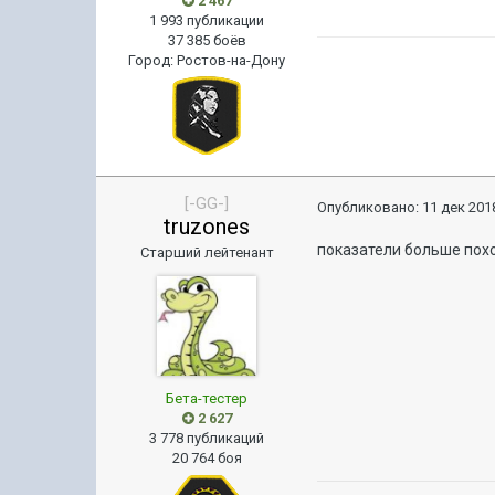
2 467
1 993 публикации
37 385 боёв
Город
:
Ростов-на-Дону
[-GG-]
Опубликовано:
11 дек 2018
truzones
показатели больше пох
Старший лейтенант
Бета-тестер
2 627
3 778 публикаций
20 764 боя