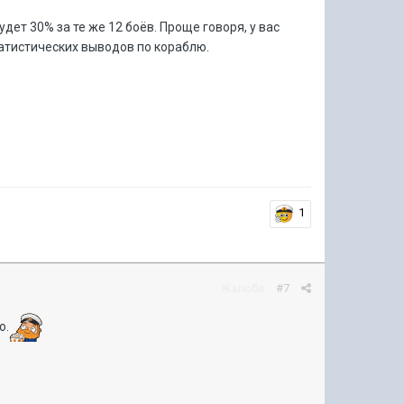
дет 30% за те же 12 боёв. Проще говоря, у вас
татистических выводов по кораблю.
1
Жалоба
#7
о.