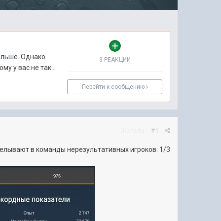
ольше. Однако
3 РЕАКЦИИ
му у вас не так...
Перейти к сообщению
Жалоба
#1
делывают в команды нерезультативных игроков. 1/3