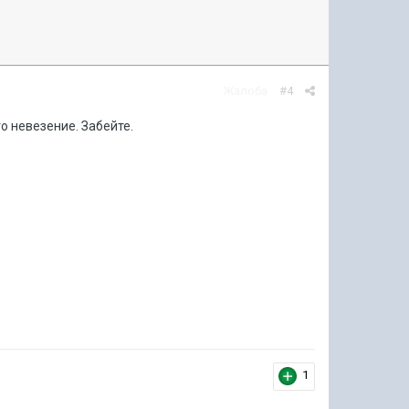
Жалоба
#4
то невезение. Забейте.
1