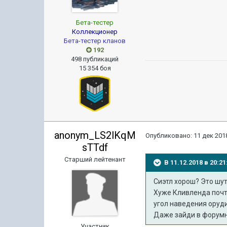
Бета-тестер
Коллекционер
Бета-тестер кланов
192
498 публикаций
15 354 боя
anonym_LS2lKqM
Опубликовано:
11 дек 2018
sTTdf
Старший лейтенант
В 11.12.2018 в 20:
Сиэтл хорош? Это шут
Хуже Кливленда почти
угол наведения оруд
Даже зайди в форумну
Участник