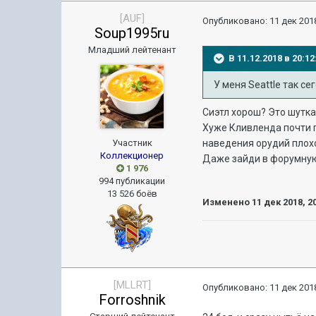
[AUF]
Опубликовано:
11 дек 2018
Soup1995ru
Младший лейтенант
В 11.12.2018 в 20:
У меня Seattle так с
Сиэтл хорош? Это шутка
Хуже Кливленда почти п
Участник
наведения орудий плохо
Коллекционер
Даже зайди в форумную 
1 976
994 публикации
13 526 боёв
Изменено
11 дек 2018, 2
[MLLRT]
Опубликовано:
11 дек 2018
Forroshnik