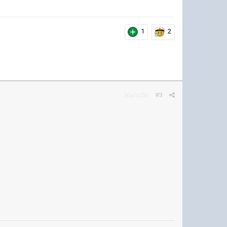
1
2
Жалоба
#3