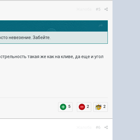
Жалоба
#5
осто невезение. Забейте.
трельность такая же как на кливе, да еще и угол
5
2
2
Жалоба
#6