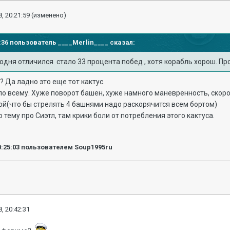
, 20:21:59
(изменено)
12:36 пользователь
____Merlin____
сказал:
егодня отличился стало 33 процента побед , хотя корабль хорош. Пр
? Да ладно это еще тот кактус.
о всему. Хуже поворот башен, хуже намного маневренность, скорос
й(что бы стрелять 4 башнями надо раскорячится всем бортом)
тему про Сиэтл, там крики боли от потребления этого кактуса.
0:25:03
пользователем Soup1995ru
, 20:42:31