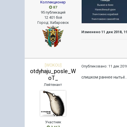
Коллекционер
87
95 публикаций
12 401 бой
Город
:
Хабаровск
Изменено
11 дек 2018, 1
[WOKOU]
Опубликовано:
11 дек 2018
otdyhaju_posle_W
oT_
слишком раннее нытьё..
Лейтенант
Участник