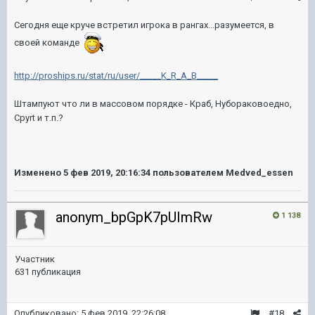
Сегодня еще круче встретил игрока в рангах...разумеется, в
своей команде
http://proships.ru/stat/ru/user/_____K_R_A_B_____
Штампуют что ли в массовом порядке - Краб, Нубораковоедно,
Cpyrt и т.п.?
Изменено
5 фев 2019, 20:16:34
пользователем Medved_essen
anonym_bpGpK7pUImRw
1 138
Участник
631 публикация
Опубликовано:
5 фев 2019, 22:26:08
#18