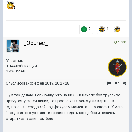
2
1
1
_Oburec_
1 088
Участник
1 144 публикации
2 436 боёв
Опубликовано:
4 фев 2019, 20:27:28
#7
Ну я так делаю. Если вижу, что наши ЛК в начале боя трусливо
прячутся у синей линии, то просто катаюсь у угла карты т.к.
одного на передовой под фокусом моментально сносят. У меня
1 кр девятого уровня - всеравно ждать конца боя и незачем
стараться в сливном бою