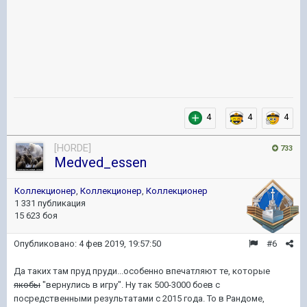
4
4
4
[HORDE]
733
Medved_essen
Коллекционер
,
Коллекционер
,
Коллекционер
1 331 публикация
15 623 боя
Опубликовано:
4 фев 2019, 19:57:50
#6
Да таких там пруд пруди...особенно впечатляют те, которые
якобы
"вернулись в игру". Ну так 500-3000 боев с
посредственными результатами с 2015 года. То в Рандоме,