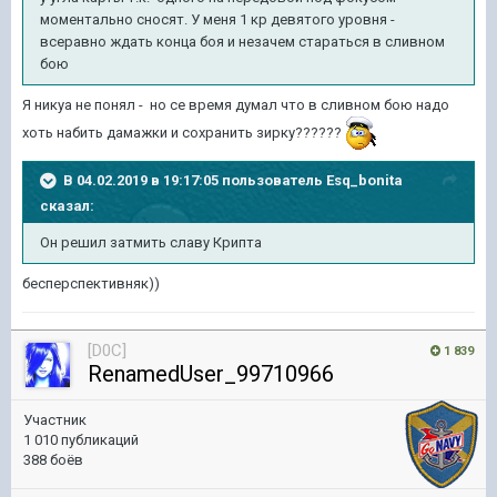
моментально сносят. У меня 1 кр девятого уровня -
всеравно ждать конца боя и незачем стараться в сливном
бою
Я никуа не понял - но се время думал что в сливном бою надо
хоть набить дамажки и сохранить зирку??????
В 04.02.2019 в 19:17:05 пользователь
Esq_bonita
сказал:
Он решил затмить славу Крипта
бесперспективняк))
[D0C]
1 839
RenamedUser_99710966
Участник
1 010 публикаций
388 боёв