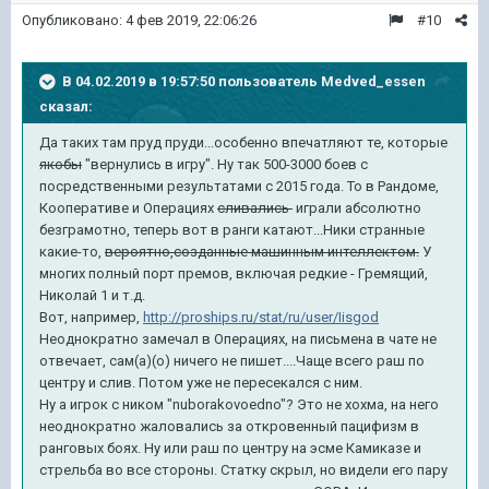
Опубликовано:
4 фев 2019, 22:06:26
#10
В 04.02.2019 в 19:57:50 пользователь
Medved_essen
сказал:
Да таких там пруд пруди...особенно впечатляют те, которые
якобы
"вернулись в игру". Ну так 500-3000 боев с
посредственными результатами с 2015 года. То в Рандоме,
Кооперативе и Операциях
сливались
играли абсолютно
безграмотно, теперь вот в ранги катают...Ники странные
какие-то,
вероятно,созданные машинным интеллектом.
У
многих полный порт премов, включая редкие - Гремящий,
Николай 1 и т.д.
Вот, например,
http://proships.ru/stat/ru/user/Iisgod
Неоднократно замечал в Операциях, на письмена в чате не
отвечает, сам(а)(о) ничего не пишет....Чаще всего раш по
центру и слив. Потом уже не пересекался с ним.
Ну а игрок с ником "nuborakovoedno"? Это не хохма, на него
неоднократно жаловались за откровенный пацифизм в
ранговых боях. Ну или раш по центру на эсме Камиказе и
стрельба во все стороны. Статку скрыл, но видели его пару