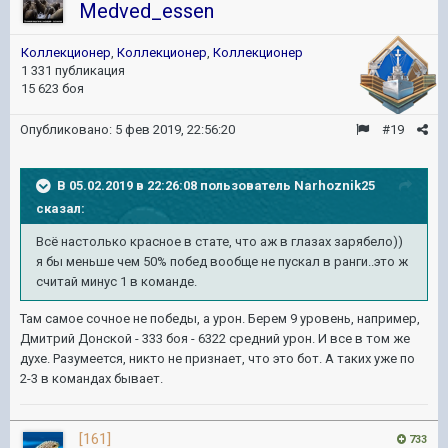
Medved_essen
Коллекционер
,
Коллекционер
,
Коллекционер
1 331 публикация
15 623 боя
Опубликовано:
5 фев 2019, 22:56:20
#19
В 05.02.2019 в 22:26:08 пользователь
Narhoznik25
сказал:
Всё настолько красное в стате, что аж в глазах зарябело))
я бы меньше чем 50% побед вообще не пускал в ранги..это ж
считай минус 1 в команде.
Там самое сочное не победы, а урон. Берем 9 уровень, например,
Дмитрий Донской - 333 боя - 6322 средний урон. И все в том же
духе. Разумеется, никто не признает, что это бот. А таких уже по
2-3 в командах бывает.
[161]
733