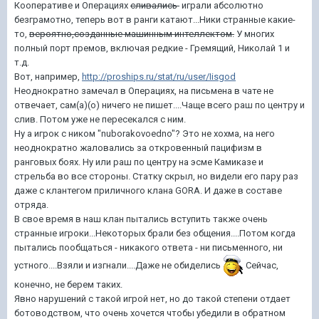
Кооперативе и Операциях
сливались
играли абсолютно
безграмотно, теперь вот в ранги катают...Ники странные какие-
то,
вероятно,созданные машинным интеллектом.
У многих
полный порт премов, включая редкие - Гремящий, Николай 1 и
т.д.
Вот, например,
http://proships.ru/stat/ru/user/Iisgod
Неоднократно замечал в Операциях, на письмена в чате не
отвечает, сам(а)(о) ничего не пишет....Чаще всего раш по центру и
слив. Потом уже не пересекался с ним.
Ну а игрок с ником "nuborakovoedno"? Это не хохма, на него
неоднократно жаловались за откровенный пацифизм в
ранговых боях. Ну или раш по центру на эсме Камиказе и
стрельба во все стороны. Статку скрыл, но видели его пару раз
даже с клантегом приличного клана GORA. И даже в составе
отряда.
В свое время в наш клан пытались вступить также очень
странные игроки...Некоторых брали без общения....Потом когда
пытались пообщаться - никакого ответа - ни письменного, ни
устного....Взяли и изгнали....Даже не обиделись
Сейчас,
конечно, не берем таких.
Явно нарушений с такой игрой нет, но до такой степени отдает
ботоводством, что очень хочется чтобы убедили в обратном