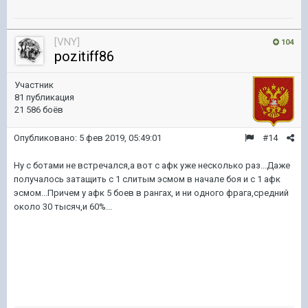
[VNY]
104
pozitiff86
Участник
81 публикация
21 586 боёв
Опубликовано:
5 фев 2019, 05:49:01
#14
Ну с ботами не встречался,а вот с афк уже несколько раз...Даже
получалось затащить с 1 слитым эсмом в начале боя и с 1 афк
эсмом...Причем у афк 5 боев в рангах, и ни одного фрага,средний
около 30 тысяч,и 60%...