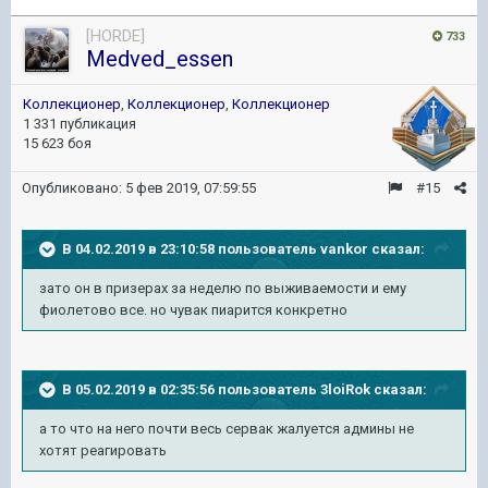
[HORDE]
733
Medved_essen
Коллекционер
,
Коллекционер
,
Коллекционер
1 331 публикация
15 623 боя
Опубликовано:
5 фев 2019, 07:59:55
#15
В 04.02.2019 в 23:10:58 пользователь
vankor
сказал:
зато он в призерах за неделю по выживаемости и ему
фиолетово все. но чувак пиарится конкретно
В 05.02.2019 в 02:35:56 пользователь
3loiRok
сказал:
а то что на него почти весь сервак жалуется админы не
хотят реагировать