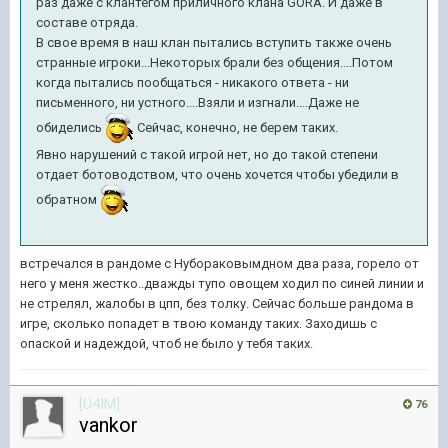
раз даже с клантегом приличного клана GORA. И даже в
составе отряда.
В свое время в наш клан пытались вступить также очень
странные игроки...Некоторых брали без общения....Потом
когда пытались пообщаться - никакого ответа - ни
письменного, ни устного....Взяли и изгнали....Даже не
обиделись
Сейчас, конечно, не берем таких.
Явно нарушений с такой игрой нет, но до такой степени
отдает ботоводством, что очень хочется чтобы убедили в
обратном
встречался в рандоме с Нубораковымдном два раза, горело от
него у меня жестко..дважды тупо овощем ходил по синей линии и
не стрелял, жалобы в цпп, без толку. Сейчас больше рандома в
игре, сколько попадет в твою команду таких. Заходишь с
опаской и надеждой, чтоб не было у тебя таких.
[U4IM]
76
vankor