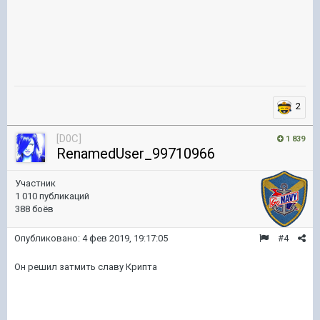
2
[D0C]
1 839
RenamedUser_99710966
Участник
1 010 публикаций
388 боёв
Опубликовано:
4 фев 2019, 19:17:05
#4
Он решил затмить славу Крипта