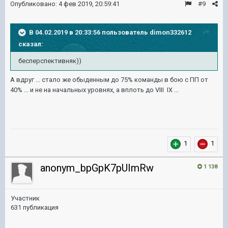
Опубликовано:
4 фев 2019, 20:59:41
#9
В 04.02.2019 в 20:33:56 пользователь
dimon332612
сказал:
бесперспективняк))
А вдруг ... стало же обыденным до 75% команды в бою с ПП от
40% ... и не на начальных уровнях, а вплоть до VIII IX ...
1
1
anonym_bpGpK7pUImRw
1 138
Участник
631 публикация