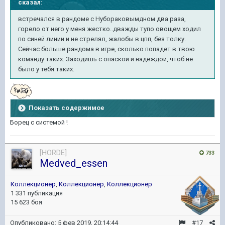
сказал:
встречался в рандоме с Нубораковымдном два раза,
горело от него у меня жестко..дважды тупо овощем ходил
по синей линии и не стрелял, жалобы в цпп, без толку.
Сейчас больше рандома в игре, сколько попадет в твою
команду таких. Заходишь с опаской и надеждой, чтоб не
было у тебя таких.
Показать содержимое
Борец с системой !
[HORDE]
733
Medved_essen
Коллекционер
,
Коллекционер
,
Коллекционер
1 331 публикация
15 623 боя
Опубликовано:
5 фев 2019, 20:14:44
#17