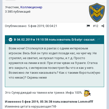
Участник,
Коллекционер
3 385 публикаций
Опубликовано:
5 фев 2019, 00:04:21
#12
В 04.02.2019 в 19:10:58 пользователь
Erbatyr
сказал:
Всем ночи! Столкнулся в рангах с одним интересным
игроком. Весь бой он тупо ходил позади нас, на чунг-му. Не
стрелял, не светил, не пускал торпы, и.т.д. Просто
кружился на линии и всё. При этом чувак на 9 ранге. Статка
его закрыта, с интересом посмотрел бы что и как у него.
Возможно ли таких наказывать? Как с такими бороться(чую
что никак)? Скрины ниже
Это Суперджедай на твинке или тринке. Инфа 100%.
Изменено
5 фев 2019, 05:36:38
пользователем Lommofff
Изменена цитата нарушающая ПФ