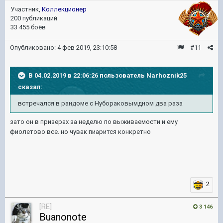
Участник,
Коллекционер
200 публикаций
33 455 боёв
Опубликовано:
4 фев 2019, 23:10:58
#11
В 04.02.2019 в 22:06:26 пользователь
Narhoznik25
сказал:
встречался в рандоме с Нубораковы
мдном два раза
зато он в призерах за неделю по выживаемости и ему
фиолетово все. но чувак пиарится конкретно
2
[RE]
3 146
Buanonote