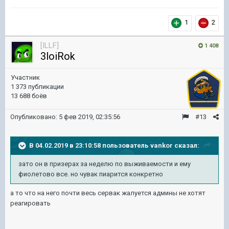
1
2
[ILLF]
1 408
3loiRok
Участник
1 373 публикации
13 688 боёв
Опубликовано:
5 фев 2019, 02:35:56
#13
В 04.02.2019 в 23:10:58 пользователь
vankor
сказал:
зато он в призерах за неделю по выживаемости и ему
фиолетово все. но чувак пиарится конкретно
а то что на него почти весь сервак жалуется админы не хотят
реагировать