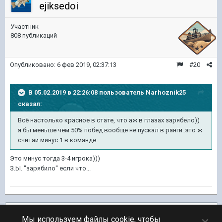
ejiksedoi
Участник
808 публикаций
Опубликовано:
6 фев 2019, 02:37:13
#20
В 05.02.2019 в 22:26:08 пользователь
Narhoznik25
сказал:
Всё настолько красное в стате, что аж в глазах зарябело))
я бы меньше чем 50% побед вообще не пускал в ранги..это ж
считай минус 1 в команде.
Это минус тогда 3-4 игрока)))
З.Ы. "зарябило" если что...
Подписчики
1
×
Мы используем файлы cookie, чтобы