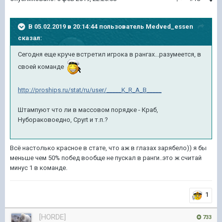
В 05.02.2019 в 20:14:44 пользователь
Medved_essen
сказал:
Сегодня еще круче встретил игрока в рангах...разумеется, в
своей команде
http://proships.ru/stat/ru/user/_____K_R_A_B_____
Штампуют что ли в массовом порядке - Краб,
Нубораковоедно, Cpyrt и т.п.?
Всё настолько красное в стате, что аж в глазах зарябело)) я бы
меньше чем 50% побед вообще не пускал в ранги..это ж считай
минус 1 в команде.
1
[HORDE]
733