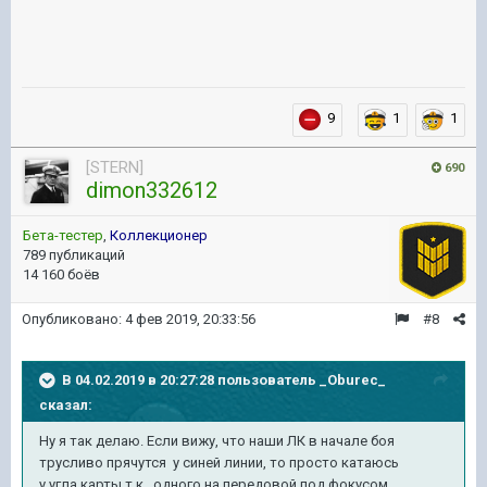
9
1
1
[STERN]
690
dimon332612
Бета-тестер
,
Коллекционер
789 публикаций
14 160 боёв
Опубликовано:
4 фев 2019, 20:33:56
#8
В 04.02.2019 в 20:27:28 пользователь
_Oburec_
сказал:
Ну я так делаю. Если вижу, что наши ЛК в начале боя
трусливо прячутся у синей линии, то просто катаюсь
у угла карты т.к. одного на передовой под фокусом