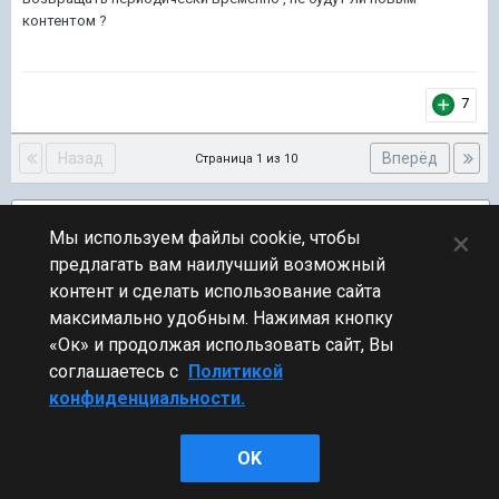
контентом ?
7
Назад
Вперёд
Страница 1 из 10
Подписчики
2
×
Мы используем файлы cookie, чтобы
предлагать вам наилучший возможный
ПЕРЕЙТИ К СПИСКУ ТЕМ
контент и сделать использование сайта
Фидбек
максимально удобным. Нажимая кнопку
«Ок» и продолжая использовать сайт, Вы
соглашаетесь с
Политикой
конфиденциальности.
Стиль
OK
Powered by Invision Community