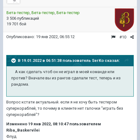
Бета-тестер
,
Бета-тестер
,
Бета-тестер
3 506 публикаций
19 701 бой
Опубликовано:
19 янв 2022, 06:55:12
#10
В 19.01.2022 в 06:51:38 пользователь
SerKo
сказал:
А как сделать чтоб он не играл в моей команде или
против? Вначале вы из рангов сделали тест, теперь и из
рандома.
Вопрос кстати актуальный. если я не хочу быть тестером
суперкораблей, то почему в клиенте нет галочки "играть без
суперкораблей"?
Изменено
19 янв 2022, 08:10:47
пользователем
Riba_Baskervilei
Флуд.