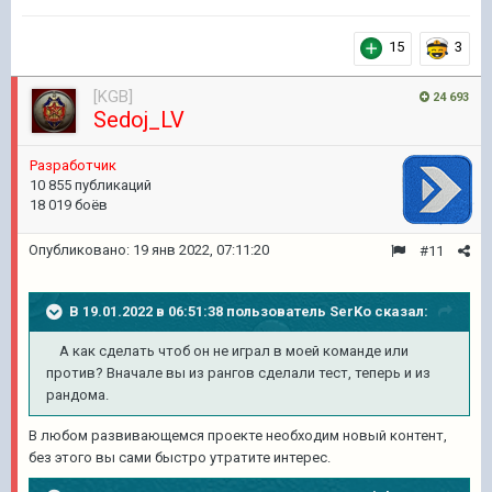
15
3
[KGB]
24 693
Sedoj_LV
Pазработчик
10 855 публикаций
18 019 боёв
Опубликовано:
19 янв 2022, 07:11:20
#11
В 19.01.2022 в 06:51:38 пользователь
SerKo
сказал:
А как сделать чтоб он не играл в моей команде или
против? Вначале вы из рангов сделали тест, теперь и из
рандома.
В любом развивающемся проекте необходим новый контент,
без этого вы сами быстро утратите интерес.