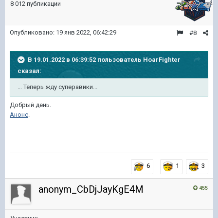
8 012 публикации
Опубликовано:
19 янв 2022, 06:42:29
#8
В 19.01.2022 в 06:39:52 пользователь
HoarFighter
сказал:
... Теперь жду суперавики...
Добрый день.
Анонс
.
6
1
3
anonym_CbDjJayKgE4M
455