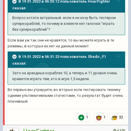
В 19.01.2022 в 06:55:12 пользователь
HoarFighter
сказал:
Вопрос кстати актуальный. если я не хочу быть тестером
суперкораблей, то почему в клиенте нет галочки "играть
без суперкораблей"?
Если вам уж так они не нравятся, то вы можете играть в те
режимы, в которых их нет на данный момент.
В 19.01.2022 в 06:31:23 пользователь
Shedir_F1
сказал:
Зато на арендных кораблях 10, а теперь и 11 уровня очень
нравится играть тем, кто в игре 1,5 недели.
Во первых вы утрируете, во вторых если тестировать технику
одними ультимативными статистами, то результат будет очень
плачевный.
1
1
32
4 670