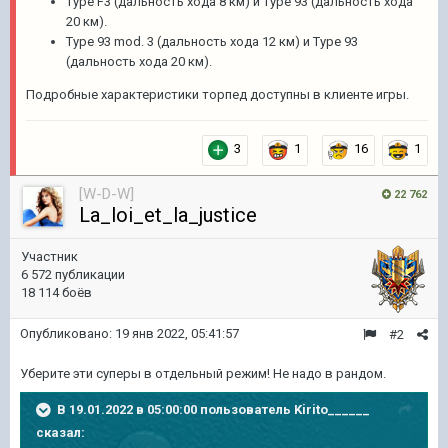
Type F3 (дальность хода 8 км) и Type 93 (дальность хода
20 км).
Type 93 mod. 3 (дальность хода 12 км) и Type 93
(дальность хода 20 км).
Подробные характеристики торпед доступны в клиенте игры.
3
1
16
1
[W-D-W]
22 762
La_loi_et_la_justice
Участник
6 572 публикации
18 114 боёв
Опубликовано:
19 янв 2022, 05:41:57
#2
Уберите эти суперы в отдельный режим! Не надо в рандом.
В 19.01.2022 в 05:00:00 пользователь
Kirito______
сказал: