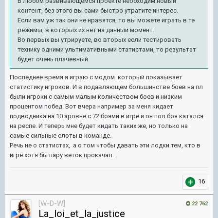
В любом развивающемся проекте необходим новый
контент, без этого вы сами быстро утратите интерес.
Если вам уж так они не нравятся, то вы можете играть в те
режимы, в которых их нет на данный момент.
Во первых вы утрируете, во вторых если тестировать
технику одними ультимативными статистами, то результат
будет очень плачевный.
Последнее время я играю с модом который показывает
статистику игроков. И в подавляющем большинстве боев на пл
были игроки с самым малым количеством боев и низким
процентом побед. Вот вчера например за меня кидает
подводника на 10 аровне с 72 боями в игре и он пол боя катался
на респе. И теперь мне будет кидать таких же, но только на
самые сильные слоты в команде.
Речь не о статистах, а о том чтобы давать эти лодки тем, кто в
игре хотя бы пару веток прокачал.
16
[W-D-W]
22 762
La_loi_et_la_justice