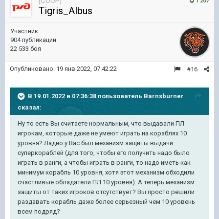
[COOP]
1 207
Tigris_Albus
Участник
904 публикации
22 533 боя
Опубликовано:
19 янв 2022, 07:42:22
#16
В 19.01.2022 в 07:36:38 пользователь
Barnsburner
сказал:
Ну то есть Вы считаете нормальным, что выдавали ПЛ
игрокам, которые даже не умеют играть на кораблях 10
уровня? Ладно у Вас был механизм защиты выдачи
суперкораблей (для того, чтобы его получить надо было
играть в ранги, а чтобы играть в ранги, то надо иметь как
минимум корабль 10 уровня, хотя этот механизм обходили
счастливые обладатели ПЛ 10 уровня). А теперь механизм
защиты от таких игроков отсутствует? Вы просто решили
раздавать корабль даже более серьезный чем 10 уровень
всем подряд?