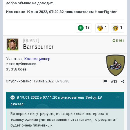
добра обычно не доводит.
Изменено
19 янв 2022, 07:20:32
пользователем HoarFighter
18
1
1
[QUANT]
5 951
Barnsburner
Участник,
Коллекционер
2 565 публикаций
35 358 боёв
Опубликовано:
19 янв 2022, 07:36:38
#13
В 19.01.2022 в 07:11:20 пользователь
Sedoj_LV
сказал:
Во первых вы утрируете, во вторых если тестировать
технику одними ультимативными статистами, то результат
будет очень плачевный.