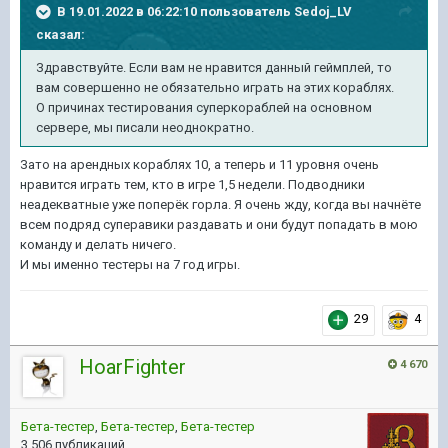
В 19.01.2022 в 06:22:10 пользователь
Sedoj_LV
сказал:
Здравствуйте. Если вам не нравится данный геймплей, то
вам совершенно не обязательно играть на этих кораблях.
О причинах тестирования суперкораблей на основном
сервере, мы писали неоднократно.
Зато на арендных кораблях 10, а теперь и 11 уровня очень
нравится играть тем, кто в игре 1,5 недели. Подводники
неадекватные уже поперёк горла. Я очень жду, когда вы начнёте
всем подряд суперавики раздавать и они будут попадать в мою
команду и делать ничего.
И мы именно тестеры на 7 год игры.
29
4
HoarFighter
4 670
Бета-тестер
,
Бета-тестер
,
Бета-тестер
3 506 публикаций