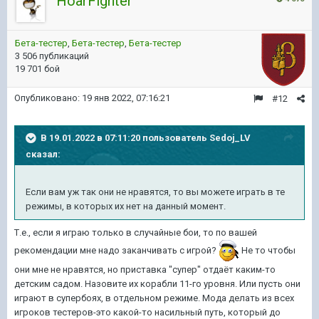
HoarFighter
Бета-тестер
,
Бета-тестер
,
Бета-тестер
3 506 публикаций
19 701 бой
Опубликовано:
19 янв 2022, 07:16:21
#12
В 19.01.2022 в 07:11:20 пользователь
Sedoj_LV
сказал:
Если вам уж так они не нравятся, то вы можете играть в те
режимы, в которых их нет на данный момент.
Т.е., если я играю только в случайные бои, то по вашей
рекомендации мне надо заканчивать с игрой?
Не то чтобы
они мне не нравятся, но приставка "супер" отдаёт каким-то
детским садом. Назовите их корабли 11-го уровня. Или пусть они
играют в супербоях, в отдельном режиме. Мода делать из всех
игроков тестеров-это какой-то насильный путь, который до