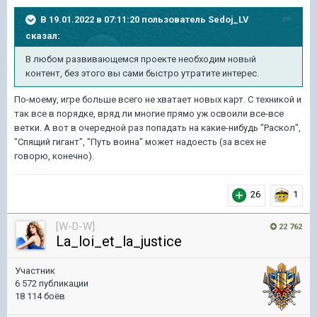
В 19.01.2022 в 07:11:20 пользователь
Sedoj_LV
сказал:
В любом развивающемся проекте необходим новый
контент, без этого вы сами быстро утратите интерес.
По-моему, игре больше всего не хватает новых карт. С техникой и
так все в порядке, вряд ли многие прямо уж освоили все-все
ветки. А вот в очередной раз попадать на какие-нибудь "Раскол",
"Спящий гигант", "Путь воина" может надоесть (за всех не
говорю, конечно).
26
1
[W-D-W]
22 762
La_loi_et_la_justice
Участник
6 572 публикации
18 114 боёв