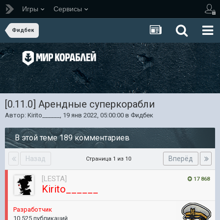
Игры
Сервисы
Фидбек
[0.11.0] Арендные суперкорабли
Автор:
Kirito______
,
19 янв 2022, 05:00:00
в
Фидбек
В этой теме 189 комментариев
Назад
Вперёд
Страница 1 из 10
[LESTA]
17 868
Kirito______
Разработчик
10 525 публикаций