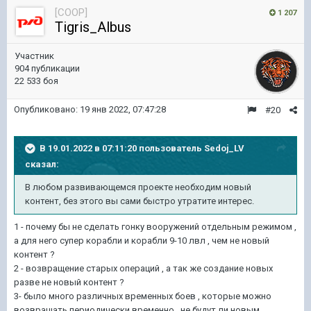
[COOP]
1 207
Tigris_Albus
Участник
904 публикации
22 533 боя
Опубликовано:
19 янв 2022, 07:47:28
#20
В 19.01.2022 в 07:11:20 пользователь
Sedoj_LV
сказал:
В любом развивающемся проекте необходим новый
контент, без этого вы сами быстро утратите интерес.
1 - почему бы не сделать гонку вооружений отдельным режимом ,
а для него супер корабли и корабли 9-10 лвл , чем не новый
контент ?
2 - возвращение старых операций , а так же создание новых
разве не новый контент ?
3- было много различных временных боев , которые можно
возвращать периодически временно , не будут ли новым