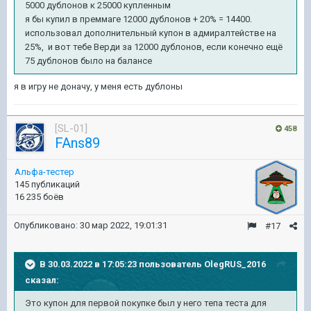
5000 дублонов к 25000 купленным
я бы купил в преммаге 12000 дублонов + 20% = 14400.
использовал дополнительный купон в адмиралтействе на
25%, и вот тебе Верди за 12000 дублонов, если конечно ещё
75 дублонов было на балансе
я в игру не доначу, у меня есть дублоны
[SL-01]
458
FAns89
Альфа-тестер
145 публикаций
16 235 боёв
Опубликовано:
30 мар 2022, 19:01:31
#17
В 30.03.2022 в 17:05:23 пользователь
OlegRUS_2016
сказал:
Это купон для первой покупке был у него тепа теста для