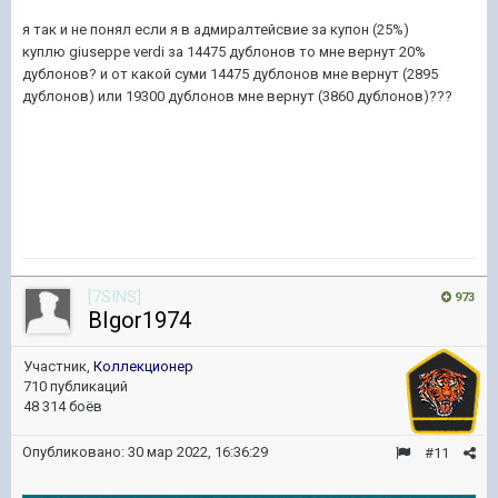
я так и не понял если я в адмиралтейсвие за купон (25%)
куплю giuseppe verdi за 14475 дублонов то мне вернут 20%
дублонов? и от какой суми 14475 дублонов мне вернут (2895
дублонов) или 19300 дублонов мне вернут (3860 дублонов)???
[7SINS]
973
BIgor1974
Участник,
Коллекционер
710 публикаций
48 314 боёв
Опубликовано:
30 мар 2022, 16:36:29
#11