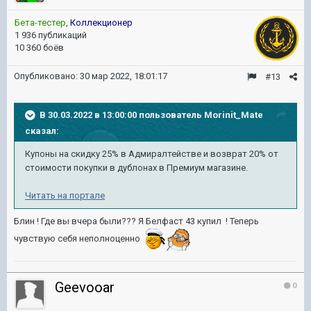
Бета-тестер
,
Коллекционер
1 936 публикаций
10 360 боёв
Опубликовано:
30 мар 2022, 18:01:17
#13
В 30.03.2022 в 13:00:00 пользователь
Morinit_Mate
сказал:
Купоны на скидку 25% в Адмиралтействе и возврат 20% от
стоимости покупки в дублонах в Премиум магазине.
Читать на портале
Блин ! Где вы вчера были??? Я Белфаст 43 купил ! Теперь
чувствую себя неполноценно
Geevooar
0