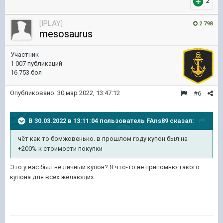
2
[IPLAY]
2 798
mesosaurus
Участник
1 007 публикаций
16 753 боя
Опубликовано:
30 мар 2022, 13:47:12
#6
В 30.03.2022 в 13:11:04 пользователь
FAns89
сказал:
чёт как то бомжовенько. в прошлом году купон был на
+200% к стоимости покупки
Это у вас был не личный купон? Я что-то не припомню такого
купона для всех желающих...