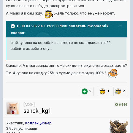
купона на него не будет распространяться.
А Майю я и сам жду.
Жаль только, что её уже нерфят.
В 30.03.2022 в 13:51:33 пользователь
moomantik
сказал:
а чё купоны на корабли за золото не складываются??
забейте их себе в опу...
Смешно! А в магазинах вы тоже скидочные купоны складываете?
Т.е. 4 купона на скидку 25% в сумме дают скидку 100%?
2
1
2
[MSR]
6 544
sanek_kg1
Участник,
Коллекционер
3 959 публикаций