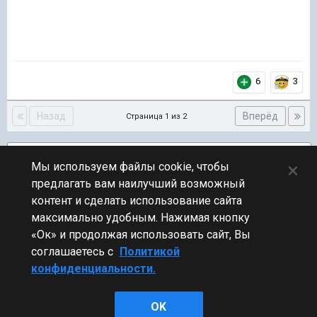
6
3
Назад
Вперёд
Страница 1 из 2
Подписчики
2
×
Мы используем файлы cookie, чтобы
предлагать вам наилучший возможный
ПЕРЕЙТИ К СПИСКУ ТЕМ
контент и сделать использование сайта
Новости
максимально удобным. Нажимая кнопку
«Ок» и продолжая использовать сайт, Вы
соглашаетесь с
Политикой
конфиденциальности.
Стиль
OK
Powered by Invision Community