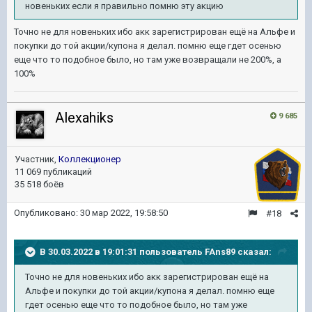
новеньких если я правильно помню эту акцию
Точно не для новеньких ибо акк зарегистрирован ещё на Альфе и
покупки до той акции/купона я делал. помню еще гдет осенью
еще что то подобное было, но там уже возвращали не 200%, а
100%
Alexahiks
9 685
Участник,
Коллекционер
11 069 публикаций
35 518 боёв
Опубликовано:
30 мар 2022, 19:58:50
#18
В 30.03.2022 в 19:01:31 пользователь
FAns89
сказал:
Точно не для новеньких ибо акк зарегистрирован ещё на
Альфе и покупки до той акции/купона я делал. помню еще
гдет осенью еще что то подобное было, но там уже