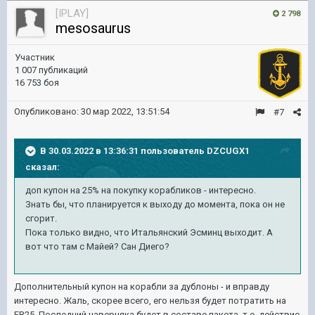
[IPLAY]
2 798
mesosaurus
Участник
1 007 публикаций
16 753 боя
Опубликовано:
30 мар 2022, 13:51:54
#7
В 30.03.2022 в 13:36:31 пользователь
DZCUGX1
сказал:
доп купон на 25% на покупку корабликов - интересно.
Знать бы, что планируется к выходу до момента, пока он не
сгорит.
Пока только видно, что Итальянский Эсминц выходит. А
вот что там с Майей? Сан Диего?
Дополнительный купон на корабли за дублоны - и вправду
интересно. Жаль, скорее всего, его нельзя будет потратить на
FR25. Последний наверняка будет в составе пакета, т.е. действие