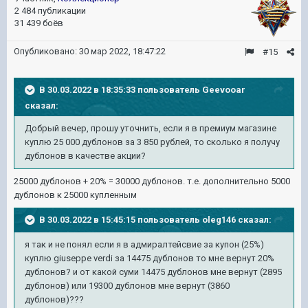
2 484 публикации
31 439 боёв
Опубликовано:
30 мар 2022, 18:47:22
#15
В 30.03.2022 в 18:35:33 пользователь
Geevooar
сказал:
Добрый вечер, прошу уточнить, если я в премиум магазине
куплю 25 000 дублонов за 3 850 рублей, то сколько я получу
дублонов в качестве акции?
25000 дублонов + 20% = 30000 дублонов. т.е. дополнительно 5000
дублонов к 25000 купленным
В 30.03.2022 в 15:45:15 пользователь
oleg146
сказал:
я так и не понял если я в адмиралтейсвие за купон (25%)
куплю giuseppe verdi за 14475 дублонов то мне вернут 20%
дублонов? и от какой суми 14475 дублонов мне вернут (2895
дублонов) или 19300 дублонов мне вернут (3860
дублонов)???