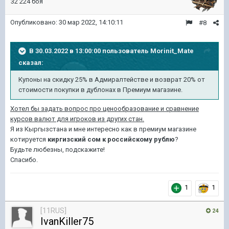
32 224 боя
Опубликовано:
30 мар 2022, 14:10:11
#8
В 30.03.2022 в 13:00:00 пользователь
Morinit_Mate
сказал:
Купоны на скидку 25% в Адмиралтействе и возврат 20% от
стоимости покупки в дублонах в Премиум магазине.
Хотел бы задать вопрос про ценообразование и сравнение
курсов валют для игроков из других стан.
Я из Кыргызстана и мне интересно как в премиум магазине
котируется
киргизский сом к российскому рублю
?
Будьте любезны, подскажите!
Спасибо.
1
1
[11RUS]
24
IvanKiller75