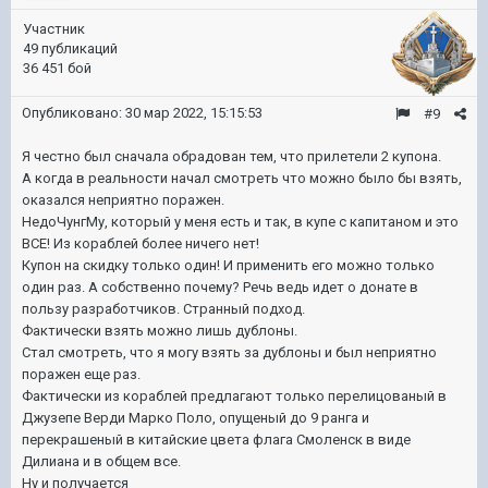
Участник
49 публикаций
36 451 бой
Опубликовано:
30 мар 2022, 15:15:53
#9
Я честно был сначала обрадован тем, что прилетели 2 купона.
А когда в реальности начал смотреть что можно было бы взять,
оказался неприятно поражен.
НедоЧунгМу, который у меня есть и так, в купе с капитаном и это
ВСЕ! Из кораблей более ничего нет!
Купон на скидку только один! И применить его можно только
один раз. А собственно почему? Речь ведь идет о донате в
пользу разработчиков. Странный подход.
Фактически взять можно лишь дублоны.
Стал смотреть, что я могу взять за дублоны и был неприятно
поражен еще раз.
Фактически из кораблей предлагают только перелицованый в
Джузепе Верди Марко Поло, опущеный до 9 ранга и
перекрашеный в китайские цвета флага Смоленск в виде
Дилиана и в общем все.
Ну и получается