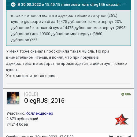
В 30.03.2022 в 15:45:15 пользователь
oleg146
сказал:
я так и не понял если я в адмиралтейсвие за купон (25%)
куплю giuseppe verdi за 14475 дублонов то мне вернут 20%
дублонов? и от какой суми 14475 дублонов мне вернут (2895
дублонов) или 19300 дублонов мне вернут (3860
дублонов)???
У меня тоже сначала проскочила такая мысль. Но при
внимательном чтении, я понял, что при покупке в
адмиралтействе возврат не производится, а действует только
купон.
Хотя может и не так понял.
[GOLD]
886
OlegRUS_2016
Участник,
Коллекционер
2 679 публикаций
74 214 боёв
Опубликовано:
30 мар 2022, 17:05:23