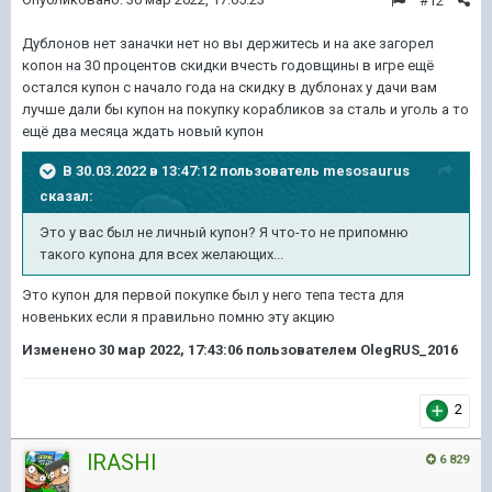
#12
Дублонов нет заначки нет но вы держитесь и на аке загорел
копон на 30 процентов скидки вчесть годовщины в игре ещё
остался купон с начало года на скидку в дублонах у дачи вам
лучше дали бы купон на покупку корабликов за сталь и уголь а то
ещё два месяца ждать новый купон
В 30.03.2022 в 13:47:12 пользователь
mesosaurus
сказал:
Это у вас был не личный купон? Я что-то не припомню
такого купона для всех желающих...
Это купон для первой покупке был у него тепа теста для
новеньких если я правильно помню эту акцию
Изменено
30 мар 2022, 17:43:06
пользователем OlegRUS_2016
2
lRASHl
6 829