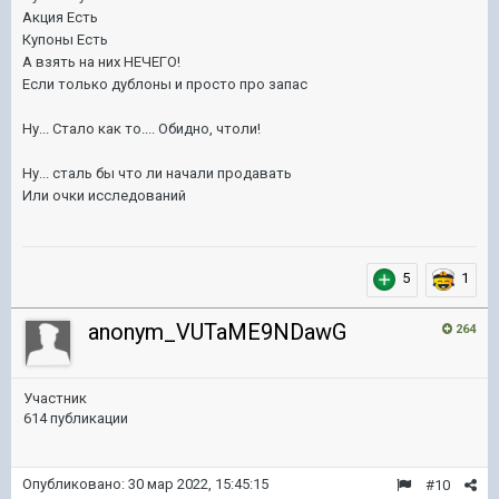
Акция Есть
Купоны Есть
А взять на них НЕЧЕГО!
Если только дублоны и просто про запас
Ну... Стало как то.... Обидно, чтоли!
Ну... сталь бы что ли начали продавать
Или очки исследований
5
1
anonym_VUTaME9NDawG
264
Участник
614 публикации
Опубликовано:
30 мар 2022, 15:45:15
#10