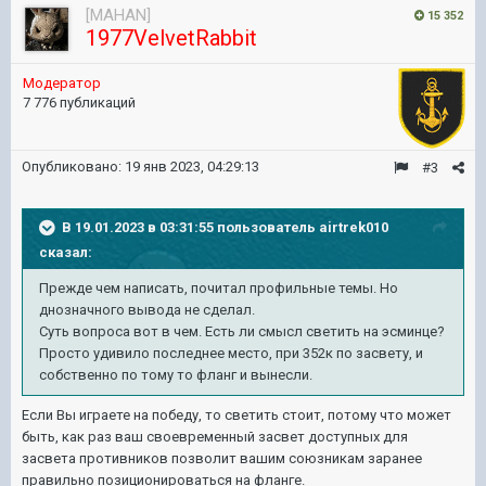
[MAHAN]
15 352
1977VelvetRabbit
Модератор
7 776 публикаций
Опубликовано:
19 янв 2023, 04:29:13
#3
В 19.01.2023 в 03:31:55 пользователь
airtrek010
сказал:
Прежде чем написать, почитал профильные темы. Но
днозначного вывода не сделал.
Суть вопроса вот в чем. Есть ли смысл светить на эсминце?
Просто удивило последнее место, при 352к по засвету, и
собственно по тому то фланг и вынесли.
Если Вы играете на победу, то светить стоит, потому что может
быть, как раз ваш своевременный засвет доступных для
засвета противников позволит вашим союзникам заранее
правильно позиционироваться на фланге.