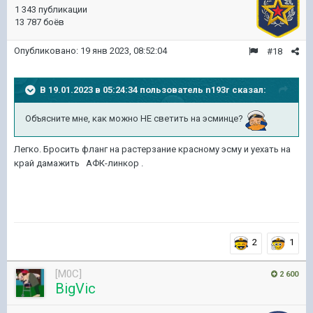
1 343 публикации
13 787 боёв
Опубликовано:
19 янв 2023, 08:52:04
#18
В 19.01.2023 в 05:24:34 пользователь
n193r
сказал:
Объясните мне, как м
ожно НЕ светить на эсминце?
Легко. Бросить фланг на растерзание красному эсму и уехать на
край дамажить АФК-линкор .
2
1
[M0C]
2 600
BigVic