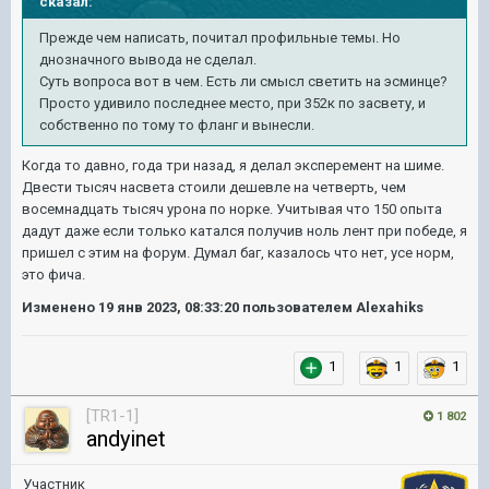
сказал:
Прежде чем написать, почитал профильные темы. Но
днозначного вывода не сделал.
Суть вопроса вот в чем. Есть ли смысл светить на эсминце?
Просто удивило последнее место, при 352к по засвету, и
собственно по тому то фланг и вынесли.
Когда то давно, года три назад, я делал эксперемент на шиме.
Двести тысяч насвета стоили дешевле на четверть, чем
восемнадцать тысяч урона по норке. Учитывая что 150 опыта
дадут даже если только катался получив ноль лент при победе, я
пришел с этим на форум. Думал баг, казалось что нет, усе норм,
это фича.
Изменено
19 янв 2023, 08:33:20
пользователем Alexahiks
1
1
1
[TR1-1]
1 802
andyinet
Участник