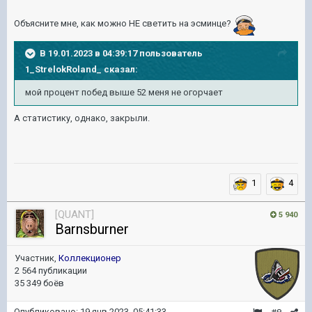
Объясните мне, как можно НЕ светить на эсминце?
В 19.01.2023 в 04:39:17 пользователь
1_StrelokRoland_
сказал:
мой процент побед выше 52 меня не огорчает
А статистику, однако, закрыли.
1
4
[QUANT]
5 940
Barnsburner
Участник,
Коллекционер
2 564 публикации
35 349 боёв
Опубликовано:
19 янв 2023, 05:41:33