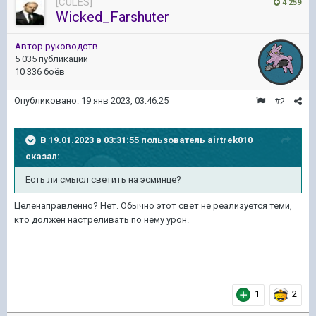
[CULES]
4 259
Wicked_Farshuter
Автор руководств
5 035 публикаций
10 336 боёв
Опубликовано:
19 янв 2023, 03:46:25
#2
В 19.01.2023 в 03:31:55 пользователь
airtrek010
сказал:
Есть
ли смысл светить на эсминце?
Целенаправленно? Нет. Обычно этот свет не реализуется теми,
кто должен настреливать по нему урон.
1
2