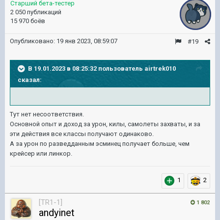
Старший бета-тестер
2 050 публикаций
15 970 боёв
Опубликовано:
19 янв 2023, 08:59:07
#19
В 19.01.2023 в 08:25:32 пользователь
airtrek010
сказал:
Тут нет несоответствия.
Основной опыт и доход за урон, килы, самолеты захваты, и за
эти действия все классы получают одинаково.
А за урон по разведданным эсминец получает больше, чем
крейсер или линкор.
1
2
[TR1-1]
1 802
andyinet