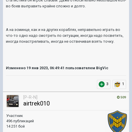
статистике он игрок слабый. Даже относительно небольшое кол-
во боев выправить крайне сложно и долго.
А на эсминце, как и на других кораблях, неправильно играть во
что-то одно надо смотреть по ситуации, иногда надо посветить,
иногда понастреливать, иногда не оствечивая взять точку.
Изменено
19 янв 2023, 06:49:41
пользователем BigVic
3
1
[P-R-N]
509
airtrek010
Участник
496 публикаций
14 251 бой