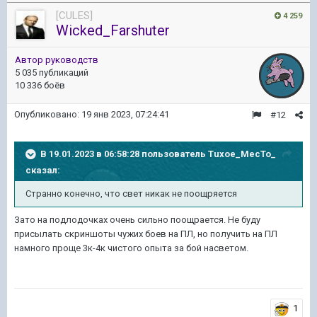
[CULES]
4 259
Wicked_Farshuter
Автор руководств
5 035 публикаций
10 336 боёв
Опубликовано:
19 янв 2023, 07:24:41
#12
В 19.01.2023 в 06:58:28 пользователь
Tuxoe_MecTo_
сказал:
Странно
конеч
но, что свет никак не поощряетс
я
Зато на подлодочках очень сильно поощрается. Не буду
присылать скриншоты чужих боев на ПЛ, но получить на ПЛ
намного проще 3к-4к чистого опыта за бой насветом.
1