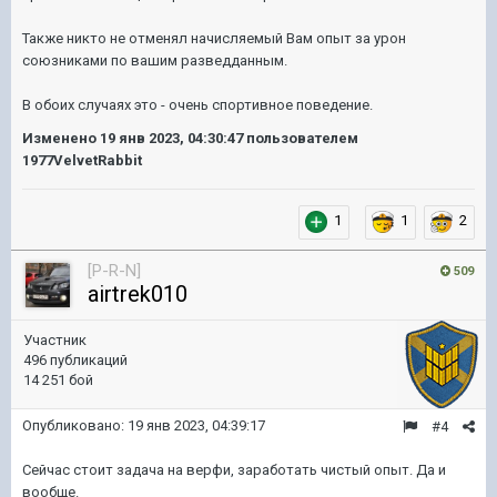
Также никто не отменял начисляемый Вам опыт за урон
союзниками по вашим разведданным.
В обоих случаях это - очень спортивное поведение.
Изменено
19 янв 2023, 04:30:47
пользователем
1977VelvetRabbit
1
1
2
[P-R-N]
509
airtrek010
Участник
496 публикаций
14 251 бой
Опубликовано:
19 янв 2023, 04:39:17
#4
Сейчас стоит задача на верфи, заработать чистый опыт. Да и
вообще.