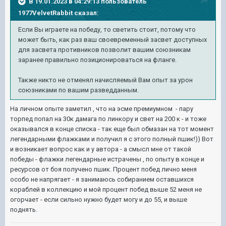
В 19.01.2023 в 04:29:13 пользователь
1977VelvetRabbit
сказал:
Если Вы играете на победу, то светить стоит, потому что
может быть, как раз ваш своевременный засвет доступных
для засвета противников позволит вашим союзникам
заранее правильно позиционироваться на фланге.
Также никто не отменял начисляемый Вам опыт за урон
союзниками по вашим разведданным.
На личном опыте заметил , что на эсме премиумном - пару
торпед попал на 30к дамага по линкору и свет на 200 к - и тоже
оказывался в конце списка - так еще был обмазан на тот момент
легендарными флажками и получил я с этого полный пшик!)) Вот
и возникает вопрос как и у автора - а смысл мне от такой
победы - флажки легендарные истрачены , по опыту в конце и
ресурсов от боя получено пшик. Процент побед лично меня
особо не напрягает - я занимаюсь собиранием оставшихся
кораблей в коллекцию и мой процент побед выше 52 меня не
огорчает - если сильно нужно будет могу и до 55, и выше
поднять.