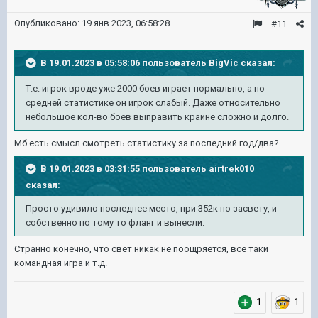
Опубликовано:
19 янв 2023, 06:58:28
#11
В 19.01.2023 в 05:58:06 пользователь
BigVic
сказал:
Т.е. игрок вроде уже 2000 боев играет нормально, а по
средней статистике он игрок слабый. Даже относительно
небольшое кол-во боев выправить крайне сложно и долго.
Мб есть смысл смотреть статистику за последний год/два?
В 19.01.2023 в 03:31:55 пользователь
airtrek010
сказал:
Просто удивило последнее место, при 352к по засвету, и
собственно по тому то фланг и вынесли.
Странно конечно, что свет никак не поощряется, всё таки
командная игра и т.д.
1
1