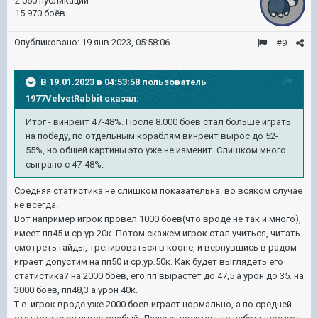
2 050 публикаций
15 970 боёв
Опубликовано:
19 янв 2023, 05:58:06
#9
В 19.01.2023 в 04:53:58 пользователь
1977VelvetRabbit
сказал:
Итог - винрейт 47-48%. После 8.000 боев стал больше играть
на победу, по отдельным кораблям винрейт вырос до 52-
55%, но общей картины это уже не изменит. Слишком много
сыграно с 47-48%.
Средняя статистика не слишком показательна. во всяком случае
не всегда.
Вот например игрок провел 1000 боев(что вроде не так и много),
имеет пп45 и ср.ур.20к. Потом скажем игрок стал учиться, читать
смотреть гайды, тренироваться в коопе, и вернувшись в радом
играет допустим на пп50 и ср.ур.50к. Как будет выглядеть его
статистика? на 2000 боев, его пп вырастет до 47,5 а урон до 35. на
3000 боев, пп48,3 а урон 40к.
Т.е. игрок вроде уже 2000 боев играет нормально, а по средней