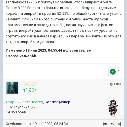
запланированных к покупуе кораблей. Итог - винрейт 47-48%.
После 8.000 боев стал больше играть на победу, по отдельным
кораблям винрейт вырос до 52-55%, но общей картины это уже не
изменит. Слишком много сыграно с 47-48%. Часть игроков
поэтому твинки и заводит, чтобы, когда научились эффективно
играть, винрейт уже постоянно держать на высоком уровне, не
портить его как в начале карьеры на первом аккаунте. Но это для
тех, кто винрейтом дорожит.
Изменено
19 янв 2023, 04:55:44
пользователем
1977VelvetRabbit
4
[JAGER]
1 862
n193r
Старший бета-тестер
,
Коллекционер
1 323 публикации
14 050 боёв
Опубликовано:
19 янв 2023, 05:24:34
#7