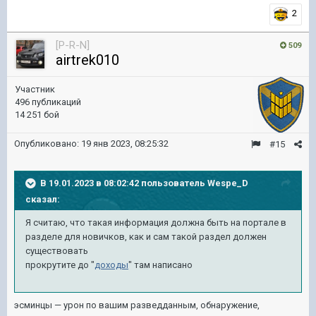
2
[P-R-N]
509
airtrek010
Участник
496 публикаций
14 251 бой
Опубликовано:
19 янв 2023, 08:25:32
#15
В 19.01.2023 в 08:02:42 пользователь
Wespe_D
сказал:
Я считаю, что такая информация должна быть на портале в
разделе для новичков, как и сам такой раздел должен
существовать
прокрутите до "
доходы
" там написано
эсминцы — урон по вашим разведданным, обнаружение,