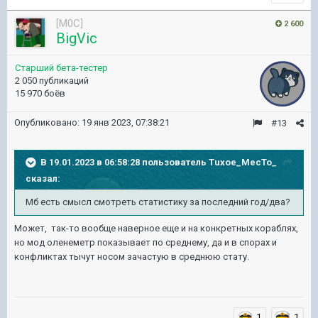
[M0C]
2 600
BigVic
Старший бета-тестер
2 050 публикаций
15 970 боёв
Опубликовано:
19 янв 2023, 07:38:21
#13
В 19.01.2023 в 06:58:28 пользователь
Tuxoe_MecTo_
сказал:
Мб есть смысл смотреть статистику за последний год/два?
Может, так-то вообще наверное еще и на конкретных кораблях,
но мод оленеметр показывает по среднему, да и в спорах и
конфликтах тычут носом зачастую в среднюю стату.
1
1