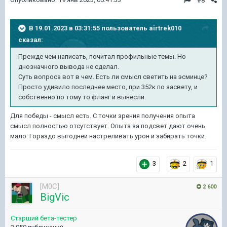
#8
В 19.01.2023 в 03:31:55 пользователь
airtrek010
сказал:
Прежде чем написать, почитал профильные темы. Но
днозначного вывода не сделал.
Суть вопроса вот в чем. Есть ли смысл светить на эсминце?
Просто удивило последнее место, при 352к по засвету, и
собственно по тому то фланг и вынесли.
Для победы - смысл есть. С точки зрения получения опыта
смысл полностью отсутствует. Опыта за подсвет дают очень
мало. Гораздо выгодней настреливать урон и забирать точки.
3
2
1
[M0C]
2 600
BigVic
Старший бета-тестер