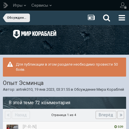
Игры
Сервисы
Обсуждение Мира Кораблей
Для публикации в этом разделе необходимо провести 50
боёв.
Опыт Эсминца
Автор:
airtrek010
,
19 янв 2023, 03:31:55
в
Обсуждение Мира Кораблей
В этой теме 72 комментария
Назад
Вперёд
Страница 1 из 4
[P-R-N]
509