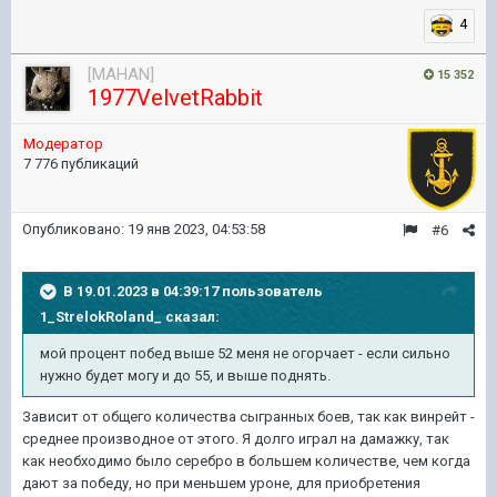
4
[MAHAN]
15 352
1977VelvetRabbit
Модератор
7 776 публикаций
Опубликовано:
19 янв 2023, 04:53:58
#6
В 19.01.2023 в 04:39:17 пользователь
1_StrelokRoland_
сказал:
мой процент побед выше 52 меня не огорчает - если сильно
нужно будет могу и до 55, и выше поднять.
Зависит от общего количества сыгранных боев, так как винрейт -
среднее производное от этого. Я долго играл на дамажку, так
как необходимо было серебро в большем количестве, чем когда
дают за победу, но при меньшем уроне, для приобретения