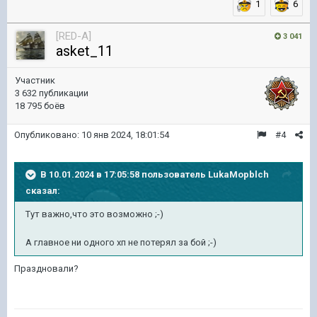
1
6
[RED-A]
3 041
asket_11
Участник
3 632 публикации
18 795 боёв
Опубликовано:
10 янв 2024, 18:01:54
#4
В 10.01.2024 в 17:05:58 пользователь
LukaMopblch
сказал:
Тут важно,что это возможно ;-)
А главное ни одного хп не потерял за бой ;-)
Праздновали?