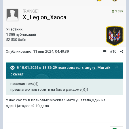
[RANGE]
1 387
X_Legion_Xaoca
Участник
1 388 публикаций
52 530 боёв
Опубликовано:
11 янв 2024, 04:49:39
#10
В 10.01.2024 в 18:36:29 пользователь
angry_Murzik
сказал:
веселая тема)))
предлагаю повторить на бис в рандоме ))))
У нас как то в клановых Москва Ямату ушатала,один на
один.Цитаделей 10 дала