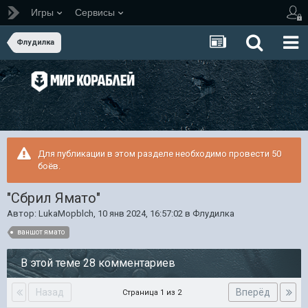
Игры
Сервисы
Флудилка
Для публикации в этом разделе необходимо провести 50
боёв.
"Сбрил Ямато"
Автор:
LukaMopblch
,
10 янв 2024, 16:57:02
в
Флудилка
ваншот ямато
В этой теме 28 комментариев
Назад
Вперёд
Страница 1 из 2