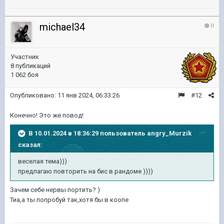
michael34
0
Участник
8 публикаций
1 062 боя
Опубликовано:
11 янв 2024, 06:33:26
#12
Конечно! Это же повод!
В 10.01.2024 в 18:36:29 пользователь
angry_Murzik
сказал:
веселая тема)))
предлагаю повторить на бис в рандоме ))))
Зачем себе нервы портить? )
Тиа,а ты попробуй так,хотя бы в коопе