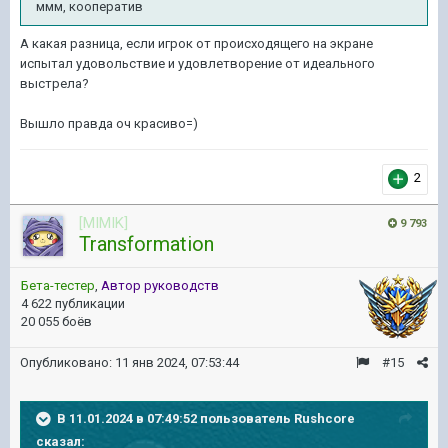
ммм, кооператив
А какая разница, если игрок от происходящего на экране
испытал удовольствие и удовлетворение от идеального
выстрела?
Вышло правда оч красиво=)
2
[MIMIK]
9 793
Transformation
Бета-тестер
,
Автор руководств
4 622 публикации
20 055 боёв
Опубликовано:
11 янв 2024, 07:53:44
#15
В 11.01.2024 в 07:49:52 пользователь
Rushcore
сказал: