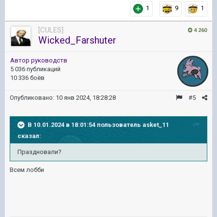
1
9
1
[CULES]
4 260
Wicked_Farshuter
Автор руководств
5 036 публикаций
10 336 боёв
Опубликовано:
10 янв 2024, 18:28:28
#5
В 10.01.2024 в 18:01:54 пользователь
asket_11
сказал:
Праздновали?
Всем лобби