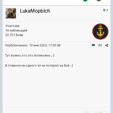
LukaMopblch
4
Участник
16 публикаций
20 727 боёв
Опубликовано:
10 янв 2024, 17:05:58
#3
Тут важно,что это возможно ;-)
А главное ни одного хп не потерял за бой ;-)