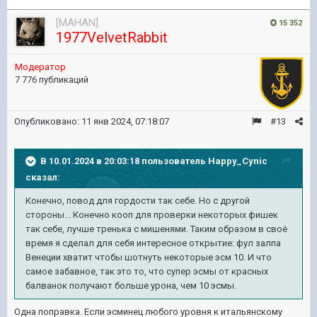
[MAHAN]
15 352
1977VelvetRabbit
Модератор
7 776 публикаций
Опубликовано:
11 янв 2024, 07:18:07
#13
В 10.01.2024 в 20:03:18 пользователь
Happy_Cynic
сказал:
Конечно, повод для гордости так себе. Но с другой
стороны... Конечно кооп для проверки некоторых фишек
так себе, лучше тренька с мишенями. Таким образом в своё
время я сделал для себя интересное открытие: фул залпа
Венеции хватит чтобы шотнуть некоторые эсм 10. И что
самое забавное, так это то, что супер эсмы от красных
балванок получают больше урона, чем 10 эсмы.
Одна поправка. Если эсминец любого уровня к итальянскому