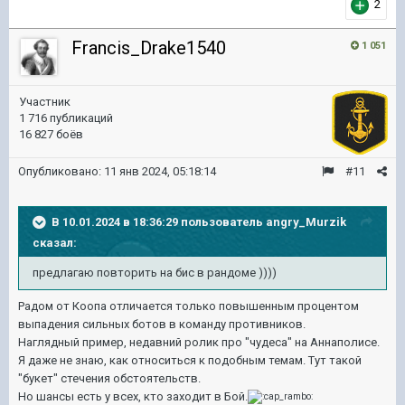
2
Francis_Drake1540
1 051
Участник
1 716 публикаций
16 827 боёв
Опубликовано:
11 янв 2024, 05:18:14
#11
В 10.01.2024 в 18:36:29 пользователь
angry_Murzik
сказал:
предлагаю повторить на бис в рандоме ))))
Радом от Коопа отличается только повышенным процентом
выпадения сильных ботов в команду противников.
Наглядный пример, недавний ролик про "чудеса" на Аннаполисе.
Я даже не знаю, как относиться к подобным темам. Тут такой
"букет" стечения обстоятельств.
Но шансы есть у всех, кто заходит в Бой.