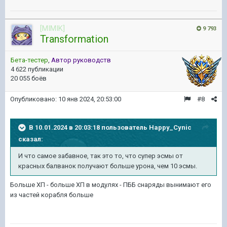
[MIMIK]
9 793
Transformation
Бета-тестер
,
Автор руководств
4 622 публикации
20 055 боёв
Опубликовано:
10 янв 2024, 20:53:00
#8
В 10.01.2024 в 20:03:18 пользователь
Happy_Cynic
сказал:
И что самое забавное, так это то, что супер эсмы от
красных балванок получают больше урона, чем 10 эсмы.
Больше ХП - больше ХП в модулях - ПББ снаряды вынимают его
из частей корабля больше