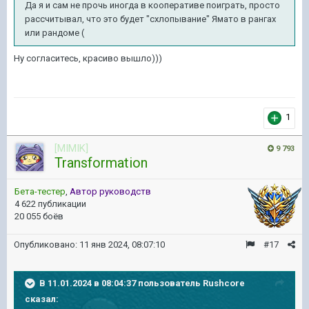
Да я и сам не прочь иногда в кооперативе поиграть, просто
рассчитывал, что это будет "схлопывание" Ямато в рангах
или рандоме (
Ну согласитесь, красиво вышло)))
1
[MIMIK]
9 793
Transformation
Бета-тестер
,
Автор руководств
4 622 публикации
20 055 боёв
Опубликовано:
11 янв 2024, 08:07:10
#17
В 11.01.2024 в 08:04:37 пользователь
Rushcore
сказал: