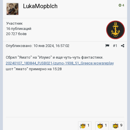
LukaMopblch
4
Участник
16 публикаций
20 727 боёв
Опубликовано:
10 янв 2024, 16:57:02
#1
Сбрил "Ямато" на "Изумо" и еще чуть-чуть фантастики.
20240107_183844_PJSB021-Izumo-1938_51_Greece.wowsreplay
шот "ямато" примерно на 15:28
1
1
9