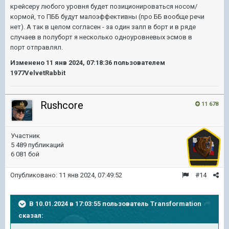
крейсеру любого уровня будет позиционироваться носом/
кормой, то ПББ будут малоэффективны (про ББ вообще речи
нет). А так в целом согласен - за один залп в борт и в ряде
случаев в полуборт я несколько одноуровневых эсмов в
порт отправлял.
Изменено
11 янв 2024, 07:18:36
пользователем
1977VelvetRabbit
Rushcore
11 678
Участник
5 489 публикаций
6 081 бой
Опубликовано:
11 янв 2024, 07:49:52
#14
В 10.01.2024 в 17:03:55 пользователь
Transformation
сказал: