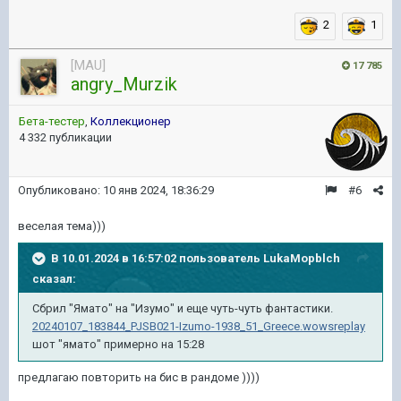
2
1
[MAU]
17 785
angry_Murzik
Бета-тестер
,
Коллекционер
4 332 публикации
Опубликовано:
10 янв 2024, 18:36:29
#6
веселая тема)))
В 10.01.2024 в 16:57:02 пользователь
LukaMopblch
сказал:
Сбрил "Ямато" на "Изумо" и еще чуть-чуть фантастики.
20240107_183844_PJSB021-Izumo-1938_51_Greece.wowsreplay
шот "ямато" примерно на 15:28
предлагаю повторить на бис в рандоме ))))