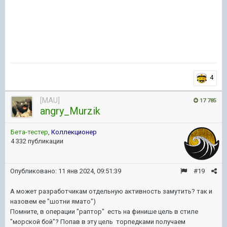
4
[MAU]
17 785
angry_Murzik
Бета-тестер
,
Коллекционер
4 332 публикации
Опубликовано:
11 янв 2024, 09:51:39
#19
А может разработчикам отдельную активность замутить? так и
назовем ее "шотни ямато")
Помните, в операции "раптор" есть на финише цель в стиле
"морской бой"? Попав в эту цель торпедками получаем