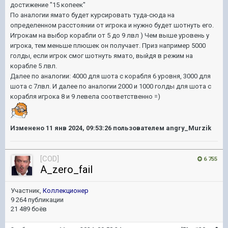
достижение "15 копеек"
По аналогии ямато будет курсировать туда-сюда на
определенном расстоянии от игрока и нужно будет шотнуть его.
Игрокам на выбор корабли от 5 до 9 лвл ) Чем выше уровень у
игрока, тем меньше плюшек он получает. Приз например 5000
голды, если игрок смог шотнуть ямато, выйдя в режим на
корабле 5 лвл.
Далее по аналогии: 4000 для шота с корабля 6 уровня, 3000 для
шота с 7лвл. И далее по аналогии 2000 и 1000 голды для шота с
корабля игрока 8 и 9 левела соответственно =)
Изменено
11 янв 2024, 09:53:26
пользователем angry_Murzik
[COD]
6 755
A_zero_fail
Участник,
Коллекционер
9 264 публикации
21 489 боёв