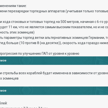
менениям такие:
ени перезарядки торпедных аппаратов (учитывая только топовые) д
и хода стоковых и топовых торпед на 500 метров, начиная с 6-го 
удет 11 км, что не является самым высоким показателем, но и не с
ность этих эсминцев)
ть параметры торпед ветки альтернативных эсминцев Германии, то 
ед больше (10 против 8 (на десятке)), скорость хода гораздо ниж
прогрессия по улучшению ГАП от уровня к уровню
имое
и стрельбы всех кораблей будет изменена в зависимости от уровня
ых эсминцев
имое
блей: