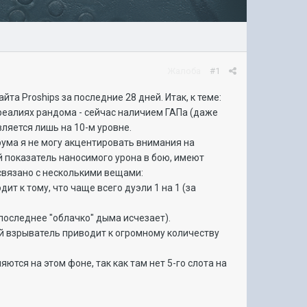
Жалоба
#1
а Proships за последние 28 дней. Итак, к теме:
реалиях рандома - сейчас наличием ГАПа (даже
ляется лишь на 10-м уровне.
ума я не могу акцентировать внимания на
й показатель наносимого урона в бою, имеют
связано с несколькими вещами:
т к тому, что чаще всего дуэли 1 на 1 (за
последнее "облачко" дыма исчезает).
ий взрыватель приводит к огромному количеству
ются на этом фоне, так как там нет 5-го слота на