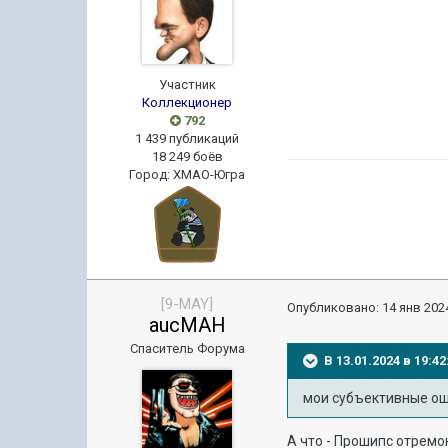
Участник
Коллекционер
792
1 439 публикаций
18 249 боёв
Город
:
ХМАО-Югра
[9-MAY]
Опубликовано:
14 янв 2024
aucMAH
Спаситель Форума
В 13.01.2024 в 19:
мои субъективные ощ
А что - Прошипс отрем