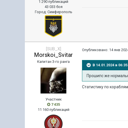
1 290 публикаций
43 033 боя
Город
:
Симферополь
[SUB_X]
Опубликовано:
14 янв 2024
Morskoi_Svitar
Капитан 3-го ранга
В 14.01.2024 в 06:
Прошипс же нормальн
Статистику по кораблям
Участник
7 435
11 160 публикаций