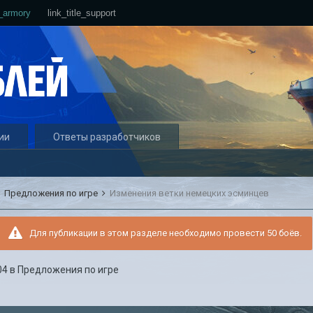
e_armory
link_title_support
ии
Ответы разработчиков
Предложения по игре
Изменения ветки немецких эсминцев
Для публикации в этом разделе необходимо провести 50 боёв.
04
в
Предложения по игре