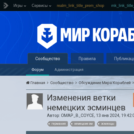
Игры
Сервисы
realm_link_title_prem_shop
mk_link_titl
Сообщество
Правила
Публикац
Форум
Администрация
Главная
Сообщество
Обсуждение Мира Кораблей
Изменения ветки
немецких эсминцев
Автор:
OMAP_B_COYCE
,
13 янв 2024, 19:42:
германия
немецкие эм
эсминцы