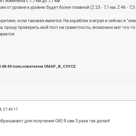
ет изменена с 7,7 км до 7,1 км
 от уровня к уровню будет более плавной (Z 23 - 7,1 км; Z 46 - 7,3 к
критике, если таковая имеется. На кораблях я играл и сейчас я "сиж
а, прошу проверить мой пост на грамотность, возможно мог что-то
ывается
0:48:49
пользователем OMAP_B_COYCE
, 21:45:17
сбрасывают для получения ОИ) Я сам 3 раза так делал!