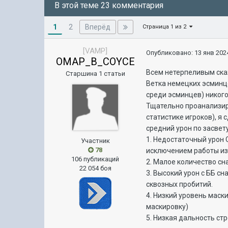
В этой теме 23 комментария
1
Вперёд
2
Страница 1 из 2
[VAMP]
Опубликовано:
13 янв 2024
OMAP_B_COYCE
Всем нетерпеливым скаж
Старшина 1 статьи
Ветка немецких эсминце
среди эсминцев) никого
Тщательно проанализир
статистике игроков), я
средний урон по засвет
1. Недостаточный урон 
Участник
78
исключением работы из
106 публикаций
2. Малое количество сн
22 054 боя
3. Высокий урон с ББ с
сквозных пробитий.
4. Низкий уровень маски
маскировку)
5. Низкая дальность ст