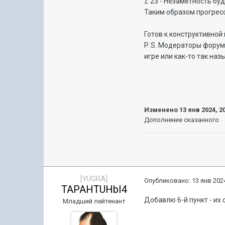
Z 23 - Незаметность буд
Таким образом прогрессия
Готов к конструктивной 
P. S. Модераторы форум
игре или как-то так наз
Изменено
13 янв 2024, 2
Дополнение сказанного
[YUGRA]
Опубликовано:
13 янв 2024
TAPAHTUHbI4
Добавлю 6-й пункт - их 
Младший лейтенант