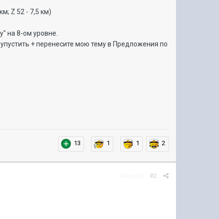
м; Z 52 - 7,5 км)
у" на 8-ом уровне.
 упустить + перенесите мою тему в Предложения по
13
1
1
2
Жалоба
#2