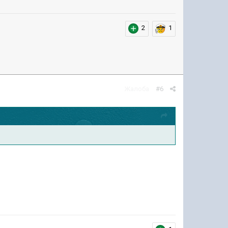
2
1
Жалоба
#6