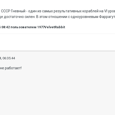
 СССР Гневный - один из самых результативных кораблей на VI уров
де достаточно силен. В этом отношении с одноуровневым Фаррагут
5:08:42
пользователем 1977VelvetRabbit
, 06:35:44
не работает!