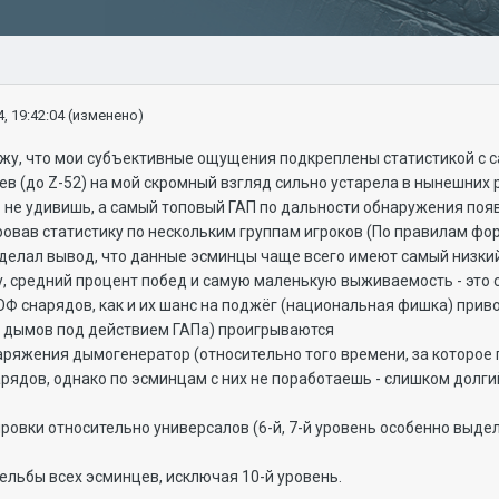
, 19:42:04
(изменено)
у, что мои субъективные ощущения подкреплены статистикой с сайт
в (до Z-52) на мой скромный взгляд сильно устарела в нынешних 
 не удивишь, а самый топовый ГАП по дальности обнаружения появ
овав статистику по нескольким группам игроков (По правилам фор
 сделал вывод, что данные эсминцы чаще всего имеют самый низки
у, средний процент побед и самую маленькую выживаемость - это 
ОФ снарядов, как и их шанс на поджёг (национальная фишка) приводи
 дымов под действием ГАПа) проигрываются
аряжения дымогенератор (относительно того времени, за которое 
нарядов, однако по эсминцам с них не поработаешь - слишком долг
ровки относительно универсалов (6-й, 7-й уровень особенно выделя
рельбы всех эсминцев, исключая 10-й уровень.