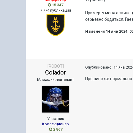
15 347
7 774 публикации
Пример: у меня эсминец
серьезно бодаться. Гае
Изменено
14 янв 2024, 0
[ROBOT]
Опубликовано:
14 янв 2024
Colador
Прошипс же нормально 
Младший лейтенант
Участник
Коллекционер
2 867