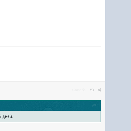
Жалоба
#3
8 дней.