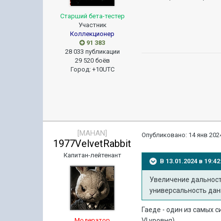
Старший бета-тестер
Участник
Коллекционер
91 383
28 033 публикации
29 520 боёв
Город
:
+10UTC
[MAHAN]
Опубликовано:
14 янв 2024
1977VelvetRabbit
Капитан-лейтенант
В 13.01.2024 в 19:
Увеличение дальности
универсальность дан
Гаеде - один из самых 
Модератор
VI уровня).