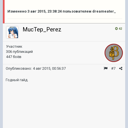
Изменено
3 авг 2015, 23:38:24
пользователем dreameater_
MucTep_Perez
42
Участник
306 публикаций
447 боёв
Опубликовано:
4 авг 2015, 00:56:37
#7
Годный гайд.