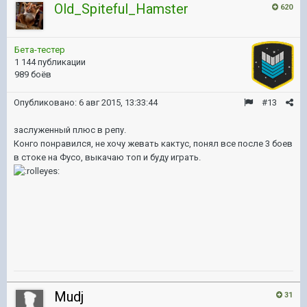
Old_Spiteful_Hamster
620
Бета-тестер
1 144 публикации
989 боёв
Опубликовано:
6 авг 2015, 13:33:44
#13
заслуженный плюс в репу.
Конго понравился, не хочу жевать кактус, понял все после 3 боев
в стоке на Фусо, выкачаю топ и буду играть.
Mudj
31