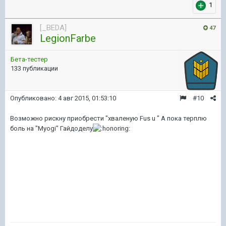
1
[_BEDA]
47
LegionFarbe
Бета-тестер
133 публикации
Опубликовано:
4 авг 2015, 01:53:10
#10
Возможно рискну приобрести "хваленую Fus u " А пока терплю
боль на "Myogi" Гайдоделу