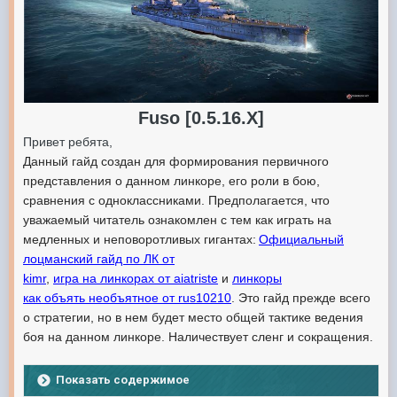
Fuso [0.5.16.Х]
Привет ребята,
Данный гайд создан для формирования первичного
представления о данном линкоре, его роли в бою,
сравнения с одноклассниками. Предполагается, что
уважаемый читатель ознакомлен с тем как играть на
медленных и неповоротливых гигантах:
Официальный
лоцманский гайд по ЛК от
kimr
,
игра на линкорах от aiatriste
и
линкоры
как объять необъятное от rus10210
. Это гайд прежде всего
о стратегии, но в нем будет место общей тактике ведения
боя на данном линкоре. Наличествует сленг и сокращения.
Показать содержимое