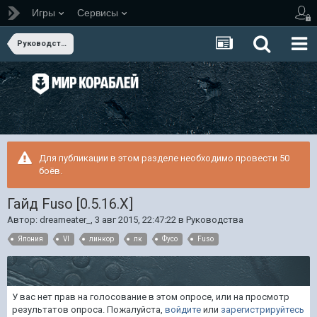
Игры
Сервисы
Руководства
Для публикации в этом разделе необходимо провести 50
боёв.
Гайд Fuso [0.5.16.Х]
Автор:
dreameater_
,
3 авг 2015, 22:47:22
в
Руководства
Япония
VI
линкор
лк
Фусо
Fuso
У вас нет прав на голосование в этом опросе, или на просмотр
результатов опроса. Пожалуйста,
войдите
или
зарегистрируйтесь