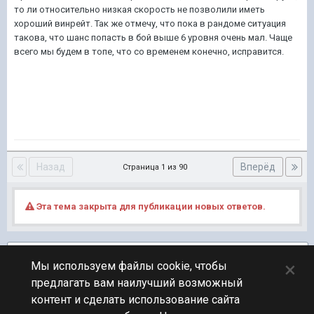
то ли относительно низкая скорость не позволили иметь
хороший винрейт. Так же отмечу, что пока в рандоме ситуация
такова, что шанс попасть в бой выше 6 уровня очень мал. Чаще
всего мы будем в топе, что со временем конечно, исправится.
Назад
Вперёд
Страница 1 из 90
Эта тема закрыта для публикации новых ответов.
Подписчики
15
×
Мы используем файлы cookie, чтобы
предлагать вам наилучший возможный
ПЕРЕЙТИ К СПИСКУ ТЕМ
контент и сделать использование сайта
Руководства