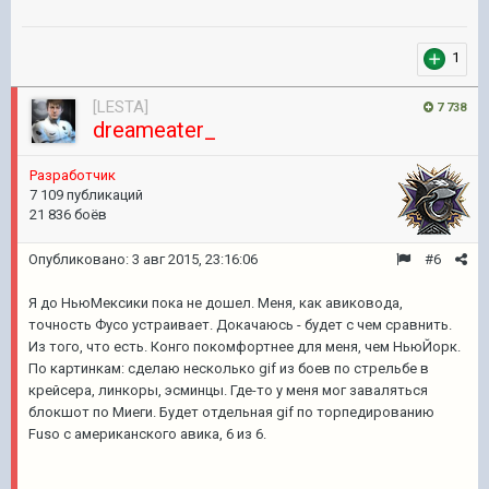
1
[LESTA]
7 738
dreameater_
Разработчик
7 109 публикаций
21 836 боёв
Опубликовано:
3 авг 2015, 23:16:06
#6
Я до НьюМексики пока не дошел. Меня, как авиковода,
точность Фусо устраивает. Докачаюсь - будет с чем сравнить.
Из того, что есть. Конго покомфортнее для меня, чем НьюЙорк.
По картинкам: сделаю несколько gif из боев по стрельбе в
крейсера, линкоры, эсминцы. Где-то у меня мог заваляться
блокшот по Миеги. Будет отдельная gif по торпедированию
Fuso с американского авика, 6 из 6.