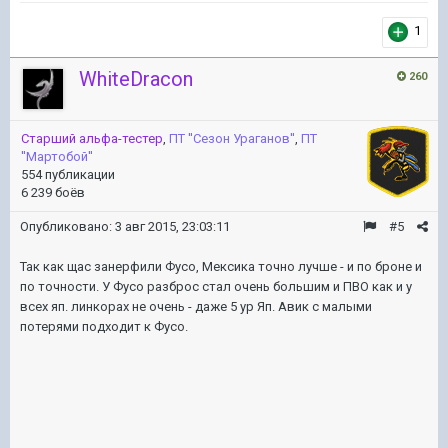
1
WhiteDracon
260
Старший альфа-тестер
,
ПТ ''Сезон Ураганов''
,
ПТ
''Мартобой''
554 публикации
6 239 боёв
Опубликовано:
3 авг 2015, 23:03:11
#5
Так как щас занерфили Фусо, Мексика точно лучше - и по броне и
по точности. У Фусо разброс стал очень большим и ПВО как и у
всех яп. линкорах не очень - даже 5 ур Яп. Авик с малыми
потерями подходит к Фусо.