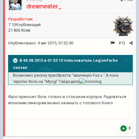
dreameater_
Разработчик
7 109 публикаций
21 836 боёв
Опубликовано:
4 авг 2015, 07:32:00
#12
В 04.08.2015 в 01:53:10 пользователь LegionFarbe
сказал:
Возможно рискну приобрести "хваленую Fus u " А пока
терплю боль на "Myogi" Гайдоделу
Фусо приносит боль только в стоковом корпусе. Радоваться
японским линкорам можно начинать с топового Конго.
3